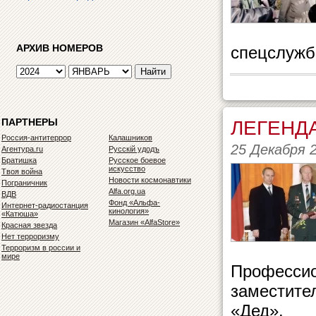
АРХИВ НОМЕРОВ
спецслужб
ПАРТНЕРЫ
ЛЕГЕНД
Россия-антитеррор
Калашников
25 Декабря 
Агентура.ru
Русскiй удодъ
Братишка
Русское боевое
искусство
Твоя война
Новости космонавтики
Пограничник
Alfa.org.ua
ВДВ
Фонд «Альфа-
Интернет-радиостанция
кинология»
«Катюша»
Магазин «AlfaStore»
Красная звезда
Нет терроризму
Терроризм в россии и
мире
Профессио
заместите
«Дед».