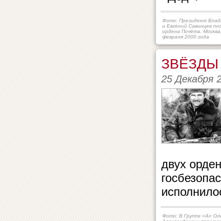
Фото: Президент Влад
и Евгений Савинцев пос
ордена Почёта. Москва,
февраля 2000 года
ЗВЁЗДЫ
25 Декабря 
двух орде
госбезопас
исполнилос
Фото: В Группе «А» Ол