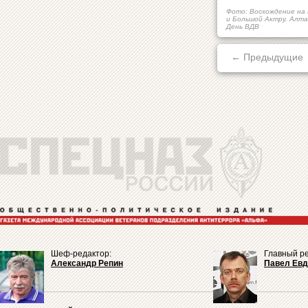
Фото: Восхождение на
и Большой Актру. Алта
День ВДВ
← Предыдущие
Шеф-редактор:
Главный ре
Александр Репин
Павел Ев