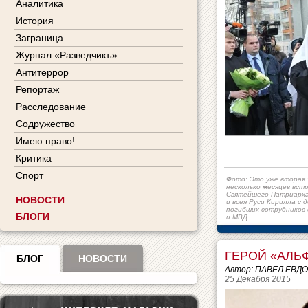
Аналитика
История
Заграница
Журнал «Разведчикъ»
Антитеррор
Репортаж
Расследование
Содружество
Имею право!
Критика
Спорт
Фото: Это уже вторая 
несколько месяцев вст
Святейшего Патриарха
НОВОСТИ
и всея Руси Кирилла с 
погибших сотрудников
БЛОГИ
и МВД
ГЕРОЙ «АЛЬ
БЛОГ
НОВОСТИ
Автор: ПАВЕЛ ЕВД
25 Декабря 2015