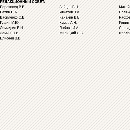
РЕДАКЦИОННЫЙ СОВЕТ:
Березовец В.В.
Зайцев В.Н.
Михайл
Бетин Н.А.
Игнатов В.А.
Поляко
Василенко С.В.
Канакин В.В.
Расход
Гущин М.Ю.
Кумов А.Н.
Репин 
Демидкин В.Н.
Лобова И.А.
Сарва
Демин Ю.В.
Милицкий С.В.
Фролов
Елисеев В.В.