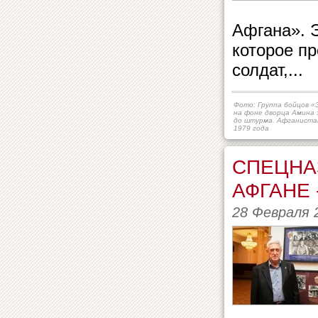
Афгана». Э
которое п
солдат,...
Фото: Группа бойцов 
на фоне дворца Амина 
до штурма. Афганистан
1979 года
СПЕЦНАЗ
АФГАНЕ -
28 Февраля 