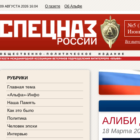
О газете
Об Альфе
09 АВГУСТА 2026 16:04
№5 (
Июнь
Все выпу
РУБРИКИ
Главная тема
«Альфа»-Инфо
Наша Память
Как это было
АЛИБИ
Политика
Человек эпохи
18 Марта 2
Интервью