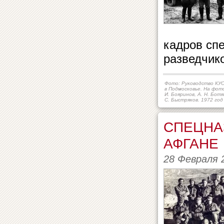
кадров спе
разведчик
Фото: Руководство КУО
в Подмосковье. На фото
И. Бояринов, А. Н. Ботя
С. Быстряков. 1972 год
СПЕЦНАЗ
АФГАНЕ
28 Февраля 