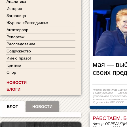
Аналитика
История
Заграница
Журнал «Разведчикъ»
Антитеррор
Репортаж
Расследование
Содружество
Имею право!
мая — выб
Критика
своих пре
Спорт
НОВОСТИ
БЛОГИ
Фото: Витаутас Ландс
Грибаускайте — идеол
уголовного преследова
советских военных и с
Группы «А» КГБ СССР
БЛОГ
НОВОСТИ
РАБОТАЕМ, Б
Автор: ОТ РЕДАКЦ