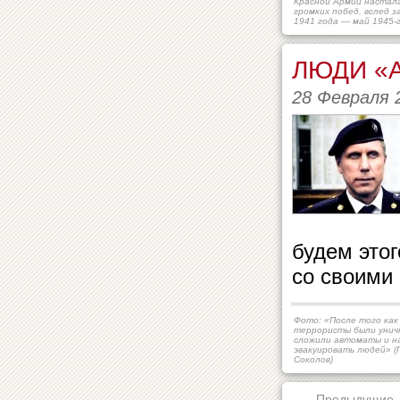
Красной Армии настал
громких побед, вслед 
1941 года — май 1945-г
ЛЮДИ «
28 Февраля 
будем этог
со своими
Фото: «После того как
террористы были унич
сложили автоматы и н
эвакуировать людей» (
Соколов)
← Предыдущие