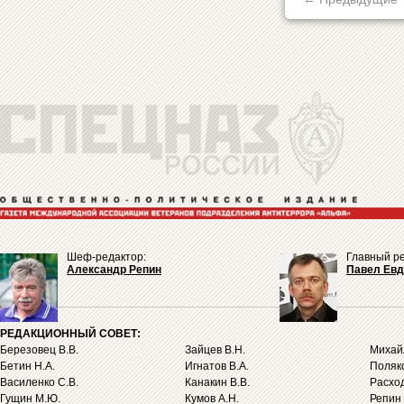
Шеф-редактор:
Главный ре
Александр Репин
Павел Ев
РЕДАКЦИОННЫЙ СОВЕТ:
Березовец В.В.
Зайцев В.Н.
Михайл
Бетин Н.А.
Игнатов В.А.
Поляко
Василенко С.В.
Канакин В.В.
Расход
Гущин М.Ю.
Кумов А.Н.
Репин 