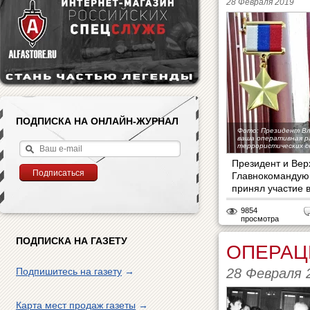
28 Февраля 2019
ПОДПИСКА НА ОНЛАЙН-ЖУРНАЛ
Фото: Президент В
ваша оперативная р
террористических с
Президент и Ве
Главнокомандую
принял участие 
9854
просмотра
ПОДПИСКА НА ГАЗЕТУ
ОПЕРАЦИ
28 Февраля 
Подпишитесь на газету
→
Карта мест продаж газеты
→