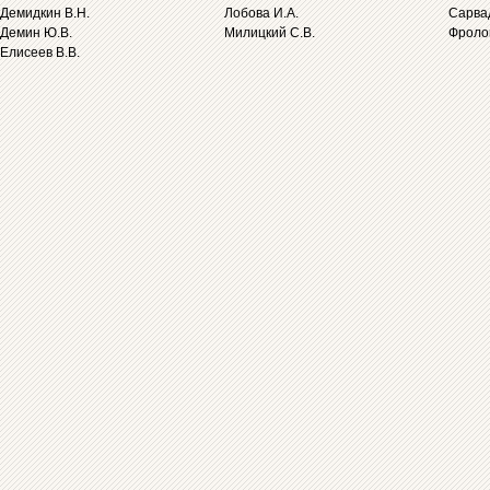
Демидкин В.Н.
Лобова И.А.
Сарва
Демин Ю.В.
Милицкий С.В.
Фролов
Елисеев В.В.