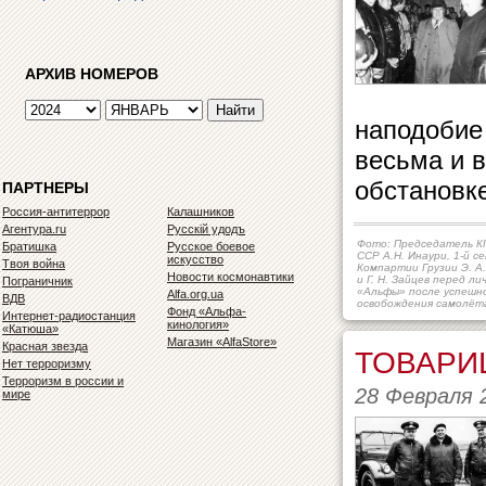
АРХИВ НОМЕРОВ
наподобие
весьма и 
обстановке
ПАРТНЕРЫ
Россия-антитеррор
Калашников
Агентура.ru
Русскiй удодъ
Фото: Председатель КГ
Братишка
Русское боевое
ССР А.Н. Инаури, 1-й с
искусство
Твоя война
Компартии Грузии Э. А
Новости космонавтики
и Г. Н. Зайцев перед л
Пограничник
«Альфы» после успешн
Alfa.org.ua
ВДВ
освобождения самолёт
Фонд «Альфа-
Интернет-радиостанция
кинология»
«Катюша»
Магазин «AlfaStore»
Красная звезда
ТОВАРИ
Нет терроризму
Терроризм в россии и
28 Февраля 
мире