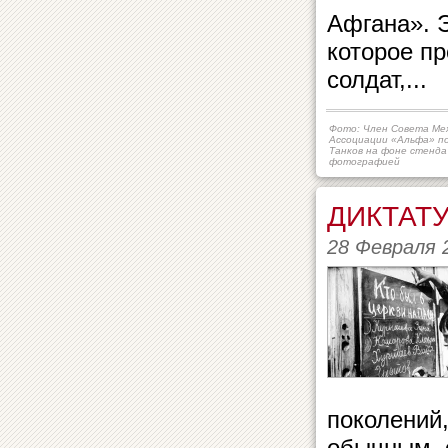
Афгана». Э
которое п
солдат,...
Фото: Член Совета Ме
Ассоциации «Альфа» п
Танков на фоне стенда
фотографией
ДИКТАТ
28 Февраля 
поколений,
обычным, 