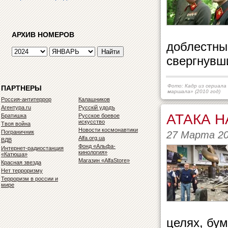
АРХИВ НОМЕРОВ
доблестны
свергнувши
Фото: Кадр из сериала
ПАРТНЕРЫ
маршала» (2010 год)
Россия-антитеррор
Калашников
Агентура.ru
Русскiй удодъ
АТАКА 
Братишка
Русское боевое
искусство
Твоя война
Новости космонавтики
Пограничник
27 Марта 2
Alfa.org.ua
ВДВ
Фонд «Альфа-
Интернет-радиостанция
кинология»
«Катюша»
Магазин «AlfaStore»
Красная звезда
Нет терроризму
Терроризм в россии и
мире
целях, бум