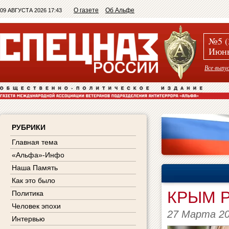
О газете
Об Альфе
09 АВГУСТА 2026 17:43
№5 (
Июнь
Все выпу
РУБРИКИ
Главная тема
«Альфа»-Инфо
Наша Память
Как это было
КРЫМ 
Политика
Человек эпохи
27 Марта 2
Интервью