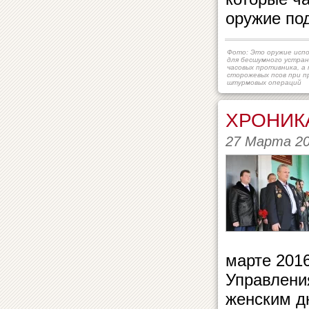
оружие по
Фото: Это оружие исп
для бесшумного устран
часовых противника, а
сторожевых псов при п
штурмовых операций
ХРОНИК
27 Марта 2
марте 2016
Управлени
женским д