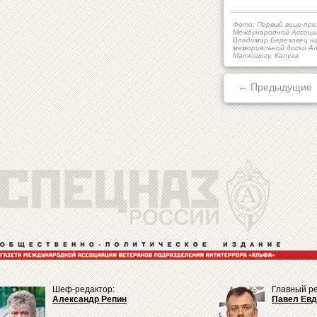
Фото: Первый вице-пр
Международной Ассоци
Владимир Березовец н
мемориальной доски А
Матюшигу, Калуга
← Предыдущие
Шеф-редактор:
Главный ре
Александр Репин
Павел Ев