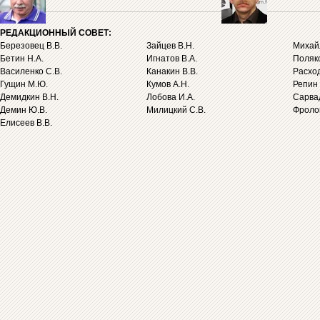
РЕДАКЦИОННЫЙ СОВЕТ:
Березовец В.В.
Зайцев В.Н.
Михайл
Бетин Н.А.
Игнатов В.А.
Поляко
Василенко С.В.
Канакин В.В.
Расход
Гущин М.Ю.
Кумов А.Н.
Репин 
Демидкин В.Н.
Лобова И.А.
Сарва
Демин Ю.В.
Милицкий С.В.
Фролов
Елисеев В.В.