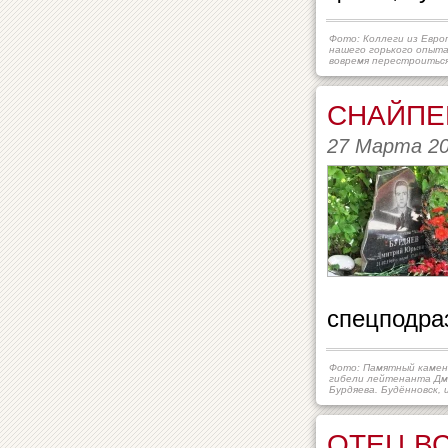
Фото: Коллеги из Евро
нашего горького опыта
вовремя перестроитьс
СНАЙПЕ
27 Марта 2
спецподра
Фото: Памятный камен
гибели лейтенанта Д
Бурдяева. Будённовск, 
ОТЕЦ В