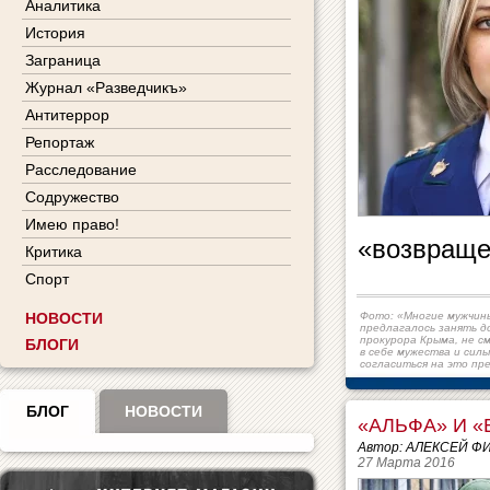
Аналитика
История
Заграница
Журнал «Разведчикъ»
Антитеррор
Репортаж
Расследование
Содружество
Имею право!
«возвраще
Критика
Спорт
НОВОСТИ
Фото: «Многие мужчин
предлагалось занять 
прокурора Крыма, не с
БЛОГИ
в себе мужества и силы
согласиться на это пр
БЛОГ
НОВОСТИ
«АЛЬФА» И 
Автор: АЛЕКСЕЙ Ф
27 Марта 2016