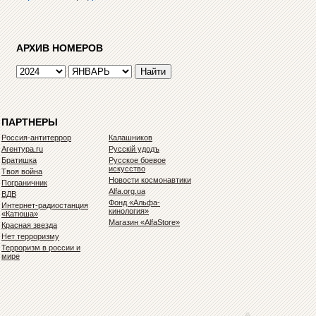
АРХИВ НОМЕРОВ
ПАРТНЕРЫ
Россия-антитеррор
Калашников
Агентура.ru
Русскiй удодъ
Братишка
Русское боевое
искусство
Твоя война
Новости космонавтики
Пограничник
Alfa.org.ua
ВДВ
Фонд «Альфа-
Интернет-радиостанция
кинология»
«Катюша»
Магазин «AlfaStore»
Красная звезда
Нет терроризму
Терроризм в россии и
мире