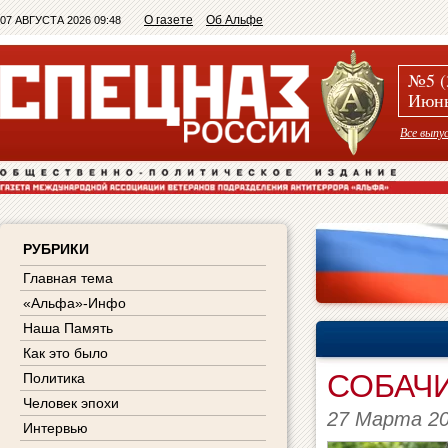
О газете
Об Альфе
07 АВГУСТА 2026 09:48
№5 (
Июнь
Все выпу
РУБРИКИ
Главная тема
«Альфа»-Инфо
Наша Память
Как это было
СОБАЧ
Политика
Человек эпохи
27 Марта 2
Интервью