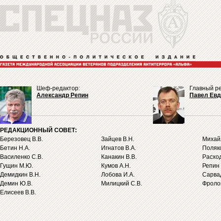
Шеф-редактор:
Главный ре
Александр Репин
Павел Ев
РЕДАКЦИОННЫЙ СОВЕТ:
Березовец В.В.
Зайцев В.Н.
Михайл
Бетин Н.А.
Игнатов В.А.
Поляко
Василенко С.В.
Канакин В.В.
Расход
Гущин М.Ю.
Кумов А.Н.
Репин 
Демидкин В.Н.
Лобова И.А.
Сарва
Демин Ю.В.
Милицкий С.В.
Фролов
Елисеев В.В.