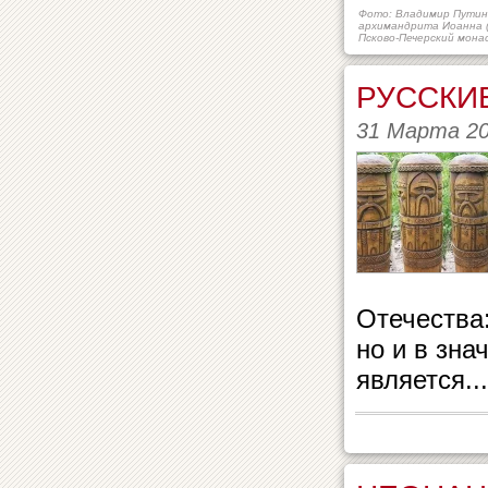
Фото: Владимир Путин 
архимандрита Иоанна (
Псково-Печерский монас
РУССКИЕ
31 Марта 2
Отечества:
но и в зна
является...