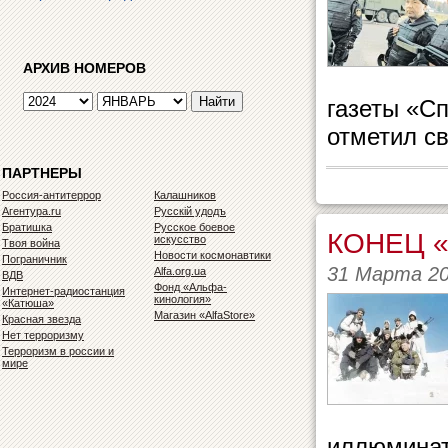
АРХИВ НОМЕРОВ
газеты «С
отметил св
ПАРТНЕРЫ
Россия-антитеррор
Калашников
Агентура.ru
Русскiй удодъ
Братишка
Русское боевое
КОНЕЦ «
искусство
Твоя война
Новости космонавтики
Пограничник
31 Марта 2
Alfa.org.ua
ВДВ
Фонд «Альфа-
Интернет-радиостанция
кинология»
«Катюша»
Магазин «AlfaStore»
Красная звезда
Нет терроризму
Терроризм в россии и
мире
иллюминат