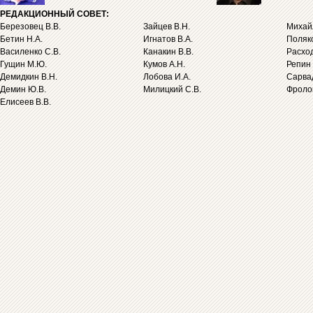
РЕДАКЦИОННЫЙ СОВЕТ:
Березовец В.В.
Зайцев В.Н.
Михайл
Бетин Н.А.
Игнатов В.А.
Поляко
Василенко С.В.
Канакин В.В.
Расход
Гущин М.Ю.
Кумов А.Н.
Репин 
Демидкин В.Н.
Лобова И.А.
Сарва
Демин Ю.В.
Милицкий С.В.
Фролов
Елисеев В.В.