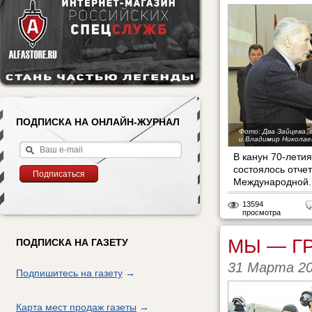
ПОДПИСКА НА ОНЛАЙН-ЖУРНАЛ
Фото: Два Зайцева, 
и Владимир Николае
В канун 70-лети
состоялось отче
Международной..
13594
просмотра
МЫ — Г
ПОДПИСКА НА ГАЗЕТУ
31 Марта 2
Подпишитесь на газету
→
Карта мест продаж газеты
→