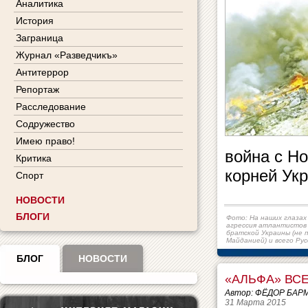
Аналитика
История
Заграница
Журнал «Разведчикъ»
Антитеррор
Репортаж
Расследование
Содружество
Имею право!
война с Н
Критика
корней Укр
Спорт
НОВОСТИ
БЛОГИ
Фото: На наших глазах
агрессия атлантистов
братской Украины (не п
Майданией) и всего Ру
БЛОГ
НОВОСТИ
«АЛЬФА» ВС
Автор: ФЁДОР БА
31 Марта 2015