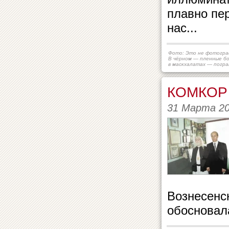
плавно пер
нас...
Фото: Это не фотогра
В чёрном — пленные бо
в маскхалатах — погра
КОМКОР 
31 Марта 2
Вознесенс
обосновал