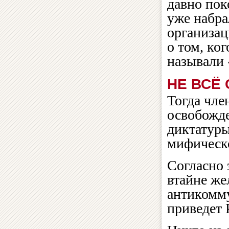
давно пок
уже набра
организац
о том, ко
называли
НЕ ВСЁ
Тогда чле
освобожд
диктатуры
мифическо
Согласно 
втайне же
антикомму
приведет 