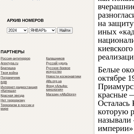
вчерашни
разноглас
АРХИВ НОМЕРОВ
на защиту
иных «кад
национали
киевског
ПАРТНЕРЫ
реализаци
Россия-антитеррор
Калашников
Агентура.ru
Русскiй удодъ
Белые око
Братишка
Русское боевое
искусство
Твоя война
октябре 1
Новости космонавтики
Пограничник
Alfa.org.ua
ВДВ
Приамурск
Фонд «Альфа-
Интернет-радиостанция
кинология»
«Катюша»
красные —
Магазин «AlfaStore»
Красная звезда
Нет терроризму
Осталась 
Терроризм в россии и
мире
которую 
называли
империи» 