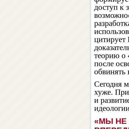
доступ к 
возможнос
разработк
использов
цитирует 
доказател
теорию о 
после осв
обвинять 
Сегодня м
хуже. При
и развити
идеологии
«МЫ НЕ