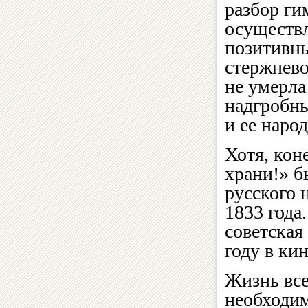
разбор ги
осуществ
позитивн
стержнево
не умерла
надгробн
и ее народ
Хотя, кон
храни!» б
русского 
1833 года
советская
году в ки
Жизнь все
необходим