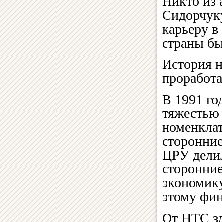
Никто из 
Сидорчуку
карьеру в
страны бы
История н
проработ
В 1991 го
тяжестью 
номенкла
сторонние
ЦРУ дели
сторонние
экономику
этому фи
От НТС зд