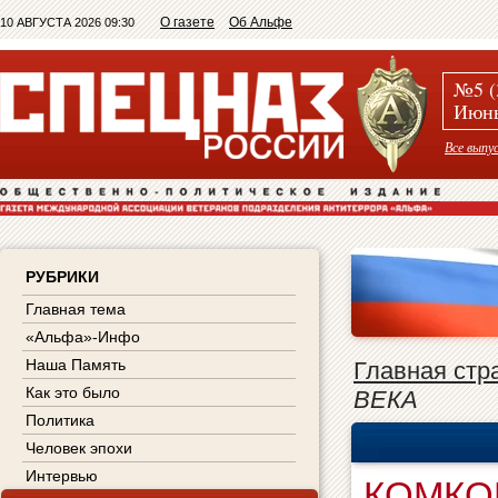
О газете
Об Альфе
10 АВГУСТА 2026 09:30
№5 (
Июнь
Все выпу
РУБРИКИ
Главная тема
«Альфа»-Инфо
Наша Память
Главная стр
Как это было
ВЕКА
Политика
Человек эпохи
Интервью
КОМКО