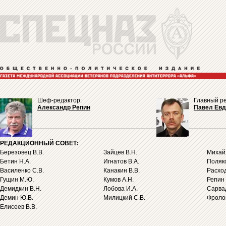
Шеф-редактор:
Главный ре
Александр Репин
Павел Ев
РЕДАКЦИОННЫЙ СОВЕТ:
Березовец В.В.
Зайцев В.Н.
Михайл
Бетин Н.А.
Игнатов В.А.
Поляко
Василенко С.В.
Канакин В.В.
Расход
Гущин М.Ю.
Кумов А.Н.
Репин 
Демидкин В.Н.
Лобова И.А.
Сарва
Демин Ю.В.
Милицкий С.В.
Фролов
Елисеев В.В.