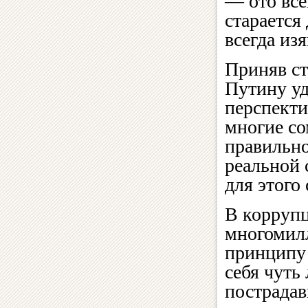
— ото все
старается
всегда из
Приняв ст
Путину уд
перспекти
многие со
правильно
реальной 
для этого 
В коррупц
многомилл
принципу 
себя чуть
пострада