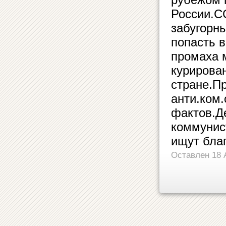
России.С
забугорн
попасть в
промаха 
курирова
стране.П
анти.ком
фактов.Д
коммунис
ищут благ
Оставлен 18 