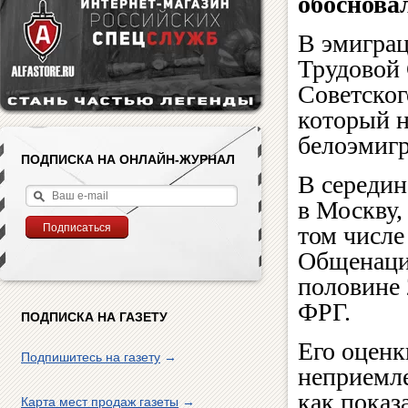
обоснова
В эмиграц
Трудовой 
Советског
который н
белоэмигр
ПОДПИСКА НА ОНЛАЙН-ЖУРНАЛ
В середин
в Москву,
том числе
Общенацио
половине 
ФРГ.
ПОДПИСКА НА ГАЗЕТУ
Его оценк
Подпишитесь на газету
→
неприемле
как показ
Карта мест продаж газеты
→