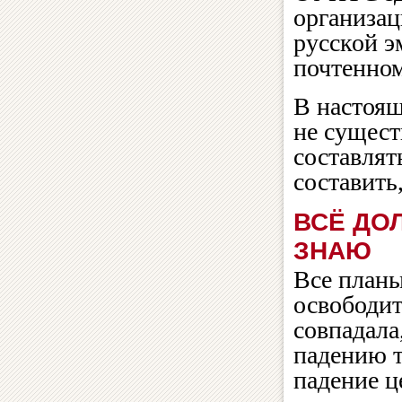
организац
русской э
почтенном
В настоя
не сущест
составлят
составить
ВСЁ ДО
ЗНАЮ
Все план
освободит
совпадала
падению т
падение ц