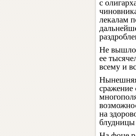
с олигарх
чиновник
лекалам п
дальнейш
раздробл
Не вышло!
ее тысяче
всему и в
Нынешняя 
сражение 
многополя
возможнос
на здоров
блудницы 
На фоне р