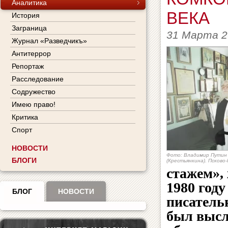
Аналитика
ВЕКА
История
Заграница
31 Марта 2
Журнал «Разведчикъ»
Антитеррор
Репортаж
Расследование
Содружество
Имею право!
Критика
Спорт
НОВОСТИ
Фото: Владимир Путин 
БЛОГИ
(Крестьянкина). Псково
стажем»,
1980 году
БЛОГ
НОВОСТИ
писатель
был высл