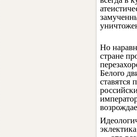
атеистиче
замученны
уничтоже
Но наравн
стране пр
перезахор
Белого дв
ставятся 
российск
императо
возрождае
Идеологи
эклектик