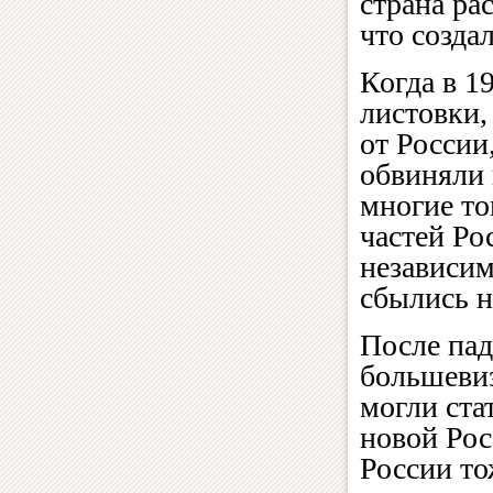
страна ра
что созда
Когда в 1
листовки,
от России
обвиняли
многие то
частей Ро
независим
сбылись на
После па
большев
могли ста
новой Рос
России то