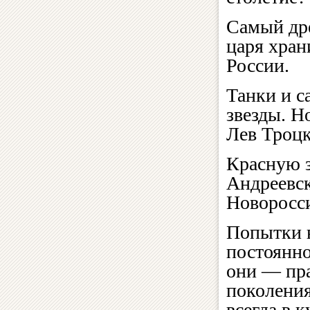
Самый дре
царя хран
России.
Танки и с
звезды. Н
Лев Троцк
Красную з
Андреевск
Новоросс
Попытки 
постоянно
они — пра
поколения
всегда в 