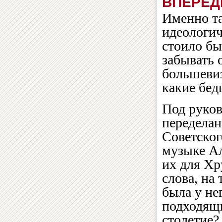
ВПЕРЕД
Именно т
идеологич
стоило бы
забывать 
большевиз
какие бед
Под руков
передела
Советског
музыке Ал
их для Хр
слова, на
была у нег
подходящ
столетие?