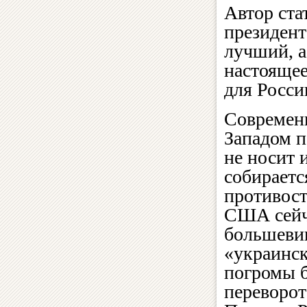
Автор ста
президент
лучший, а
настоящее
для Росси
Современн
Западом п
не носит 
собираетс
противост
США сейч
большевик
«украинск
погромы б
переворот