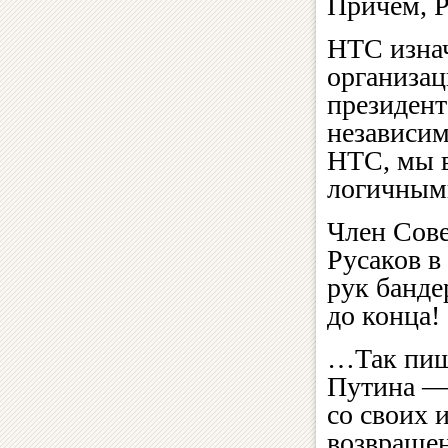
Причем, Р
НТС изнач
организац
президент
независим
НТС, мы в
логичным
Член Сове
Русаков в
рук банде
до конца!
…Так пиш
Путина — 
со своих 
возвращен