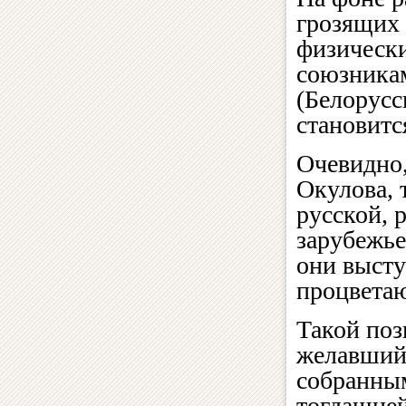
грозящих 
физически
союзника
(Белорусс
становитс
Очевидно,
Окулова, 
русской, 
зарубежье
они высту
процвета
Такой поз
желавший
собранным
тогдашне