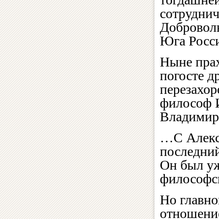
сотрудни
Добровол
Юга Росси
Ныне прах
погосте д
перезахор
философ 
Владимир
…С Алекс
последний
Он был уж
философс
Но главно
отношение