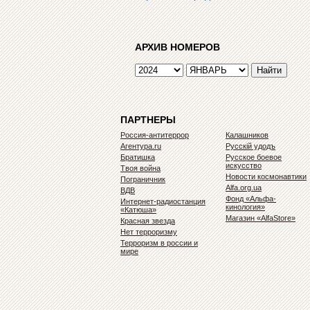
АРХИВ НОМЕРОВ
ПАРТНЕРЫ
Россия-антитеррор
Калашников
Агентура.ru
Русскiй удодъ
Братишка
Русское боевое
искусство
Твоя война
Новости космонавтики
Пограничник
Alfa.org.ua
ВДВ
Фонд «Альфа-
Интернет-радиостанция
кинология»
«Катюша»
Магазин «AlfaStore»
Красная звезда
Нет терроризму
Терроризм в россии и
мире