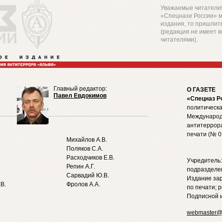
Уважаемые читатели! 
«Спецназе России» 
издания, то пришлите
(редакция не имеет в
читателями).
Главный редактор:
О ГАЗЕТЕ
Павел Евдокимов
«Спецназ Р
политическа
Международ
антитеррор
печати (№ 0
Михайлов А.В.
Поляков С.А.
.
Расходчиков Е.В.
Учредитель
Репин А.Г.
подразделе
Сарвадий Ю.В.
Издание за
В.
Фролов А.А.
по печати; 
Подписной и
webmaster@