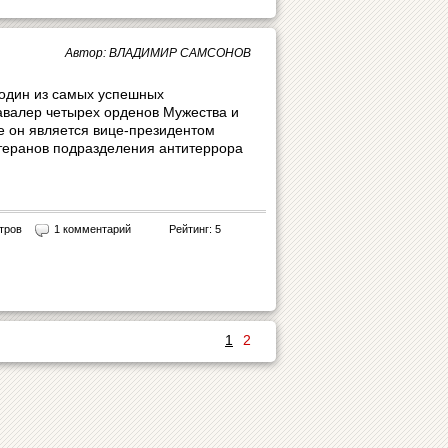
Автор: ВЛАДИМИР САМСОНОВ
один из самых успешных
авалер четырех орденов Мужества и
е он является вице-президентом
еранов подразделения антитеррора
тров
1 комментарий
Рейтинг: 5
1
2