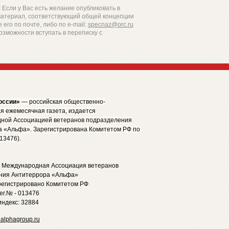
Если у Вас есть желание опубликовать в
материал, соответствующий общей концепции
 его по почте, либо по e-mail:
specnaz@orc.ru
озможности вступать в переписку с
оссии»
— российская общественно-
я ежемесячная газета, издается
ной Ассоциацией ветеранов подразделения
а «Альфа». Зарегистрирована Комитетом РФ по
13476).
: Международная Ассоциация ветеранов
ния Антитеррора «Альфа»
регистрировано Комитетом РФ
рег.№ - 013476
ндекс: 32884
alphagroup.ru