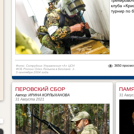
тренировоч
клуба «Кри
турнир по 
3650 просмо
Фото: Сотрудник Управления «А» ЦСН
ФСБ России Олег Лоськов в Беслане. 1-
3 сентября 2004 года
ПЕРОВСКИЙ СБОР
ПАМЯ
Автор: ИРИНА КОРЛЫХАНОВА
31 Авгу
31 Августа 2021