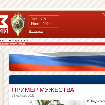
С
№5 (319)
Июнь 2024
Все выпуски
ПРИМЕР МУЖЕСТВА
31 Августа 2021
В Задонско