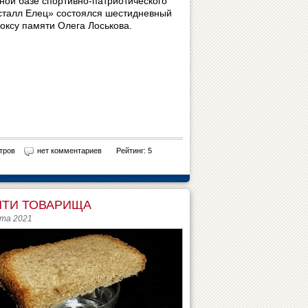
ной базе спортивно-патриотического
сталл Елец» состоялся шестидневный
боксу памяти Олега Лоськова.
тров
нет комментариев
Рейтинг: 5
ТИ ТОВАРИЩА
ста 2021