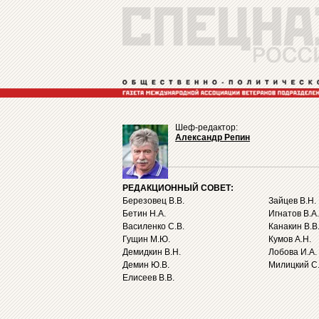
Шеф-редактор:
Александр Репин
РЕДАКЦИОННЫЙ СОВЕТ:
Березовец В.В.
Зайцев В.Н.
Бетин Н.А.
Игнатов В.А.
Василенко С.В.
Канакин В.В
Гущин М.Ю.
Кумов А.Н.
Демидкин В.Н.
Лобова И.А.
Демин Ю.В.
Милицкий С.
Елисеев В.В.