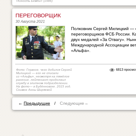
«Юность Бемби» (1986)
ПЕРЕГОВОРЩИК
30 Августа 2021
Полковник Сергей Милицкий — 
переговорщиков ФСБ России. К
двух медалей «За Отвагу». Нын
Международной Ассоциации вет
«Альфа».
6813 просмо
Фото: Главное, чего добился Сергей
Милицкий — его не списали
из «Альфы», несмотря на тяжёлое
ранение, лейтенант продолжил
службу в элитном подразделении.
На фото— в Будённовске. 2015 год.
Снимок Анны Ширяевой
←
Предыдущие
/
Следующие→