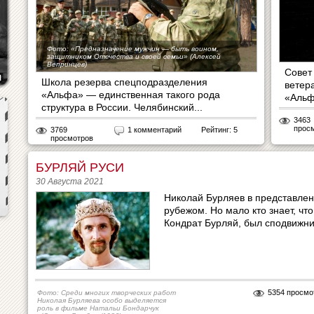
Фото: «Предназначение мужчин — быть воином,
защитником Отечества и своей семьи» (Алексей
Вепринцев)
Совет
Школа резерва спецподразделения
ветер
«Альфа» — единственная такого рода
«Альф
структура в России. Челябинский...
3463
прос
3769
1 комментарий
Рейтинг: 5
просмотров
БУРЛЯЙ РУСИ
30 Августа 2021
Николай Бурляев в представлен
рубежом. Но мало кто знает, чт
Кондрат Бурляй, был сподвижни
5354 просмо
Фото: Среди многих творческих работ
Николая Бурляева особо выделяется
роль в фильме Натальи Бондарчук