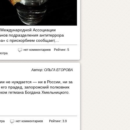
 Международной Ассоциации
анов подразделения антитеррора
а» с прискорбием сообщает,...
нет комментариев
Рейтинг: 5
мотра
Автор: ОЛЬГА ЕГОРОВА
ии не нуждается — ни в России, ни за
о его прадед, запорожский полковник
ком гетмана Богдана Хмельницкого.
тра
нет комментариев
Рейтинг: 3.9