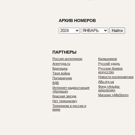
АРХИВ НОМЕРОВ
ПАРТНЕРЫ
Россия-антитеррор
Калашников
Агентура.ru
Русскiй удодъ
Братишка
Русское боевое
искусство
Твоя война
Новости космонавтики
Пограничник
Alfa.org.ua
ВДВ
Фонд «Альфа-
Интернет-радиостанция
кинология»
«Катюша»
Магазин «AlfaStore»
Красная звезда
Нет терроризму
Терроризм в россии и
мире