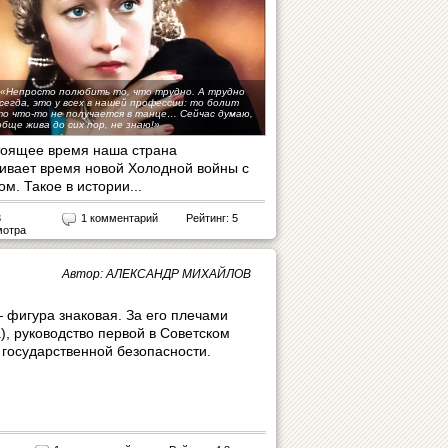
 «Непросто полюбить то, что трудно. А трудно
сегда, это у всех в нашей профессии: то болит
то что-то не получается в танце… Сейчас думаю,
обще жива до сих пор, не знаю!»
тоящее время наша страна
ивает время новой Холодной войны с
м. Такое в истории...
3
1 комментарий
Рейтинг: 5
мотра
Автор: АЛЕКСАНДР МИХАЙЛОВ
фигура знаковая. За его плечами
), руководство первой в Советском
 государственной безопасности.