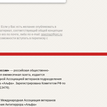
Если у Вас есть желание опубликовать в
материал, соответствующий общей концепции
 его по почте, либо по e-mail:
specnaz@orc.ru
озможности вступать в переписку с
оссии»
— российская общественно-
я ежемесячная газета, издается
ной Ассоциацией ветеранов подразделения
а «Альфа». Зарегистрирована Комитетом РФ по
13476).
: Международная Ассоциация ветеранов
ния Антитеррора «Альфа»