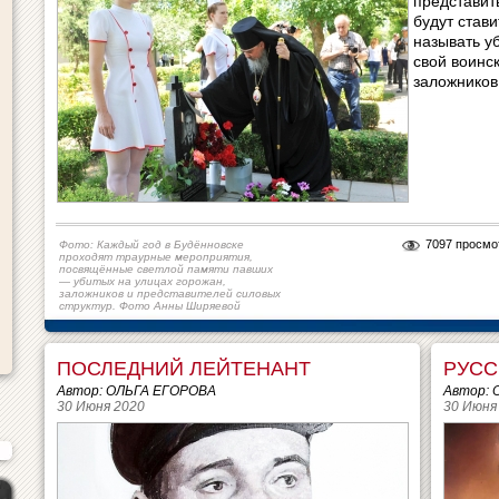
представить
будут стави
называть у
свой воинс
заложников
7097 просмо
Фото: Каждый год в Будённовске
проходят траурные мероприятия,
посвящённые светлой памяти павших
— убитых на улицах горожан,
заложников и представителей силовых
структур. Фото Анны Ширяевой
ПОСЛЕДНИЙ ЛЕЙТЕНАНТ
РУСС
Автор: ОЛЬГА ЕГОРОВА
Автор:
30 Июня 2020
30 Июня