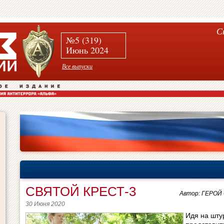
С
№5 (319)
Июнь 2024
Все выпуски
СВЯТОЙ КРЕСТ-3
Автор: ГЕРО
30 Июня 2020
Идя на шту