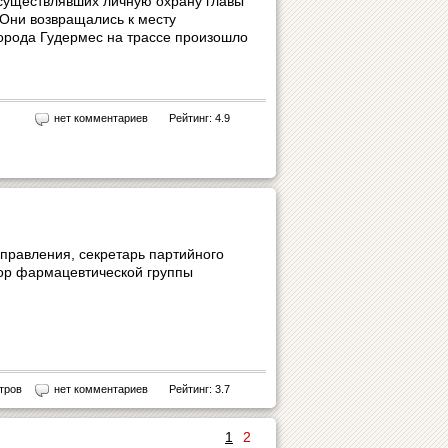
осуществлявших личную охрану главы
Они возвращались к месту
города Гудермес на трассе произошло
нет комментариев
Рейтинг: 4.9
правления, секретарь партийного
тор фармацевтической группы
тров
нет комментариев
Рейтинг: 3.7
1
2