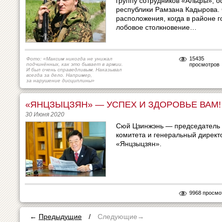
группу сотрудников «Альфы», 
республики Рамзана Кадырова. 
расположения, когда в районе 
лобовое столкновение…
15435
Фото: «Максим никогда не унижал
подчинённых, как это бывает в армии.
просмотров
И был очень справедливым. Наказывал
всегда за дело. Например,
за нарушение дисциплины»
«ЯНЦЗЫЦЗЯН» — УСПЕХ И ЗДОРОВЬЕ ВАМ!
30 Июня 2020
Сюй Цзинжэнь — председатель 
комитета и генеральный дирек
«Янцзыцзян».
9968 просмо
←
Предыдущие
/
Следующие→