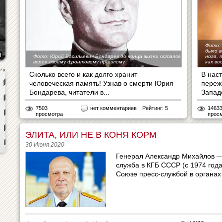
Фото:
было в
Фото: Юрий Васильевич Бондарев до конца жизни остался
нога, 
верен своему фронтовому прошлому
как во
Сколько всего и как долго хранит
В нас
человеческая память! Узнав о смерти Юрия
переж
Бондарева, читатели в...
Западо
7503
нет комментариев
Рейтинг: 5
1463
просмотра
прос
ЭЛИТА, ИЛИ НЕ В КОНЯ КОРМ
30 Июня 2020
Генерал Александр Михайлов — 
служба в КГБ СССР (с 1974 года
Союзе пресс-службой в органах