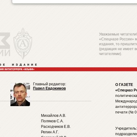
Уважаемые читатели! 
«Спецназе России» 
издания, то пришлите
(редакция не имеет в
читателями).
Главный редактор:
О ГАЗЕТЕ
Павел Евдокимов
«Спецназ Р
политическа
Международ
антитеррор
печати (№ 0
Михайлов А.В.
Поляков С.А.
.
Расходчиков Е.В.
Учредитель
Репин А.Г.
подразделе