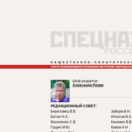
Шеф-редактор:
Александр Репин
РЕДАКЦИОННЫЙ СОВЕТ:
Березовец В.В.
Зайцев В.Н.
Бетин Н.А.
Игнатов В.А.
Василенко С.В.
Канакин В.В
Гущин М.Ю.
Кумов А.Н.