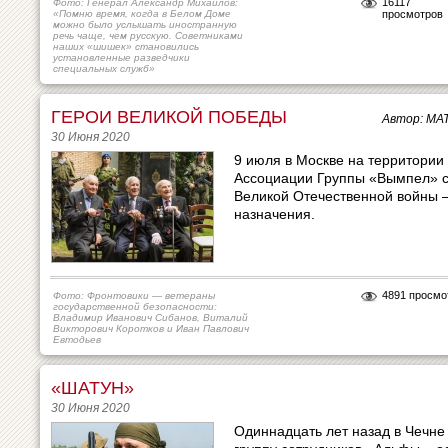
16117
Фото: Генерал Александр Михайлов:
«Помню время, когда в Белом Доме
просмотров
можно было услышать иностранную
речь чаще, чем русскую. Советниками
наших «шишек» становились
установленные разведчики
специальных служб»
ГЕРОИ ВЕЛИКОЙ ПОБЕДЫ
Автор: М
30 Июня 2020
9 июля в Москве на территории
Ассоциации Группы «Вымпел» с
Великой Отечественной войны 
назначения.
4891 просмо
Фото: Фронтовики — ветераны
государственной безопасности:
Владимир Иванович Сибанов, Виталий
Викторович Коротков и Иван Павлович
Евтодьев
«ШАТУН»
30 Июня 2020
Одиннадцать лет назад в Чечне