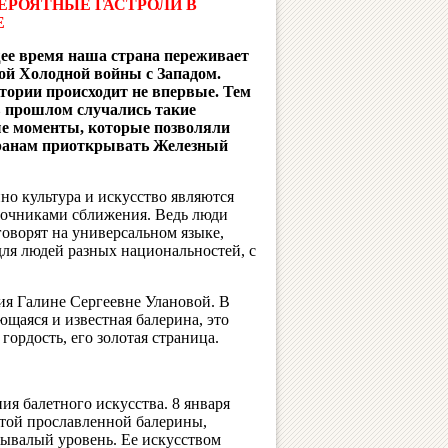
ЕРОЯТНЫЕ ГАСТРОЛИ В
Е
ее время наша страна переживает
ой Холодной войны с Западом.
стории происходит не впервые. Тем
 в прошлом случались такие
 моменты, которые позволяли
ранам приоткрывать Железный
но культура и искусство являются
точниками сближения. Ведь люди
говорят на универсальном языке,
ля людей разных национальностей, с
ия Галине Сергеевне Улановой. В
ющаяся и известная балерина, это
гордость, его золотая страница.
я балетного искусства. 8 января
этой прославленной балерины,
ывалый уровень. Ее искусством