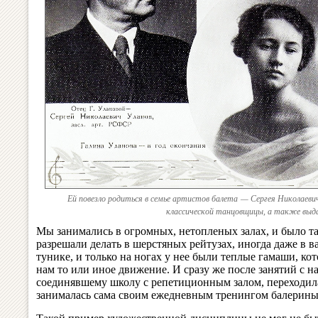
Ей повезло родиться в семье артистов балета — Сергея Николаев
классической танцовщицы, а также выд
Мы занимались в огромных, нетопленых залах, и было т
разрешали делать в шерстяных рейтузах, иногда даже в в
тунике, и только на ногах у нее были теплые гамаши, ко
нам то или иное движение. И сразу же после занятий с н
соединявшему школу с репетиционным залом, переходила 
занималась сама своим ежедневным тренингом балерины