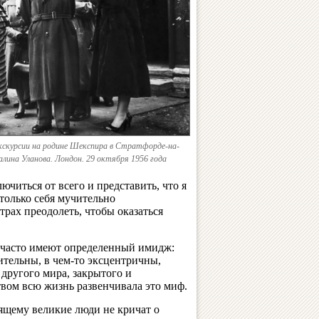
скурсии на родине Шекспира в Стратфорде-на-
алина Уланова. Лондон. 29 октября 1956 года
ючиться от всего и представить, что я
столько себя мучительно
трах преодолеть, чтобы оказаться
 часто имеют определенный имидж:
тельны, в чем-то эксцентричны,
другого мира, закрытого и
твом всю жизнь развенчивала это миф.
оящему великие люди не кричат о