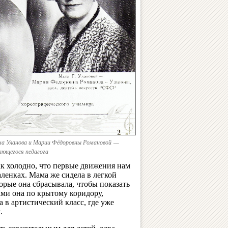
ича Уланова и Марии Фёдоровны Романовой —
ающегося педагога
ак холодно, что первые движения нам
аленках. Мама же сидела в легкой
торые она сбрасывала, чтобы показать
ами она по крытому коридору,
в артистический класс, где уже
.