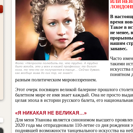
ИЛИ НЕВ
ЛОНДОН
В настоящ
время нов
Такое в и
не менее,
прорывные
нашим ст
занавес.
Часто имен
такими ис
Фото: «Непросто полюбить то, что трудно. А трудно
было всегда, это у всех в нашей профессии: то болит
искусства 
нога, то что-то не получается в танце… Сейчас думаю,
как вообще жива до сих пор, не знаю!»
понятном д
разным политическим мировоззрением.
Этот очерк посвящен великой балерине прошлого столет
балетном мире ее имя знает каждый. Она не просто выда
целая эпоха в истории русского балета, его национальная 
«Я НИКАКАЯ НЕ ВЕЛИКАЯ…»
Для меня Уланова является синонимом высшего проявлени
2020 года мы отпраздновали 110-летие со дня рождения 
поднявшей возможности танцевального искусства на неб