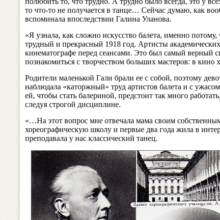
полюбить то, что трудно. А трудно было всегда, это у вс
то что-то не получается в танце… Сейчас думаю, как воо
вспоминала впоследствии Галина Уланова.
«Я узнала, как сложно искусство балета, именно потому,
трудный и прекрасный 1918 год. Артисты академических 
кинематографе перед сеансами. Это был самый верный с
познакомиться с творчеством больших мастеров: в кино
Родители маленькой Гали брали ее с собой, поэтому дево
наблюдала «каторжный» труд артистов балета и с ужасом
ей, чтобы стать балериной, предстоит так много работать
следуя строгой дисциплине.
«…На этот вопрос мне отвечала мама своим собственным
хореографическую школу и первые два года жила в интерн
преподавала у нас классический танец.