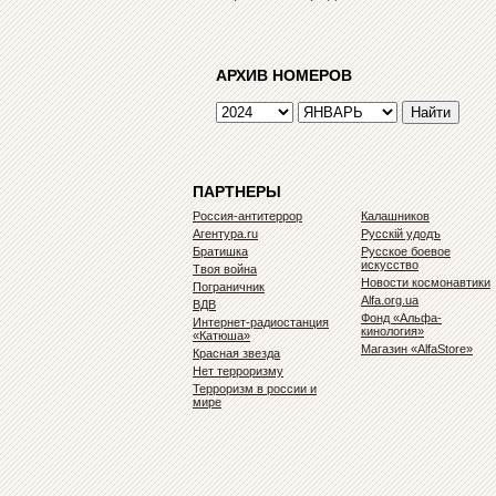
АРХИВ НОМЕРОВ
ПАРТНЕРЫ
Россия-антитеррор
Калашников
Агентура.ru
Русскiй удодъ
Братишка
Русское боевое
искусство
Твоя война
Новости космонавтики
Пограничник
Alfa.org.ua
ВДВ
Фонд «Альфа-
Интернет-радиостанция
кинология»
«Катюша»
Магазин «AlfaStore»
Красная звезда
Нет терроризму
Терроризм в россии и
мире