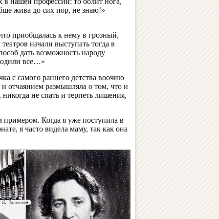
ех в нашей профессии: то болит нога,
бще жива до сих пор, не знаю!» —
 что приобщалась к нему в грозный,
театров начали выступать тогда в
пособ дать возможность народу
 ходили все…»
чка с самого раннего детства воочию
 и отчаянием размышляла о том, что и
, никогда не спать и терпеть лишения,
 примером. Когда я уже поступила в
ате, я часто видела маму, так как она