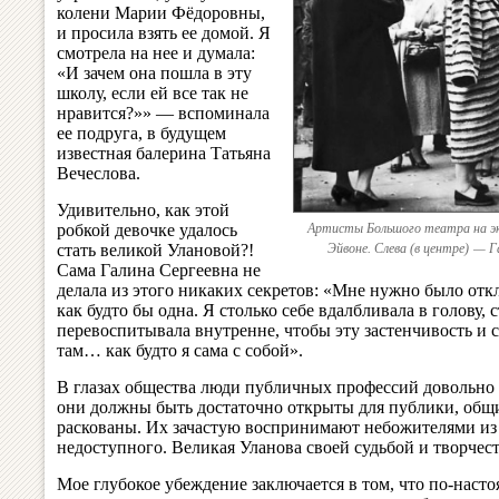
колени Марии Фёдоровны,
и просила взять ее домой. Я
смотрела на нее и думала:
«И зачем она пошла в эту
школу, если ей все так не
нравится?»» — вспоминала
ее подруга, в будущем
известная балерина Татьяна
Вечеслова.
Удивительно, как этой
робкой девочке удалось
Артисты Большого театра на эк
стать великой Улановой?!
Эйвоне. Слева (в центре) — Г
Сама Галина Сергеевна не
делала из этого никаких секретов: «Мне нужно было откл
как будто бы одна. Я столько себе вдалбливала в голову, 
перевоспитывала внутренне, чтобы эту застенчивость и с
там… как будто я сама с собой».
В глазах общества люди публичных профессий довольно
они должны быть достаточно открыты для публики, общи
раскованы. Их зачастую воспринимают небожителями из 
недоступного. Великая Уланова своей судьбой и творчес
Мое глубокое убеждение заключается в том, что по-наст