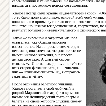
своем величии и гениальности, не называют себя «звезд
находятся в постоянном поиске совершенства.
Уланова всегда была крайне неудовлетворена собой. «Об
то-то было моим принципом, основой всей моей жизни, 
воли вошло в привычку и стало источником того, что на
таинственно называется вдохновением, творчеством, не ч
результат большого интеллектуального и физического 
Такой же скромной и закрытой Уланова
оставалась, уже обладая мировой
известностью. На вопросы о том, что для
нее слава, она отвечала, что для нее это не
имеет никакого значения, она просто
делала свое дело. А слава ей скорее
мешала. «…Иногда выходишь, а на тебя со
всех сторон фотоаппараты, и — чик-чик-
чик — начинают снимать. Ну, я старалась
закрыться и уйти».
После окончания балетного училища
Уланова поступает в свой любимый и
родной Мариинский театр (в то время он
назывался Ленинградский театр оперы и
балета), на сцене которого служила своему
высокому искусству практически