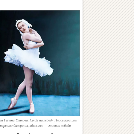
а Галина Уланова. Глядя на лебедя Плисецкой, мы
терство балерины, здесь же — живого лебедя