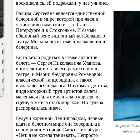
восхищались, ей подражали, у нее учились.
Галина Сергеевна является единственной
балериной в мире, которой при жизни
установили памятники — в Санкт-
Петербурге и в Стокгольме. И самый
обширный репетиционный зал Большого
театра Москвы носит имя прославленной
балерины.
Ей повезло родиться в семье артистов
балета — Сергея Николаевича Уланова,
впоследствии ставшего режиссером в
театре, и Марии Фёдоровны Романовой —
классической танцовщицы, а также
выдающегося педагога. Поэтому с детства,
видя каторжный труд артистов балета,
маленькая Галя не мечтала о карьере на
сцене, а хотела стать моряком. Но судьба
распорядилась иначе.
Будучи коренной Ленинградкой, первые
шаги в балетном мире она совершила в
Королева балет
своем родном городе Санкт-Петербурге.
видим мас
«Нет, я не хотела танцевать. Непросто