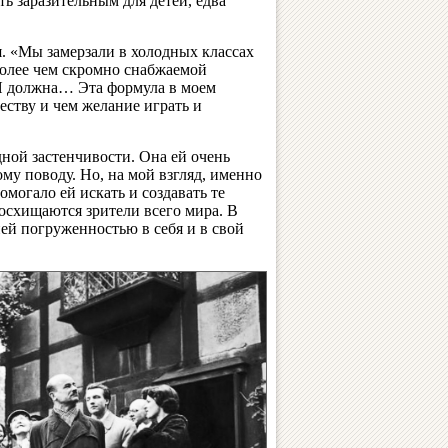
ь заразительным для детей, едва
. «Мы замерзали в холодных классах
более чем скромно снабжаемой
«Я должна… Эта формула в моем
еству и чем желание играть и
дной застенчивости. Она ей очень
ому поводу. Но, на мой взгляд, именно
омогало ей искать и создавать те
осхищаются зрители всего мира. В
ней погруженностью в себя и в свой