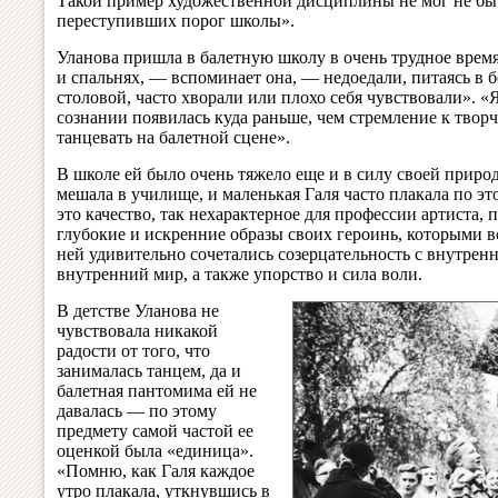
Такой пример художественной дисциплины не мог не быт
переступивших порог школы».
Уланова пришла в балетную школу в очень трудное время
и спальнях, — вспоминает она, — недоедали, питаясь в 
столовой, часто хворали или плохо себя чувствовали». 
сознании появилась куда раньше, чем стремление к творч
танцевать на балетной сцене».
В школе ей было очень тяжело еще и в силу своей приро
мешала в училище, и маленькая Галя часто плакала по эт
это качество, так нехарактерное для профессии артиста, п
глубокие и искренние образы своих героинь, которыми в
ней удивительно сочетались созерцательность с внутрен
внутренний мир, а также упорство и сила воли.
В детстве Уланова не
чувствовала никакой
радости от того, что
занималась танцем, да и
балетная пантомима ей не
давалась — по этому
предмету самой частой ее
оценкой была «единица».
«Помню, как Галя каждое
утро плакала, уткнувшись в