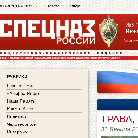
О газете
Об Альфе
08 АВГУСТА 2026 21:07
№5 (
Июнь
Все выпу
РУБРИКИ
Главная тема
«Альфа»-Инфо
Наша Память
Как это было
ТРАВА
Политика
Человек эпохи
31 Января 2
Интервью