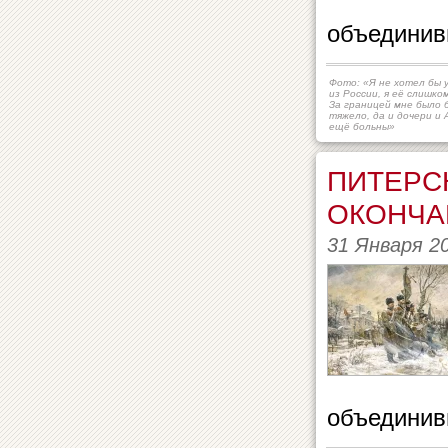
объединив
Фото: «Я не хотел бы 
из России, я её слишко
За границей мне было 
тяжело, да и дочери и 
ещё больны»
ПИТЕРСК
ОКОНЧА
31 Января 2
объединив