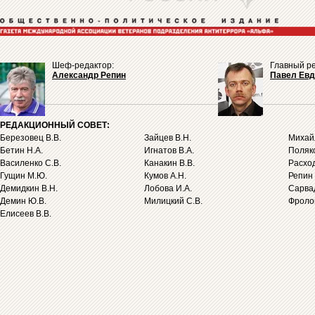
Шеф-редактор:
Главный ре
Александр Репин
Павел Ев
РЕДАКЦИОННЫЙ СОВЕТ:
Березовец В.В.
Зайцев В.Н.
Михайл
Бетин Н.А.
Игнатов В.А.
Поляко
Василенко С.В.
Канакин В.В.
Расход
Гущин М.Ю.
Кумов А.Н.
Репин 
Демидкин В.Н.
Лобова И.А.
Сарва
Демин Ю.В.
Милицкий С.В.
Фролов
Елисеев В.В.