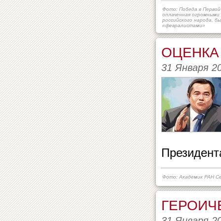
Фото: Победа в Первой
оплаченная огромными
российского народа, б
«февралистами»
ОЦЕНКА
31 Января 2
Президент
Фото: Академик РАН Се
ГЕРОИЧ
31 Января 2