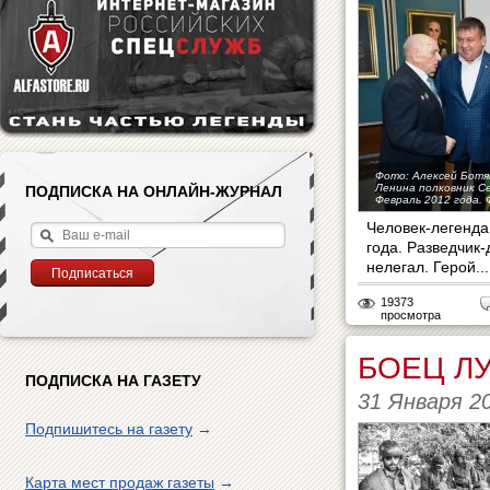
Фото: Алексей Ботя
Ленина полковник Се
ПОДПИСКА НА ОНЛАЙН-ЖУРНАЛ
Февраль 2012 года.
Человек-легенда
года. Разведчик-
нелегал. Герой...
19373
просмотра
БОЕЦ Л
ПОДПИСКА НА ГАЗЕТУ
31 Января 2
Подпишитесь на газету
→
Карта мест продаж газеты
→