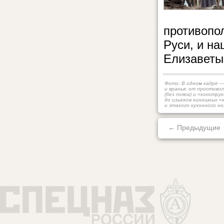
противопо
Руси, и на
Елизаветы
Фото: В одном кадре —
и вранья: от простово
(без пояса) и «констру
до изысков киношных «
и этакого кухонного н
← Предыдущие