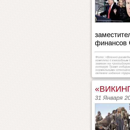
заместите
финансов 
Фото: «Военно-развед
комплекс с ежегодным
завязан на «российскую
которую Трамп собира
нормальными отношени
сетевое издание «Царь
«ВИКИН
31 Января 2