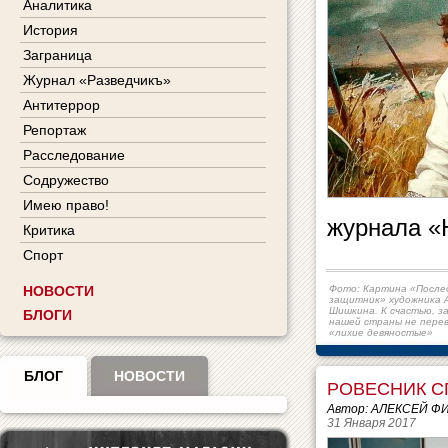
Аналитика
История
Заграница
Журнал «Разведчикъ»
Антитеррор
Репортаж
Расследование
Содружество
Имею право!
журнала «
Критика
Спорт
НОВОСТИ
Фото: Картина «После
защитник» художника 
Шишкина. К счастью, 
БЛОГИ
нашей страны не перев
«лихие девяностые»
БЛОГ
НОВОСТИ
РОВЕСНИК 
Автор: АЛЕКСЕЙ Ф
31 Января 2017