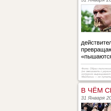
действите
превращаю
«пышаются»
Фото: Образ типичного
(не смешивать с украин
которого выращивают 
Майдании — не путать 
В ЧЁМ С
31 Января 2