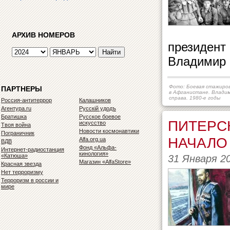
АРХИВ НОМЕРОВ
президент
Владимир 
Фото: Боевая стажиро
ПАРТНЕРЫ
в Афганистане. Влади
справа. 1980-е годы
Россия-антитеррор
Калашников
Агентура.ru
Русскiй удодъ
Братишка
Русское боевое
ПИТЕРСК
искусство
Твоя война
Новости космонавтики
Пограничник
НАЧАЛО
Alfa.org.ua
ВДВ
Фонд «Альфа-
Интернет-радиостанция
кинология»
«Катюша»
31 Января 2
Магазин «AlfaStore»
Красная звезда
Нет терроризму
Терроризм в россии и
мире