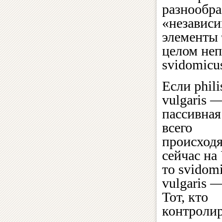
разнообра
«независи
элементы 
целом не
svidomicus
Если phili
vulgaris 
пассивная
всего
происход
сейчас на
то svidom
vulgaris 
Тот, кто
контролир