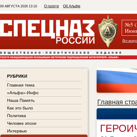
О газете
Об Альфе
09 АВГУСТА 2026 13:10
№5 (
Июнь
Все выпу
РУБРИКИ
Главная тема
«Альфа»-Инфо
Наша Память
Главная стр
Как это было
Политика
Человек эпохи
ГЕРОИ
Интервью