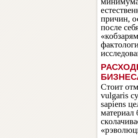
минимума
естестве
причин, о
после себ
«кобзарям
фактологи
исследова
РАСХОД
БИЗНЕС
Стоит отм
vulgaris 
sapiens ц
материал 
сколачива
«рэволюци