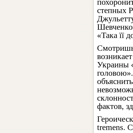
похоронит
степных Р
Джульетту
Шевченко!
«Така її 
Смотришь 
возникает
Украины «
головою».
объяснить
невозможн
склонност
фактов, з
Героическ
tremens. 