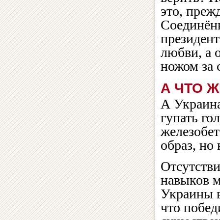
это, преж
Соединён
президент
любви, а 
ножом за 
А ЧТО 
А Украина
гупать го
железобет
образ, но
Отсутстви
навыков м
Украины в
что побед