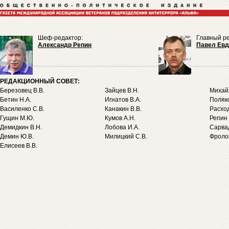
Шеф-редактор:
Главный ре
Александр Репин
Павел Ев
РЕДАКЦИОННЫЙ СОВЕТ:
Березовец В.В.
Зайцев В.Н.
Михайл
Бетин Н.А.
Игнатов В.А.
Поляко
Василенко С.В.
Канакин В.В.
Расход
Гущин М.Ю.
Кумов А.Н.
Репин 
Демидкин В.Н.
Лобова И.А.
Сарва
Демин Ю.В.
Милицкий С.В.
Фролов
Елисеев В.В.