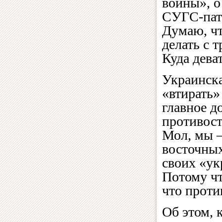
войны», о
СУГС-патр
Думаю, чт
делать с 
Куда дева
Украинска
«втирать»
главное д
противост
Мол, мы —
восточных
своих «ук
Потому чт
что проти
Об этом, 