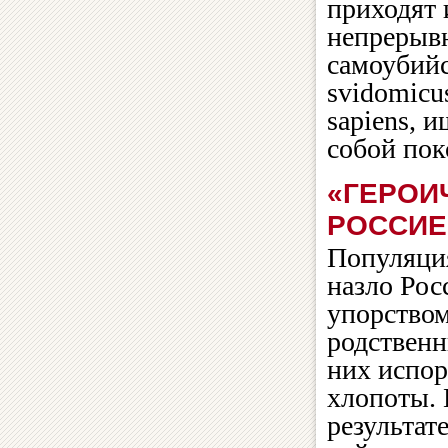
приходят 
непрерывн
самоубий
svidomic
sapiens, 
собой пок
«ГЕРОИ
РОССИЕ
Популяция
назло Рос
упорством
родственн
них испор
хлопоты. 
результат