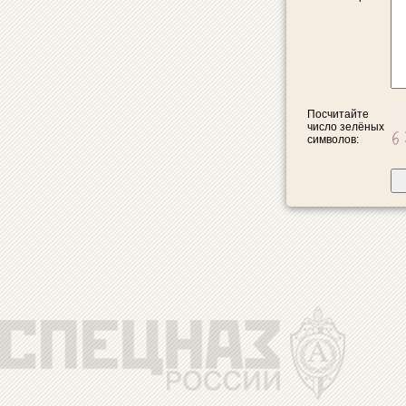
Посчитайте
число зелёных
символов: