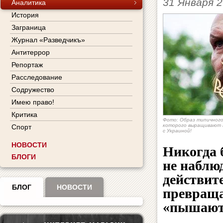
31 Января 
Аналитика
История
Заграница
Журнал «Разведчикъ»
Антитеррор
Репортаж
Расследование
Содружество
Имею право!
Критика
Фото: Образ типичного 
которого выращивают 
Спорт
с Украиной!
НОВОСТИ
Никогда б
БЛОГИ
не наблю
действит
БЛОГ
НОВОСТИ
превраща
«пышаютс