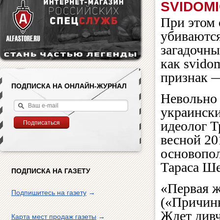
SVIDOM
При этом 
убиваются
загадочны
как svido
признак —
ПОДПИСКА НА ОНЛАЙН-ЖУРНАЛ
Невольно 
украински
идеолог Т
весной 20
основопол
Тараса Ше
ПОДПИСКА НА ГАЗЕТУ
«Первая ж
Подпишитесь на газету
→
(«Причинн
Ждет дивч
Карта мест продаж газеты
→