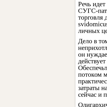
Речь идет
СУГС-патр
торговля 
svidomicus
личных це
Дело в то
неприхотл
он нуждае
действует
Обеспечьт
потоком м
практичес
затраты н
сейчас и 
Олигархи