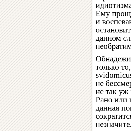
идиотизма
Ему прощ
и воспев
остановит
данном сл
необратим
Обнадежи
только то
svidomicus
не бессме
не так уж
Рано или 
данная по
сократитс
незначите