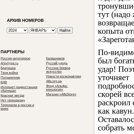
тронувшис
тут (надо
АРХИВ НОМЕРОВ
возвращае
копыта от
«Зарегота
По-видимо
ПАРТНЕРЫ
был бога
Россия-антитеррор
Калашников
Агентура.ru
Русскiй удодъ
удар! Поэ
Братишка
Русское боевое
искусство
Твоя война
уточняет
Новости космонавтики
Пограничник
Alfa.org.ua
ВДВ
подробнос
Фонд «Альфа-
Интернет-радиостанция
кинология»
«Катюша»
скорей все
Магазин «AlfaStore»
Красная звезда
раскроил 
Нет терроризму
Терроризм в россии и
как кавун.
мире
Оставалос
собрать м