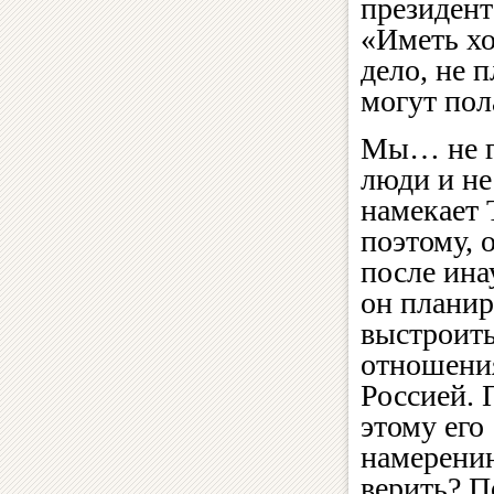
президент
«Иметь х
дело, не 
могут пол
Мы… не 
люди и не
намекает 
поэтому, 
после ина
он планир
выстроит
отношени
Россией. 
этому его
намерени
верить? П