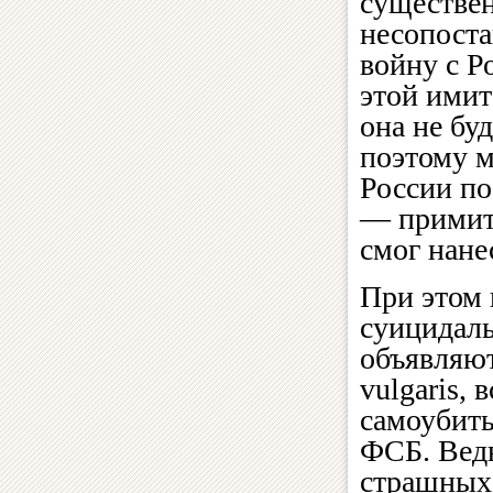
существе
несопоста
войну с Р
этой имит
она не бу
поэтому м
России по
— примити
смог нане
При этом 
суицидал
объявляют
vulgaris,
самоубить
ФСБ. Ведь
страшных 