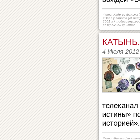
Фото: Кадр из фильма
«Враг у ворот» («Enemy
2001 г.), подвергнутог
разгромной критике
КАТЫНЬ
4 Июля 2012
телеканал
истины» п
историей».
Фото: Фальсификаторы