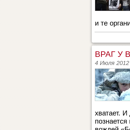
и те орган
ВРАГ У 
4 Июля 2012
хватает. И
познается
вождей «Бо