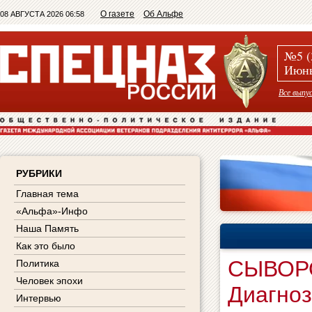
О газете
Об Альфе
08 АВГУСТА 2026 06:58
№5 (
Июнь
Все выпу
РУБРИКИ
Главная тема
«Альфа»-Инфо
Наша Память
Как это было
СЫВОРО
Политика
Человек эпохи
Диагноз
Интервью