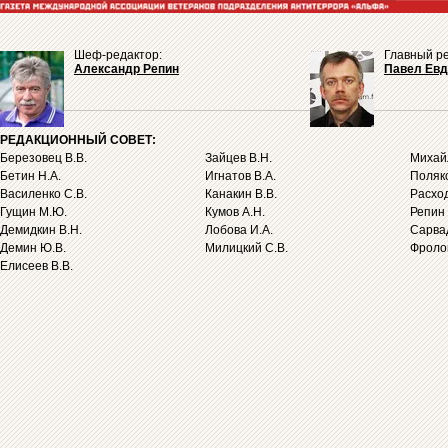
Шеф-редактор:
Главный ре
Александр Репин
Павел Ев
РЕДАКЦИОННЫЙ СОВЕТ:
Березовец В.В.
Зайцев В.Н.
Михайл
Бетин Н.А.
Игнатов В.А.
Поляко
Василенко С.В.
Канакин В.В.
Расход
Гущин М.Ю.
Кумов А.Н.
Репин 
Демидкин В.Н.
Лобова И.А.
Сарва
Демин Ю.В.
Милицкий С.В.
Фролов
Елисеев В.В.