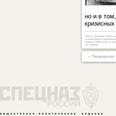
но и в том
кризисных 
Фото: Крейсер «Мэн» 
в акваторию гаванског
января 1898 года за тр
до гибели
← Предыдущие