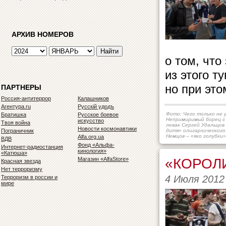
АРХИВ НОМЕРОВ
о том, что
из этого т
но при это
ПАРТНЕРЫ
Россия-антитеррор
Калашников
Агентура.ru
Русскiй удодъ
Фото: Чего только не у
Братишка
Русское боевое
Непримиримый борец с
искусство
Твоя война
левак Сергей Удальцов 
Новости космонавтики
Пограничник
дитя» олигархического
Немцов – «яко голубки»
Alfa.org.ua
ВДВ
Фонд «Альфа-
Интернет-радиостанция
кинология»
«Катюша»
«КОРОЛ
Магазин «AlfaStore»
Красная звезда
Нет терроризму
4 Июля 2012
Терроризм в россии и
мире