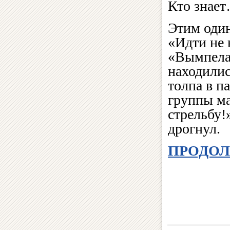
Кто знае
Этим оди
«Идти не 
«Вымпела»
находилис
толпа в п
группы ма
стрельбу!
дрогнул.
ПРОДОЛ