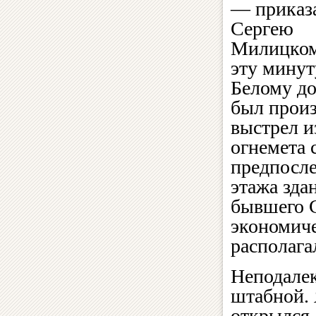
— приказ
Сергею
Милицком
эту минут
Белому д
был прои
выстрел и
огнемета 
предпосле
этажа зда
бывшего 
экономиче
располага
Неподалек
штабной. 
открылся,