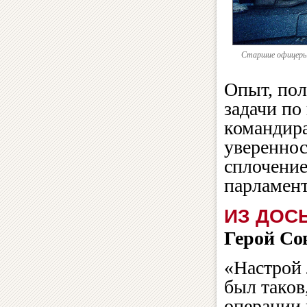
Старшие офицеры 
Опыт, по
задачи п
командира
увереннос
сплочение
парламент
ИЗ ДОС
Герой Со
«Настрой 
был таков
операции 