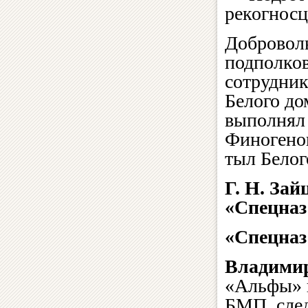
рекогносц
Добровол
подполков
сотрудник
Белого до
выполнял 
Финогено
тыл Белог
Г. Н. Зай
«Спецназ 
«Спецназ
Владимир
«Альфы» 
БМП, след