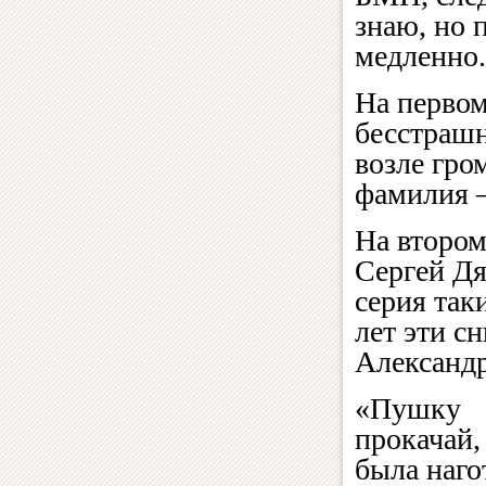
знаю, но 
медленно.
На первом
бесстраш
возле гро
фамилия 
На втором
Сергей Дя
серия так
лет эти с
Александ
«Пушку
прокачай,
была наго