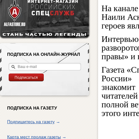
На канал
Наили Аск
героев яв
Интервью
разворото
правы» и 
ПОДПИСКА НА ОНЛАЙН-ЖУРНАЛ
Газета «С
России»
знакомит
читателей
полной ве
ПОДПИСКА НА ГАЗЕТУ
этого инт
Подпишитесь на газету
→
Карта мест продаж газеты
→