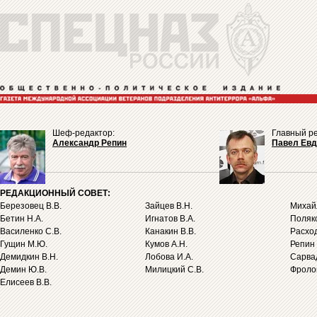
Шеф-редактор:
Главный ре
Александр Репин
Павел Ев
РЕДАКЦИОННЫЙ СОВЕТ:
Березовец В.В.
Зайцев В.Н.
Михайл
Бетин Н.А.
Игнатов В.А.
Поляко
Василенко С.В.
Канакин В.В.
Расход
Гущин М.Ю.
Кумов А.Н.
Репин 
Демидкин В.Н.
Лобова И.А.
Сарва
Демин Ю.В.
Милицкий С.В.
Фролов
Елисеев В.В.