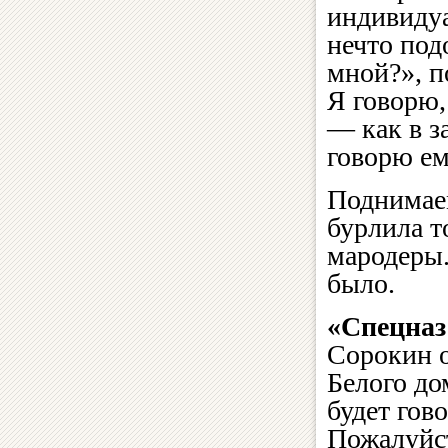
индивидуа
нечто под
мной?», п
Я говорю,
— как в з
говорю ем
Поднимае
бурлила т
мародеры
было.
«Спецназ
Сорокин о
Белого до
будет гов
Пожалуйст