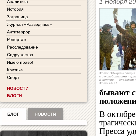
1 Ноября 2
Аналитика
История
Заграница
Журнал «Разведчикъ»
Антитеррор
Репортаж
Расследование
Содружество
Имею право!
Критика
Фото: Офицеры спецназ
с руководителями парл
Спорт
В центре — Владимир Ке
Фото ТАСС
НОВОСТИ
бывают с
БЛОГИ
положени
В октябре
БЛОГ
НОВОСТИ
трагическ
Пресса уд