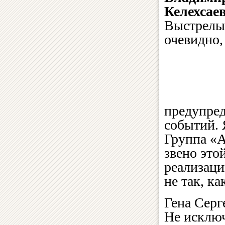
Келехсаев
Выстрелы
очевидно,
предупред
событий. 
Группа «
звено это
реализаци
не так, к
Гена Серг
Не исключ