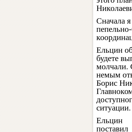
Николаеви
Сначала я
пепельно-
координац
Ельцин об
будете в
молчали. 
немым отв
Борис Ник
Главноко
доступног
ситуации.
Ельцин
поставил