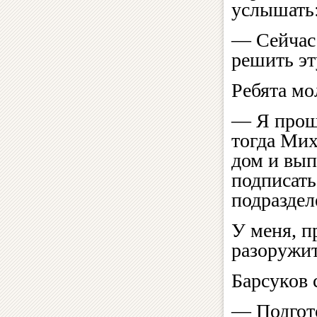
услышать
— Сейчас 
решить эт
Ребята мо
— Я прошу
тогда Мих
дом и вып
подписать
подраздел
У меня, п
разоружит
Барсуков 
— Подгото