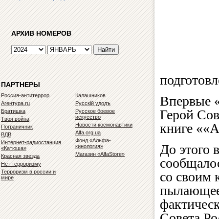
АРХИВ НОМЕРОВ
подготовл
ПАРТНЕРЫ
Россия-антитеррор
Калашников
Впервые 
Агентура.ru
Русскiй удодъ
Герой Сов
Братишка
Русское боевое
искусство
Твоя война
книге ««А
Новости космонавтики
Пограничник
Alfa.org.ua
ВДВ
Фонд «Альфа-
Интернет-радиостанция
До этого 
кинология»
«Катюша»
Магазин «AlfaStore»
Красная звезда
сообщалос
Нет терроризму
Терроризм в россии и
со своим 
мире
пылающее 
фактическ
Совета Ро