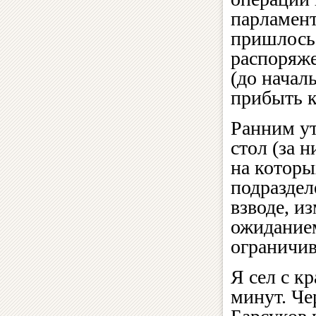
парламент
пришлось 
распоряж
(до начал
прибыть к
Ранним ут
стол (за н
на котор
подраздел
взводе, и
ожиданием
ограничи
Я сел с к
минут. Че