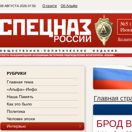
О газете
Об Альфе
08 АВГУСТА 2026 07:50
№5 (
Июнь
Все выпу
РУБРИКИ
Главная тема
«Альфа»-Инфо
Наша Память
Главная стр
Как это было
Политика
Человек эпохи
БРОД В
Интервью