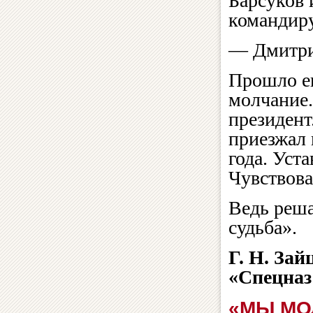
Барсуков 
командир
— Дмитри
Прошло ещ
молчание.
президент
приезжал 
года. Уст
Чувствова
Ведь реша
судьба».
Г. Н. Зай
«Спецназ 
«МЫ МО