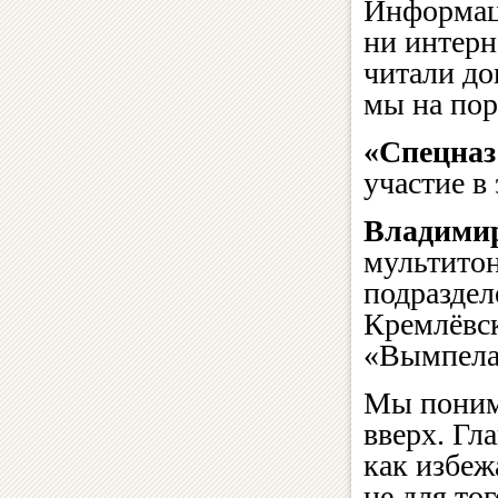
Информац
ни интерн
читали до
мы на пор
«Спецназ
участие в
Владимир
мультито
подраздел
Кремлёвск
«Вымпела
Мы понима
вверх. Гл
как избеж
не для то