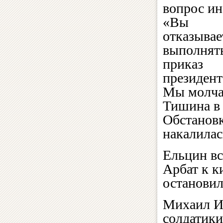
вопрос ин
«Вы
отказывае
выполнят
приказ
президент
Мы молча
Тишина в 
Обстанов
накалилас
Ельцин вс
Арбат к к
остановил
Михаил И
солдатики