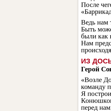
После чег
«Баррикад
Ведь нам 
Быть може
были как 
Нам предс
происходя
ИЗ ДОС
Герой Со
«Возле До
команду п
Я построи
Конюшков
перед нами