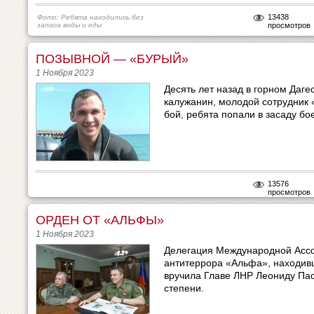
13438
Фото: Ребята находились без
запаса воды и еды
просмотров
ПОЗЫВНОЙ — «БУРЫЙ»
1 Ноября 2023
Десять лет назад в горном Даг
калужанин, молодой сотрудник
бой, ребята попали в засаду бое
13576
просмотров
ОРДЕН ОТ «АЛЬФЫ»
1 Ноября 2023
Делегация Международной Ассо
антитеррора «Альфа», находивш
вручила Главе ЛНР Леониду Пас
степени.