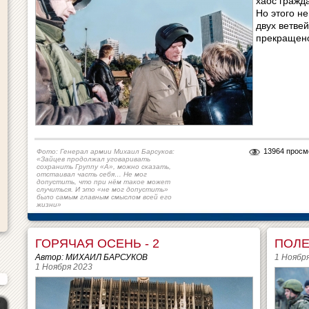
хаос гражда
Но этого н
двух ветве
прекращено
13964 просм
Фото: Генерал армии Михаил Барсуков:
«Зайцев продолжал уговаривать
сохранить Группу «А», можно сказать,
отстаивал часть себя… Не мог
допустить, что при нём такое может
случиться. И это «не мог допустить»
было самым главным смыслом всей его
жизни»
ГОРЯЧАЯ ОСЕНЬ - 2
ПОЛЕ
Автор: МИХАИЛ БАРСУКОВ
1 Ноябр
1 Ноября 2023