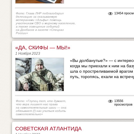
13454 просм
Фото: Глава ЛНР поблагодарил
делегацию за оказываемую
ветеранами «Альфы» помощь
участникам СВО и мирному населению,
а также освещение событий
на Донбассе в газете «Спецназ
России»
«ДА, СКИФЫ — МЫ!»
1 Ноября 2023
«Вы долбанутые?» — с интересо
когда мы приехали к ним на баз
шла о простреливаемой врагом 
путь, торопясь, ехали на встреч
13556
Фото: «Глупец тот, кто думает,
что вера лишает нас права
просмотров
на самостоятельные шаги — она
обязывает (!) нас учиться ходить
самостоятельно»
СОВЕТСКАЯ АТЛАНТИДА