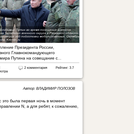
Владимир Путин во время посещения военного
на Западного военного округа в Рязанской области,
 проверил ход подготовки мобилизованных. Октябрь
да. Kremlin.ru
пление Президента России,
вного Главнокомандующего
мира Путина на совещание с...
2
2 комментария
Рейтинг: 3.7
мотра
Автор: ВЛАДИМИР ПОЛОЗОВ
с это была первая ночь в момент
равлении N, а для ребят, к сожалению,