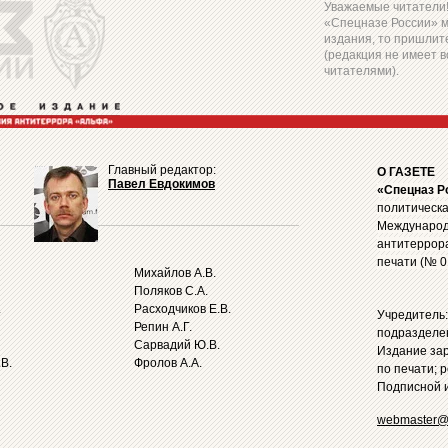
Уважаемые читатели! 
«Спецназе России» 
издания, то пришлите
(редакция не имеет в
читателями).
Главный редактор:
О ГАЗЕТЕ
Павел Евдокимов
«Спецназ Р
политическа
Международ
антитеррор
печати (№ 0
Михайлов А.В.
Поляков С.А.
.
Расходчиков Е.В.
Учредитель
Репин А.Г.
подразделе
Сарвадий Ю.В.
Издание за
В.
Фролов А.А.
по печати; 
Подписной и
webmaster@