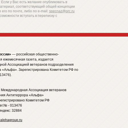
Если у Вас есть желание опубликовать в
материал, соответствующий общей концепции
 его по почте, либо по e-mail:
specnaz@orc.ru
озможности вступать в переписку с
оссии»
— российская общественно-
я ежемесячная газета, издается
ной Ассоциацией ветеранов подразделения
а «Альфа». Зарегистрирована Комитетом РФ по
13476).
: Международная Ассоциация ветеранов
ния Антитеррора «Альфа»
регистрировано Комитетом РФ
рег.№ - 013476
ндекс: 32884
alphagroup.ru