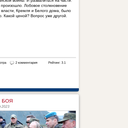
нской войны. И развалиться на части.
е произошло. Лобовое столкновение
й власти, Кремля и Белого дома, было
. Какой ценой? Вопрос уже другой.
отра
2 комментария
Рейтинг: 3.1
 БОЯ
я 2023