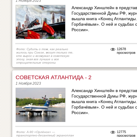
1 Ноября 2023
Александр Хинштейн в представ
Государственной Думы РФ, журна
вышла книга «Конец Атлантиды.
Горбачёвым». О ней и судьбах 
России».
12678
Фото: Судить о том, как реально
жилось при Союзе, могут только те,
просмотров
кто вырос и возмужал в советскую
эпоху, зная все лучшие и все
отрицательные стороны
СОВЕТСКАЯ АТЛАНТИДА - 2
1 Ноября 2023
Александр Хинштейн в представ
Государственной Думы РФ, журна
вышла книга «Конец Атлантиды.
Горбачёвым». О ней и судьбах 
России».
12775
Фото: А-90 «Орлёнок» —
транспортно-десантный экраноплан
просмотров