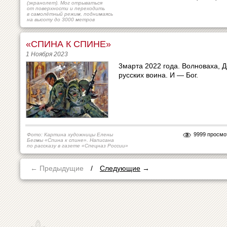
(экранолет). Мог отрываться
от поверхности и переходить
в самолётный режим, поднимаясь
на высоту до 3000 метров
«СПИНА К СПИНЕ»
1 Ноября 2023
3марта 2022 года. Волноваха, Д
русских воина. И — Бог.
9999 просмо
Фото: Картина художницы Елены
Бегмы «Спина к спине». Написана
по рассказу в газете «Спецназ России»
← Предыдущие
/
Следующие
→