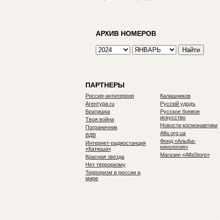
АРХИВ НОМЕРОВ
ПАРТНЕРЫ
Россия-антитеррор
Калашников
Агентура.ru
Русскiй удодъ
Братишка
Русское боевое
искусство
Твоя война
Новости космонавтики
Пограничник
Alfa.org.ua
ВДВ
Фонд «Альфа-
Интернет-радиостанция
кинология»
«Катюша»
Магазин «AlfaStore»
Красная звезда
Нет терроризму
Терроризм в россии и
мире