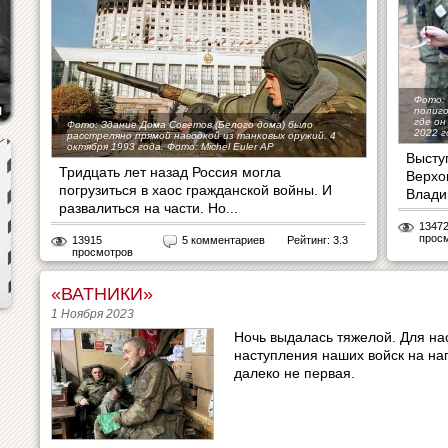
Фото: 
полиго
где он
Фото: Здание Дома Советов (Белого дома) было
2022 го
расстреляно прямой наводкой из танковых оружий. 4
октября 1993 года. Фото: Michel Euler AP
Высту
Тридцать лет назад Россия могла
Верхо
погрузиться в хаос гражданской войны. И
Влади
развалиться на части. Но...
1347
прос
13915
5 комментариев
Рейтинг: 3.3
просмотров
«ВАТНИКИ»
1 Ноября 2023
Ночь выдалась тяжелой. Для на
наступления наших войск на нап
далеко не первая.