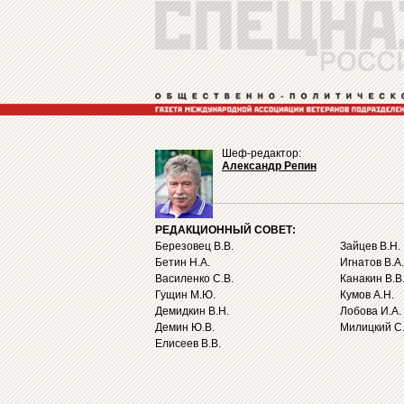
Шеф-редактор:
Александр Репин
РЕДАКЦИОННЫЙ СОВЕТ:
Березовец В.В.
Зайцев В.Н.
Бетин Н.А.
Игнатов В.А.
Василенко С.В.
Канакин В.В
Гущин М.Ю.
Кумов А.Н.
Демидкин В.Н.
Лобова И.А.
Демин Ю.В.
Милицкий С.
Елисеев В.В.