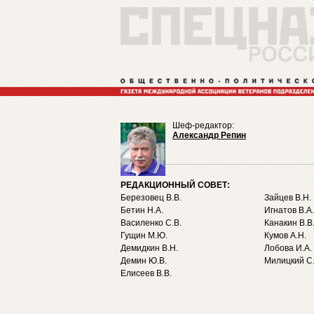
Шеф-редактор:
Александр Репин
РЕДАКЦИОННЫЙ СОВЕТ:
Березовец В.В.
Зайцев В.Н.
Бетин Н.А.
Игнатов В.А.
Василенко С.В.
Канакин В.В
Гущин М.Ю.
Кумов А.Н.
Демидкин В.Н.
Лобова И.А.
Демин Ю.В.
Милицкий С.
Елисеев В.В.