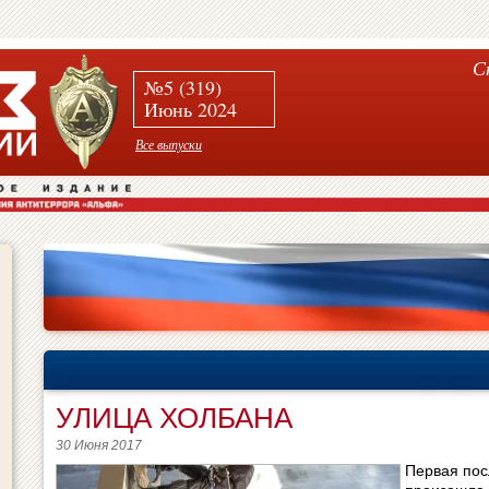
С
№5 (319)
Июнь 2024
Все выпуски
УЛИЦА ХОЛБАНА
30 Июня 2017
Первая пос