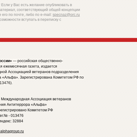
Если у Вас есть желание опубликовать в
материал, соответствующий общей концепции
 его по почте, либо по e-mail:
specnaz@orc.ru
озможности вступать в переписку с
оссии»
— российская общественно-
я ежемесячная газета, издается
ной Ассоциацией ветеранов подразделения
а «Альфа». Зарегистрирована Комитетом РФ по
13476).
: Международная Ассоциация ветеранов
ния Антитеррора «Альфа»
регистрировано Комитетом РФ
рег.№ - 013476
ндекс: 32884
alphagroup.ru