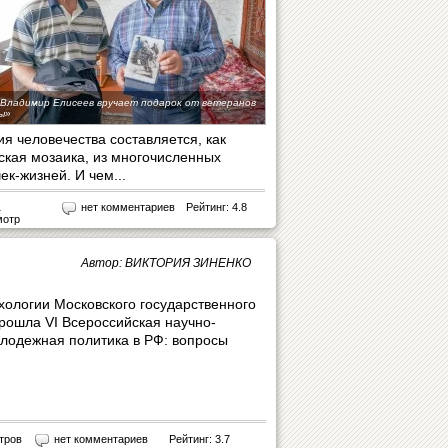
 Владимир Елисеев вручает подарок от ветеранов
ы»
ия человечества составляется, как
тская мозаика, из многочисленных
ек-жизней. И чем...
1
нет комментариев
Рейтинг: 4.8
мотр
Автор: ВИКТОРИЯ ЗИНЕНКО
хологии Московского государственного
прошла VI Всероссийская научно-
лодежная политика в РФ: вопросы
тров
нет комментариев
Рейтинг: 3.7