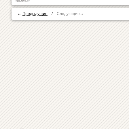
«Вымпел»
←
Предыдущие
/
Следующие→