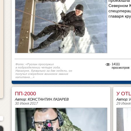
произошла 
Северном К
спецоперац
главаря кр
14111
Фото: «Руслан прослужил
в подразделении четыре года.
просмотров
Накануне, буквально за две недели, он
получил очередное воинское звание
капитана…»
ПП-2000
У ОТ
Автор: КОНСТАНТИН ЛАЗАРЕВ
Автор:
30 Июня 2017
29 Июня