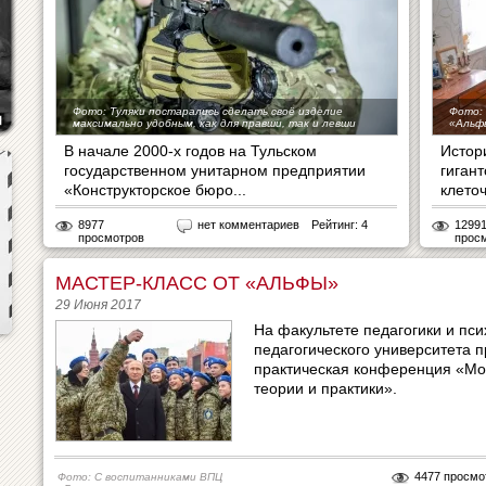
Фото: Туляки постарались сделать своё изделие
Фото:
максимально удобным, как для правши, так и левши
«Альф
В начале 2000-х годов на Тульском
Истор
государственном унитарном предприятии
гиган
«Конструкторское бюро...
клеточ
8977
нет комментариев
Рейтинг: 4
1299
просмотров
прос
МАСТЕР-КЛАСС ОТ «АЛЬФЫ»
29 Июня 2017
На факультете педагогики и пси
педагогического университета 
практическая конференция «Мо
теории и практики».
4477 просмо
Фото: C воспитанниками ВПЦ