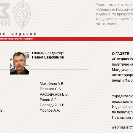
Уважаемые читатели! 
«Спецназе России» 
издания, то пришлите
(редакция не имеет в
читателями).
Главный редактор:
О ГАЗЕТЕ
Павел Евдокимов
«Спецназ Р
политическа
Международ
антитеррор
печати (№ 0
Михайлов А.В.
Поляков С.А.
.
Расходчиков Е.В.
Учредитель
Репин А.Г.
подразделе
Сарвадий Ю.В.
Издание за
В.
Фролов А.А.
по печати; 
Подписной и
webmaster@