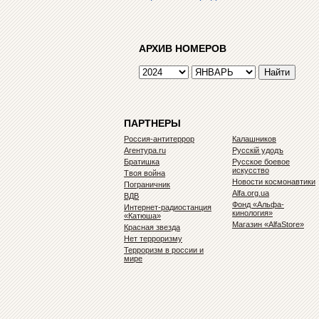
АРХИВ НОМЕРОВ
ПАРТНЕРЫ
Россия-антитеррор
Калашников
Агентура.ru
Русскiй удодъ
Братишка
Русское боевое
искусство
Твоя война
Новости космонавтики
Пограничник
Alfa.org.ua
ВДВ
Фонд «Альфа-
Интернет-радиостанция
кинология»
«Катюша»
Магазин «AlfaStore»
Красная звезда
Нет терроризму
Терроризм в россии и
мире