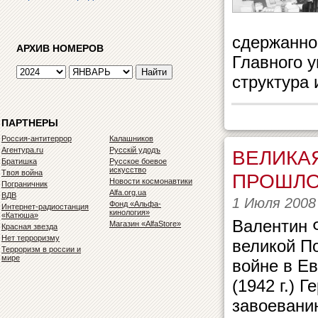
сдержанно
АРХИВ НОМЕРОВ
Главного у
структура 
ПАРТНЕРЫ
Россия-антитеррор
Калашников
Агентура.ru
Русскiй удодъ
ВЕЛИКА
Братишка
Русское боевое
искусство
Твоя война
ПРОШЛО
Новости космонавтики
Пограничник
Alfa.org.ua
ВДВ
1 Июля 2008
Фонд «Альфа-
Интернет-радиостанция
кинология»
«Катюша»
Валентин 
Магазин «AlfaStore»
Красная звезда
Нет терроризму
великой П
Терроризм в россии и
мире
войне в Ев
(1942 г.) 
завоеванию