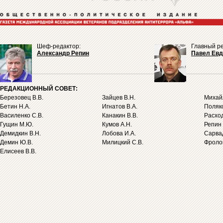
Шеф-редактор:
Главный ре
Александр Репин
Павел Ев
РЕДАКЦИОННЫЙ СОВЕТ:
Березовец В.В.
Зайцев В.Н.
Михайл
Бетин Н.А.
Игнатов В.А.
Поляко
Василенко С.В.
Канакин В.В.
Расход
Гущин М.Ю.
Кумов А.Н.
Репин 
Демидкин В.Н.
Лобова И.А.
Сарва
Демин Ю.В.
Милицкий С.В.
Фролов
Елисеев В.В.