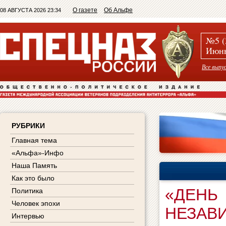
О газете
Об Альфе
08 АВГУСТА 2026 23:34
№5 (
Июнь
Все выпу
РУБРИКИ
Главная тема
«Альфа»-Инфо
Наша Память
Как это было
«ДЕНЬ
Политика
Человек эпохи
НЕЗАВ
Интервью