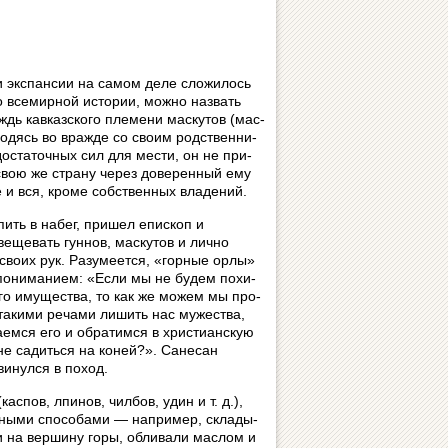
и экспансии на самом деле сложилось
о всемирной истории, можно назвать
ождь кавказского племени маскутов (мас­
одясь во вражде со своим род­ствен­ни­
достаточных сил для мести, он не при­
 свою же страну через доверенный ему
 и вся, кроме собственных владений.
упить в набег, пришел епископ и
увещевать гуннов, маскутов и лично
 своих рук. Разумеется, «горные орлы»
епониманием: «Если мы не будем по­хи­
ого имущества, то как же можем мы про­
ы такими речами лишить нас мужества,
аемся его и обратимся в христианскую
не садиться на коней?». Санесан
винулся в поход.
спов, лпинов, чилбов, удин и т. д.),
чными способами — на­при­мер, скла­ды­
и на вершину горы, об­ли­ва­ли маслом и