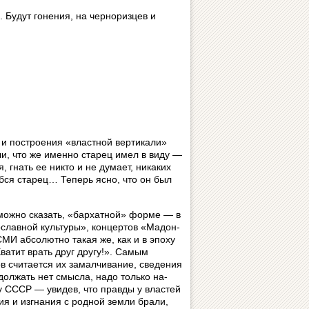
м. Будут гонения, на черноризцев и
и построения «властной вер­ти­ка­ли»
ли, что же именно старец имел в виду —
гнать ее никто и не думает, ни­ка­ких
бся старец… Теперь ясно, что он был
можно сказать, «бархатной» фор­ме — в
славной культуры», кон­цер­тов «Ма­дон­
 СМИ абсолютно такая же, как и в эпоху
ватит врать друг дру­гу!». Самым
счи­та­ет­ся их за­мал­чи­ва­ние, сведения
ол­жать нет смыс­ла, надо только на­
у СССР — увидев, что правды у вла­с­тей
ия и изгнания с родной земли бра­ли,