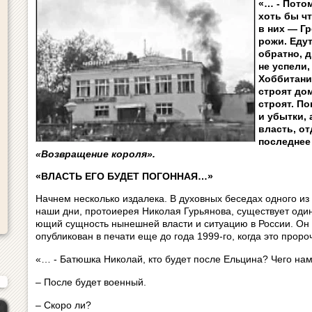
«… - Пото
хоть бы что
в них — Г
рожи. Едут
обратно, 
не успели,
Хоббитани
строят дом
строят. П
и убытки, 
власть, о
последнее
«Возвращение короля».
«ВЛАСТЬ ЕГО БУДЕТ ПОГОННАЯ…»
Начнем несколько издалека. В духовных бе­се­дах одного из
наши дни, протоиерея Николая Гурьянова, су­ще­ству­ет один
ю­щий сущность нынешней власти и си­ту­а­цию в России. Он
опубликован в печати еще до года 1999-го, когда это пророч
«… - Батюшка Николай, кто будет после Ель­ци­на? Чего на
– После будет военный.
– Скоро ли?