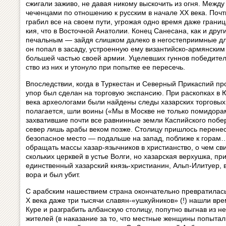
сжигали заживо, не давая никому выс­ко­чить из огня. Межд
чеченцами по отношению к рус­ским в начале XX века. Почти
грабил все на своем пути, угрожая одно вре­мя даже граница
кия, что в Восточной Анатолии. Конец Са­не­са­на, как и друг
печальным — зайдя слишком да­ле­ко в не­го­с­теп­ри­им­ные д
он попал в засаду, устроенную ему ви­зан­тий­с­ко-армянским 
большей частью своей армии. Уце­лев­ших гун­нов победители
ство из них и утонуло при по­пыт­ке ее пе­ре­сечь.
Впоследствии, когда в Туркестан и Северный Прикаспий прон
упор был сделан на торговую экспансию. При раскопках в 
века археологами были найдены следы хазарских торговых по
полагается, шли воины («Мы в Москве не только помидора
захватившие почти все равнинные земли Каспийского побере
север лишь арабы веком позже. Столицу пришлось перенест
безопасное место — подальше на запад, по­бли­же к гора
обращать массы хазар-язычников в хри­с­ти­ан­ство, о чем с
сколь­ких церквей в устье Волги, но хазарская вер­хуш­ка, п
единственный хазарский князь-христианин, Альп-Илитуер, в
во­ра и был убит.
С арабским нашествием страна окончательно превратилась в 
X века даже три тысячи славян-«ушкуйников» (!) нашли вре
Куре и разграбить албанскую столицу, по­пут­но выгнав из 
жителей (в наказание за то, что местные жен­щи­ны попыталис