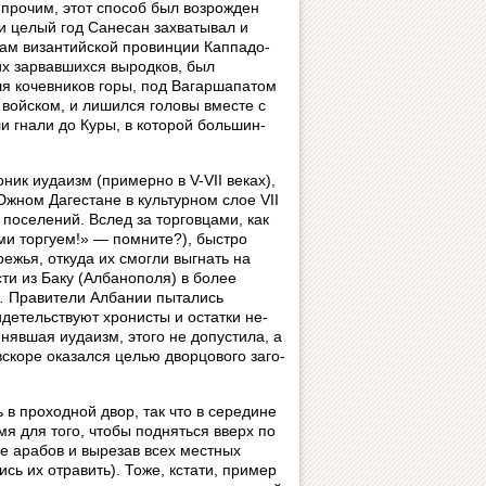
у прочим, этот способ был возрожден
 целый год Санесан зах­ва­ты­вал и
м византийской про­вин­ции Кап­па­до­
их зарвавшихся вы­род­ков, был
ля кочевников горы, под Ва­гар­ша­па­том
войском, и лишился го­ло­вы вме­с­те с
 гнали до Куры, в ко­то­рой боль­шин­
ик иудаизм (примерно в V-VII ве­ках),
Южном Дагестане в культурном слое VII
селений. Вслед за тор­гов­ца­ми, как
ми торгуем!» — помните?), быстро
жья, откуда их смогли выг­нать на
и из Баку (Албанополя) в бо­лее
м… Правители Албании пытались
видетельствуют хронисты и остатки не­
ринявшая иудаизм, этого не допустила, а
скоре оказался целью дворцового за­го­
проходной двор, так что в се­ре­ди­не
мя для того, чтобы подняться вверх по
нее арабов и вырезав всех местных
ь их отравить). Тоже, кста­ти, при­мер