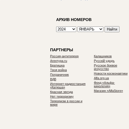
АРХИВ НОМЕРОВ
ПАРТНЕРЫ
Россия-антитеррор
Калашников
Агентура.ru
Русскiй удодъ
Братишка
Русское боевое
искусство
Твоя война
Новости космонавтики
Пограничник
Alfa.org.ua
ВДВ
Фонд «Альфа-
Интернет-радиостанция
кинология»
«Катюша»
Магазин «AlfaStore»
Красная звезда
Нет терроризму
Терроризм в россии и
мире