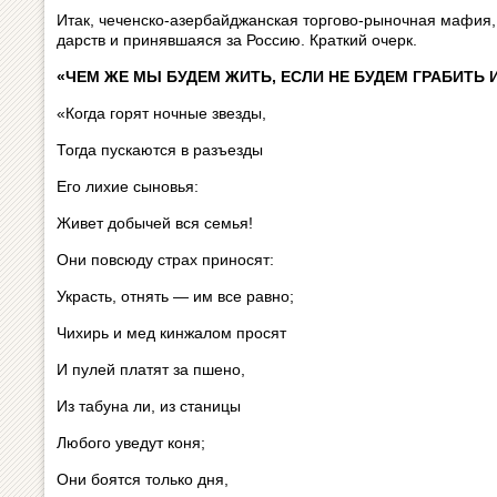
Итак, чеченско-азербайджанская торгово-ры­ноч­ная мафия,
дарств и принявшаяся за Россию. Краткий очерк.
«ЧЕМ ЖЕ МЫ БУДЕМ ЖИТЬ, ЕСЛИ НЕ БУДЕМ ГРАБИТЬ 
«Когда горят ночные звезды,
Тогда пускаются в разъезды
Его лихие сыновья:
Живет добычей вся семья!
Они повсюду страх приносят:
Украсть, отнять — им все равно;
Чихирь и мед кинжалом просят
И пулей платят за пшено,
Из табуна ли, из станицы
Любого уведут коня;
Они боятся только дня,