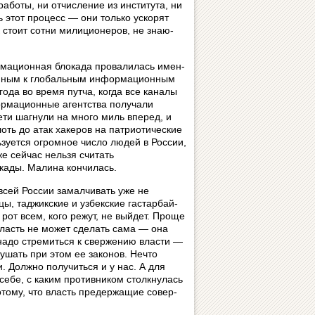
бо­ты, ни отчисление из ин­сти­ту­та, ни
ь этот процесс — они только ускорят
сто­ит сотни милиционеров, не зна­ю­
рмационная блокада провалилась имен­
ным к глобальным ин­фор­ма­ци­он­ным
года во время путча, когда все каналы
ормационные агентства получали
ти шагнули на много миль вперед, и
ь до атак хакеров на пат­ри­о­ти­чес­кие
ьзуется огромное число людей в России,
е сейчас нельзя счи­тать
окады. Малина кончилась.
 всей России замалчивать уже не
ы, таджикские и узбекские га­с­тар­бай­
 рот всем, кого режут, не выйдет. Проще
власть не может сделать сама — она
 надо стремиться к свержению власти —
рушать при этом ее законов. Нечто
и. Должно получиться и у нас. А для
ь себе, с каким противником столкнулась
ому, что власть предержащие со­вер­