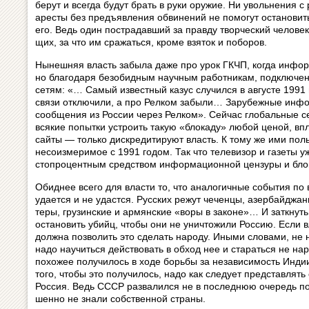
берут и всегда будут брать в руки оружие. Ни увольнения с ра­
аресты без предъявления обвинений не помогут ос­та­но­вит
его. Ведь один пострадавший за правду творческий человек 
щих, за что им сражаться, кроме взяток и поборов.
Нынешняя власть забыла даже про урок ГКЧП, когда инфо
но благодаря безобидным научным ра­бот­ни­кам, подключен
сетям: «… Самый известный казус слу­чил­ся в августе 1991 
связи отключили, а про Релком за­бы­ли… Зарубежные инф
сообщения из России через Релком». Сейчас глобальные се
всякие попытки устроить такую «бло­ка­ду» любой ценой, вплот
сайты — только дискредитируют власть. К тому же ими пол
несоизмеримое с 1991 годом. Так что телевизор и газеты уж
стопроцентным средством ин­фор­ма­ци­он­ной цензуры и бл
Обиднее всего для власти то, что ана­ло­гич­ные события по
удается и не удастся. Русских режут чеченцы, азер­бай­д­жан­ц
те­ры, грузинские и армянские «воры в законе»… И заткнуть
остановить убийц, чтобы они не уничтожили Рос­сию. Если 
должна позволить это сделать народу. Иными словами, не
надо научиться действовать в обход нее и ста­рать­ся не на
похожее получилось в ходе борьбы за не­за­ви­си­мость Инди
того, чтобы это получилось, надо как следует пред­став­лят
Россия. Ведь СССР развалился не в последнюю очередь пот
шен­но не знали собственной страны.