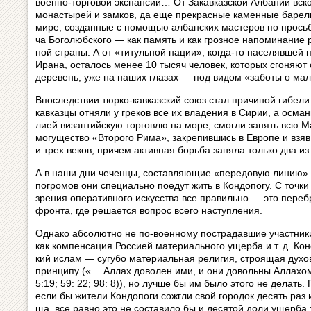
во­ен­но-тор­го­вой эк­с­пан­сии… От За­кав­каз­с­кой Ал­ба­нии вск
мо­на­с­ты­рей и замков, да еще пре­крас­ные ка­мен­ные ба­ре­ль
ми­ре, со­здан­ные с по­мо­щью ал­бан­с­ких ма­с­те­ров по просьб
ча Бо­го­люб­с­ко­го — как па­мять и как гроз­ное на­по­ми­на­ние
ной стра­ны. А от «ти­туль­ной нации», ког­да-то на­се­ляв­шей пр
Ирана, осталось ме­нее 10 тысяч человек, ко­то­рых сго­ня­ют
де­ре­вень, уже на наших глазах — под видом «за­бо­ты о ма
Впоследствии тюрко-кавказский союз стал причиной гибели В
кавказцы отняли у греков все их владения в Си­рии, а осман
ли­ей византийскую торговлю на море, смогли занять всю 
могущество «Второго Рима», закрепившись в Ев­ро­пе и взя
и трех веков, причем активная борьба заняла толь­ко два из
А в наши дни чеченцы, составляющие «пе­ре­до­вую линию»
погромов они специально поедут жить в Кондопогу. С точки 
зрения оперативного искусства все пра­виль­но — это перебр
фронта, где решается вопрос всего на­ступ­ле­ния.
Однако абсолютно не по-военному по­ст­ра­дав­шие участни
как компенсация Россией материального ущерба и т. д. Конеч
кий ислам — сугубо материальная ре­ли­гия, стро­я­щая духо
прин­ци­пу («… Аллах доволен ими, и они до­воль­ны Аллах
5:19; 59: 22; 98: 8)), но лучше бы им было этого не делать
если бы жители Кондопоги сожгли свой го­ро­док десять раз и
ща, все равно это не составило бы и де­ся­той доли ущерба те