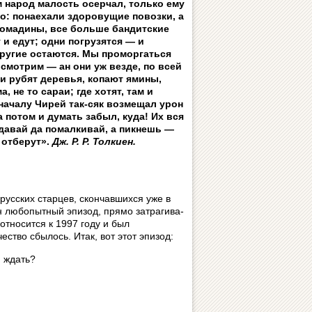
м народ малость осерчал, только ему
: по­на­е­ха­ли здо­ро­ву­щие повозки, а
ромадины, все больше бандитские
 и едут; одни погрузятся — и
другие остаются. Мы проморгаться
 смотрим — ан они уж везде, по всей
и рубят деревья, копают ямины,
а, не то сараи; где хотят, там и
оначалу Чирей так-сяк возмещал урон
а потом и думать забыл, куда! Их вся
тдавай да помалкивай, а пикнешь —
 отберут».
Дж. Р. Р. Толкиен.
 русских старцев, скончавшихся уже в
 любопытный эпизод, прямо зат­ра­ги­ва­
 относится к 1997 году и был
ество сбылось. Итак, вот этот эпизод:
м ждать?