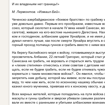
И их владеньям нет границы!»
М. Лермонтов. «Измаил-Бей».
Чеченско-азербайджанское «боевое брат­ство» по грабежу 
уже довольно давно. Первым его прообразом, известным в
союз, который сколотил в начале IV века некий Санесан, в
са­ге­тов), живших на юго-востоке нынешнего Дагестана. Нах
ком и господином, албанским царем Ур­най­ром, и не имея 
ду­мал ничего лучше, как после смерти Урнайра впустить в
горный проход полчища гуннов и грабить вместе с ними все
На берегу Каспийского моря к войску, го­то­вив­ше­му­ся выст
просветитель Албании, 22-летний Григорис, ко­то­рый стал 
Санесана не грабить, не воровать и стараться жить трудом
и «лихие степняки» отнеслись к этим советам с дет­с­ким н
щать, если не будем грабить, если не будем от­ни­мать чуж
кор­мить­ся с таким множеством войска?.. Он явил­ся, чтоб
запретить нам добычу, которой мы живем; если мы послуш
веру, то чем нам жить, если по исконному нашему обычаю 
казнил юного мученика, привязав его к конскому хвосту, и д
Всех мирных жителей, которые попадались на пути войска (ка
маскуты и гунны грабили и зверски уби­ва­ли самыми разли
ва­ли их вместе с ранеными и убитыми ал­бан­с­ки­ми воинам