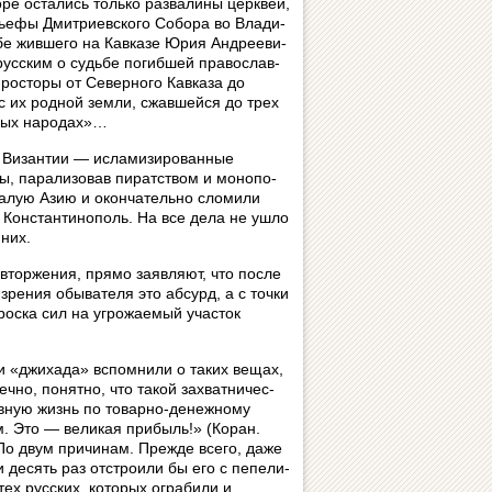
о­ре ос­та­лись только раз­ва­ли­ны цер­к­вей,
­е­фы Дмит­ри­ев­с­ко­го Собора во Вла­ди­
е жив­ше­го на Кав­ка­зе Юрия Ан­д­ре­е­ви­
 русским о судь­бе по­гиб­шей пра­во­слав­
о­сто­ры от Се­вер­но­го Кав­ка­за до
 с их род­ной зем­ли, сжавшейся до трех
лых на­ро­дах»…
изантии — ис­ла­ми­зи­ро­ван­ные
ы, парализовав пиратством и мо­но­по­
Малую Азию и окончательно сломили
в Константинополь. На все дела не ушло
 них.
 вторжения, прямо заявляют, что после
зрения обывателя это аб­сурд, а с точки
оска сил на угрожаемый уча­с­ток
ки «джихада» вспомнили о таких ве­щах,
но, понятно, что такой зах­ват­ни­чес­
вную жизнь по товарно-де­неж­но­му
ом. Это — великая прибыль!» (Коран.
. По двум причинам. Прежде всего, даже
 десять раз отстроили бы его с пе­пе­ли­
х русских, которых ог­ра­би­ли и