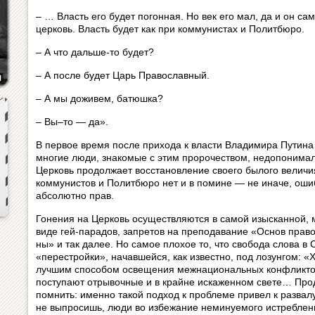
– … Власть его будет погонная. Но век его мал, да и он са
церковь. Власть будет как при коммунистах и По­лит­бю­ро.
– А что дальше-то будет?
– А после будет Царь Православный.
– А мы доживем, батюшка?
– Вы–то — да».
В первое время после прихода к власти Вла­ди­ми­ра Путина 
многие люди, знакомые с этим про­ро­че­ством, недопонима
Церковь продолжает восстановление своего былого величия, 
коммунистов и Политбюро нет и в помине — не иначе, оши
абсолютно прав.
Гонения на Церковь осуществляются в самой изысканной, 
виде гей-парадов, запретов на пре­по­да­ва­ние «Основ право
ны» и так далее. Но самое плохое то, что сво­бо­да слова в
«перестройки», начавшейся, как известно, под лозунгом: «Х
лучшим способом ос­ве­ще­ния меж­на­ци­о­наль­ных конфликтов 
поступают от­ры­воч­ные и в крайне искаженном свете… Про­д
пом­нить: именно такой подход к проблеме при­вел к развал
не выпросишь, люди во избежание не­ми­ну­е­мо­го истреблен