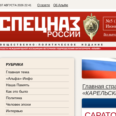
О газете
Об Альфе
07 АВГУСТА 2026 22:41
№5 (
Июнь
Все выпу
РУБРИКИ
Главная тема
«Альфа»-Инфо
Наша Память
Главная стр
Как это было
«КАРЕЛЬС
Политика
Человек эпохи
Интервью
САРАТ