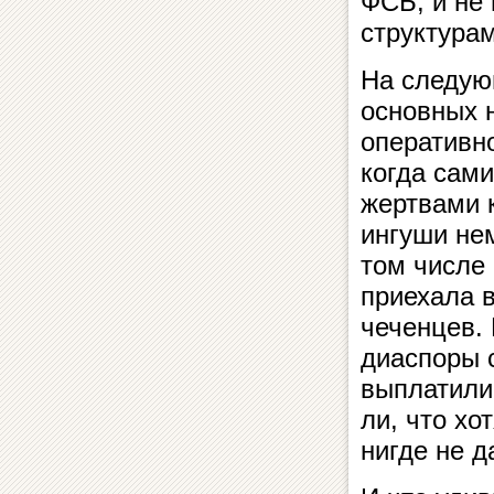
ФСБ, и не 
структура
На следующ
основных н
оперативно
когда сами
жертвами к
ин­гу­ши н
том числе о
приехала в
чеченцев. П
диаспоры с
вып­ла­ти­л
ли, что хо
нигде не 