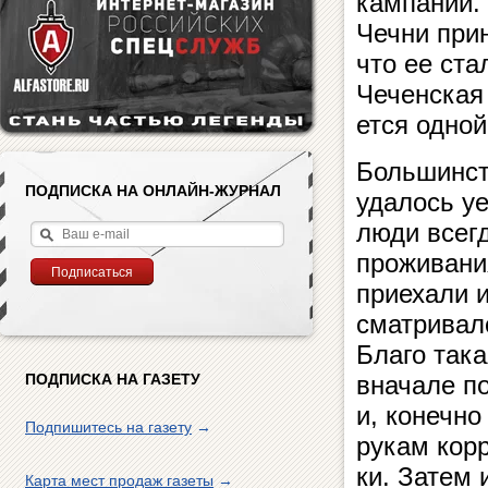
кампании. 
Чечни приня
что ее ста
Чеченская 
ет­ся одно
Большинст
ПОДПИСКА НА ОНЛАЙН-ЖУРНАЛ
удалось у
люди всегд
проживания
приехали и
смат­ри­вал
Благо така
ПОДПИСКА НА ГАЗЕТУ
вначале под
и, конечно
Подпишитесь на газету
→
рукам кор­р
ки. За­тем
Карта мест продаж газеты
→