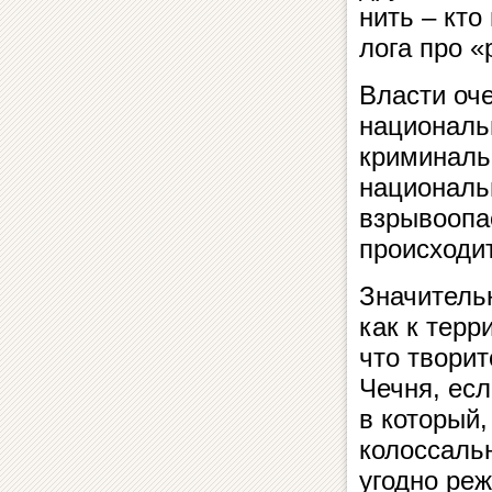
нить – кто
ло­га про 
Власти оче
националь
криминальн
националь
взры­во­о­п
про­ис­хо­д
Значительн
как к терр
что творит
Чечня, есл
в ко­то­рый,
колоссальн
угодно реж