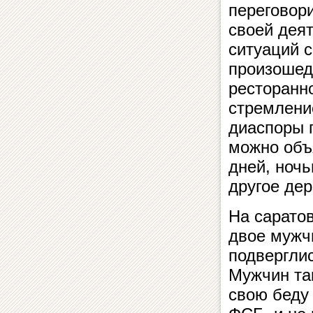
переговори
своей дея
ситуаций с
произошедше
ресторанной
стремление
диаспоры по
можно объя
дней, ноч
дру­гое де
На саратов
двое мужч
подвергли
Мужчин так
свою беду 