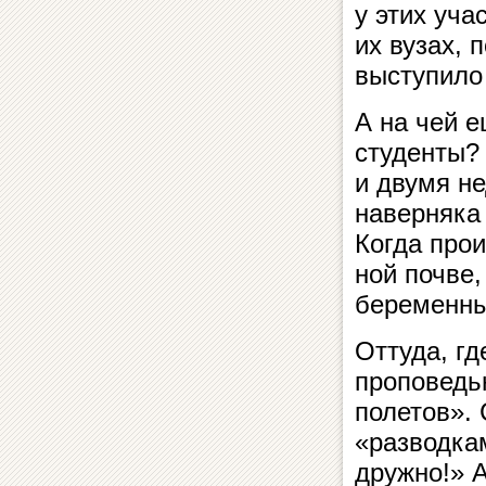
у этих учас
их вузах, п
вы­с­ту­пи­
А на чей е
студенты? 
и двумя не
наверняка 
Когда про­и
ной почве,
беременные
Оттуда, г
проповедью
полетов». 
«разводкам
дружно!» А 