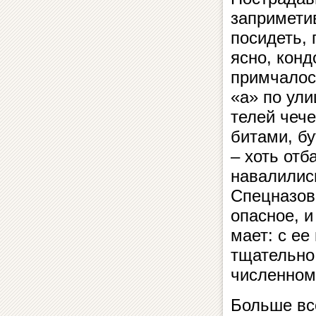
заприметив
посидеть, 
ясно, кон­д
прим­ча­ло
«а» по ули
те­лей чече
битами, бу
– хоть отб
навалились 
Спецназовц
опасное, и
ма­ет: с е
тща­тель­н
численном
Больше вс