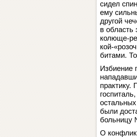
сидел спин
ему сильны
другой чеч
в об­ласть 
колюще-реж
кой-«розо
битами. То
Избиение 
нападавши
практику. 
госпиталь,
остальных 
были до­с­
больницу 
О конфликт