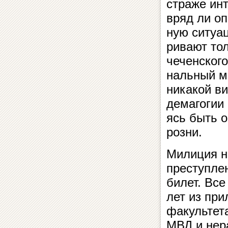
страже ин­
вряд ли оп­
ную си­ту­а
ри­ва­ют т
чеченского
наль­ный м
никакой ви
демагогии 
ясь быть об
розни.
Милиция н
преступлен
билет. Все
лет из при
факультета 
МВД и не­р