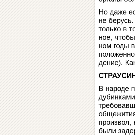
Но даже ес
не берусь.
только в т
ное, что­бы
ном годы в 
по­ло­жен­н
де­ние). Ка
СТРАУСИ
В народе п
дубинками 
требовавших
общежитиях
про­из­вол,
были за­де