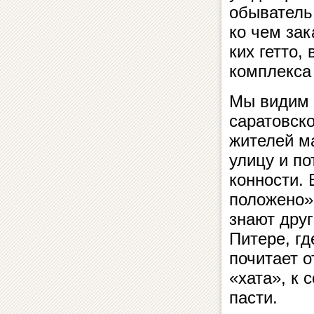
обыватель,
ко чем за­
ких гет­то,
ком­п­лек­с
Мы видим п
саратовско
жителей ма
улицу и по
кон­но­с­ти
положено», 
знают друг 
Питере, гд
по­чи­та­ет
«хата», к с
па­с­ти.