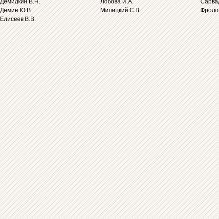
Демидкин В.Н.
Лобова И.А.
Сарва
Демин Ю.В.
Милицкий С.В.
Фролов
Елисеев В.В.