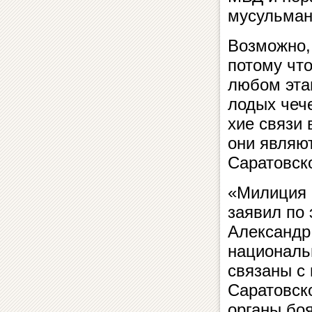
мусульман
Возможно, 
потому что
любом этап
ло­дых че­ч
хие свя­зи в
они являютс
Саратовск
«Милиция бо
заявил по э
Александр 
национально
свя­за­ны с
Са­ра­тов­с­
орга­ны боят