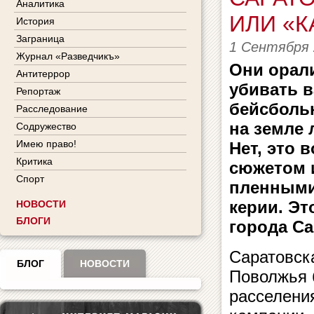
Аналитика
ИЛИ «
История
Заграница
1 Сентября 
Журнал «Разведчикъ»
Они орали
Антитеррор
убивать в
Репортаж
бейсболь
Расследование
на земле 
Содружество
Имею право!
Нет, это 
Критика
сюжетом 
Спорт
пленными 
ке­рии. Э
НОВОСТИ
БЛОГИ
города Са­
Саратовск
БЛОГ
НОВОСТИ
Поволжья 
расселени