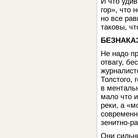
И что удив
гор», что 
но все рав
таковы, чт
БЕЗНАКА
Не надо пр
отвагу, бе
журналист
Толстого, 
в мен­таль
мало что и
ре­ки, а «
современн
зенитно-ра
Они сильны