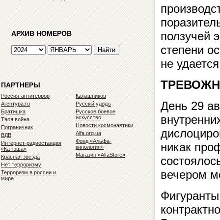
производс
поразительн
АРХИВ НОМЕРОВ
ползучей э
степени ос
не уда­ет­ся
ТРЕВОЖН
ПАРТНЕРЫ
Россия-антитеррор
Калашников
День 29 ав
Агентура.ru
Русскiй удодъ
Братишка
Русское боевое
внутренних
искусство
Твоя война
Новости космонавтики
Пограничник
дислоциров
Alfa.org.ua
ВДВ
Фонд «Альфа-
Интернет-радиостанция
никак проф
кинология»
«Катюша»
Магазин «AlfaStore»
Красная звезда
состоялось
Нет терроризму
ве­че­ром 
Терроризм в россии и
мире
Фигуранты 
контрактно