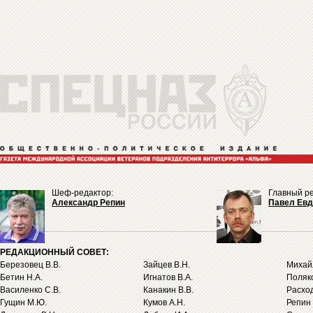
Шеф-редактор:
Главный ре
Александр Репин
Павел Ев
РЕДАКЦИОННЫЙ СОВЕТ:
Березовец В.В.
Зайцев В.Н.
Михайл
Бетин Н.А.
Игнатов В.А.
Поляко
Василенко С.В.
Канакин В.В.
Расход
Гущин М.Ю.
Кумов А.Н.
Репин 