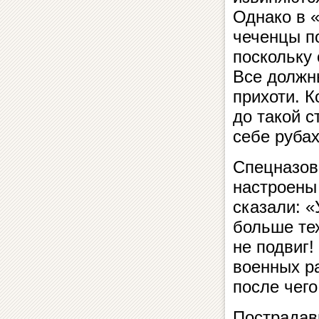
Однако в «
чеченцы п
поскольку 
Все должны
прихоти. Ко
до такой с
себе руба
Спецназов
настроены 
сказали: «
больше тех
не подвиг!
военных ра
после чег
Пострадавш