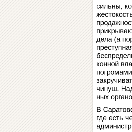
сильны, ко
жестокость
продажност
прикрывают
дела (а по
пре­ступ­н
бес­пре­дел
кон­ной вл
погромами 
зак­ру­чи­
чинуш. Надо
ных ор­га­н
В Саратове,
где есть ч
администра