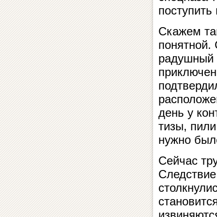
поступить
Скажем так
понятной. 
радушный 
приключени
подтвердил
расположе
день у кон­
ти­зы, пил
нужно было
Сейчас тру
Следствие
столкнулис
становится
извиняются