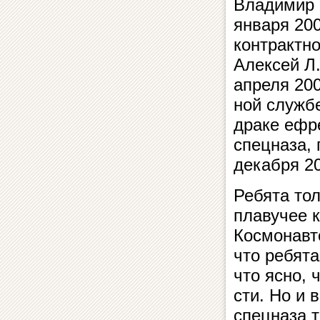
Владимир К
января 200
контрактно
Алексей Л.
апреля 200
ной службе
драке ефре
спецназа, 
декабря 20
Ребята тол
плавучее 
Космонавто
что ребята
что ясно, ч
с­ти. Но и
спец­на­за