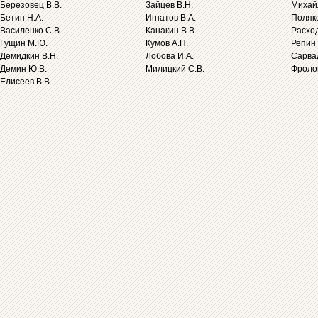
Березовец В.В.
Зайцев В.Н.
Михайл
Бетин Н.А.
Игнатов В.А.
Поляко
Василенко С.В.
Канакин В.В.
Расход
Гущин М.Ю.
Кумов А.Н.
Репин 
Демидкин В.Н.
Лобова И.А.
Сарва
Демин Ю.В.
Милицкий С.В.
Фролов
Елисеев В.В.