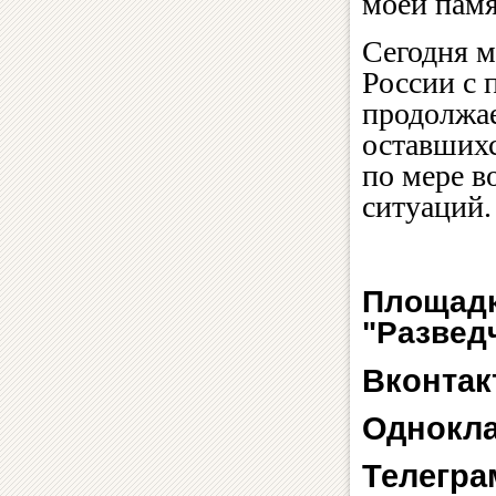
моей памя
Сегодня м
России с 
продолжае
оставшихс
по мере в
ситуаций
Площадк
"Развед
Вконтак
Однокл
Телегра