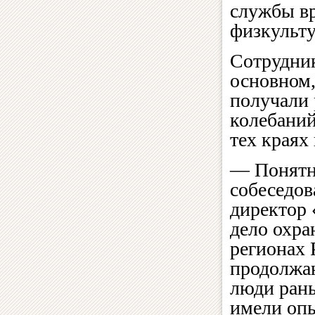
службы вр
физкульт
Сотрудник
основном,
получали 
колебаний
тех краях
— Понятно
собеседов
директор
дело охра
регионах 
продолжа
люди рань
имели опы