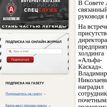
В Совете 
связанный
руководя
На встреч
присутств
директора
ПОДПИСКА НА ОНЛАЙН-ЖУРНАЛ
предприя
холдинга
«Альфа-
Каскад».
Владимир
Николаев
ПОДПИСКА НА ГАЗЕТУ
наградил
сотрудни
Подпишитесь на газету
→
почетным
грамотами
Карта мест продаж газеты
→