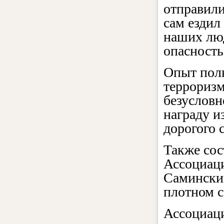
отправили
сам ездил
наших люд
опасность
Опыт полк
терроризм
безусловн
награду и
дорогого с
Также сос
Ассоциаци
Саминским
плотном с
Ассоциаци