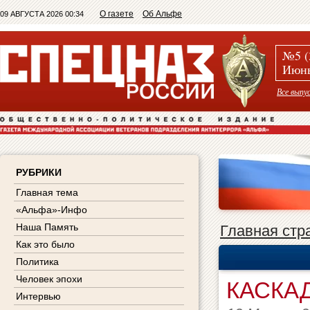
О газете
Об Альфе
09 АВГУСТА 2026 00:34
№5 (
Июнь
Все выпу
РУБРИКИ
Главная тема
«Альфа»-Инфо
Наша Память
Главная стр
Как это было
Политика
Человек эпохи
КАСКА
Интервью