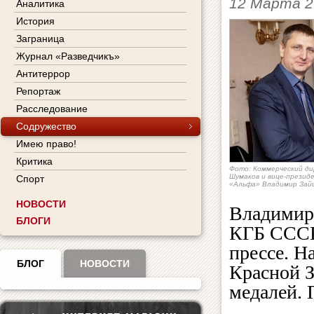
12 Марта 2
Аналитика
История
Заграница
Журнал «Разведчикъ»
Антитеррор
Репортаж
Расследование
Содружество
Имею право!
Критика
Фото: Коммерческий ди
Шумаков и вице-презид
Спорт
«Альфа» Владимир Зай
НОВОСТИ
Владимир
БЛОГИ
КГБ СССР.
прессе. Н
БЛОГ
НОВОСТИ
Красной З
медалей. 