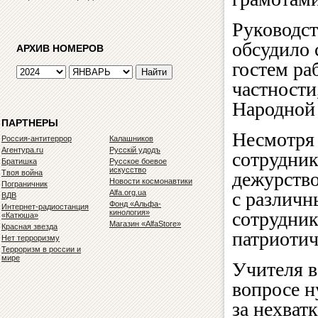
Руководс
обсудило 
АРХИВ НОМЕРОВ
гостем ра
частности
Народной
ПАРТНЕРЫ
Несмотря 
Россия-антитеррор
Калашников
Агентура.ru
Русскiй удодъ
сотрудник
Братишка
Русское боевое
искусство
Твоя война
дежурство
Новости космонавтики
Пограничник
Alfa.org.ua
с различ
ВДВ
Фонд «Альфа-
Интернет-радиостанция
кинология»
сотрудник
«Катюша»
Магазин «AlfaStore»
Красная звезда
патриотич
Нет терроризму
Терроризм в россии и
мире
Учителя в
вопросе н
за нехват