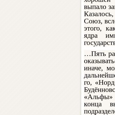
выпало за
Казалось
Союз, всл
этого, к
ядра им
государст
…Пять ра
оказывать
иначе, м
дальнейше
го, «Нор
Будённовс
«Альфы» 
конца в
подразде