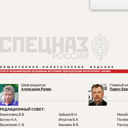
Шеф-редактор:
Главный ре
Александр Репин
Павел Ев
РЕДАКЦИОННЫЙ СОВЕТ:
Березовец В.В.
Зайцев В.Н.
Михайл
Бетин Н.А.
Игнатов В.А.
Поляко
Василенко С.В.
Канакин В.В.
Расход