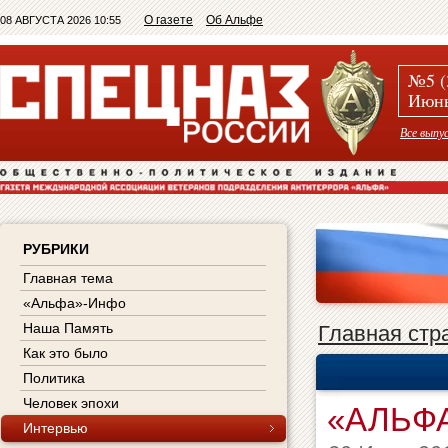
О газете
Об Альфе
08 АВГУСТА 2026 10:55
№5 (
Июнь
Все выпу
РУБРИКИ
Главная тема
«Альфа»-Инфо
Наша Память
Главная стр
Как это было
Политика
Человек эпохи
«АЛЬФА
Интервью