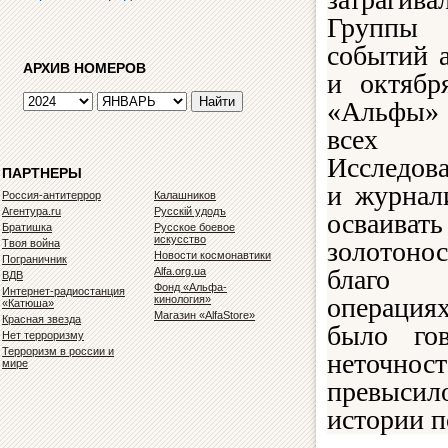
Группы
событий а
АРХИВ НОМЕРОВ
и октябр
«Альфы»
всех 
Исследова
ПАРТНЕРЫ
и журнал
Россия-антитеррор
Калашников
Агентура.ru
Русскiй удодъ
осваив
Братишка
Русское боевое
искусство
золотон
Твоя война
Новости космонавтики
Пограничник
благо
Alfa.org.ua
ВДВ
Фонд «Альфа-
Интернет-радиостанция
операция
кинология»
«Катюша»
Магазин «AlfaStore»
Красная звезда
было гов
Нет терроризму
Терроризм в россии и
неточност
мире
превысил
истории п