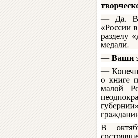
творческо
— Да. В 
«России 
разделу «
медали.
—
Ваши з
— Конечн
о книге 
малой Р
неоднокр
губернии
гражданин
В октяб
состоявше