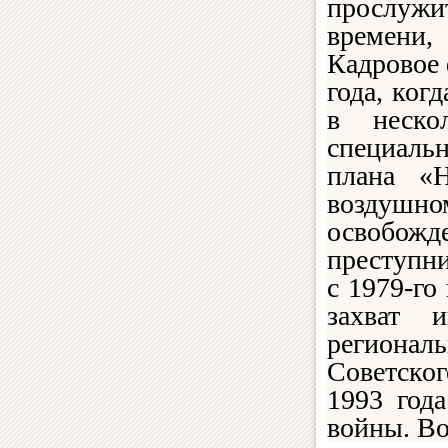
прослужи
времени,
Кадровое 
года, ког
в неско
специаль
плана «Н
воздушно
освобожд
преступни
с 1979-го
захват 
региона
Советског
1993 года
войны. Во