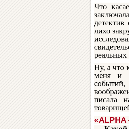
Что каса
заключала
детектив 
лихо закр
исследов
свидетел
реальных 
Ну, а что 
меня и 
событий
воображе
писала 
товарище
«ALPHA
—
Какой