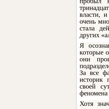
пробыл 
тринадца
власти, 
очень мно
стала де
других «а
Я осозна
которые о
они про
подразде
За все ф
историк 
своей су
феномена
Хотя зна