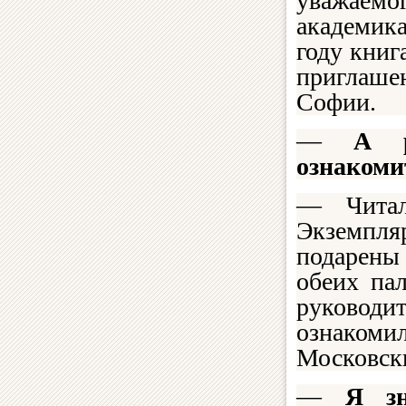
уважаемо
академик
году книг
приглаше
Софии.
—
А р
ознакоми
— Читал
Экземпл
подарены
обеих па
руководи
ознаком
Московски
—
Я з