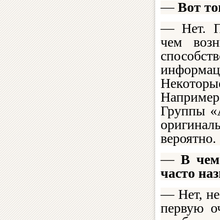
—
Вот то
— Нет. П
чем воз
способст
информа
Некоторы
Например
Группы «
оригинал
вероятно.
—
В чем
часто на
— Нет, не
первую о