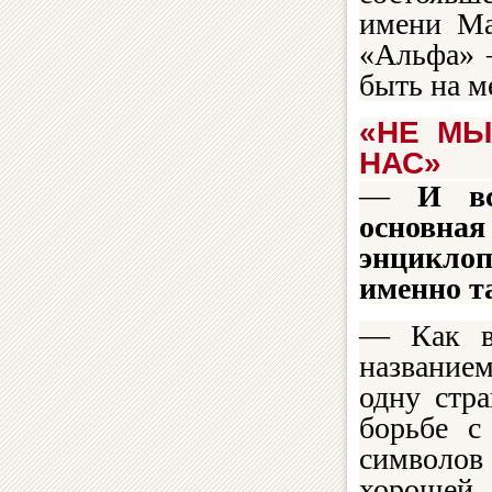
имени Ма
«Альфа» 
быть на м
«НЕ МЫ
НАС
»
—
И вс
основная
энцикло
именно т
— Как в
название
одну стра
борьбе с
символов
хорошей 