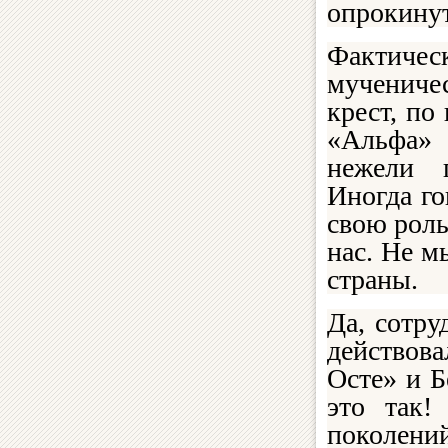
опрокинут
Фактичес
мучениче
крест, по
«Альфа» 
нежели п
Иногда го
свою роль
нас. Не м
страны.
Да, сотр
действова
Осте» и 
это так!
поколений