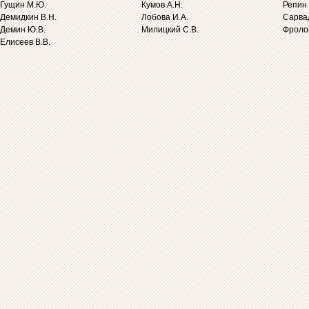
Гущин М.Ю.
Кумов А.Н.
Репин 
Демидкин В.Н.
Лобова И.А.
Сарва
Демин Ю.В.
Милицкий С.В.
Фролов
Елисеев В.В.