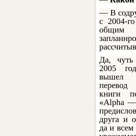
— В содру
с 2004-г
общим 
заплани
рассчитыв
Да, чуть
2005 го
вышел 
перевод 
книги п
«Alpha —
предисл
друга и 
да и все