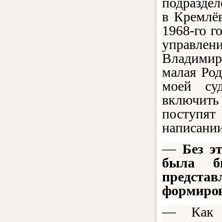
подраздел
в Кремлё
1968-го г
управл
Владимир
малая Род
моей су
включить
поступя
написании
—
Без э
была б
представ
формиров
— Как я