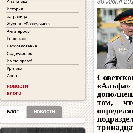
30 Июня 20
Аналитика
История
Заграница
Журнал «Разведчикъ»
Антитеррор
Репортаж
Расследование
Содружество
Имею право!
Критика
Советско
Спорт
«Альфа
НОВОСТИ
дополнен
БЛОГИ
том, чт
опреде
БЛОГ
НОВОСТИ
подразд
тринадца