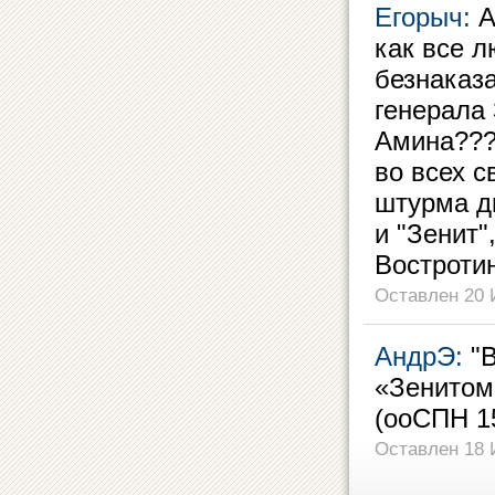
Егорыч:
А
как все л
безнаказа
генерала
Амина????
во всех 
штурма д
и "Зенит"
Востроти
Оставлен 20 
АндрЭ:
"В
«Зенитом»
(ооСПН 15
Оставлен 18 