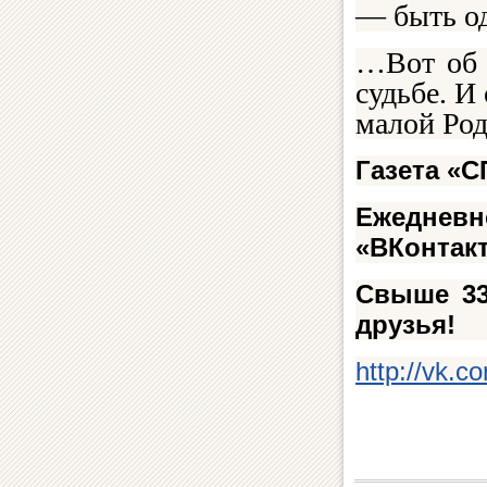
— быть од
…Вот об 
судьбе. И
малой Род
Газета «
Ежедневн
«ВКонтакт
Свыше 33
друзья!
http://vk.