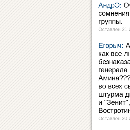
АндрЭ:
Оч
сомнения
группы.
Оставлен 21 
Егорыч:
А
как все л
безнаказа
генерала
Амина????
во всех 
штурма д
и "Зенит"
Востроти
Оставлен 20 