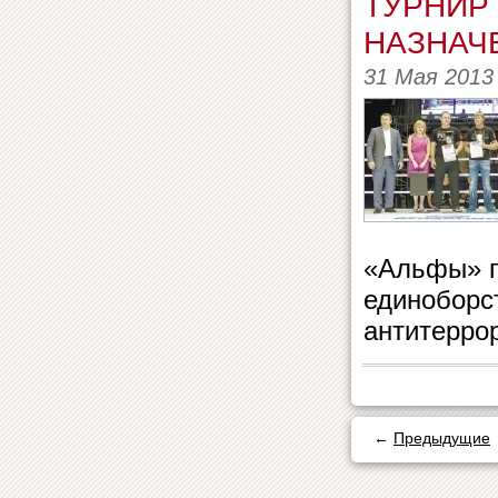
ТУРНИР
НАЗНАЧ
31 Мая 2013
«Альфы» п
единоборс
антитеррор
←
Предыдущие