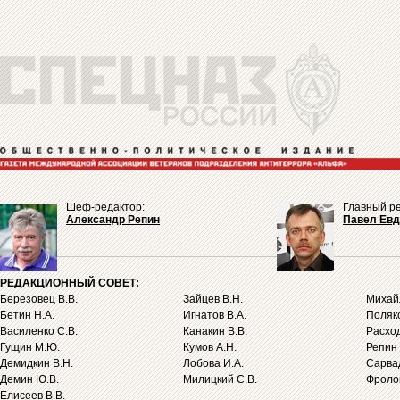
Шеф-редактор:
Главный ре
Александр Репин
Павел Ев
РЕДАКЦИОННЫЙ СОВЕТ:
Березовец В.В.
Зайцев В.Н.
Михайл
Бетин Н.А.
Игнатов В.А.
Поляко
Василенко С.В.
Канакин В.В.
Расход
Гущин М.Ю.
Кумов А.Н.
Репин 
Демидкин В.Н.
Лобова И.А.
Сарва
Демин Ю.В.
Милицкий С.В.
Фролов
Елисеев В.В.