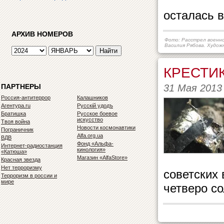
осталась в
АРХИВ НОМЕРОВ
Фото: Расстрел военно
Василия Рябова. Худож
КРЕСТИК
31 Мая 2013
ПАРТНЕРЫ
Россия-антитеррор
Калашников
Агентура.ru
Русскiй удодъ
Братишка
Русское боевое
искусство
Твоя война
Новости космонавтики
Пограничник
Alfa.org.ua
ВДВ
Фонд «Альфа-
Интернет-радиостанция
кинология»
«Катюша»
Магазин «AlfaStore»
Красная звезда
Нет терроризму
советских 
Терроризм в россии и
мире
четверо с