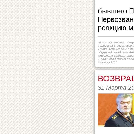
бывшего П
Первозван
реакцию м
Фото: Культовый «поц
Горбачёва и главы Вос
Эриха Хонеккера 7 окт
Через одиннадцать дн
сместили с поста през
Берлинская стена пала
кончину ГДР
ВОЗВРА
31 Марта 2