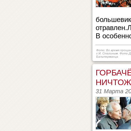
большевик
отравлен.
В особенно
Фото: Во время проща
с И. Сталиным. Фото 
Бальтерманца
ГОРБАЧ
НИЧТОЖ
31 Марта 2