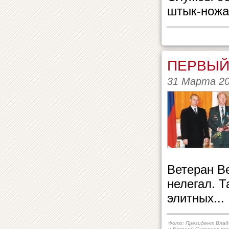
штык-ножа.
ПЕРВЫЙ
31 Марта 2
Ветеран В
нелегал. Т
элитных...
Фото: Президент Влад
и Евгений Савинцев пос