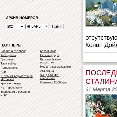
АРХИВ НОМЕРОВ
отсутствую
Конан Дойл
ПАРТНЕРЫ
Россия-антитеррор
Калашников
Агентура.ru
Русскiй удодъ
Братишка
Русское боевое
искусство
Твоя война
Новости космонавтики
Пограничник
ПОСЛЕД
Alfa.org.ua
ВДВ
Фонд «Альфа-
Интернет-радиостанция
кинология»
СТАЛИН
«Катюша»
Магазин «AlfaStore»
Красная звезда
Нет терроризму
31 Марта 2
Терроризм в россии и
мире