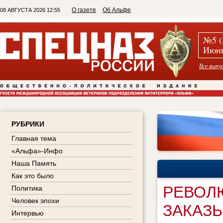
О газете
Об Альфе
08 АВГУСТА 2026 12:55
№5 (
Июнь
Все выпу
РУБРИКИ
Главная тема
«Альфа»-Инфо
Наша Память
Как это было
РЕВО
Политика
Человек эпохи
ЗАКАЗ
Интервью