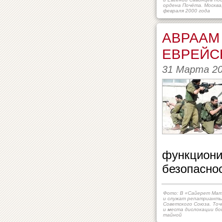
ордена Почёта. Москва,
февраля 2000 года
АВРААМ
ЕВРЕЙС
31 Марта 2
функциони
безопасно
Фото: В «Сайерет Мат
и служат репатрианты
Советского Союза. Точ
и места дислокации бо
тайной