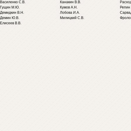
Василенко С.В.
Канакин В.В.
Расход
Гущин М.Ю.
Кумов А.Н.
Репин 
Демидкин В.Н.
Лобова И.А.
Сарва
Демин Ю.В.
Милицкий С.В.
Фролов
Елисеев В.В.