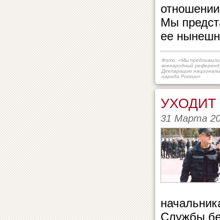
отношении 
Мы предст
ее нынешни
Фото: «Мы предложили
всенародный референд
Декларацию националь
народа России»
УХОДИТ 
31 Марта 2
начальник
Службы бе