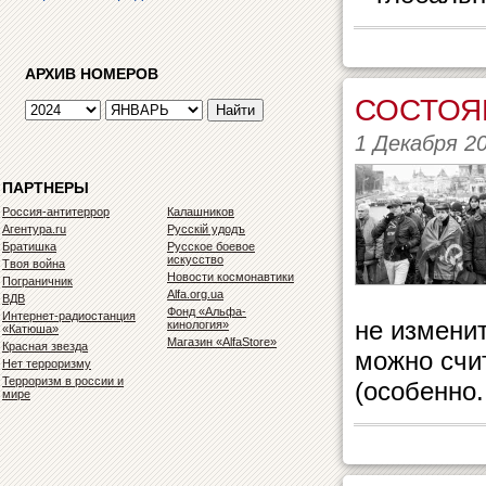
АРХИВ НОМЕРОВ
СОСТОЯ
1 Декабря 2
ПАРТНЕРЫ
Россия-антитеррор
Калашников
Агентура.ru
Русскiй удодъ
Братишка
Русское боевое
искусство
Твоя война
Новости космонавтики
Пограничник
Alfa.org.ua
ВДВ
Фонд «Альфа-
Интернет-радиостанция
не изменит
кинология»
«Катюша»
Магазин «AlfaStore»
Красная звезда
можно счи
Нет терроризму
Терроризм в россии и
(особенно.
мире