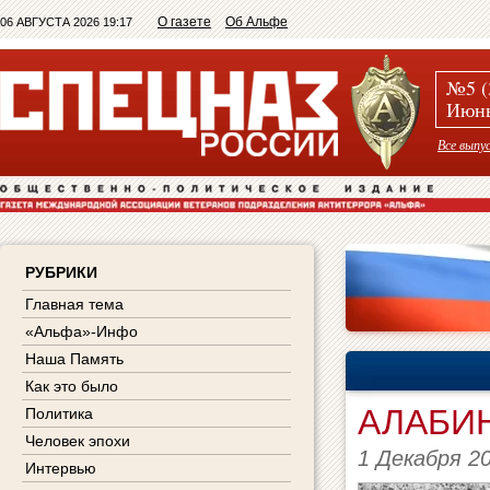
О газете
Об Альфе
06 АВГУСТА 2026 19:17
№5 (
Июнь
Все выпу
РУБРИКИ
Главная тема
«Альфа»-Инфо
Наша Память
Как это было
АЛАБИ
Политика
Человек эпохи
1 Декабря 2
Интервью