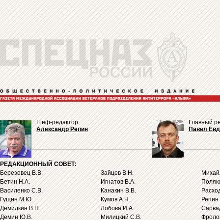
Шеф-редактор:
Главный ре
Александр Репин
Павел Ев
РЕДАКЦИОННЫЙ СОВЕТ:
Березовец В.В.
Зайцев В.Н.
Михайл
Бетин Н.А.
Игнатов В.А.
Поляко
Василенко С.В.
Канакин В.В.
Расход
Гущин М.Ю.
Кумов А.Н.
Репин 
Демидкин В.Н.
Лобова И.А.
Сарва
Демин Ю.В.
Милицкий С.В.
Фролов