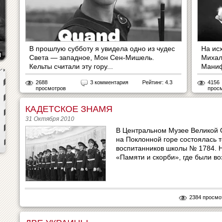
В прошлую субботу я увидела одно из чудес
На ис
Света — западное, Мон Сен-Мишель.
Михал
Кельты считали эту гору...
Маниф
2688
3 комментария
Рейтинг: 4.3
4156
просмотров
прос
КАДЕТСКОЕ ЗНАМЯ
31 Октября 2010
В Центральном Музее Великой 
на Поклонной горе состоялась 
воспитанников школы № 1784. 
«Памяти и скорби», где были в
2384 просмо