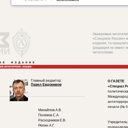
Уважаемые читатели! 
«Спецназе России» 
издания, то пришлите
(редакция не имеет в
читателями).
Главный редактор:
О ГАЗЕТЕ
Павел Евдокимов
«Спецназ Р
политическа
Международ
антитеррор
печати (№ 0
Михайлов А.В.
Поляков С.А.
.
Расходчиков Е.В.
Учредитель
Репин А.Г.
подразделе