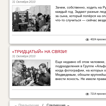
31 Октября 2010
Зачем, собственно, ходить на Р
каждый год. Задают разные люд
за сына, который попёрся на о
что-то случиться — сейчас везд
4024 просмо
«ТРИДЦАТЫЙ» НА СВЯЗИ!
31 Октября 2010
Еще недавно об этом человеке,
подразделения в Группе «Альфа
когда фотографии, на которых 
Медведевым, обошли крупнейши
внести ясность. Не имели права.
7214 просмо
← Предыдущие
/
Следующие
→