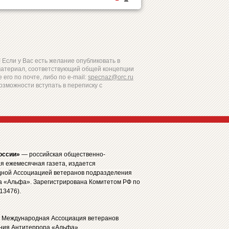
Если у Вас есть желание опубликовать в
материал, соответствующий общей концепции
 его по почте, либо по e-mail:
specnaz@orc.ru
озможности вступать в переписку с
оссии»
— российская общественно-
я ежемесячная газета, издается
ной Ассоциацией ветеранов подразделения
а «Альфа». Зарегистрирована Комитетом РФ по
13476).
: Международная Ассоциация ветеранов
ния Антитеррора «Альфа»