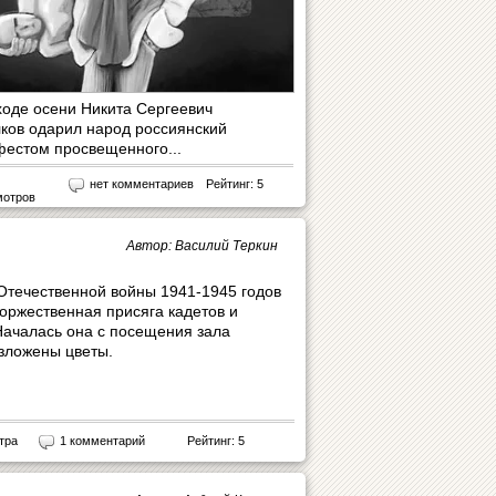
ходе осени Никита Сергеевич
ков одарил народ россиянский
естом просвещенного...
нет комментариев
Рейтинг: 5
мотров
Автор: Василий Теркин
Отечественной войны 1941‑1945 годов
торжественная присяга кадетов и
Началась она с посещения зала
озложены цветы.
тра
1 комментарий
Рейтинг: 5