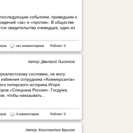
ем последующим событиям, приведшим к
уждений «за» и «против». В обществе
ятся свидетельства очевидцев, один из
тров
нет комментариев
Рейтинг: 0
Автор: Дмитрий Лысенков
рналистскому сословию, не могу
й избиения сотрудника «Коммерсанта»
ого питерского историка Игоря
торов «Спецназа России». Госдума
ом, чтобы наказывать...
тров
4 комментария
Рейтинг: 0
Автор: Константин Крылов