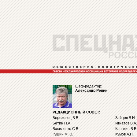
Шеф-редактор:
Александр Репин
РЕДАКЦИОННЫЙ СОВЕТ:
Березовец В.В.
Зайцев В.Н.
Бетин Н.А.
Игнатов В.А.
Василенко С.В.
Канакин В.В
Гущин М.Ю.
Кумов А.Н.