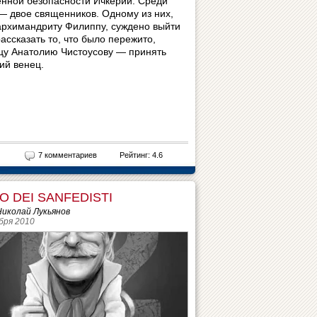
енной безопасности Ичкерии. Среди
— двое священников. Одному из них,
рхимандриту Филиппу, суждено выйти
ассказать то, что было пережито,
тцу Анатолию Чистоусову — принять
ий венец.
7 комментариев
Рейтинг: 4.6
O DEI SANFEDISTI
Николай Лукьянов
бря 2010