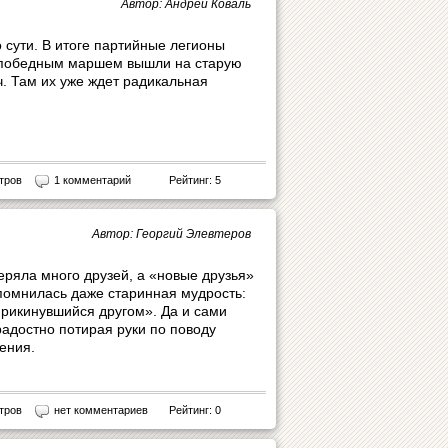
Автор: Андрей Коваль
 сути. В итоге партийные легионы
 победным маршем вышли на старую
ч. Там их уже ждет радикальная
тров
1 комментарий
Рейтинг: 5
Автор: Георгий Элевтеров
еряла много друзей, а «новые друзья»
помнилась даже старинная мудрость:
 прикинувшийся другом». Да и сами
радостно потирая руки по поводу
ения.
тров
нет комментариев
Рейтинг: 0