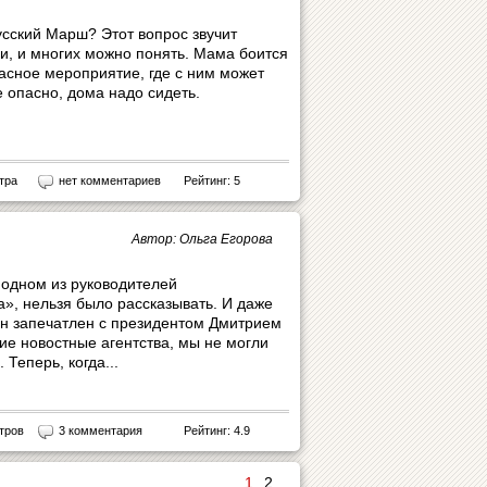
усский Марш? Этот вопрос звучит
и, и многих можно понять. Мама боится
пасное мероприятие, где с ним может
е опасно, дома надо сидеть.
тра
нет комментариев
Рейтинг: 5
Автор: Ольга Егорова
 одном из руководителей
», нельзя было рассказывать. И даже
он запечатлен с президентом Дмитрием
е новостные агентства, мы не могли
 Теперь, когда...
тров
3 комментария
Рейтинг: 4.9
1
2