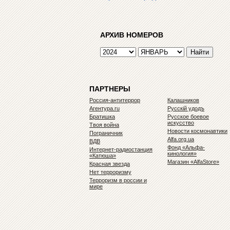
АРХИВ НОМЕРОВ
ПАРТНЕРЫ
Россия-антитеррор
Калашников
Агентура.ru
Русскiй удодъ
Братишка
Русское боевое
искусство
Твоя война
Новости космонавтики
Пограничник
Alfa.org.ua
ВДВ
Фонд «Альфа-
Интернет-радиостанция
кинология»
«Катюша»
Магазин «AlfaStore»
Красная звезда
Нет терроризму
Терроризм в россии и
мире