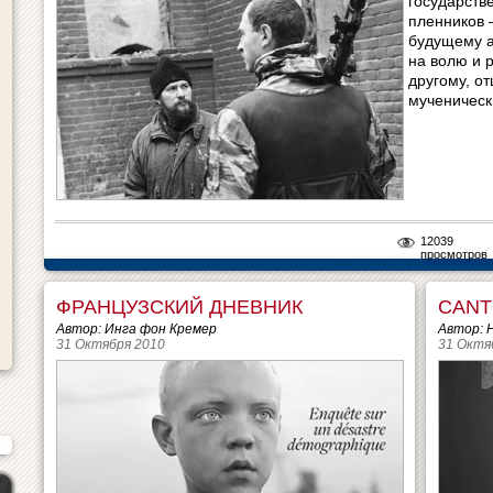
государств
пленников 
будущему а
на волю и р
другому, о
мученическ
12039
просмотров
ФРАНЦУЗСКИЙ ДНЕВНИК
CANT
Автор: Инга фон Кремер
Автор: 
31 Октября 2010
31 Октя