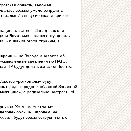
тровская область, ведомая
далось весьма умело разрулить
остался Иван Куличенко) и Кривого
 националистов — Запад. Как они
дили Януковича в вышиванку, дарили
лишил звания героя Украины, а
Украины» на Западе и заявляя об
двусмысленные заявления по НАТО,
лом ПР будут делать жителей Востока
 Советов «регионалы» будут
шь в ряде городов и областей Западной
тькивщине», а радикально настроенной
рников. Хотя вместе взятые
человек больше. Впрочем, не
их сил, будут вовсю сотрудничать с