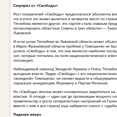
Сюрприз от «Свободы»
Рост показателей «Свободы» предполагался абсолютно все
что в итоге это может вылиться в четвертое место по стран
Тягнибока является другое: его партия стала главным пре
контролировать областные Советы в трех областях — Терн
Львовской.
И если успех Тягнибока во Львовской области может объя
в Ивано-Франковской области проблем у Тимошенко не было
успеха «Свободы» в том, что она является наиболее посл
сил, которые топтались на поле националистического элект
оппозиция).
Наблюдаемый переход Западной Украины к Олегу Тягнибоку
выгодным власти. Лидер «Свободы» с его националистичес
«всеядной» Тимошенко, не сможет вырасти в общеукраинско
серьезную конкуренцию Януковичу и Партии Регионов.
Но «Свобода» вполне может основательно закрепиться на 
властью. А отсюда — один шаг до организации мощного с
правительству и роста сепаратистских настроений на Галич
вместе с ним и вся страна) еще наберется хлопот с «удоб
Падение вверх