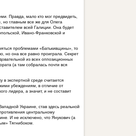
ми. Правда, мало кто мог предвидеть,
е, но главным все же для Олега
дставителем всей Галиции. Она будет
опольской, Ивано-Франковской и
сняться проблемами «Батькивщины», то
, но она все равно проиграла. Секрет
едовательной из всех оппозиционных
ората (а там собралась почти вся
 в экспертной среде считается
кими убеждениям, в отличие от
го лидера, а значит, и не составит
Западной Украине, став здесь реальной
опротивления центральному
ине. И не исключено, что Янукович (а
ным» Тягнибоком.