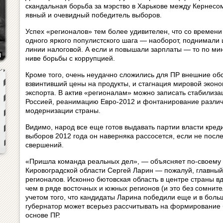
скандальная борьба за мэрство в Харькове между Кернесо
явный и очевидный победитель выборов.
Успех «регионалов» тем более удивителен, что со времени
одного яркого популистского шага — наоборот, поднимали ц
линии налоговой. А если и повышали зарплаты — то по ми
ниве борьбы с коррупцией.
Кроме того, очень неудачно сложились для ПР внешние обс
взвинтивший цены на продукты, и стагнация мировой экон
экспорта. В актив «регионалам» можно записать стабилиза
Россией, реанимацию Евро-2012 и фонтанирование разли
модернизации страны.
Видимо, народ все еще готов выдавать партии власти кред
выборов 2012 года он наверняка рассосется, если не после
свершений.
«Пришла команда реальных дел», — объясняет по‑своему 
Кировоградской области Сергей Ларин — пожалуй, главный 
регионалов. Исконно бютовская область в центре страны в
чем в ряде восточных и южных регионов (и это без сомните
учетом того, что кандидаты Ларина победили еще и в боль
губернатор может всерьез рассчитывать на формирование 
основе ПР.