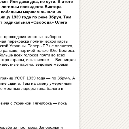
ан. Или даже два, по сути. В итоге
 легионы президента Виктора
 победным маршем вышли на
ницу 1939 года по реке Збруч. Там
ет радикальная «Свобода» Олега
ог прошедших местных выборов —
ная перекраска политической карты
ской Украины. Теперь ПР не является,
ло раньше, партией только Юго-Востока.
больше всех голосов почти во всех
ентра страны, исключение — Винницкая
оизвестные партии, ведомые мэрами
 границ УССР 1939 года — по Збручу. А
ские сдвиги. Там на смену умеренным
о местные лидеры типа Балоги в
ковича с Украиной Тягнибока — пока
борьбе за пост мэра Запорожья и