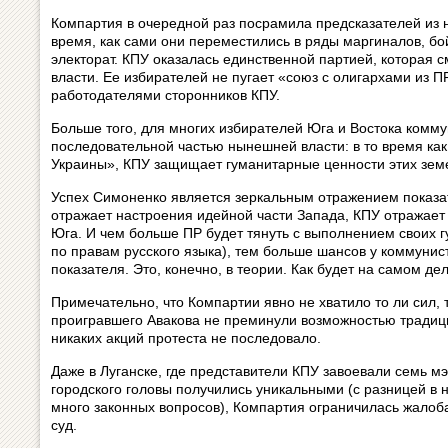
Компартия в очередной раз посрамила предсказателей из н
время, как сами они переместились в ряды маргиналов, б
электорат. КПУ оказалась единственной партией, которая 
власти. Ее избирателей не пугает «союз с олигархами из 
работодателями сторонников КПУ.
Больше того, для многих избирателей Юга и Востока комм
последовательной частью нынешней власти: в то время как
Украины», КПУ защищает гуманитарные ценности этих зем
Успех Симоненко является зеркальным отражением показат
отражает настроения идейной части Запада, КПУ отражает
Юга. И чем больше ПР будет тянуть с выполнением своих 
по правам русского языка), тем больше шансов у коммунис
показателя. Это, конечно, в теории. Как будет на самом д
Примечательно, что Компартии явно не хватило то ли сил, 
проигравшего Авакова не преминули возможностью традиц
никаких акций протеста не последовало.
Даже в Луганске, где представители КПУ завоевали семь мэ
городского головы получились уникальными (с разницей в н
много законных вопросов), Компартия ограничилась жалоба
суд.