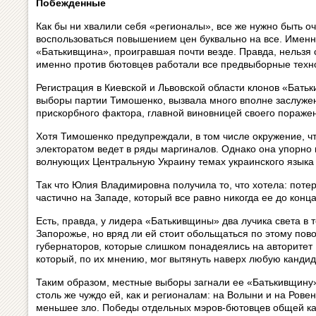
Побежденные
Как бы ни хвалили себя «регионалы», все же нужно быть о
воспользоваться повышением цен буквально на все. Именн
«Батькивщина», проигравшая почти везде. Правда, нельзя с
именно против бютовцев работали все предвыборные техно
Регистрация в Киевской и Львовской области клонов «Бать
выборы партии Тимошенко, вызвала много вполне заслужен
прискорбного фактора, главной виновницей своего пораже
Хотя Тимошенко предупреждали, в том числе окружение, ч
электоратом ведет в ряды маргиналов. Однако она упорно
волнующих Центральную Украину темах украинского языка
Так что Юлия Владимировна получила то, что хотела: поте
частично на Западе, который все равно никогда ее до конца
Есть, правда, у лидера «Батькивщины» два лучика света в
Запорожье, но вряд ли ей стоит обольщаться по этому повод
губернаторов, которые слишком понадеялись на авторитет 
который, по их мнению, мог вытянуть наверх любую кандид
Таким образом, местные выборы загнали ее «Батькивщину» 
столь же чуждо ей, как и регионалам: на Волыни и на Рове
меньшее зло. Победы отдельных мэров‑бютовцев общей ка