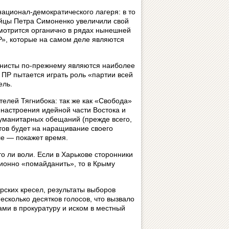
ационал‑демократического лагеря: в то
ойцы Петра Симоненко увеличили свой
смотрится органично в рядах нынешней
ПР», которые на самом деле являются
унисты по‑прежнему являются наиболее
 ПР пытается играть роль «партии всей
ель.
елей Тягнибока: так же как «Свобода»
 настроения идейной части Востока и
гуманитарных обещаний (прежде всего,
тов будет на наращивание своего
еле — покажет время.
то ли воли. Если в Харькове сторонники
ионно «помайданить», то в Крыму
рских кресел, результаты выборов
есколько десятков голосов, что вызвало
ми в прокуратуру и иском в местный