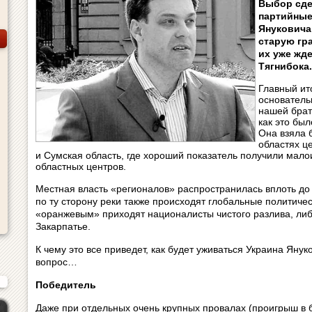
Выбор сдел
партийные
Януковича
старую гра
их уже жд
Тягнибока.
Главный ит
основатель
нашей брат
как это бы
Она взяла 
областях ц
и Сумская область, где хороший показатель получили мал
областных центров.
Местная власть «регионалов» распространилась вплоть до
по ту сторону реки также происходят глобальные политиче
«оранжевым» приходят националисты чистого разлива, либ
Закарпатье.
К чему это все приведет, как будет уживаться Украина Яну
вопрос…
Победитель
Даже при отдельных очень крупных провалах (проигрыш в 