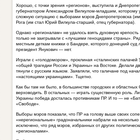
Хорошо, с точки зрения «регионов», выступила и Днепропе
губернатором Александром Вилкулом-младшим, которому у
сложную ситуацию с выборами мэров Днепропетровска (им 
Рога (им стал Юрий Вилкула‑старший, отец губернатора).
Однако «регионалам» не удалось взять духовную крепость
только не заигрывали с «лучшими геноцидами страны». Ря
местным деткам книжки о Бандере, которого донецкий суд 
президент Янукович — нет.
Играли с «голодомором», проклиная «сталинских палачей 
«общей трагедии России и Украины» на Востоке. Делали 
тянули с русским языком. Заявляли, что галичане под нача
«настоящими украинцами». Тщетно.
Как бы там ни было, в большинстве городских и областных
верховодить. В остальных — играть существенную роль. Ли
Украины победа досталась противникам ПР. И то — не «Ба
«Свободе».
Выборы мэров показали, что ПР на голову выше своих сопе
«нерегиональные» градоначальники набрали на несколько 
исключено, что ряд мэров, избранных от других политическ
«регионалами».