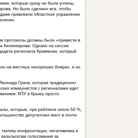
ями, которые сразу не были учтены,
арова. Но было сделано все, чтобы
го даже привлекли областное управление
оненко.
ем протоколы должны были «привести в
та Килинкарова. Однако на сессии
идата-регионала Кравченко, который
ьно на местных нехороших боярах, и он
Леонида Грача, которая традиционно
мских коммунистов с регионалами идет
лжением: КПУ в Крыму просто
налы, которые, при рейтинге около 50 %,
ольшинство депутатских мест и почти
тактику конфронтации, негативизма и
м результатам голосования за