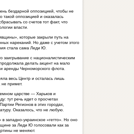
чень бездарной оппозицией, чтобы не
о такой оппозицией и оказалась
брасывать со счетов тот факт, что
логии власти.
кивщины», которые закрыли путь на
ных нареканий. Но даже с учетом этого
ния стала сама Леди Ю.
то заигрывание с националистическим
 продолжала делать акцент на мало
 и аренды Черноморского флота.
ряла весь Центр и осталась лишь
 не примет.
 темном царстве — Харьков и
у: тут речь идет о просчетах
Партии Регионов в этих городах,
атуру. Оказалось, что не любую.
в западно-украинское «гетто». Но оно
нщине за Леди Ю голосовали как за
ртины не меняют.