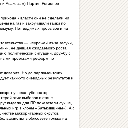
м и Аваковым) Партия Регионов —
 прихода к власти они не сделали ни
ены на газ и закручивали гайки по
нимуму. Нет видимых прорывов и на
тоятельства — неурожай из‑за засухи,
омики, не давшая ожидаемого роста
цию политической ситуации, дружбу с
чными проектами реформ по
ит доверия. Но до парламентских
дует каких‑то очевидных результатов и
секрет успеха губернатор
герой этих выборов в стане
друг выдала для ПР показатели лучше,
льных игр в клоны «Батькивщины»). А с
шинстве мажоритарных округов,
большинства в облсовете только на