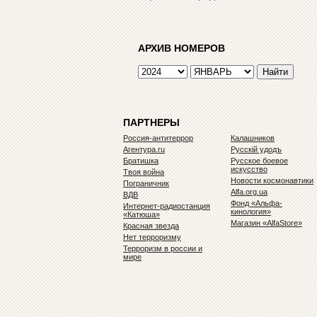
АРХИВ НОМЕРОВ
ПАРТНЕРЫ
Россия-антитеррор
Калашников
Агентура.ru
Русскiй удодъ
Братишка
Русское боевое
искусство
Твоя война
Новости космонавтики
Пограничник
Alfa.org.ua
ВДВ
Фонд «Альфа-
Интернет-радиостанция
кинология»
«Катюша»
Магазин «AlfaStore»
Красная звезда
Нет терроризму
Терроризм в россии и
мире