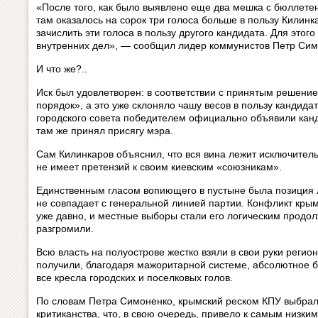
«После того, как было выявлено еще два мешка с бюллетен
там оказалось на сорок три голоса больше в пользу Килинк
зачислить эти голоса в пользу другого кандидата. Для это
внутренних дел», — сообщил лидер коммунистов Петр Сим
И что же?..
Иск был удовлетворен: в соответствии с принятым решени
порядок», а это уже склоняло чашу весов в пользу кандида
городского совета победителем официально объявили канд
там же принял присягу мэра.
Сам Килинкаров объяснил, что вся вина лежит исключител
не имеет претензий к своим киевским «союзникам».
Единственным гласом вопиющего в пустыне была позиция 
не совпадает с генеральной линией партии. Конфликт кры
уже давно, и местные выборы стали его логическим продо
разгромили.
Всю власть на полуострове жестко взяли в свои руки регио
получили, благодаря мажоритарной системе, абсолютное б
все кресла городских и поселковых голов.
По словам Петра Симоненко, крымский реском КПУ выбрал 
критиканства, что, в свою очередь, привело к самым низки