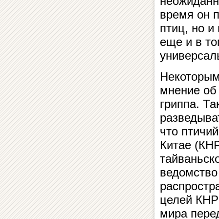
неожиданно
время он п
птиц, но и
еще и в то
универсал
Некоторым
мнение об
гриппа. Та
разведыва
что птичи
Китае (КН
тайваньско
ведомство
распростра
целей КНР 
мира пере