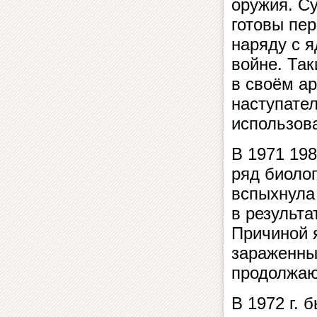
оружия. С
готовы пе
наряду с 
войне. Та
в своём а
наступател
использова
В 1971 198
ряд биолог
вспыхнула
в результа
Причиной 
зараженны
продолжают
В 1972 г. 