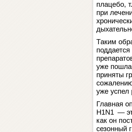
плацебо, т
при лечен
хронически
дыхательн
Таким обр
поддается
препаратов
уже пошла
приняты г
сожалению
уже успел 
Главная оп
Н1N1 — эт
как он пос
сезонный г