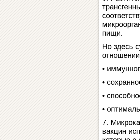
трансгенны
соответст
микроорга
пищи.
Но здесь 
отношении
• иммунно
• сохранно
• способно
• оптимал
7. Микрок
вакцин ис
которые с 