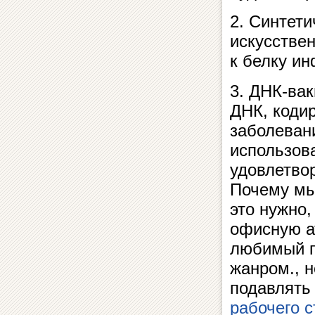
2. Синтет
искусстве
к белку ин
3. ДНК-ва
ДНК, коди
заболеван
использов
удовлетво
Почему мы
это нужно,
офисную а
любимый п
жанром., н
подавлять
рабочего с