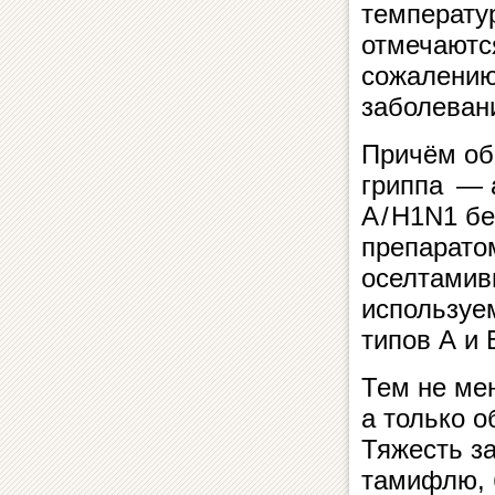
температу
отмечаются
сожалению
заболеван
Причём об
гриппа — 
А / Н1N1 
препарато
оселтамив
используе
типов А и 
Тем не мен
а только о
Тяжесть з
тамифлю, 