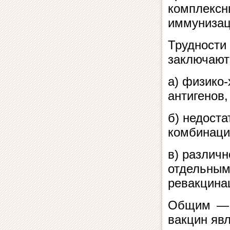
комплексн
иммунизац
Трудности
заключают
а) физико
антигенов,
б) недост
комбинаций
в) различ
отдельным
ревакцина
Общим — и
вакцин явл