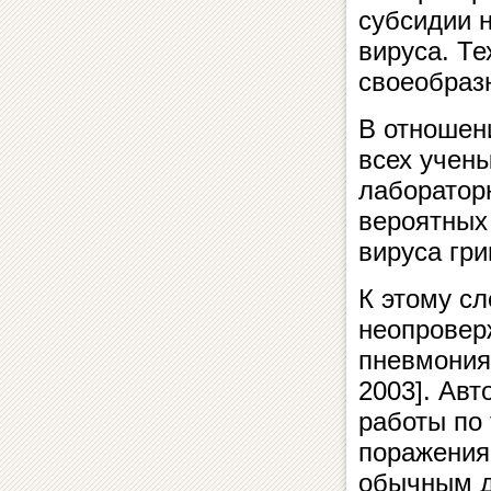
субсидии 
вируса. Те
своеобраз
В отношени
всех учены
лаборатор
вероятных
вируса гри
К этому сл
неопровер
пневмония
2003]. Авт
работы по
поражения
обычным д