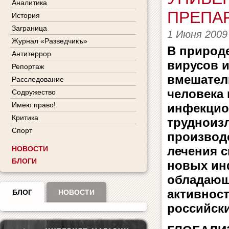
Аналитика
ПРЕПА
История
Заграница
1 Июня 2009
Журнал «Разведчикъ»
В природ
Антитеррор
вирусов и
Репортаж
вмешател
Расследование
человека
Содружество
Имею право!
инфекцио
Критика
трудноиз
Спорт
производ
лечения с
НОВОСТИ
БЛОГИ
новых ин
обладающ
активност
БЛОГ
НОВОСТИ
российск