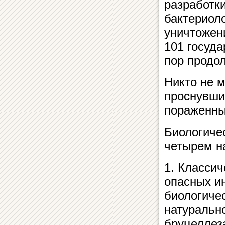
разработки
бактериоло
уничтожени
101 госуда
пор продо
Никто не м
проснувши
пораженны
Биологиче
четырем н
1. Класси
опасных и
биологичес
натурально
бруцеллеза