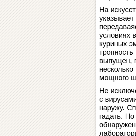
На искусс
указывает 
передаваяс
условиях 
куриных э
тропность 
выпущен, 
несколько
мощного ш
Не исключ
с вирусам
наружу. Сп
гадать. Но
обнаружени
лаборатор