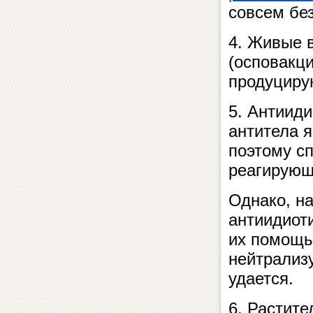
совсем без
4. Живые 
(осповакци
продуциру
5. Антиид
антитела 
поэтому с
реагирующ
Однако, н
антиидиоти
их помощь
нейтрализ
удается.
6. Растит