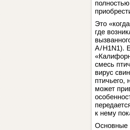
полностью
приобрест
Это «когда
где возник
вызванног
А / Н1N1).
«Калифорни
смесь птич
вирус свин
птичьего, 
может прив
особенност
передается
к нему пок
Основные 