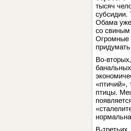
тысяч чел
субсидии. 
Обама уже
со свиным 
Огромные 
придумать
Во-вторых
банальных
экономиче
«птичий», 
птицы. Ме
появляется
«сталелит
нормальна
В-третьих