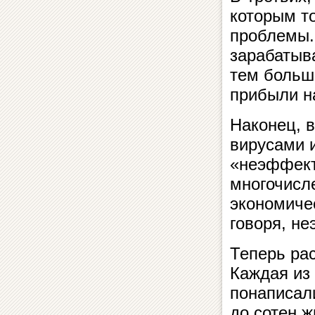
которым то
проблемы.
зарабатыв
тем больш
прибыли на
Наконец, в
вирусами 
«неэффект
многочисл
экономичес
говоря, н
Теперь ра
Каждая из
понаписали
до сотен ж