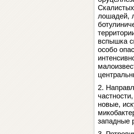
Скалистых
лошадей, 
ботулинич
территори
вспышка с
особо опа
интенсивн
малоизвес
центральн
2. Направ
частности,
новые, ис
микобактер
западные 
3. Ретрови