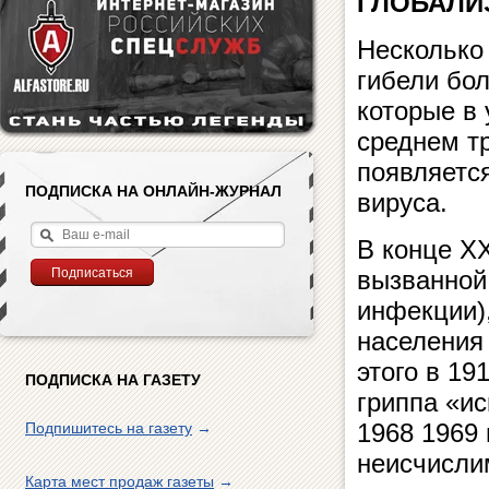
ГЛОБАЛИ
Несколько
гибели бо
которые в 
среднем тр
появляетс
ПОДПИСКА НА ОНЛАЙН-ЖУРНАЛ
вируса.
В конце X
вызванной
инфекции)
населения
этого в 19
ПОДПИСКА НА ГАЗЕТУ
гриппа «ис
1968 1969 
Подпишитесь на газету
→
неисчисли
Карта мест продаж газеты
→