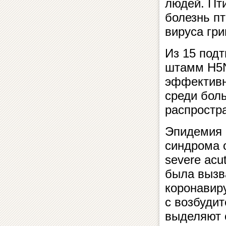
людей. Пти
болезнь п
вируса гри
Из 15 подт
штамм H5N1
эффективн
среди бол
распростр
Эпидемия 
синдрома о
severe acut
была вызв
коронавир
с возбудит
выделяют 