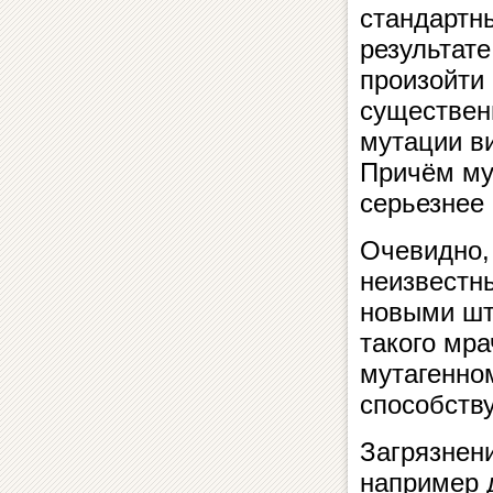
стандартн
результат
произойти 
существен
мутации ви
Причём мут
серьезнее
Очевидно,
неизвестн
новыми шт
такого мра
мутагенном
способству
Загрязнен
например 