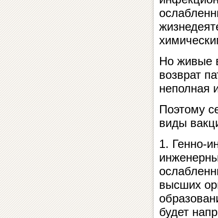
ослабленн
жизнедеяте
химически
Но живые 
возврат па
неполная 
Поэтому с
виды вакц
1. Генно-и
инженерных
ослабленн
высших орг
образовани
будет напр