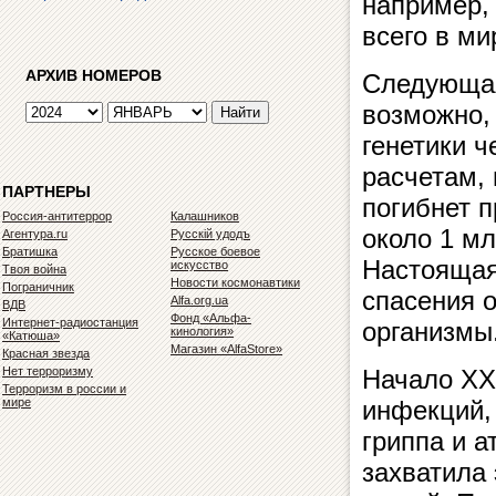
например, 
всего в ми
АРХИВ НОМЕРОВ
Следующая
возможно,
генетики 
расчетам, 
ПАРТНЕРЫ
погибнет п
Россия-антитеррор
Калашников
около 1 мл
Агентура.ru
Русскiй удодъ
Братишка
Русское боевое
Настоящая
искусство
Твоя война
Новости космонавтики
Пограничник
спасения о
Alfa.org.ua
ВДВ
Фонд «Альфа-
Интернет-радиостанция
организмы
кинология»
«Катюша»
Магазин «AlfaStore»
Красная звезда
Нет терроризму
Начало XX
Терроризм в россии и
мире
инфекций,
гриппа и а
захватила 