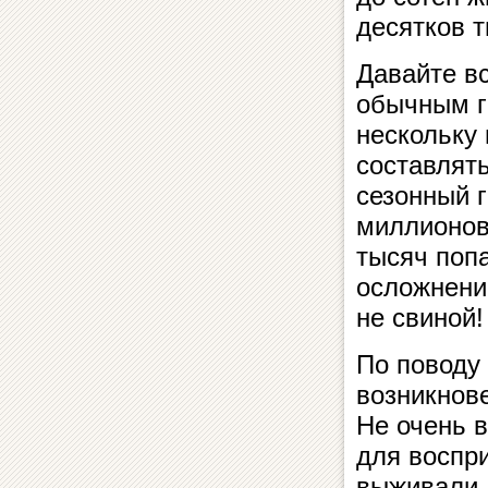
десятков т
Давайте в
обычным г
нескольку
составлять
сезонный г
миллионов
тысяч попа
осложнений
не свиной!
По поводу
возникнов
Не очень 
для воспр
выживали,