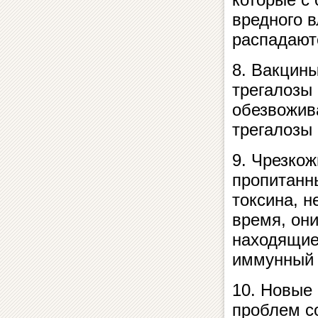
вредного 
распадают
8. Вакцины
трегалозы
обезвожива
трегалозы 
9. Чрезко
пропитанн
токсина, н
время, они
находящие
иммунный 
10. Новые
проблем с