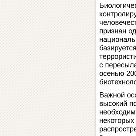
Биологиче
контролир
человечес
признан од
националь
базируетс
террористи
с пересыл
осенью 200
биотехноло
Важной ос
высокий п
необходим
некоторых
распростр