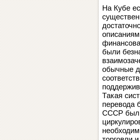
На Кубе ес
существенн
достаточн
описаниям
финансова
были безн
взаимозач
обычные д
соответств
поддержив
Такая сис
перевода 
СССР был 
циркулиро
необходим
торговли и