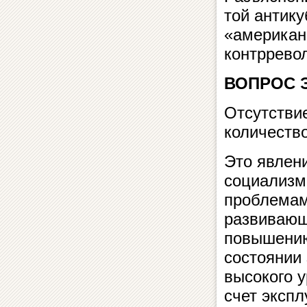
той антик
«американс
контррево
ВОПРОС 
Отсутстви
количество
Это явлени
социализм
проблемам
развивающ
повышению
состоянии 
высокого 
счет экспл