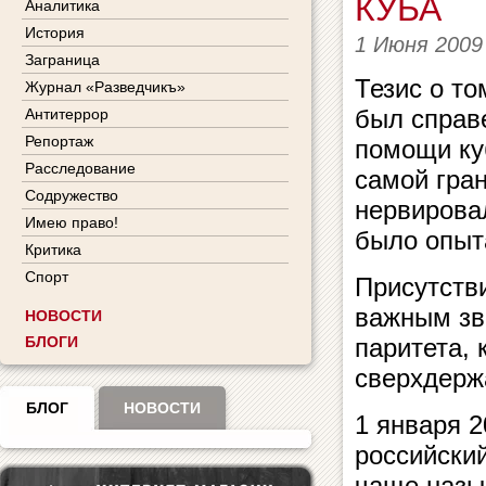
КУБА
Аналитика
История
1 Июня 2009
Заграница
Тезис о т
Журнал «Разведчикъ»
был справ
Антитеррор
Репортаж
помощи ку
Расследование
самой гра
Содружество
нервировал
Имею право!
было опыт
Критика
Спорт
Присутств
важным зв
НОВОСТИ
БЛОГИ
паритета,
сверхдерж
БЛОГ
НОВОСТИ
1 января 2
российский
чаще назы