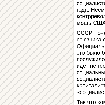
социалист
года. Несм
контррево
мощь США 
СССР, поня
союзника 
Официальн
это было 
послужило
идет не ге
социальны
социалист
капиталис
«социалис
Так что к