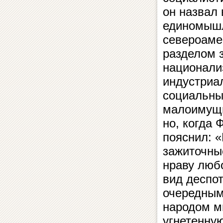
он назвал 
единомышл
североаме
разделом 
национали
индустриа
социальны
малоимущи
но, когда 
пояснил: 
зажиточны
нраву люб
вид деспот
очередным
народом м
угнетенную