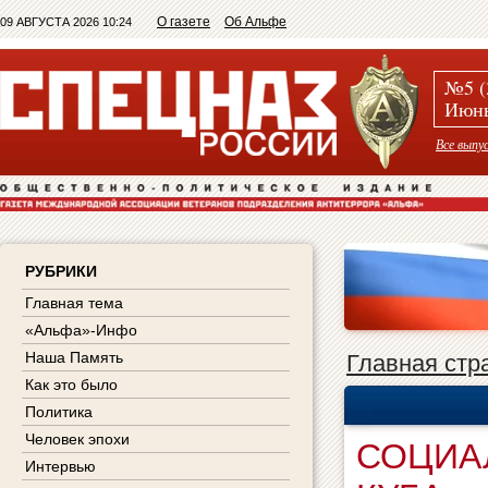
О газете
Об Альфе
09 АВГУСТА 2026 10:24
№5 (
Июнь
Все выпу
РУБРИКИ
Главная тема
«Альфа»-Инфо
Наша Память
Главная стр
Как это было
Политика
Человек эпохи
СОЦИА
Интервью