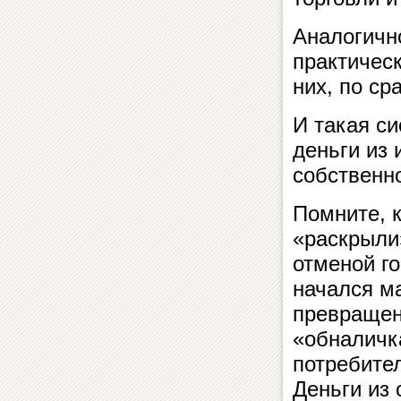
Аналогичн
практичес
них, по с
И такая с
деньги из 
собственн
Помните, 
«раскрыли
отменой г
начался м
превращени
«обналичк
потребител
Деньги из 