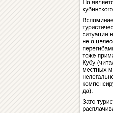
Но являетс
кубинског
Вспоминае
туристичес
ситуации 
не о целес
перегибам
тоже прима
Кубу (чита
местных м
нелегально
компенсир
да).
Зато турис
расплачив