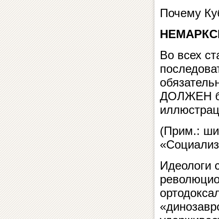
Почему Ку
НЕМАРКС
Во всех с
последова
обязатель
ДОЛЖЕН бы
иллюстрац
(Прим.: ши
«Социализм
Идеологи 
революцио
ортодокса
«динозавр