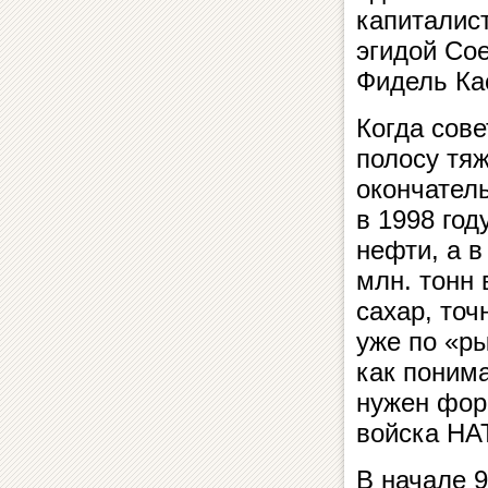
капиталис
эгидой Со
Фидель Ка
Когда сове
полосу тяж
окончатель
в 1998 год
нефти, а в
млн. тонн 
сахар, точ
уже по «р
как понима
нужен фор
войска НА
В начале 9