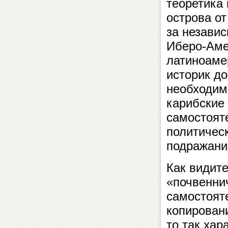
теоретика
острова о
за незави
Иберо-Аме
латиноаме
историк д
необходим
карибские 
самостоят
политическ
подражани
Как видите
«почвеннич
самостояте
копирован
то так хар