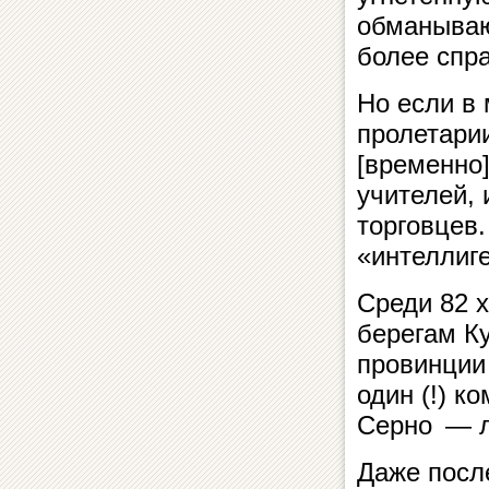
обманываю
более спр
Но если в
пролетарии
[временно]
учителей, 
торговцев
«интеллиг
Среди 82 
берегам К
провинции
один (!) к
Серно — л
Даже после