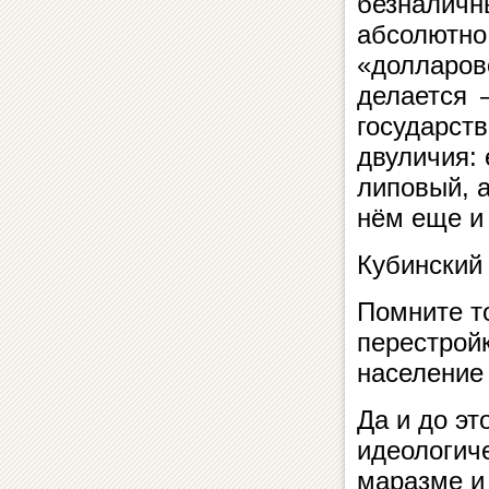
безналичн
абсолютно 
«долларово
делается 
государст
двуличия: 
липовый, 
нём еще и
Кубинский
Помните то
перестрой
население
Да и до эт
идеологич
маразме и