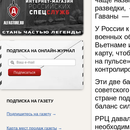
разведки, 
Гаваны — 
У России к
военных о
Вьетнаме и
ПОДПИСКА НА ОНЛАЙН-ЖУРНАЛ
карту, что
на пульсе»
контролир
Эти две б
советского
стране под
ПОДПИСКА НА ГАЗЕТУ
баланс сил
Подпишитесь на газету
→
РРЦ давал
необходим
Карта мест продаж газеты
→