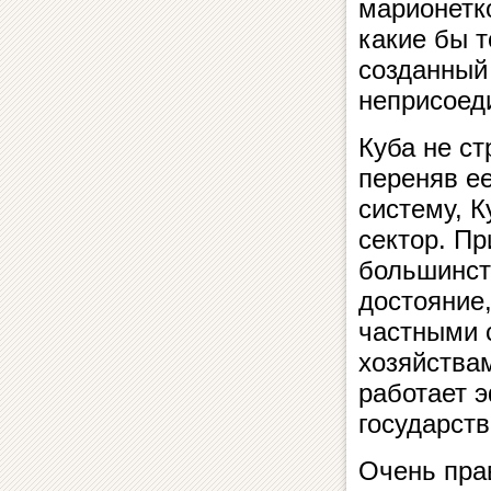
марионетк
какие бы т
созданный
неприсоед
Куба не с
переняв е
систему, К
сектор. П
большинст
достояние,
частными 
хозяйствам
работает э
государст
Очень пра