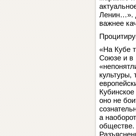
актуальное
Ленин…». 
важнее ка
Процитиру
«На Кубе т
Союзе и в
«непонятл
культуры,
европейск
Кубинское
оно не бои
сознательн
а наоборот
обществе. 
Разъяснен