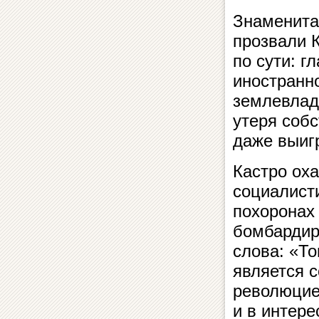
Знаменита
прозвали 
по сути: 
иностранн
землевлад
утеря соб
даже выиг
Кастро ох
социалист
похоронах
бомбардир
слова: «Т
является 
революцие
и в интере