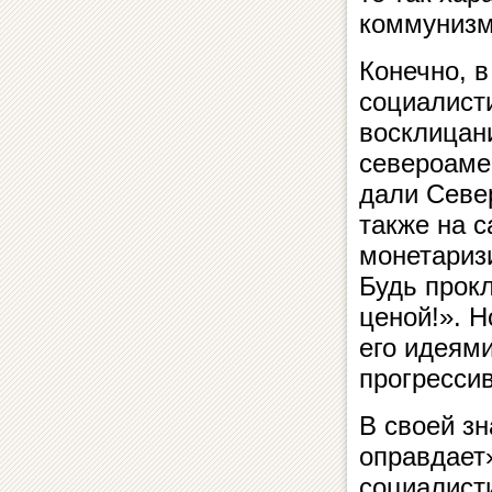
коммунизм
Конечно, в
социалисти
восклицан
североаме
дали Севе
также на 
монетариз
Будь прокл
ценой!». Н
его идеям
прогресси
В своей з
оправдает
социалист