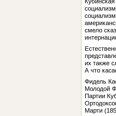
Кубинская
социализм
социализм
американс
смело сказ
интернаци
Естествен
представл
их также 
А что кас
Фидель Кас
Молодой Ф
Партии Ку
Ортодоксо
Марти (18