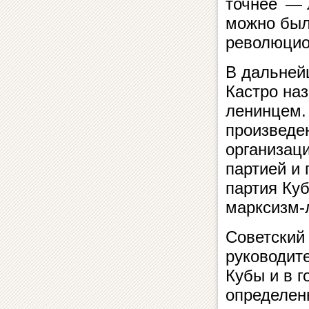
точнее — 
можно был
революцио
В дальнейш
Кастро на
ленинцем.
произведе
организац
партией и
партия Куб
марксизм-
Советский
руководит
Кубы и в г
определен