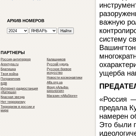
инструмен
разоружен
важную ро
АРХИВ НОМЕРОВ
контролиро
систему св
Вашингтон
ПАРТНЕРЫ
многократн
Россия-антитеррор
Калашников
охарактери
Агентура.ru
Русскiй удодъ
Братишка
Русское боевое
ущерба на
искусство
Твоя война
Новости космонавтики
Пограничник
Alfa.org.ua
ВДВ
ПРЕДАТЕ
Фонд «Альфа-
Интернет-радиостанция
кинология»
«Катюша»
Магазин «AlfaStore»
Красная звезда
«Россия —
Нет терроризму
предала Ку
Терроризм в россии и
мире
намерен об
Это были 
идеологиче