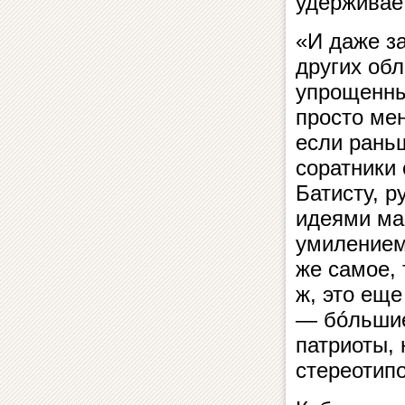
удерживает
«И даже за
других об
упрощенны
просто ме
если рань
соратники 
Батисту, 
идеями ма
умилением 
же самое,
ж, это ещ
— бóльшие
патриоты,
стереотипо