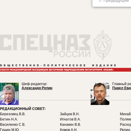
← Предыдущие
Шеф-редактор:
Главный ре
Александр Репин
Павел Ев
РЕДАКЦИОННЫЙ СОВЕТ:
Березовец В.В.
Зайцев В.Н.
Михайл
Бетин Н.А.
Игнатов В.А.
Поляко
Василенко С.В.
Канакин В.В.
Расход
Гущин М.Ю.
Кумов А.Н.
Репин 