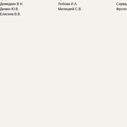
Демидкин В.Н.
Лобова И.А.
Сарва
Демин Ю.В.
Милицкий С.В.
Фролов
Елисеев В.В.