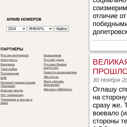
соизмерим
отличие от
АРХИВ НОМЕРОВ
победными
допетровс
ПАРТНЕРЫ
Россия-антитеррор
Калашников
ВЕЛИКА
Агентура.ru
Русскiй удодъ
Братишка
Русское боевое
искусство
ПРОШЛО
Твоя война
Новости космонавтики
Пограничник
Alfa.org.ua
ВДВ
30 Ноября 2
Фонд «Альфа-
Интернет-радиостанция
кинология»
«Катюша»
Оглашу сп
Магазин «AlfaStore»
Красная звезда
Нет терроризму
на сторону
Терроризм в россии и
мире
сразу же. 
воевало (и
стороны те