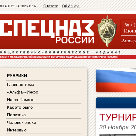
О газете
Об Альфе
09 АВГУСТА 2026 11:07
№5 (
Июнь
Все выпу
РУБРИКИ
Главная тема
«Альфа»-Инфо
Наша Память
Как это было
ТУРНИР
Политика
Человек эпохи
30 Ноября 2
Интервью