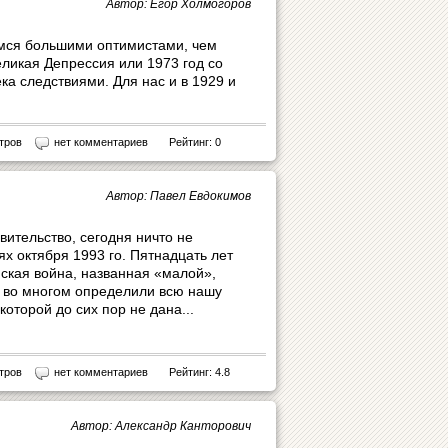
Автор: Егор Холмогоров
емся большими оптимистами, чем
ликая Депрессия или 1973 год со
а следствиями. Для нас и в 1929 и
тров
нет комментариев
Рейтинг: 0
Автор: Павел Евдокимов
вительство, сегодня ничто не
х октября 1993 го. Пятнадцать лет
ская война, названная «малой»,
е во многом определили всю нашу
оторой до сих пор не дана...
тров
нет комментариев
Рейтинг: 4.8
Автор: Александр Канторович