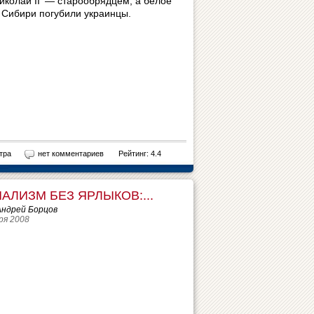
иколай II — старообрядцем, а белое
 Сибири погубили украинцы.
тра
нет комментариев
Рейтинг: 4.4
АЛИЗМ БЕЗ ЯРЛЫКОВ:...
Андрей Борцов
ря 2008