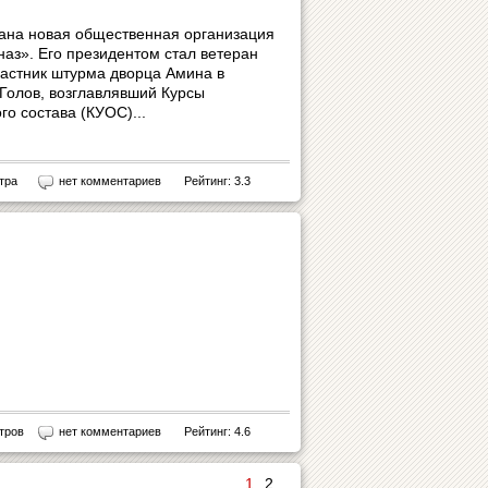
здана новая общественная организация
з». Его президентом стал ветеран
частник штурма дворца Амина в
Голов, возглавлявший Курсы
о состава (КУОС)...
тра
нет комментариев
Рейтинг: 3.3
тров
нет комментариев
Рейтинг: 4.6
1
2