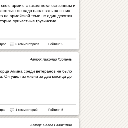
ть свою армию с таким некачественным и
сколько же надо наплевать на своих
то на армейской теме не один десяток
оторые причастные грузинские
тров
6 комментариев
Рейтинг: 5
Автор: Николай Кирмель
орца Амина среди ветеранов не было
. Он ушел из жизни за два месяца до
тра
1 комментарий
Рейтинг: 5
Автор: Павел Евдокимов