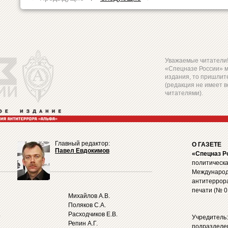
Уважаемые читатели! 
«Спецназе России» 
издания, то пришлите
(редакция не имеет в
читателями).
Главный редактор:
О ГАЗЕТЕ
Павел Евдокимов
«Спецназ Р
политическа
Международ
антитеррор
печати (№ 0
Михайлов А.В.
Поляков С.А.
.
Расходчиков Е.В.
Учредитель
Репин А.Г.
подразделе