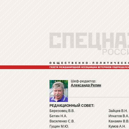
Шеф-редактор:
Александр Репин
РЕДАКЦИОННЫЙ СОВЕТ:
Березовец В.В.
Зайцев В.Н.
Бетин Н.А.
Игнатов В.А.
Василенко С.В.
Канакин В.В
Гущин М.Ю.
Кумов А.Н.