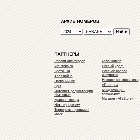
АРХИВ НОМЕРОВ
ПАРТНЕРЫ
Россия-антитеррор
Калашников
Агентура.ru
Русскiй удодъ
Братишка
Русское боевое
искусство
Твоя война
Новости космонавтики
Пограничник
Alfa.org.ua
ВДВ
Фонд «Альфа-
Интернет-радиостанция
кинология»
«Катюша»
Магазин «AlfaStore»
Красная звезда
Нет терроризму
Терроризм в россии и
мире