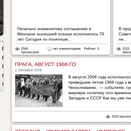
Печально знаменитому соглашению в
В пре
Мюнхене нынешней осенью исполнилось 70
Совет
лет. Сегодня по понятным...
не...
2560
нет комментариев
Рейтинг: 0
5115
просмотров
прос
ПРАГА, АВГУСТ 1968-ГО
1 Октября 2008
В августе 2008 года исполнило
приведшим летом 1968 года к в
Чехословакию, — событиям, с
мировую политику того времени
Западом и СССР. Как мы уже пис
3333 просмо