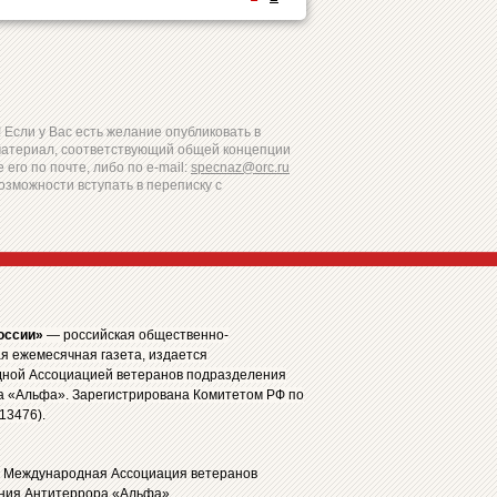
Если у Вас есть желание опубликовать в
материал, соответствующий общей концепции
 его по почте, либо по e-mail:
specnaz@orc.ru
озможности вступать в переписку с
оссии»
— российская общественно-
я ежемесячная газета, издается
ной Ассоциацией ветеранов подразделения
а «Альфа». Зарегистрирована Комитетом РФ по
13476).
: Международная Ассоциация ветеранов
ния Антитеррора «Альфа»