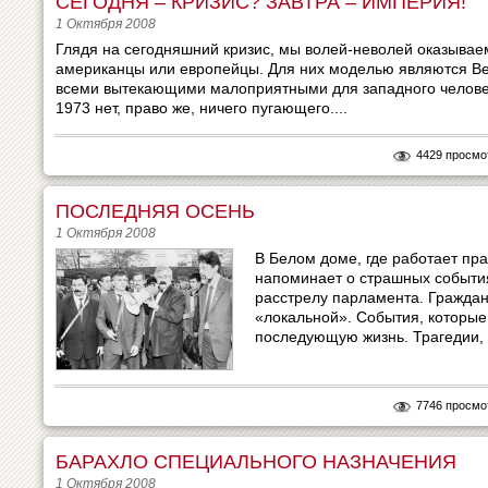
СЕГОДНЯ – КРИЗИС? ЗАВТРА – ИМПЕРИЯ!
1 Октября 2008
Глядя на сегодняшний кризис, мы волей-неволей оказыва
американцы или европейцы. Для них моделью являются Ве
всеми вытекающими малоприятными для западного человек
1973 нет, право же, ничего пугающего....
4429 просмо
ПОСЛЕДНЯЯ ОСЕНЬ
1 Октября 2008
В Белом доме, где работает пра
напоминает о страшных события
расстрелу парламента. Граждан
«локальной». События, которы
последующую жизнь. Трагедии, к
7746 просмо
БАРАХЛО СПЕЦИАЛЬНОГО НАЗНАЧЕНИЯ
1 Октября 2008