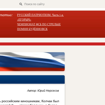
татьи:
РУССКИЙ ПАТРИОТИЗМ. Часть 1-я.
«ЕГОРЫЧ»
ЧЕМПИОНАТ ФСБ ПО СТРЕЛЬБЕ
ПОМНЯ БУДЁННОВСК
Автор: Юрий Нерсесов
ь российским киношникам, Колчак был