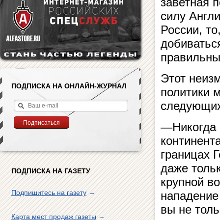
заветная п
силу Англи
России, то
добиваться
правильны
Этот неиз
ПОДПИСКА НА ОНЛАЙН-ЖУРНАЛ
политики 
следующих
—Никогда 
континент
границах 
даже тольк
ПОДПИСКА НА ГАЗЕТУ
крупной в
Подпишитесь на газету
→
нападение 
вы не толь
Карта мест продаж газеты
→