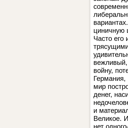
современн
либеральн
вариантах.
циничную 
Часто его 
трясущими
удивитель
вежливый,
войну, пот
Германия, 
мир постро
денег, на
недочелове
и материа
Великое. И
нет одного