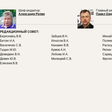
Шеф-редактор:
Главный ре
Александр Репин
Павел Ев
РЕДАКЦИОННЫЙ СОВЕТ:
Березовец В.В.
Зайцев В.Н.
Михайл
Бетин Н.А.
Игнатов В.А.
Поляко
Василенко С.В.
Канакин В.В.
Расход
Гущин М.Ю.
Кумов А.Н.
Репин 
Демидкин В.Н.
Лобова И.А.
Сарва
Демин Ю.В.
Милицкий С.В.
Фролов
Елисеев В.В.