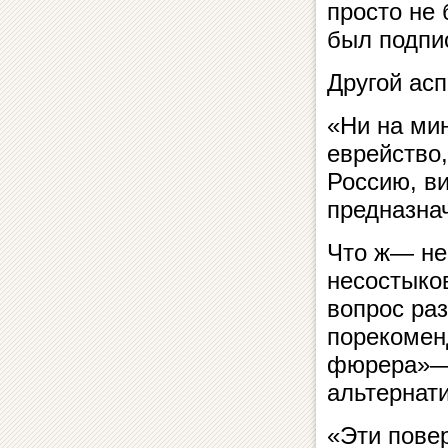
просто не 
был подпис
Другой асп
«Ни на мин
еврейство
Россию, ви
предназна
Что ж— не
несостыко
вопрос ра
порекомен
фюрера»— х
альтернати
«Эти пове