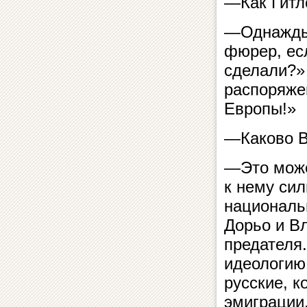
—Как Гитл
—Однажды 
фюрер, ес
сделали?»
распоряже
Европы!»
—Каково В
—Это може
к нему си
националь
Дорьо и В
предателя
идеологию,
русские, 
эмиграции