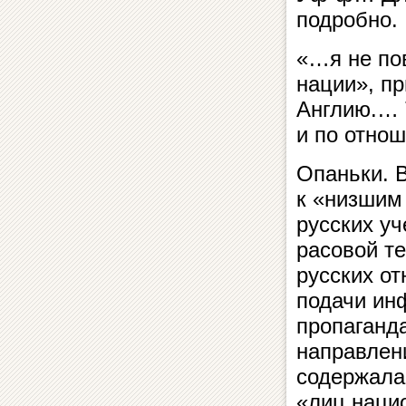
подробно.
«…я не по
нации», п
Англию.… 
и по отнош
Опаньки. 
к «низшим 
русских у
расовой т
русских от
подачи инф
пропаганд
направлен
содержала 
«лиц наци