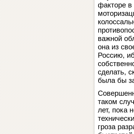
факторе в
моторизац
колоссаль
противопос
важной обл
она из св
Россию, иб
собственн
сделать, с
была бы з
Совершенн
таком случ
лет, пока 
технически
гроза раз