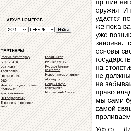
против не
оружия. И 
удастся п
АРХИВ НОМЕРОВ
же пока ва
уже возник
завоевал с
основы св
ПАРТНЕРЫ
Россия-антитеррор
Калашников
государств
Агентура.ru
Русскiй удодъ
на столет
Братишка
Русское боевое
искусство
Твоя война
не должны 
Новости космонавтики
Пограничник
Alfa.org.ua
ВДВ
не забыва
Фонд «Альфа-
Интернет-радиостанция
кинология»
«Катюша»
право вла
Магазин «AlfaStore»
Красная звезда
Нет терроризму
мы сами б
Терроризм в россии и
мире
самой свя
проливаем
Уф-ф… Дли