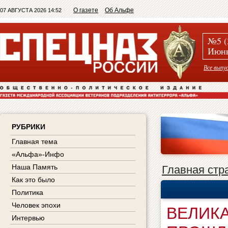
О газете
Об Альфе
07 АВГУСТА 2026 14:52
№5 (
Июнь
Все выпу
РУБРИКИ
Главная тема
«Альфа»-Инфо
Наша Память
Главная стр
Как это было
Политика
Человек эпохи
ВЕЛИКА
Интервью