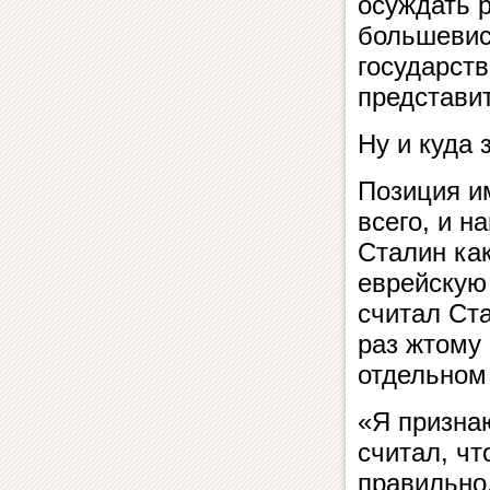
осуждать р
большевис
государств
представи
Ну и куда 
Позиция и
всего, и н
Сталин ка
еврейскую 
считал Ст
раз жтому
отдельном 
«Я признаю
считал, чт
правильно