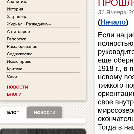
ПРОШЛ
Аналитика
История
31 Января 2
Заграница
(
Начало
)
Журнал «Разведчикъ»
Антитеррор
Если наци
Репортаж
полностью 
Расследование
руководите
Содружество
еще оберну
Имею право!
1918 г., в
Критика
новому во
Спорт
тяжкого п
НОВОСТИ
ориентаци
БЛОГИ
свое внутр
миросозер
БЛОГ
НОВОСТИ
окончател
Тогда в н