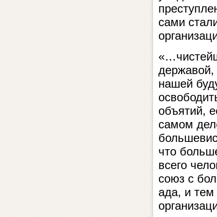
преступлен
сами стал
организа
«…чистейш
державой, 
нашей буд
освободит
объятий, е
самом дел
большевис
что больш
всего чело
союз с бо
ада, и те
организаци