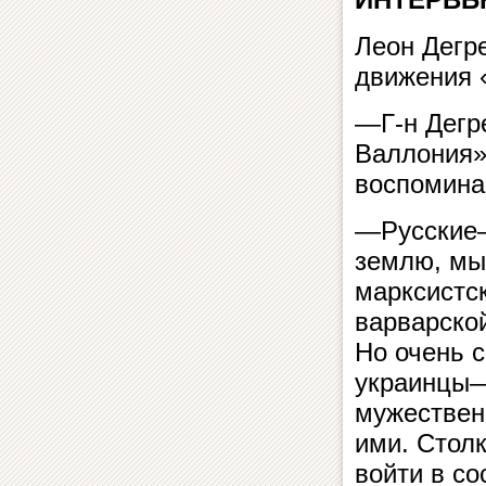
Леон Дегр
движения 
—Г-н Дегр
Валлония»
воспоминан
—Русские—
землю, мы
марксистс
варварско
Но очень с
украинцы—
мужествен
ими. Столк
войти в со