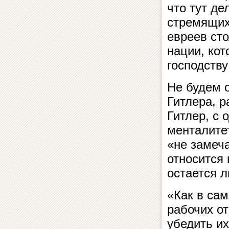
что тут де
стремящихс
евреев сто
нации, кот
господству
Не будем 
Гитлера, р
Гитлер, с 
менталитет
«не замеча
относится
остается л
«Как в са
рабочих о
убедить их