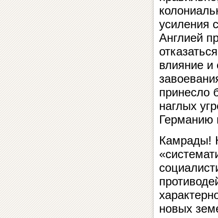
колониальн
усиления с
Англией п
отказаться
влияние и 
завоевани
принесло б
наглых уг
Германию 
Камрады! 
«системат
социалисти
противоде
характерн
новых зем