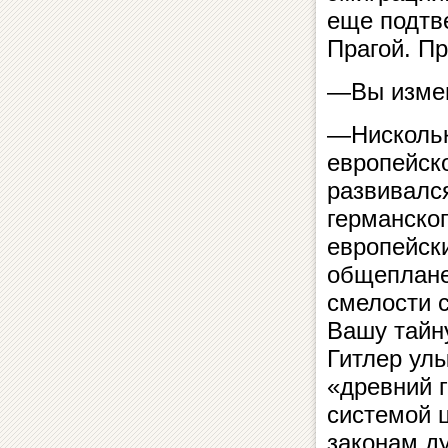
еще подтве
Прагой. П
—Вы измен
—Нискольк
европейско
развивался
германско
европейски
общеплане
смелости 
Вашу тайн
Гитлер улы
«древний 
системой ц
законам д