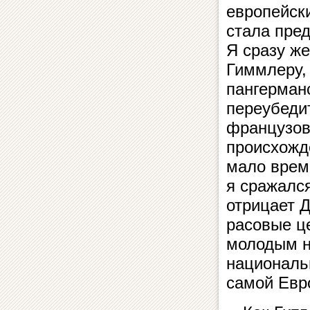
европейск
стала пре
Я сразу же
Гиммлеру, 
пангерман
переубеди
французов,
происхожд
мало време
я сражалс
отрицает 
расовые ц
молодым н
националь
самой Евр