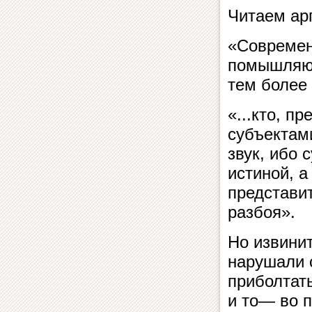
Читаем ар
«Современ
помышляют
тем более 
«...кто, п
субъектам
звук, ибо 
истиной, а
представит
разбоя».
Но извини
нарушали с
приболтат
и то— во 