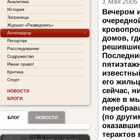
1 Мая 2005
Аналитика
История
Вечером и
Заграница
очередной
Журнал «Разведчикъ»
кровопро
Антитеррор
домов, гд
Репортаж
решившие
Расследование
Последни
Содружество
пятиэтажн
Имею право!
известный
Критика
Спорт
его жиль
сейчас, н
НОВОСТИ
даже в мы
БЛОГИ
перебравш
(по други
БЛОГ
НОВОСТИ
оказавши
терактов 