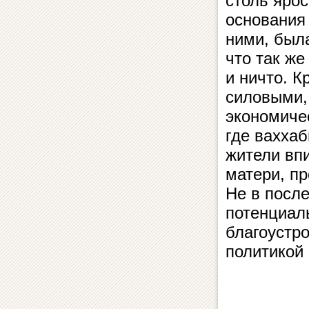
столь яро
основания
ними, была
что так же
и ничто. 
силовыми,
экономиче
где вахха
жители вп
матери, п
Не в посл
потенциал
благоустр
политикой