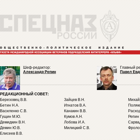
Шеф-редактор:
Главный ре
Александр Репин
Павел Ев
РЕДАКЦИОННЫЙ СОВЕТ:
Березовец В.В.
Зайцев В.Н.
Михайл
Бетин Н.А.
Игнатов В.А.
Поляко
Василенко С.В.
Канакин В.В.
Расход
Гущин М.Ю.
Кумов А.Н.
Репин 
Демидкин В.Н.
Лобова И.А.
Сарва
Демин Ю.В.
Милицкий С.В.
Фролов
Елисеев В.В.