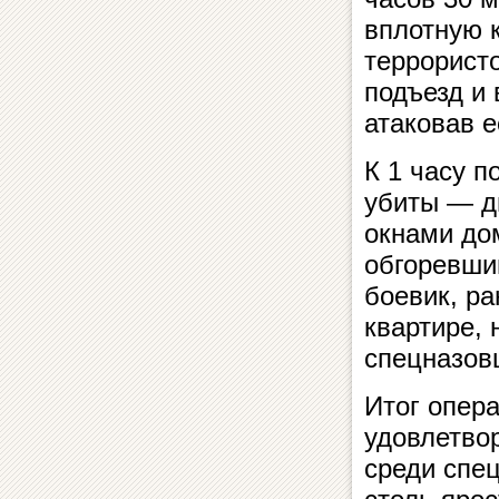
вплотную 
террористо
подъезд и
атаковав е
К 1 часу п
убиты — д
окнами до
обгоревши
боевик, р
квартире, 
спецназов
Итог опер
удовлетво
среди спе