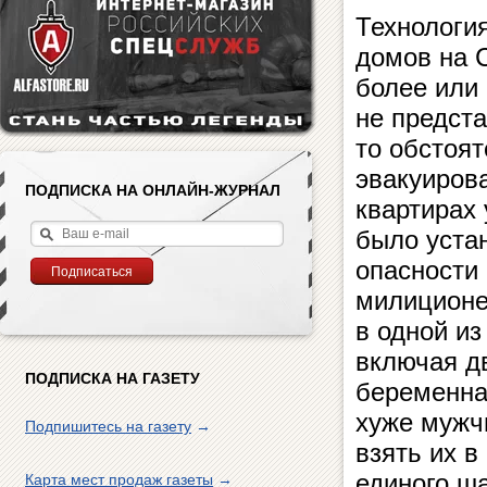
Технология
домов на 
более или 
не предст
то обстоят
эвакуиров
ПОДПИСКА НА ОНЛАЙН-ЖУРНАЛ
квартирах
было уста
опасности 
милиционе
в одной из
включая д
ПОДПИСКА НА ГАЗЕТУ
беременна
хуже мужч
Подпишитесь на газету
→
взять их в
единого ш
Карта мест продаж газеты
→