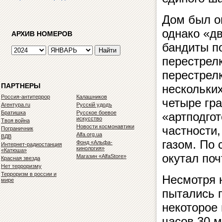
Дом был о
однако «дв
АРХИВ НОМЕРОВ
бандиты по
перестрелк
перестрелк
ПАРТНЕРЫ
нескольких
Россия-антитеррор
Калашников
четыре гр
Агентура.ru
Русскiй удодъ
Братишка
Русское боевое
«артподгот
искусство
Твоя война
Новости космонавтики
частности
Пограничник
Alfa.org.ua
ВДВ
газом. По 
Фонд «Альфа-
Интернет-радиостанция
кинология»
«Катюша»
окутал поч
Магазин «AlfaStore»
Красная звезда
Нет терроризму
Терроризм в россии и
Несмотря н
мире
пытались п
некоторое 
часов 30 