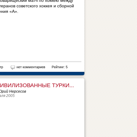
товарищеский матч по хоккею между
теранов советского хоккея и сборной
ния «А».
тр
нет комментариев
Рейтинг: 5
ЦИВИЛИЗОВАННЫЕ ТУРКИ...
Юрий Нерсесов
аля 2005