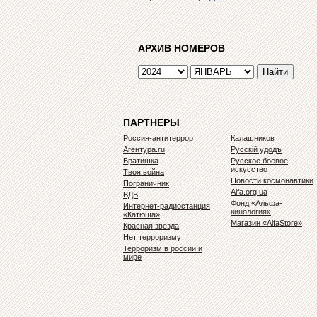
АРХИВ НОМЕРОВ
ПАРТНЕРЫ
Россия-антитеррор
Калашников
Агентура.ru
Русскiй удодъ
Братишка
Русское боевое
искусство
Твоя война
Новости космонавтики
Пограничник
Alfa.org.ua
ВДВ
Фонд «Альфа-
Интернет-радиостанция
кинология»
«Катюша»
Магазин «AlfaStore»
Красная звезда
Нет терроризму
Терроризм в россии и
мире