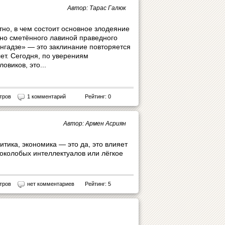
Автор: Тарас Галюк
но, в чем состоит основное злодеяние
но сметённого лавиной праведного
онгадзе» — это заклинание повторяется
лет. Сегодня, по уверениям
овиков, это...
тров
1 комментарий
Рейтинг: 0
Автор: Армен Асриян
тика, экономика — это да, это влияет
соколобых интеллектуалов или лёгкое
тров
нет комментариев
Рейтинг: 5