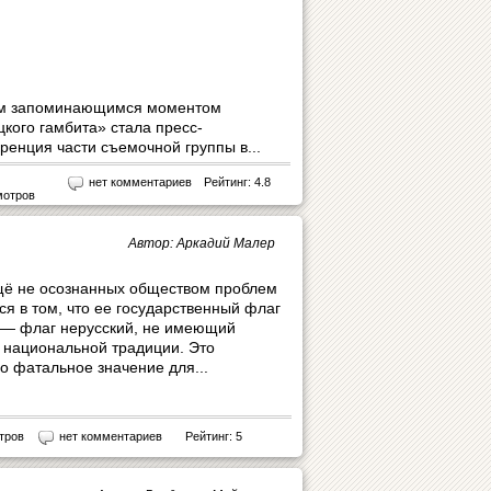
м запоминающимся моментом
цкого гамбита» стала пресс-
ренция части съемочной группы в...
нет комментариев
Рейтинг: 4.8
мотров
Автор: Аркадий Малер
щё не осознанных обществом проблем
я в том, что ее государственный флаг
 — флаг нерусский, не имеющий
й национальной традиции. Это
о фатальное значение для...
тров
нет комментариев
Рейтинг: 5