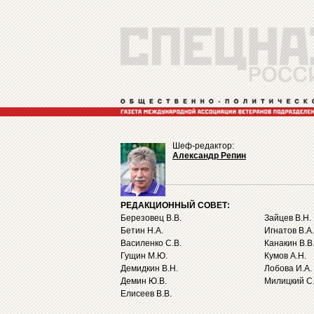
Шеф-редактор:
Александр Репин
РЕДАКЦИОННЫЙ СОВЕТ:
Березовец В.В.
Зайцев В.Н.
Бетин Н.А.
Игнатов В.А.
Василенко С.В.
Канакин В.В
Гущин М.Ю.
Кумов А.Н.
Демидкин В.Н.
Лобова И.А.
Демин Ю.В.
Милицкий С.
Елисеев В.В.