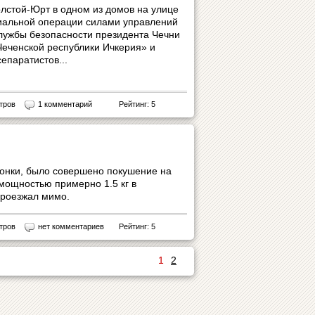
олстой-Юрт в одном из домов на улице
иальной операции силами управлений
лужбы безопасности президента Чечни
Чеченской республики Ичкерия» и
епаратистов...
тров
1 комментарий
Рейтинг: 5
ронки, было совершено покушение на
мощностью примерно 1.5 кг в
проезжал мимо.
тров
нет комментариев
Рейтинг: 5
1
2