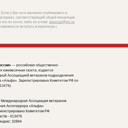
Если у Вас есть желание опубликовать в
материал, соответствующий общей концепции
 его по почте, либо по e-mail:
specnaz@orc.ru
озможности вступать в переписку с
оссии»
— российская общественно-
я ежемесячная газета, издается
ной Ассоциацией ветеранов подразделения
а «Альфа». Зарегистрирована Комитетом РФ по
13476).
: Международная Ассоциация ветеранов
ния Антитеррора «Альфа»
регистрировано Комитетом РФ
рег.№ - 013476
ндекс: 32884