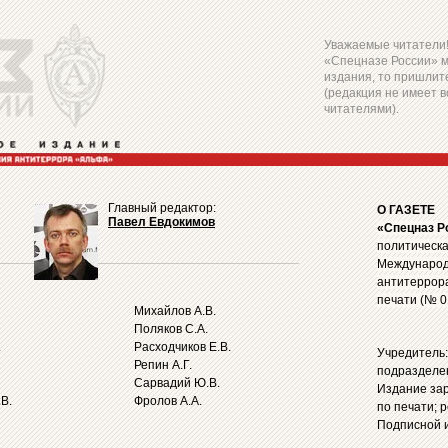
Уважаемые читатели! 
«Спецназе России» 
издания, то пришлите
(редакция не имеет в
читателями).
Главный редактор:
О ГАЗЕТЕ
Павел Евдокимов
«Спецназ Р
политическа
Международ
антитеррор
печати (№ 0
Михайлов А.В.
Поляков С.А.
.
Расходчиков Е.В.
Учредитель
Репин А.Г.
подразделе
Сарвадий Ю.В.
Издание за
В.
Фролов А.А.
по печати; 
Подписной и