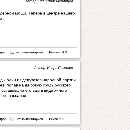
Автор: Владимир Мейлицев
дерной мощи. Теперь в центре нашего
т.
тра
нет комментариев
Рейтинг: 4.3
Автор: Игорь Пыхалов
оды один из депутатов народной партии
в, попав на широкую грудь русского
, оставившие его вам в виде хилого
шего вассала».
тров
нет комментариев
Рейтинг: 5