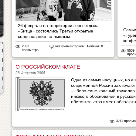
26 февраля на территории зоны отдыха
Самы
«Битца» состоялись Третьи открытые
«Туре
соревнования по лыжным...
конфе
2393
нет комментариев
Рейтинг: 0
просмотра
5539
прос
О РОССИЙСКОМ ФЛАГЕ
28 Февраля 2005
Одна из самых насущных, но е
современной России заключаютс
— бело-сине-красный триколор
никакого обоснования в русско
обстоятельство имеет абсолютн
3214 просмо