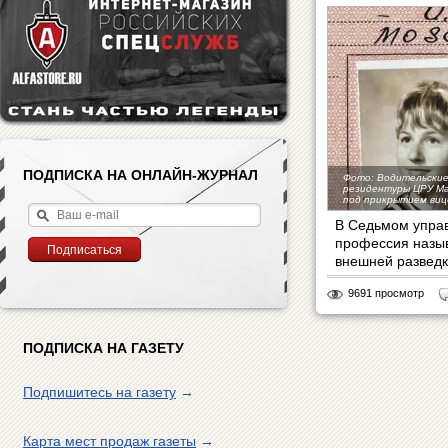
ПОДПИСКА НА ОНЛАЙН-ЖУРНАЛ
Фото: Водительские
резидентуры ЦРУ М
под прикрытием виц
В Седьмом упра
профессия назыв
внешней разведке
9691 просмотр
ПОДПИСКА НА ГАЗЕТУ
Подпишитесь на газету
→
Карта мест продаж газеты
→