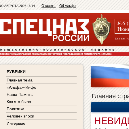
О газете
Об Альфе
09 АВГУСТА 2026 16:14
№5 (
Июнь
Все выпу
РУБРИКИ
Главная тема
«Альфа»-Инфо
Наша Память
Главная стр
Как это было
Политика
Человек эпохи
НЕВИД
Интервью