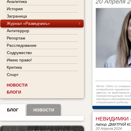
20 Апреля 
Аналитика
История
Заграница
Журнал «Разведчикъ»
Антитеррор
Репортаж
Расследование
Содружество
Имею право!
Критика
Спорт
НОВОСТИ
Фото: Одно из главных
сотрудника наружного
БЛОГИ
умение не выделяться 
перевоплощаться, когд
требуют обстоятельс
оперативной работы
БЛОГ
НОВОСТИ
НЕВИДИМКИ -
Автор: ДМИТРИЙ К
20 Апреля 2024