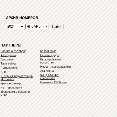
АРХИВ НОМЕРОВ
ПАРТНЕРЫ
Россия-антитеррор
Калашников
Агентура.ru
Русскiй удодъ
Братишка
Русское боевое
искусство
Твоя война
Новости космонавтики
Пограничник
Alfa.org.ua
ВДВ
Фонд «Альфа-
Интернет-радиостанция
кинология»
«Катюша»
Магазин «AlfaStore»
Красная звезда
Нет терроризму
Терроризм в россии и
мире