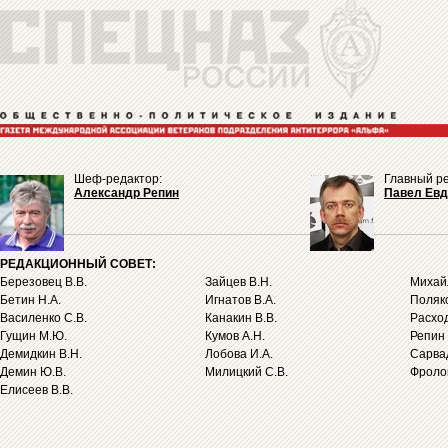
Шеф-редактор:
Главный ре
Александр Репин
Павел Ев
РЕДАКЦИОННЫЙ СОВЕТ:
Березовец В.В.
Зайцев В.Н.
Михайл
Бетин Н.А.
Игнатов В.А.
Поляко
Василенко С.В.
Канакин В.В.
Расход
Гущин М.Ю.
Кумов А.Н.
Репин 
Демидкин В.Н.
Лобова И.А.
Сарва
Демин Ю.В.
Милицкий С.В.
Фролов
Елисеев В.В.