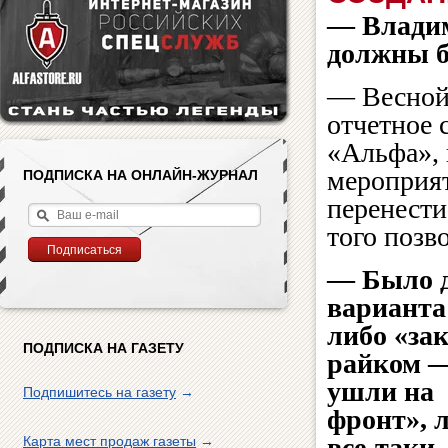
— Владим
должны б
— Весной 
отчетное
«Альфа», 
мероприят
ПОДПИСКА НА ОНЛАЙН-ЖУРНАЛ
перенести
того позв
— Было 
вариант
либо «за
ПОДПИСКА НА ГАЗЕТУ
райком —
ушли на
Подпишитесь на газету
→
фронт», 
все-таки
Карта мест продаж газеты
→