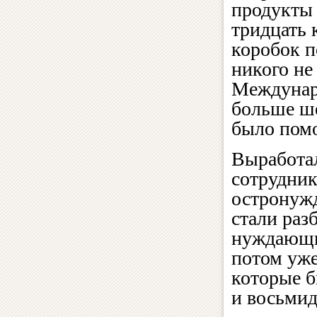
продукты 
тридцать 
коробок п
никого не
Междунар
больше ше
было пом
Выработа
сотрудник
остронужд
стали раз
нуждающих
потом уже
которые б
и восьмид