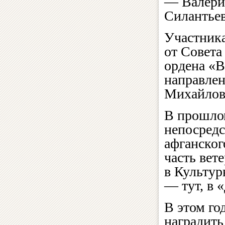
— Валери
Силантьев
Участника
от Совета
ордена «В
направле
Михайлов
В прошлом
непосредс
афганског
часть вет
в Культур
— тут, в 
В этом го
наградит