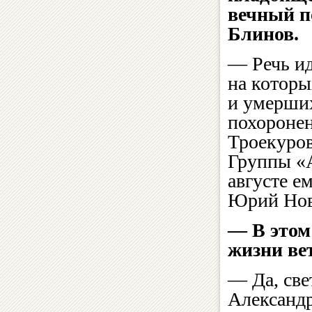
вечный п
Блинов.
— Речь ид
на которы
и умерших
похоронен
Троекуро
Группы «А
августе е
Юрий Нов
— В этом
жизни в
— Да, све
Александ