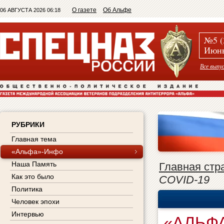
О газете
Об Альфе
06 АВГУСТА 2026 06:18
№5 (
Июнь
Все выпу
РУБРИКИ
Главная тема
«Альфа»-Инфо
Наша Память
Главная стр
Как это было
COVID-19
Политика
Человек эпохи
Интервью
«АЛЬФА