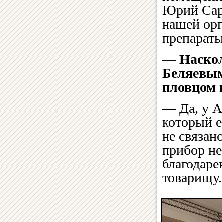
Юрий Сар
нашей орг
препараты
— Наскол
Беляевым
пловцом 
— Да, у А
который е
не связан
прибор не
благодаре
товарищу.