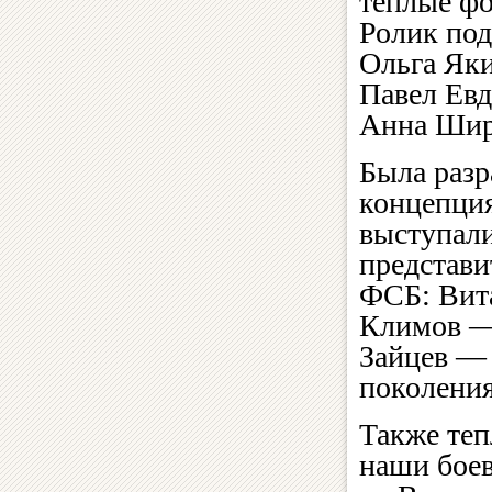
теплые фо
Ролик под
Ольга Яки
Павел Ев
Анна Шир
Была разр
концепция
выступал
представи
ФСБ: Вит
Климов —
Зайцев — 
поколения
Также теп
наши бое