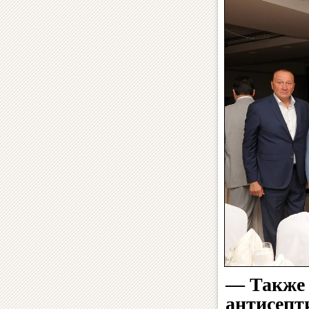
— Также 
антисепт