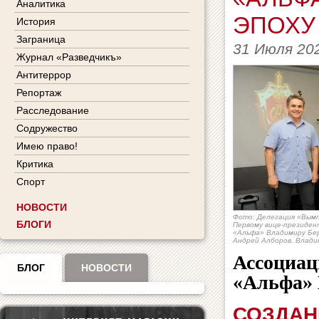
Аналитика
ЭПОХУ 
История
Заграница
31 Июля 20
Журнал «Разведчикъ»
Антитеррор
Репортаж
Расследование
Содружество
Имею право!
Критика
Спорт
НОВОСТИ
Фото: Делегация «Вымп
БЛОГИ
Первому вице-президен
«Альфа» Владимиру Бер
Андрей Алборов, Влади
Ассоциац
БЛОГ
НОВОСТИ
«Альфа» 
СОЗДАН