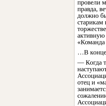
провели м
правда, ве
должно бы
старикам 
торжестве
активную 
«Команда
…В конце 
— Когда т
наступают
Ассоциац
отец и «м
занимаетс
сожалению
Ассоциаци