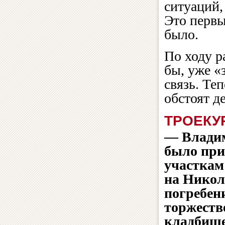
ситуаций,
Это первы
было.
По ходу р
бы, уже «
связь. Те
обстоят де
ТРОЕКУ
— Владим
было при
участкам
на Никол
погребен
торжеств
кладбище