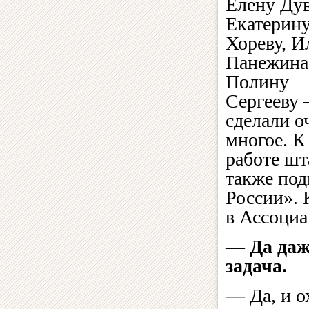
Елену Дув
Екатерин
Хореву, 
Панежина
Полину
Сергееву
сделали о
многое. К
работе шт
также под
России». 
в Ассоциа
— Да даж
задача.
— Да, и о