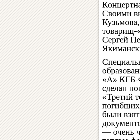
Концертна
Своими в
Кузьмова,
товарищ-«
Сергей П
Якимански
Специаль
образова
«А» КГБ-
сделан но
«Третий т
погибших
были взят
документо
— очень ч