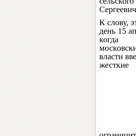
сельского
Сергеевич
К слову, 
день 15 а
когда
московск
власти вв
жесткие
ограничит