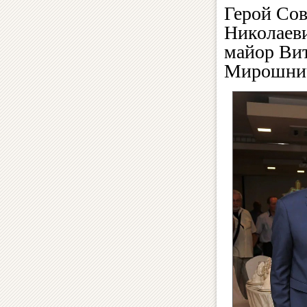
Герой Сов
Николаеви
майор Вит
Мирошнич