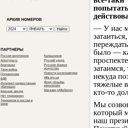
попытать
действова
АРХИВ НОМЕРОВ
— У нас 
затаиться,
переждать
ПАРТНЕРЫ
было — к
Россия-антитеррор
Калашников
проспекте
Агентура.ru
Русскiй удодъ
Братишка
Русское боевое
затаимся,
искусство
Твоя война
Новости космонавтики
некуда по
Пограничник
Alfa.org.ua
ВДВ
тяжелые в
Фонд «Альфа-
Интернет-радиостанция
кинология»
«Катюша»
кто-то до
Магазин «AlfaStore»
Красная звезда
Нет терроризму
Терроризм в россии и
Мы созвон
мире
который м
наш прези