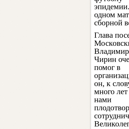
эпидемии.
одном мат
сборной в
Глава пос
Московск
Владимир
Чирин оч
помог в
организа
он, к слов
много лет
нами
плодотво
сотруднич
Великоле