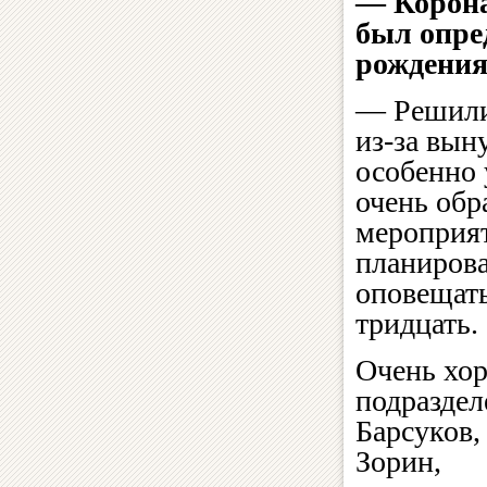
— Корона
был опре
рождения
— Решили 
из-за вын
особенно 
очень обр
мероприят
планирова
оповещать
тридцать.
Очень хор
подразде
Барсуков,
Зорин,