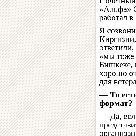
Почетный
«Альфа» С
работал в
Я созвони
Киргизии,
ответили,
«мы тоже 
Бишкеке, 
хорошо от
для ветер
— То ест
формат?
— Да, есл
представи
организац