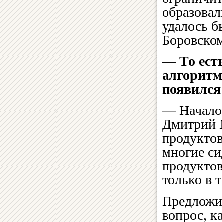
образовал
удалось б
Боровском
— То ест
алгоритм
появился
— Началос
Дмитрий М
продуктов
многие си
продуктов
только в 
Предложил
вопрос, к