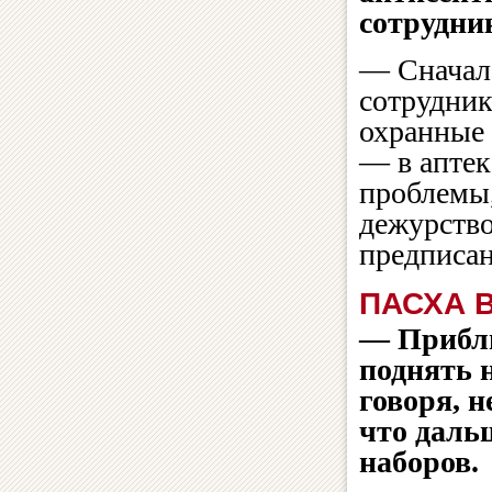
сотрудни
— Сначал
сотрудник
охранные 
— в аптек
проблемы
дежурство
предписан
ПАСХА 
— Прибли
поднять 
говоря, н
что даль
наборов.