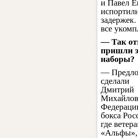
и Павел Е
испортили
задержек.
все укомп
— Так от
пришли 
наборы?
— Предло
сделали
Дмитрий
Михайлов
Федерац
бокса Рос
где ветера
«Альфы»,