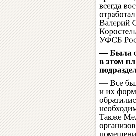
всегда во
отработал
Валерий С
Коростель
УФСБ Росс
— Была с
в этом п
подразд
— Все быв
и их форм
обратилис
необходим
Также Ме
организов
помещени