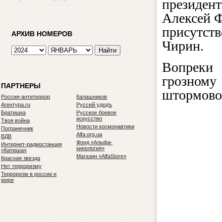
президен
Алексей Ф
присутств
АРХИВ НОМЕРОВ
Чирин.
Вопреки
грозному
ПАРТНЕРЫ
штормов
Россия-антитеррор
Калашников
Агентура.ru
Русскiй удодъ
Братишка
Русское боевое
искусство
Твоя война
Новости космонавтики
Пограничник
Alfa.org.ua
ВДВ
Фонд «Альфа-
Интернет-радиостанция
кинология»
«Катюша»
Магазин «AlfaStore»
Красная звезда
Нет терроризму
Терроризм в россии и
мире