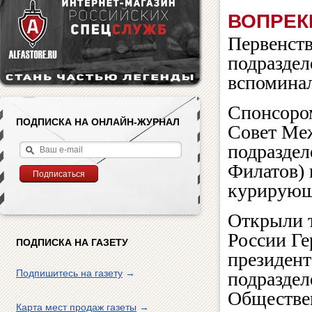
ВОПРЕК
Первенств
подраздел
вспомина
Спонсоро
ПОДПИСКА НА ОНЛАЙН-ЖУРНАЛ
Совет Ме
подраздел
Филатов) 
курирующ
Открыли 
России Ге
ПОДПИСКА НА ГАЗЕТУ
президен
Подпишитесь на газету
→
подраздел
Обществен
Карта мест продаж газеты
→