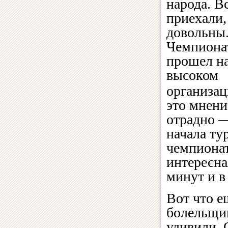
народа. В
приехали,
довольны
Чемпиона
прошел н
высоком
организац
это мнени
отрадно —
начала ту
чемпионат
интересна
минут и в
Вот что е
болельщик
удивили. 