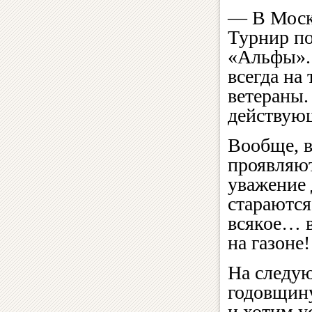
— В Моско
Турнир по
«Альфы». 
всегда на
ветераны.
действующ
Вообще, в
проявляют
уважение 
стараются
всякое… в
на газоне!
На следую
годовщин
и хотим у