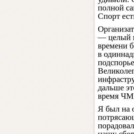
полной са
Спорт ест
Организат
— целый м
времени б
в одиннад
подспорье
Великолеп
инфрастр
дальше эт
время ЧМ
Я был на 
потрясающ
порадовал
нашу сбор