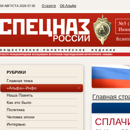
О газете
Об Альфе
09 АВГУСТА 2026 07:30
№5 (
Июнь
Все выпу
РУБРИКИ
Главная тема
«Альфа»-Инфо
Наша Память
Главная стр
Как это было
Политика
Человек эпохи
СПЛАЧ
Интервью