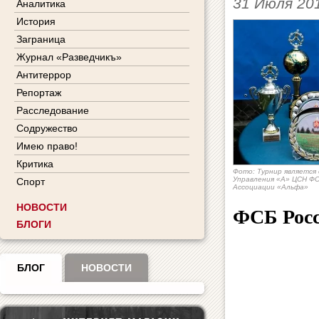
31 Июля 20
Аналитика
История
Заграница
Журнал «Разведчикъ»
Антитеррор
Репортаж
Расследование
Содружество
Имею право!
Критика
Фото: Турнир являетс
Управления «А» ЦСН ФС
Спорт
Ассоциации «Альфа»
НОВОСТИ
ФСБ Росс
БЛОГИ
БЛОГ
НОВОСТИ