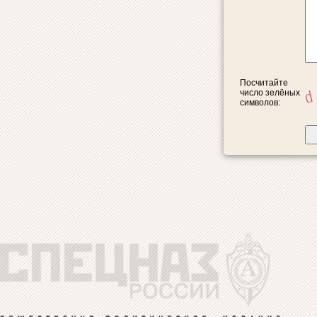
Посчитайте
число зелёных
символов: