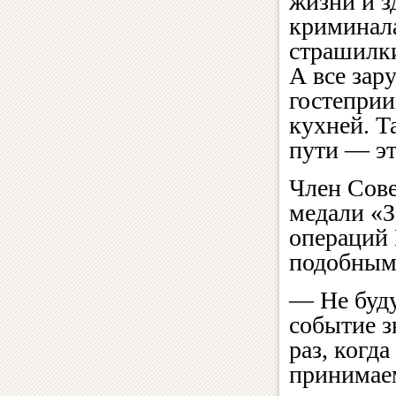
жизни и з
криминала
страшилки
А все зар
гостепри
кухней. Т
пути — эт
Член Сове
медали «З
операций
подобным
— Не буду
событие з
раз, когд
принимаем