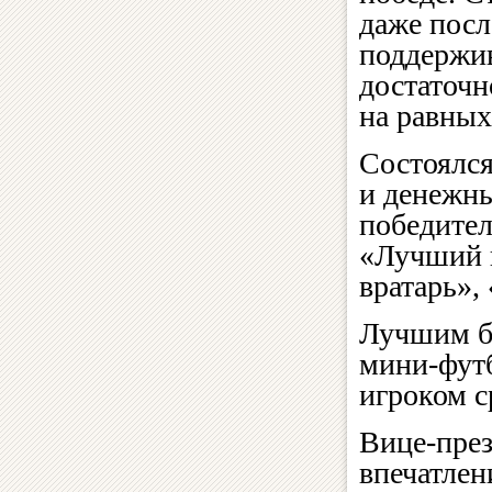
даже посл
поддержив
достаточн
на равных
Состоялс
и денежн
победител
«Лучший 
вратарь»,
Лучшим б
мини-футб
игроком с
Вице-през
впечатлен