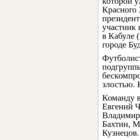
которой у
Красного 
президен
участник 
в Кабуле 
городе Буд
Футболист
подгруппы
бескомпро
злостью. 
Команду в
Евгений Ч
Владимир
Бахтин, 
Кузнецов.