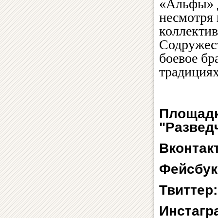
«Альфы» д
несмотря 
коллектив
Содружест
боевое бр
традиция
Площадк
"Развед
Вконтак
Фейсбук
Твиттер
Инстагр