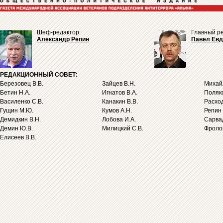
Шеф-редактор:
Главный ре
Александр Репин
Павел Ев
РЕДАКЦИОННЫЙ СОВЕТ:
Березовец В.В.
Зайцев В.Н.
Михайл
Бетин Н.А.
Игнатов В.А.
Поляко
Василенко С.В.
Канакин В.В.
Расход
Гущин М.Ю.
Кумов А.Н.
Репин 
Демидкин В.Н.
Лобова И.А.
Сарва
Демин Ю.В.
Милицкий С.В.
Фролов
Елисеев В.В.