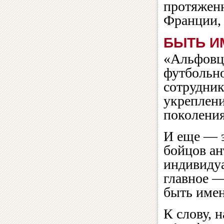
протяженн
Франции,
БЫТЬ И
«Альфовцы
футбольно
сотрудни
укреплен
поколения
И еще — 
бойцов ан
индивидуа
главное —
быть имен
К слову, 