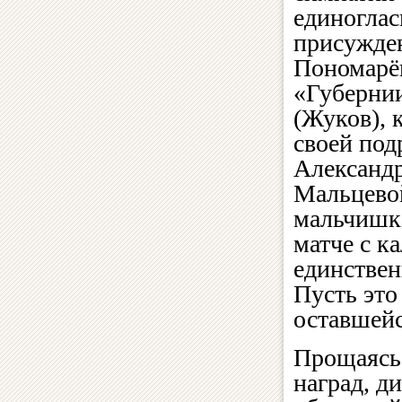
единоглас
присужде
Пономарё
«Губерни
(Жуков), 
своей под
Александ
Мальцевой
мальчишка
матче с к
единствен
Пусть это
оставшейс
Прощаясь 
наград, 