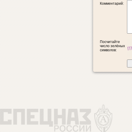
Комментарий:
Посчитайте
число зелёных
символов: