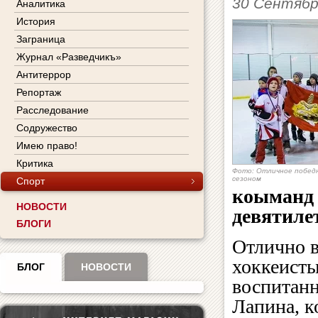
30 Сентябр
Аналитика
История
Заграница
Журнал «Разведчикъ»
Антитеррор
Репортаж
Расследование
Содружество
Имею право!
Критика
Фото: Отличное победн
сезоном
Спорт
коыманд 
НОВОСТИ
девятиле
БЛОГИ
Отлично в
хоккеисты
БЛОГ
НОВОСТИ
воспитан
Лапина, к