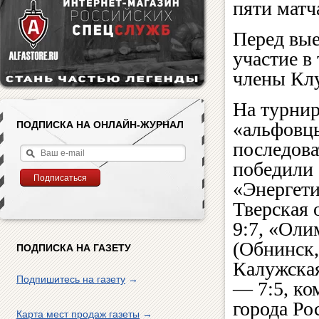
пяти матч
Перед вые
участие в
члены Клу
На турни
«альфовц
ПОДПИСКА НА ОНЛАЙН-ЖУРНАЛ
последова
победили
«Энергети
Тверская 
9:7, «Оли
(Обнинск,
ПОДПИСКА НА ГАЗЕТУ
Калужская
Подпишитесь на газету
→
— 7:5, ко
города Ро
Карта мест продаж газеты
→