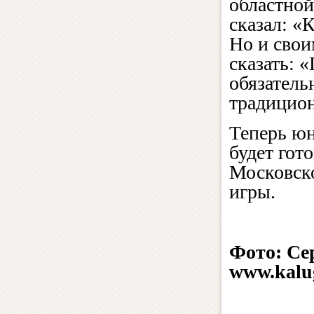
областной
сказал: «
Но и свои
сказать: 
обязатель
традици
Теперь юн
будет гот
Московско
игры.
Фото: Се
www.kalu