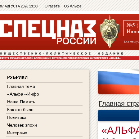
О газете
Об Альфе
07 АВГУСТА 2026 13:33
№5 (
Июнь
Все выпу
РУБРИКИ
Главная тема
«Альфа»-Инфо
Наша Память
Главная стр
Как это было
Политика
Человек эпохи
«АЛЬФ
Интервью