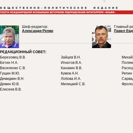
Шеф-редактор:
Главный ре
Александр Репин
Павел Ев
РЕДАКЦИОННЫЙ СОВЕТ:
Березовец В.В.
Зайцев В.Н.
Михайл
Бетин Н.А.
Игнатов В.А.
Поляко
Василенко С.В.
Канакин В.В.
Расход
Гущин М.Ю.
Кумов А.Н.
Репин 
Демидкин В.Н.
Лобова И.А.
Сарва
Демин Ю.В.
Милицкий С.В.
Фролов
Елисеев В.В.