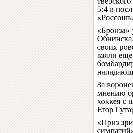
тверского
5:4 в пос
«Россошь
«Бронза»
Обнинска.
своих ров
взяли ещ
бомбарди
нападающ
За вороне
мнению ор
хоккея с 
Егор Гута
«Приз зри
симпатий