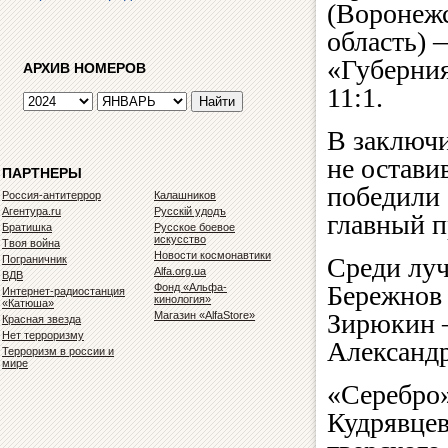
(Воронеж
область) 
«Губерния
АРХИВ НОМЕРОВ
11:1.
В заключ
не остави
ПАРТНЕРЫ
победили 
Россия-антитеррор
Калашников
Агентура.ru
Русскiй удодъ
главный п
Братишка
Русское боевое
искусство
Твоя война
Новости космонавтики
Среди лу
Пограничник
Alfa.org.ua
ВДВ
Бережнов
Фонд «Альфа-
Интернет-радиостанция
кинология»
«Катюша»
Зирюкин 
Магазин «AlfaStore»
Красная звезда
Нет терроризму
Александ
Терроризм в россии и
мире
«Серебро
Кудрявцев