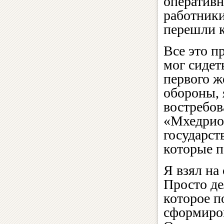
оперативн
работники
перешли к
Все это п
мог сидет
первого ж
обороны, 
востребов
«Мхедрион
государст
которые п
Я взял на
Просто де
которое п
сформиров