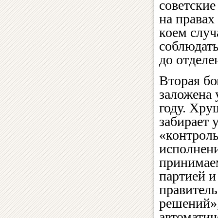
советские
на правах
коем случ
соблюдать
до отделе
Вторая бо
заложена 
году. Хру
забирает 
«контроль
исполнен
принима
партией и
правитель
решений»,
автоматич