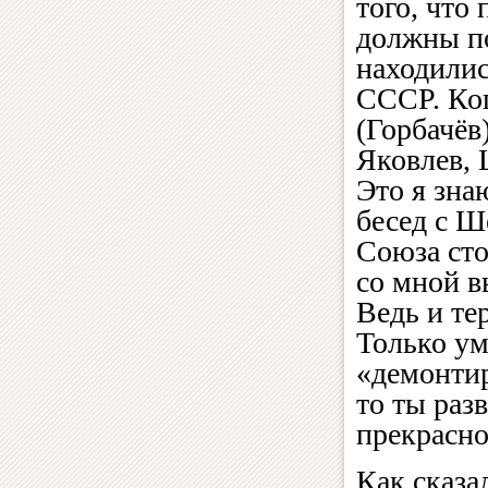
того, что
должны по
находилис
СССР. Ког
(Горбачёв
Яковлев, 
Это я зна
бесед с Ш
Союза сто
со мной в
Ведь и те
Только ум
«демонтир
то ты раз
прекрасн
Как сказа