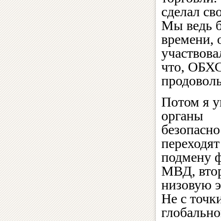
сделал св
Мы ведь б
времени, 
участвова
что, ОБХС
продовол
Потом я у
органы
безопасно
переходят
подмену 
МВД, вто
низовую э
Не с точк
глобальн