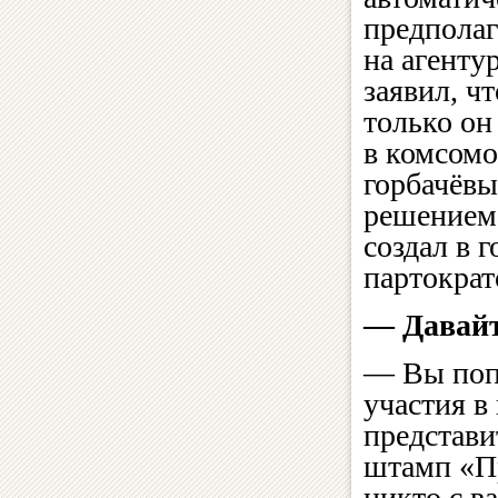
предполаг
на агенту
заявил, ч
только он 
в комсомо
горбачёвы
решением 
создал в 
партокра
— Давайт
— Вы попр
участия в
представи
штамп «П
никто с ва