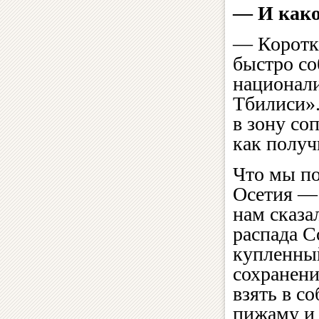
— И како
— Коротки
быстро со
национали
Тбилиси».
в зону со
как получ
Что мы п
Осетия — 
нам сказа
распада С
купленный
сохранени
взять в с
пижаму и 