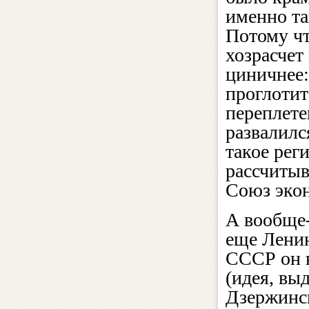
именно та
Потому чт
хозрасчет
циничнее:
проглотит
переплете
развалилс
такое рег
рассчитыв
Союз экон
А вообще-
еще Ленин
СССР он н
(идея, вы
Дзержинс