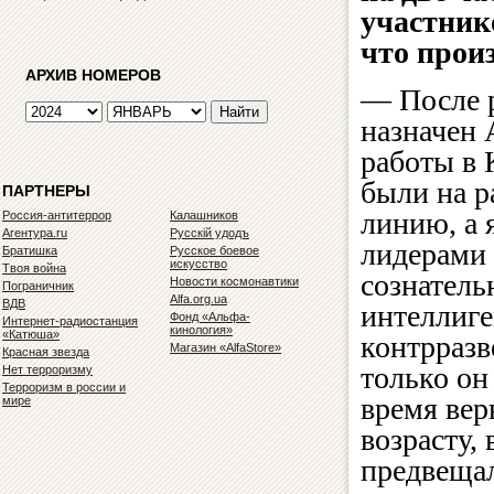
участник
что прои
АРХИВ НОМЕРОВ
— После 
назначен 
работы в 
были на р
ПАРТНЕРЫ
линию, а 
Россия-антитеррор
Калашников
Агентура.ru
Русскiй удодъ
лидерами
Братишка
Русское боевое
искусство
Твоя война
сознатель
Новости космонавтики
Пограничник
Alfa.org.ua
ВДВ
интеллиге
Фонд «Альфа-
Интернет-радиостанция
кинология»
«Катюша»
контрразв
Магазин «AlfaStore»
Красная звезда
только он
Нет терроризму
Терроризм в россии и
время вер
мире
возрасту,
предвеща