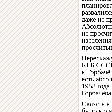
планирова
развалилс
даже не п
Абсолютно
не просчи
населения
просчиты
Перескажу
КГБ СССР
к Горбачё
есть абсо
1958 года
Горбачёва
Сказать в
было крам