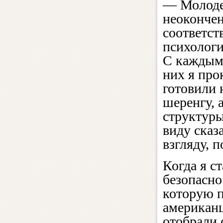
— Молоде
неоконче
соответс
психологи
С каждым 
них я про
готовили 
шеренгу, 
структуры
виду сказ
взгляду, 
Когда я с
безопасно
которую п
американц
отобрали 