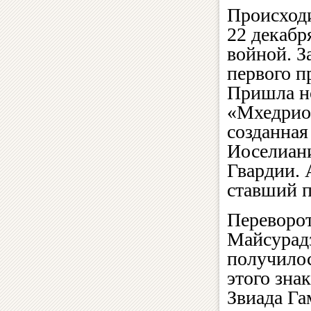
Происходи
22 декабр
войной. З
первого п
Пришла но
«Мхедрион
созданная
Иоселиани
Гвардии. 
ставший 
Переворот
Майсурадз
получилос
этого зна
Звиада Га