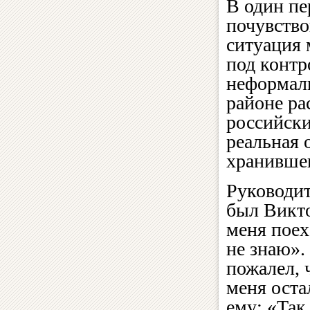
В один п
почувство
ситуация 
под контр
неформал
районе р
российски
реальная 
хранившег
Руководит
был Викто
меня поех
не знаю».
пожалел, 
меня оста
ему: «Так 