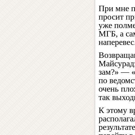
При мне п
просит пр
уже полме
МГБ, а са
наперевес
Возвращаю
Майсурадз
зам?» — «
по ведомс
очень пло
так выход
К этому в
располага
результат