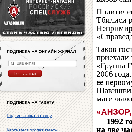
Политичес
Тбилиси р
Непримир
«Справедл
Таков гос
ПОДПИСКА НА ОНЛАЙН-ЖУРНАЛ
приехали 
«Группа Г
2006 года
ее перво
Шавишвили
материало
ПОДПИСКА НА ГАЗЕТУ
«АНЗОР,
Подпишитесь на газету
→
— 1992 г
на две ч
Карта мест продаж газеты
→