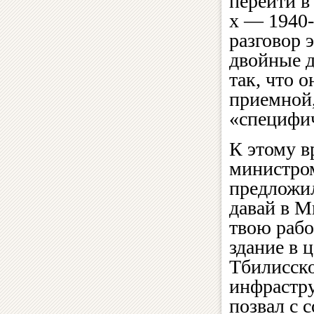
перейти в
х — 1940-
разговор 
двойные д
так, что 
приемной,
«специфич
К этому в
министром
предложил
давай в М
твою рабо
здание в 
Тбилисско
инфрастру
позвал с с