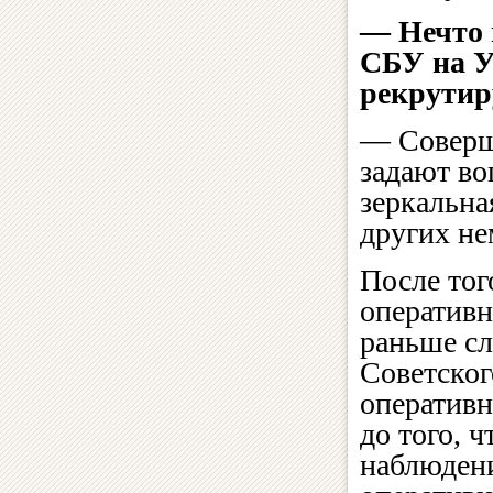
— Нечто п
СБУ на У
рекрутир
— Соверше
задают во
зеркальна
других не
После тог
оперативн
раньше сл
Советско
оперативн
до того, 
наблюдени