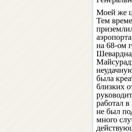
Моей же ц
Тем време
приземлил
аэропорта
на 68-ом 
Шеварднад
Майсурадз
неудачную
была креа
близких о
руководит
работал в
не был по
много слу
действую