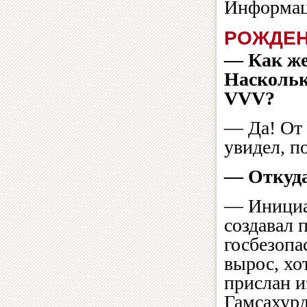
Информац
РОЖДЕН
— Как же
Наскольк
VVV?
— Да! От 
увидел, п
— Откуда
— Инициа
создавал 
госбезопа
вырос, хо
прислан и
Гамсахурд