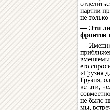
отделитьс
партии пр
не только
— Эти ли
фронтов 
— Именно 
приближе
вменяемый
его спрос
«Грузия д
Грузия, о
кстати, н
совместно
не было н
мы, встре