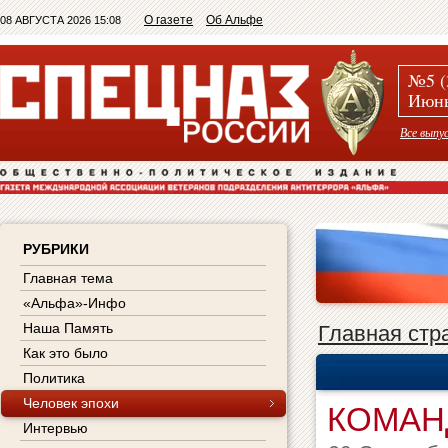
О газете
Об Альфе
08 АВГУСТА 2026 15:08
№5 (
Июнь
Все выпу
РУБРИКИ
Главная тема
«Альфа»-Инфо
Наша Память
Главная стр
Как это было
Политика
Человек эпохи
КОМАН
Интервью