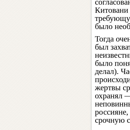
согласова
Китовани 
требующую
было необ
Тогда оч
был захва
неизвестн
было поня
делал). Ча
происходи
жертвы ср
охранял —
неповинны
россияне,
срочную с