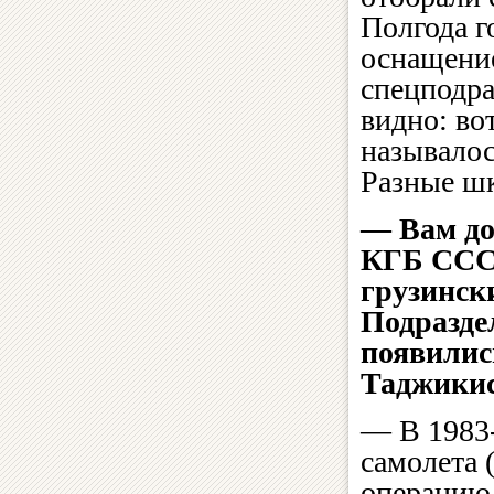
Полгода г
оснащение
спецподра
видно: во
называлос
Разные ш
— Вам до
КГБ СССР
грузинск
Подразде
появилис
Таджики
— В 1983-
самолета 
операцию