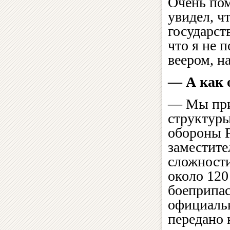
Очень пом
увидел, ч
государст
что я не 
веером, н
— А как 
— Мы при
структуры
обороны Р
заместите
сложности
около 120
боеприпас
официальн
передано 