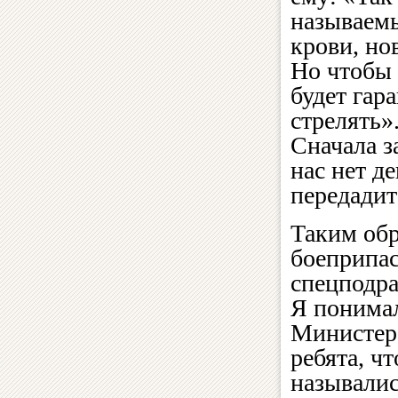
называем
крови, но
Но чтобы 
будет гара
стрелять»
Сначала за
нас нет д
передади
Таким обр
боеприпас
спецподра
Я понимал
Министерс
ребята, ч
называлис