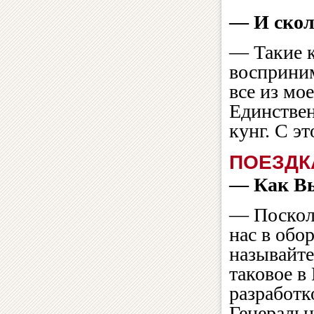
— И скол
— Такие к
восприни
все из мо
Единствен
кунг. С э
ПОЕЗДК
— Как Вы
— Поскол
нас в обо
называйте
таковое в
разработк
Генеральн