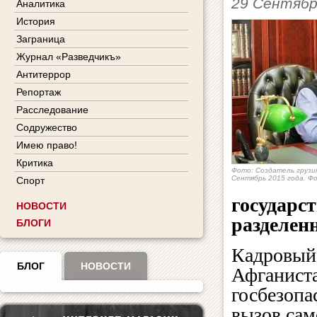
29 Сентябр
Аналитика
История
Заграница
Журнал «Разведчикъ»
Антитеррор
Репортаж
Расследование
Содружество
Имею право!
Критика
Фото: Создатель грузи
Сентябрь 2015 года. Ф
Спорт
государс
НОВОСТИ
разделен
БЛОГИ
Кадровый
БЛОГ
НОВОСТИ
Афганиста
госбезопа
вызов са