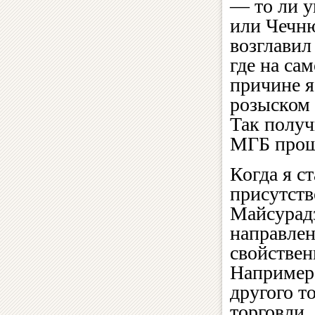
— то ли у
или Чечню
возглавил
где на са
причине я
розыском 
Так получ
МГБ прош
Когда я с
присутств
Майсурадз
направлен
свойстве
Например,
другого т
торговли.