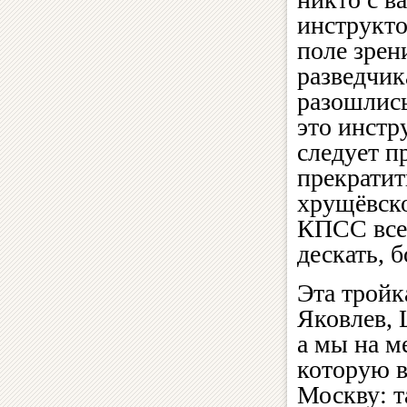
инструкто
поле зрен
разведчик
разошлись
это инстр
следует п
прекратит
хрущёвско
КПСС все 
дескать, 
Эта тройк
Яковлев, 
а мы на м
которую в
Москву: т