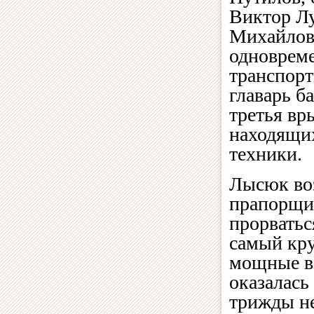
Виктор Л
Михайлов.
одновреме
транспорт
главарь б
третья вр
находящих
техники.
Лысюк воз
прапорщик
прорватьс
самый кру
мощные вз
оказалась
трижды не