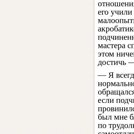
отношения
его учили
малоопытн
акробатик
подчиненн
мастера с
этом ниче
достичь —
— Я всегд
нормальн
обращался
если под
провинилс
был мне б
по трудо
самоотдач