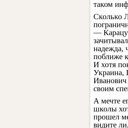
таком инф
Сколько Л
пограничн
— Карацу
зачитывал
надежда, 
поближе к
И хотя по
Украина, 
Иванович 
своим спе
А мечте е
школы хот
прошел ме
видите ли