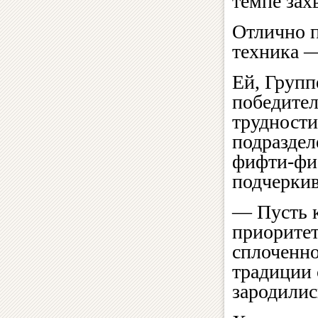
темпе зах
Отлично п
техника 
Ей, Групп
победител
трудности
подраздел
фифти-фиф
подчерки
— Пусть к
приоритет
сплоченно
традиции 
зародилис