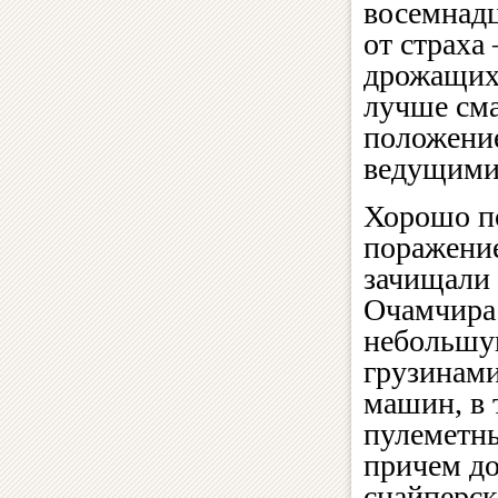
восемнад
от страха
дрожащих 
лучше сма
положение
ведущими 
Хорошо п
поражение
зачищали
Очамчира.
небольшую
грузинами
машин, в 
пулеметны
причем до
снайперск