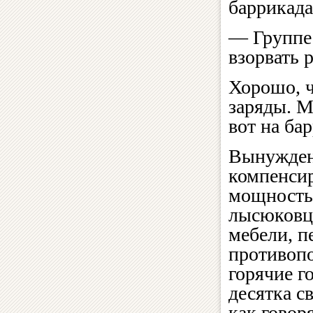
баррикада
— Группе
взорвать 
Хорошо, ч
заряды. М
вот на ба
Вынужден
компенсир
мощностью
лысюковце
мебели, п
противопо
горячие г
десятка с
как говор