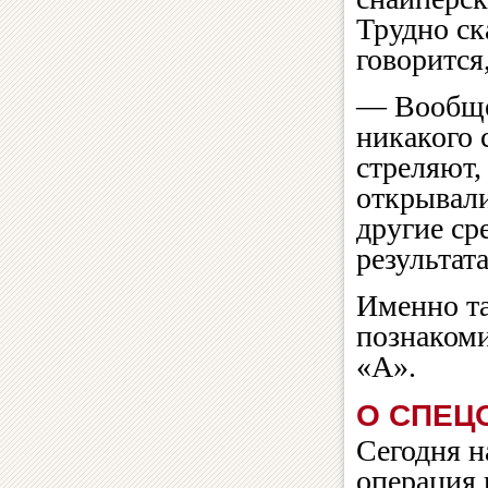
Трудно ск
говорится
— Вообще 
никакого 
стреляют,
открывали
другие ср
результата
Именно та
познакоми
«А».
О СПЕЦ
Сегодня н
операция 