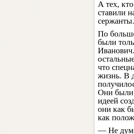
А тех, кт
ставили н
сержанты
По большо
были толь
Иванович.
остальные
что спецн
жизнь. В 
получилос
Они были
идеей соз
они как б
как положе
— Не дум