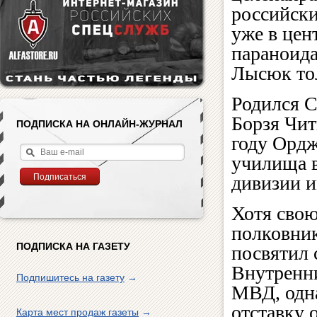
российски
уже в цен
параноида
Лысюк тол
Родился С
Борзя Чит
ПОДПИСКА НА ОНЛАЙН-ЖУРНАЛ
году Ордж
училища в
дивизии и
Хотя сво
полковни
ПОДПИСКА НА ГАЗЕТУ
посвятил 
Внутренн
Подпишитесь на газету
→
МВД, одн
отставку 
Карта мест продаж газеты
→