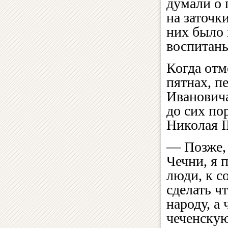
думали о 
на заточк
них было
воспитан
Когда отм
пятнах, п
Ивановича
до сих по
Николая II
— Позже, 
Чечни, я 
люди, к с
сделать ч
народу, а
чеченскую