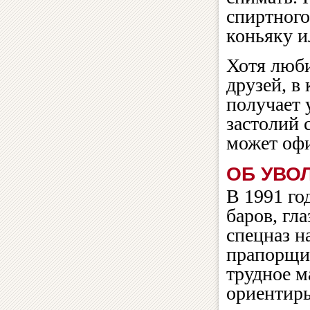
спиртного
коньяку и
Хотя люби
друзей, в
получает 
застолий 
может оф
ОБ УВО
В 1991 го
баров, гл
спецназ н
прапорщик
трудное м
ориентиры