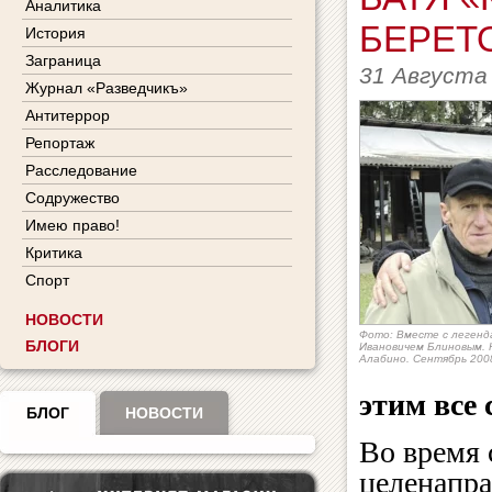
Аналитика
БЕРЕТ
История
Заграница
31 Августа
Журнал «Разведчикъ»
Антитеррор
Репортаж
Расследование
Содружество
Имею право!
Критика
Спорт
НОВОСТИ
Фото: Вместе с леген
БЛОГИ
Ивановичем Блиновым. 
Алабино. Сентябрь 200
этим все 
БЛОГ
НОВОСТИ
Во время
целенапра