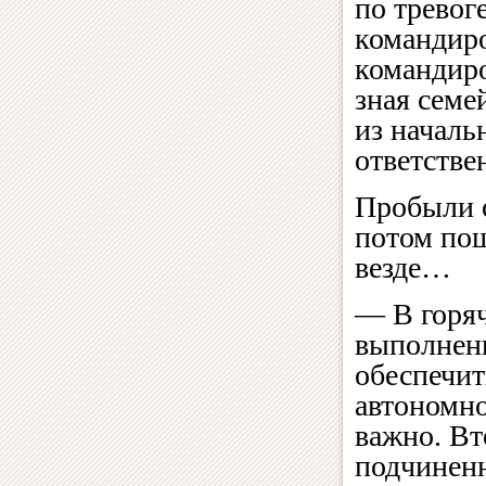
по тревог
командиро
командиро
зная семе
из начальн
ответстве
Пробыли о
потом пош
везде…
— В горяч
выполнени
обеспечит
автономно
важно. Вт
подчинен