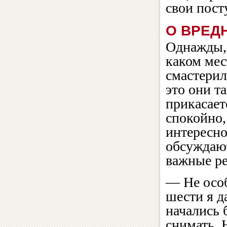
свои пост
О ВРЕД
Однажды, 
каком мес
смастерил
это они т
прикасает
спокойно,
интересно
обсуждают
важные ре
— Не особ
шести я д
начались 
снимать. 