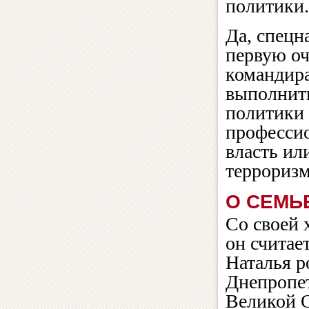
политики.
Да, спецн
первую оч
командира
выполнить
политики 
профессио
власть ил
террориз
О СЕМЬ
Со своей 
он считае
Наталья р
Днепропет
Великой О