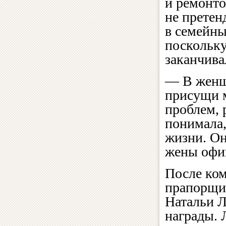
и ремонто
не прете
в семейны
поскольку
заканчива
— В женщи
присущи м
проблем, 
понимала,
жизни. Он
жены офиц
После ком
прапорщик
Натальи 
награды.