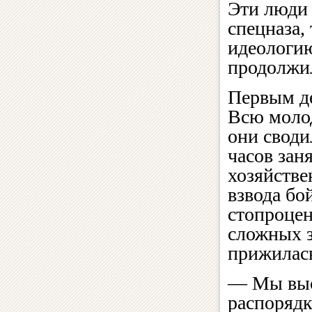
Эти люди 
спецназа,
идеологию
продолжил
Первым де
Всю молод
они своди
часов зан
хозяйстве
взвода бо
стопроце
сложных з
прижилась
— Мы выс
распорядк