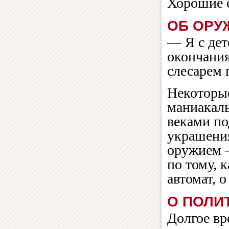
Хорошие с
ОБ ОРУ
— Я с дет
окончания
слесарем 
Некоторые
маниакаль
веками по
украшени
оружием 
по тому, 
автомат, 
О ПОЛИ
Долгое вр