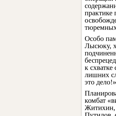
содержани
практике 
освобожде
тюремных
Особо пам
Лысюку, х
подчиненн
беспрецед
к схватке
лишних сл
это дело!
Планиров
комбат «в
Житихин, 
Путилов,