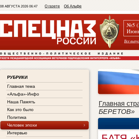
О газете
Об Альфе
08 АВГУСТА 2026 06:47
№5 (
Июнь
Все выпу
РУБРИКИ
Главная тема
«Альфа»-Инфо
Наша Память
Главная стр
Как это было
БЕРЕТОВ»
Политика
Человек эпохи
Интервью
БАТЯ 