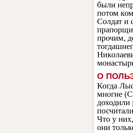
были непр
потом ком
Солдат и 
прапорщи
прочим, д
тогдашнег
Николаеви
монастырь
О ПОЛЬ
Когда Лыс
многие (С
доходили 
посчитали
Что у них
они тольк