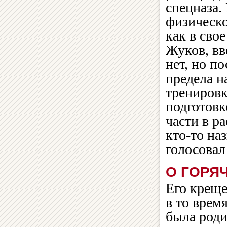
спецназа.
физическо
как в сво
Жуков, вв
нет, но п
предела н
тренировк
подготовк
части в р
кто-то на
голосовал
О ГОРЯ
Его креще
в то врем
была роди