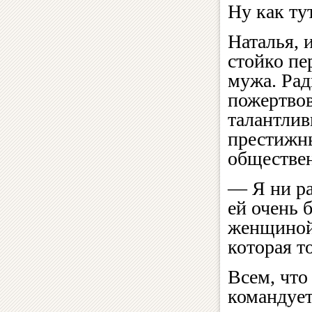
Ну как ту
Наталья, 
стойко пе
мужа. Рад
пожертвов
талантлив
престижны
обществен
— Я ни ра
ей очень 
женщиной,
которая т
Всем, что
командует