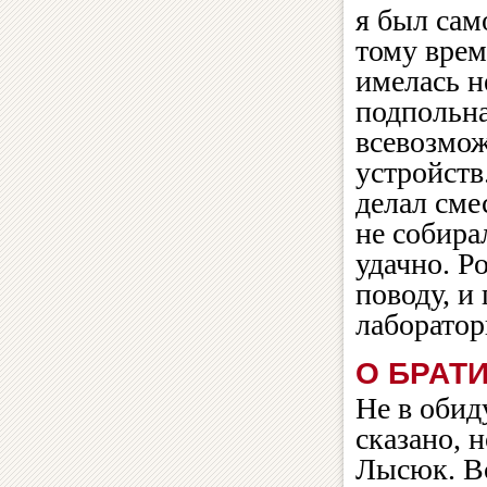
я был сам
тому врем
имелась 
подпольна
всевозмож
устройств
делал сме
не собира
удачно. Р
поводу, и
лаборато
О БРАТ
Не в обид
сказано, 
Лысюк. Вс