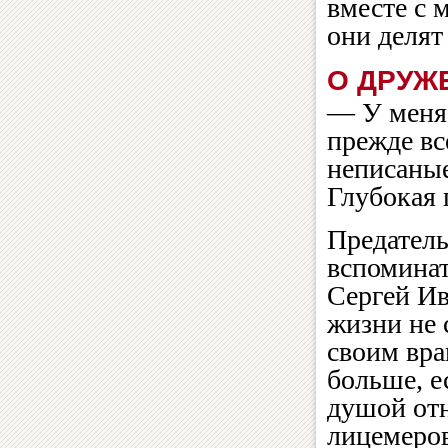
вместе с 
они делят
О ДРУЖ
— У меня 
прежде вс
неписаные
Глубокая 
Предатель
вспоминат
Сергей Ив
жизни не 
своим вра
больше, е
душой отн
лицемеров