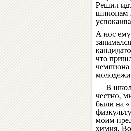
Решил идт
шпионам и
успокаива
А нос ему
занимался
кандидато
что пришл
чемпиона 
молодежи
— В школ
честно, м
были на 
физкульт
моим пре
химия. Во