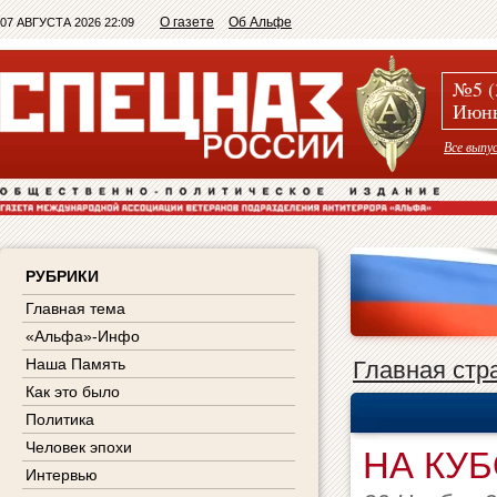
О газете
Об Альфе
07 АВГУСТА 2026 22:09
№5 (
Июнь
Все выпу
РУБРИКИ
Главная тема
«Альфа»-Инфо
Наша Память
Главная стр
Как это было
Политика
Человек эпохи
НА КУ
Интервью