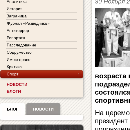
30 Ноября 
Аналитика
История
Заграница
Журнал «Разведчикъ»
Антитеррор
Репортаж
Расследование
Содружество
Имею право!
Критика
Спорт
возраста 
подразде
НОВОСТИ
состоялся
БЛОГИ
спортивн
БЛОГ
НОВОСТИ
На церемо
президент
подраздел