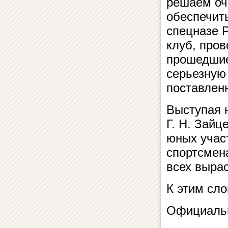
решаем оч
обеспечит
спецназе Р
клуб, про
прошедшие
серьезную 
поставлен
Выступая 
Г. Н. Зай
юных учас
спортсмена
всех выра
К этим сло
Официальн