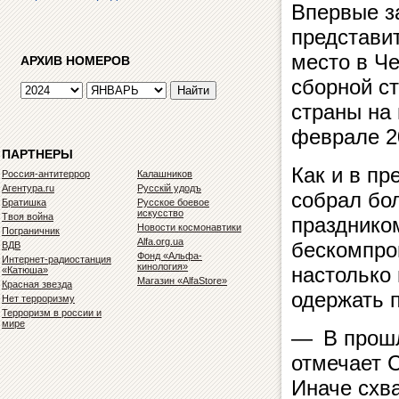
Впервые з
представи
место в Ч
АРХИВ НОМЕРОВ
сборной с
страны на 
феврале 2
ПАРТНЕРЫ
Как и в п
Россия-антитеррор
Калашников
Агентура.ru
Русскiй удодъ
собрал бо
Братишка
Русское боевое
искусство
Твоя война
празднико
Новости космонавтики
Пограничник
Alfa.org.ua
бескомпро
ВДВ
Фонд «Альфа-
Интернет-радиостанция
кинология»
настолько
«Катюша»
Магазин «AlfaStore»
Красная звезда
одержать п
Нет терроризму
Терроризм в россии и
мире
— В прошл
отмечает С
Иначе схва