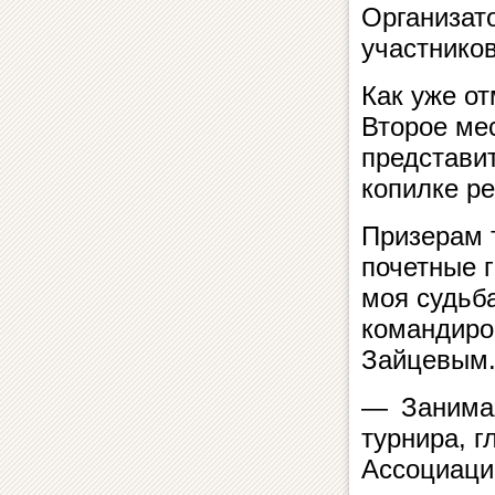
Организат
участников
Как уже о
Второе ме
представит
копилке ре
Призерам 
почетные 
моя судьб
командиро
Зайцевым
— Занимая
турнира, 
Ассоциаци