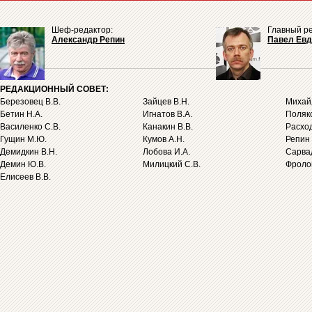
Шеф-редактор:
Главный ре
Александр Репин
Павел Ев
РЕДАКЦИОННЫЙ СОВЕТ:
Березовец В.В.
Зайцев В.Н.
Михайл
Бетин Н.А.
Игнатов В.А.
Поляко
Василенко С.В.
Канакин В.В.
Расход
Гущин М.Ю.
Кумов А.Н.
Репин 
Демидкин В.Н.
Лобова И.А.
Сарва
Демин Ю.В.
Милицкий С.В.
Фролов
Елисеев В.В.