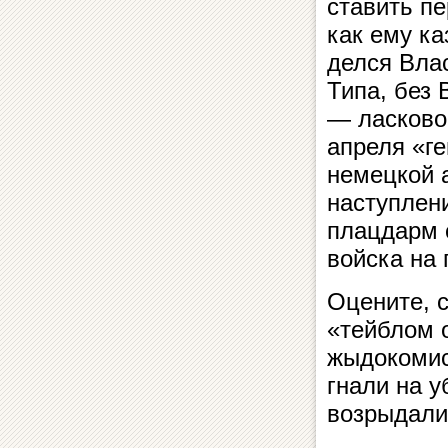
ставить п
как ему ка
делся Вла
Типа, без 
— ласково
апреля «г
немецкой а
наступлен
плацдарм с
войска на
Оцените, с
«тейблом 
жыдокомис
гнали на 
возрыдали