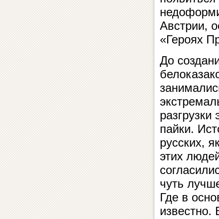
недоформи
Австрии, 
«Героях Пр
До создан
белоказако
занималис
экстремал
разгрузки 
пайки. Ист
русских, 
этих люде
согласили
чуть лучш
Где в осно
известно. 