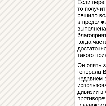
Если переп
то получи
решило во
в продолж
выполнена
благоприят
когда част
достаточно
такого при
Он опять з
генерала 
недавнем 
использов
дивизии в 
противоре
главноком