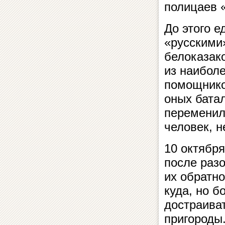
полицаев 
До этого 
«русскими
белоказак
из наибол
помощников
оных батал
переменилс
человек, 
10 октября
после раз
их обратно
куда, но 
достраиват
пригороды.