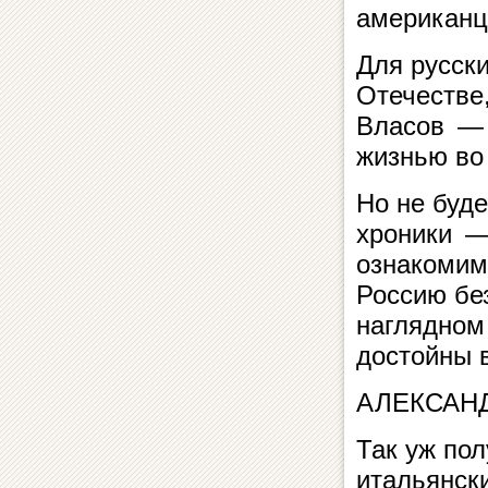
американца
Для русск
Отечестве
Власов — 
жизнью во
Но не буд
хроники — 
ознакомим
Россию без
наглядном
достойны 
АЛЕКСАНД
Так уж пол
итальянск