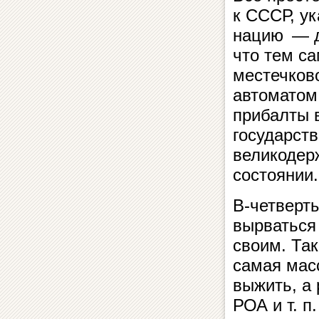
к СССР, ук
нацию — д
что тем са
местечково
автоматом 
прибалты в
государст
великодер
состоянии.
В-четверты
вырваться 
своим. Так
самая мас
выжить, а 
РОА и т. п