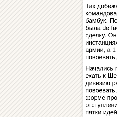
Так добеж
командова
бамбук. П
была de f
сделку. О
инстанция
армии, а 1
повоевать
Начались 
ехать к Ше
дивизию р
повоевать,
форме про
отступлени
пятки иде