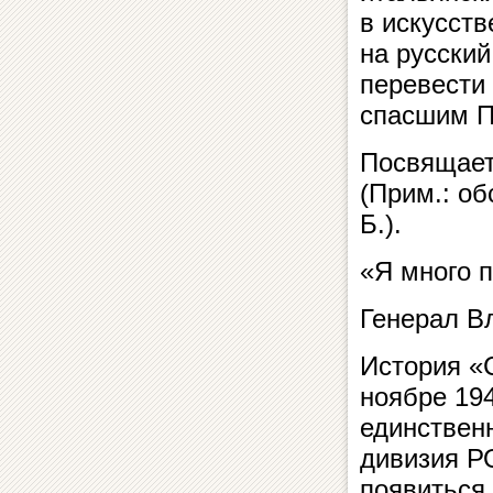
в искусств
на русский
перевести 
спасшим П
Посвящает
(Прим.: о
Б.).
«Я много 
Генерал Вл
История «
ноябре 19
единствен
дивизия Р
появиться 