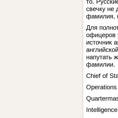
то. Русски
свечку не 
фамилия, 
Для полно
офицеров 
источник а
английской
напутать ж
фамилии.
Chief of St
Operations
Quartermas
Intelligenc