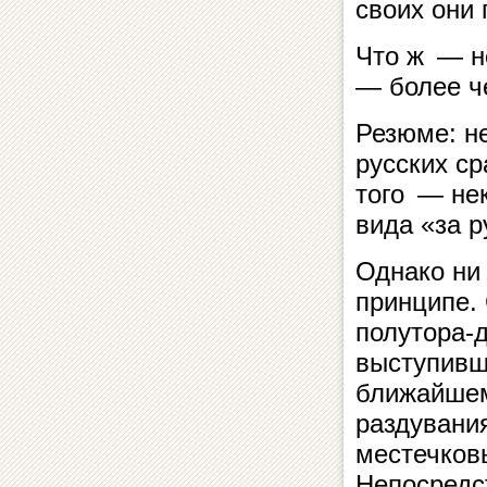
своих они 
Что ж — н
— более ч
Резюме: не
русских с
того — не
вида «за 
Однако ни 
принципе.
полутора-
выступивш
ближайшем
раздувания
местечков
Непосредс