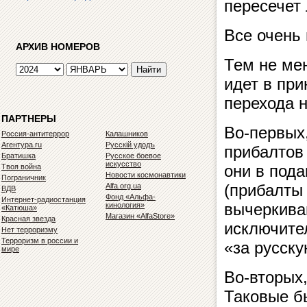
пересечет
Все очень
АРХИВ НОМЕРОВ
Тем не мен
идет в пр
перехода н
ПАРТНЕРЫ
Во-первых
Россия-антитеррор
Калашников
Агентура.ru
Русскiй удодъ
прибалтов 
Братишка
Русское боевое
искусство
они в под
Твоя война
Новости космонавтики
Пограничник
(прибалты
Alfa.org.ua
ВДВ
Фонд «Альфа-
Интернет-радиостанция
вычеркиваю
кинология»
«Катюша»
Магазин «AlfaStore»
Красная звезда
исключите
Нет терроризму
Терроризм в россии и
«за русск
мире
Во-вторых
Таковые б