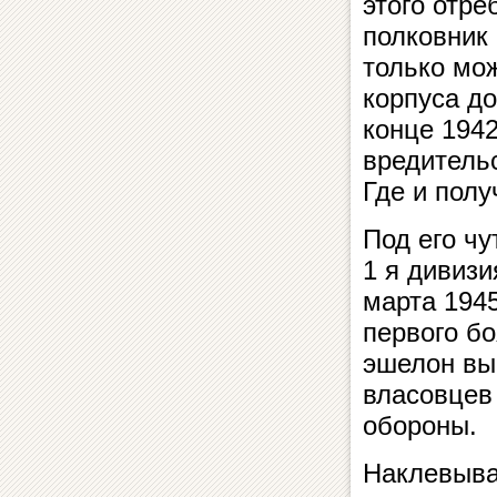
этого отре
полковник 
только мо
корпуса до
конце 1942
вредительс
Где и полу
Под его ч
1 я дивизи
марта 1945
первого б
эшелон выг
власовцев
обороны.
Наклевыва