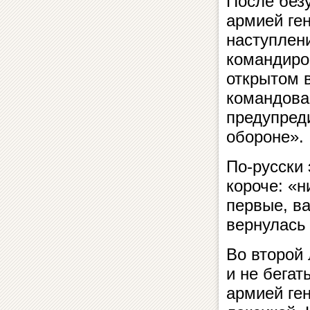
После без
армией ге
наступлени
командиро
открытом 
командован
предупред
обороне».
По-русски 
короче: «н
первые, ва
вернулась
Во второй
и не бегат
армией ге