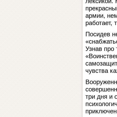
лексикой. 
прекрасны
армии, нем
работает, т
Посидев н
«снабжать
Узнав про 
«Воинствен
самозащит
чувства к
Вооруженн
совершенн
три дня и 
психологи
приключен