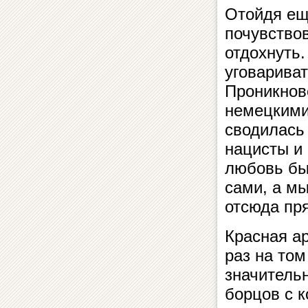
Отойдя ещ
почувство
отдохнуть.
уговариват
Проникнов
немецкими
сводилась
нацисты и
любовь бы
сами, а м
отсюда пр
Красная а
раз на том
значитель
борцов с 