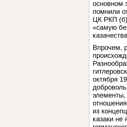
основном э
помнили о
ЦК РКП (б)
«самую бе
казачества
Впрочем, р
происхожд
Разнообра
гитлеровск
октября 19
доброволь
элементы,
отношения
из концепц
казаки не 
германског