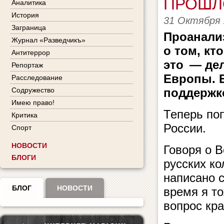
ПРОШЛ
Аналитика
История
31 Октября 
Заграница
Проанали
Журнал «Разведчикъ»
о том, кт
Антитеррор
это — дел
Репортаж
Европы. 
Расследование
Содружество
поддержк
Имею право!
Теперь по
Критика
России.
Спорт
НОВОСТИ
Говоря о 
БЛОГИ
русских ко
написано с
БЛОГ
НОВОСТИ
время я т
вопрос кра