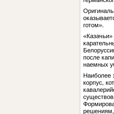
Оригинальн
оказывает
готом».
«Казачьи»
карательн
Белоруссии
после кап
наемных у
Наиболее 
корпус, к
кавалерий
существова
Формирован
решениям,