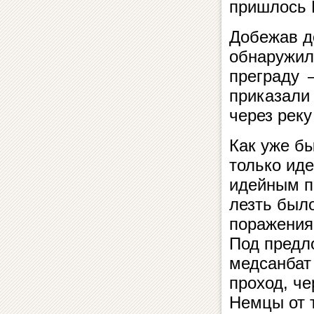
пришлось 
Добежав д
обнаружил
преграду 
приказали
через реку
Как уже б
только ид
идейным п
лезть было
поражения
Под предло
медсанбат
проход, че
Немцы от т