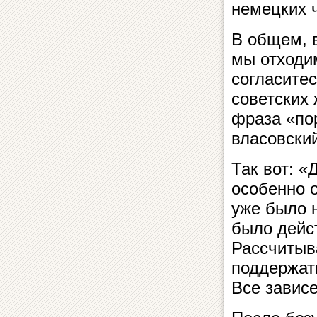
немецких ч
В общем, в
мы отходим
согласите
советских 
фраза «пор
власовски
Так вот: 
особенно 
уже было 
было дейст
Рассчитыв
поддержат
Все завис