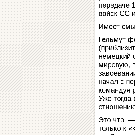
передаче 1
войск СС и
Имеет смы
Гельмут ф
(приблизи
немецкий 
мировую, в
завоевани
начал с п
командуя 
Уже тогда
отношению
Это что —
только к «