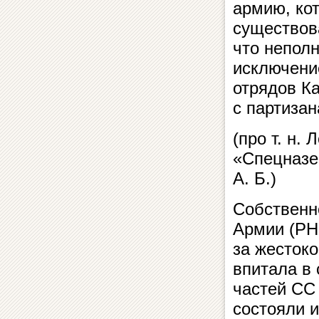
армию, кот
существов
что непол
исключени
отрядов К
с партизан
(про т. н.
«Спецназе»
А. Б.)
Собственн
Армии (РН
за жестоко
впитала в 
частей СС
состояли 