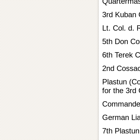
Quartermas
3rd Kuban
Lt. Col. d.
5th Don Co
6th Terek 
2nd Cossack
Plastun (Co
for the 3rd
Commander
German Lia
7th Plastun