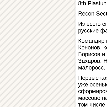
8th Plastu
Recon Sect
Из всего с
русские ф
Командир 
Кононов, к
Борисов и 
Захаров. 
малоросс.
Первые ка
уже осень
сформиров
массово н
том числе