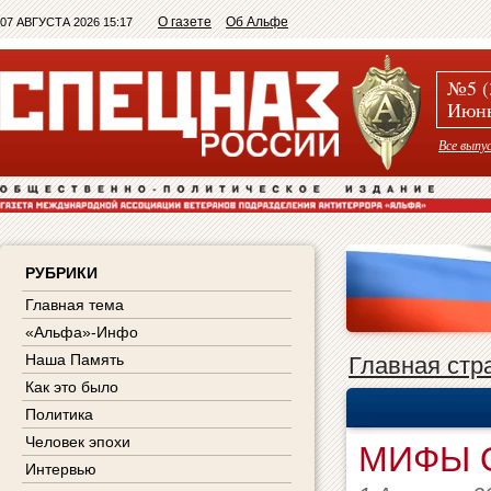
О газете
Об Альфе
07 АВГУСТА 2026 15:17
№5 (
Июнь
Все выпу
РУБРИКИ
Главная тема
«Альфа»-Инфо
Наша Память
Главная стр
Как это было
Политика
Человек эпохи
МИФЫ 
Интервью