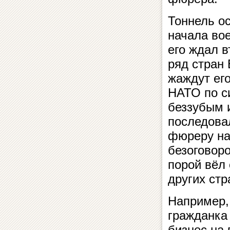
Тоннель ос
начала во
его ждал 
ряд стран
жаждут ег
НАТО по с
беззубым 
последовал
фюреру на
безоговор
порой вёл
других стр
Например,
гражданка
бизнес на 