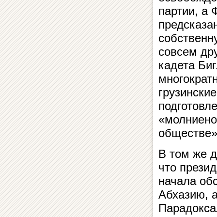
партии, а 
предсказа
собственну
совсем др
кадета Би
многократ
грузинские
подготовле
«молниено
обществе».
В том же 
что прези
начала обс
Абхазию, 
Парадокса