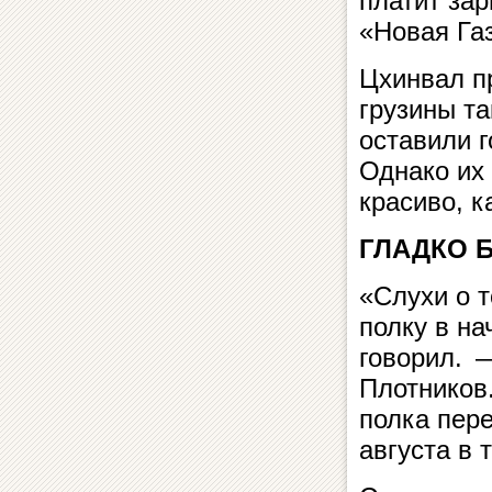
платит зар
«Новая Газ
Цхинвал пр
грузины та
оставили г
Однако их
красиво, к
ГЛАДКО 
«Слухи о т
полку в на
говорил. 
Плотников
полка пере
августа в 