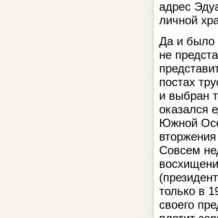
адрес Эдуа
личной хр
Да и было
не предста
представи
постах тру
и выбран т
оказался 
Южной Осе
вторжения 
Совсем не
восхищени
(президент
только в 1
своего пр