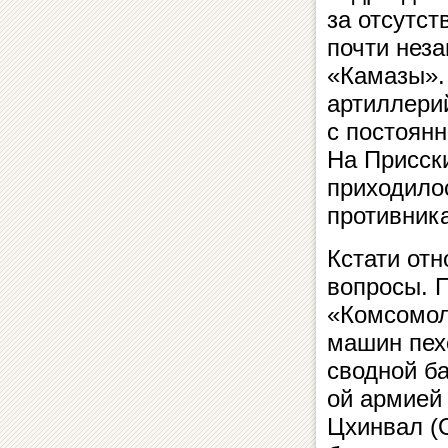
за отсутс
почти нез
«Камазы».
артиллери
с постоян
На Присски
приходило
противника
Кстати отн
вопросы. П
«Комсомол
машин пехо
сводной б
ой армией
Цхинвал (О