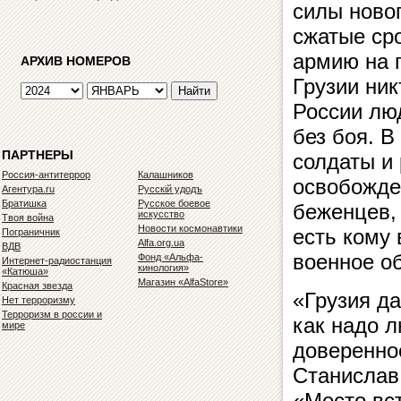
силы ново
сжатые ср
армию на 
АРХИВ НОМЕРОВ
Грузии ни
России лю
без боя. В
ПАРТНЕРЫ
солдаты и
Россия-антитеррор
Калашников
освобожде
Агентура.ru
Русскiй удодъ
Братишка
Русское боевое
беженцев,
искусство
Твоя война
Новости космонавтики
есть кому 
Пограничник
Alfa.org.ua
ВДВ
военное об
Фонд «Альфа-
Интернет-радиостанция
кинология»
«Катюша»
Магазин «AlfaStore»
Красная звезда
«Грузия да
Нет терроризму
Терроризм в россии и
как надо 
мире
доверенно
Станислав
«Место вс