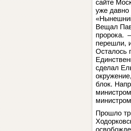
сайте Моск
уже давно
«Нынешний
Вещал Пав
пророка. 
перешли, и
Осталось г
Единствен
сделал Ель
окружение
блок. Напр
министром
министром
Прошло три
Ходорковс
освобожде