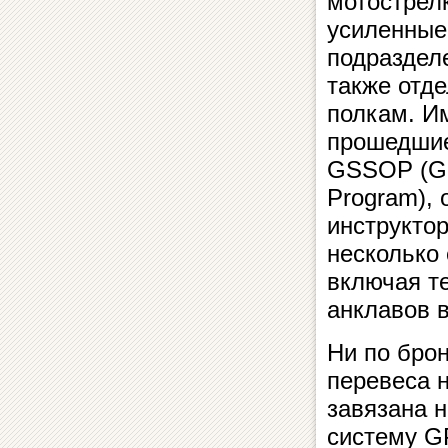
мотострелк
усиленные
подраздел
также отд
полкам. Им
прошедшие
GSSOP (Geo
Program),
инструктор
несколько
включая т
анклавов 
Ни по брон
перевеса 
завязана 
систему G