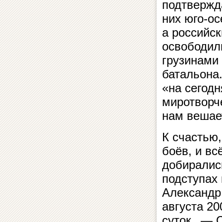
подтвержд
них юго-о
а российск
освободил
грузинами 
батальона.
«на сегод
миротворч
нам вешае
К счастью
боёв, и вс
добиралис
подступах
Александр
августа 20
суток. — С