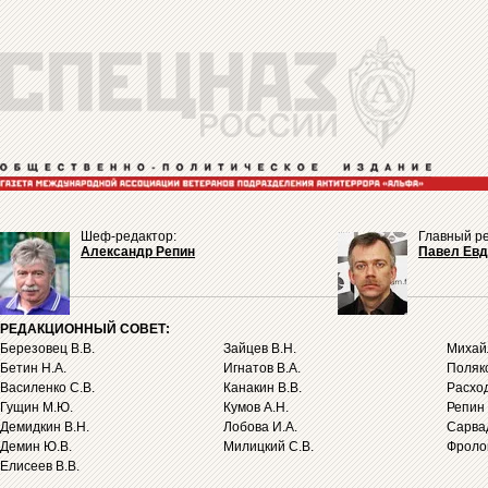
Шеф-редактор:
Главный ре
Александр Репин
Павел Ев
РЕДАКЦИОННЫЙ СОВЕТ:
Березовец В.В.
Зайцев В.Н.
Михайл
Бетин Н.А.
Игнатов В.А.
Поляко
Василенко С.В.
Канакин В.В.
Расход
Гущин М.Ю.
Кумов А.Н.
Репин 
Демидкин В.Н.
Лобова И.А.
Сарва
Демин Ю.В.
Милицкий С.В.
Фролов
Елисеев В.В.