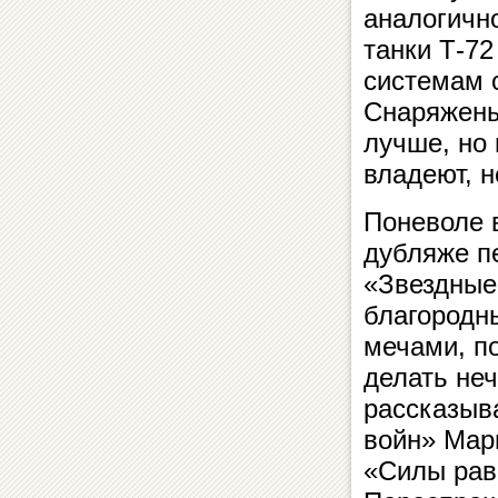
аналогичн
танки Т-72
системам с
Снаряжены
лучше, но 
владеют, н
Поневоле 
дубляже п
«Звездные
благородн
мечами, по
делать не
рассказыв
войн» Мар
«Силы рав