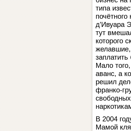
типа изве
почётного
д’Ивуара Э
тут вмешал
которого 
желавшие,
заплатить
Мало того,
аванс, а к
решил дел
франко-гру
свободных
наркотика
В 2004 год
Мамой кля