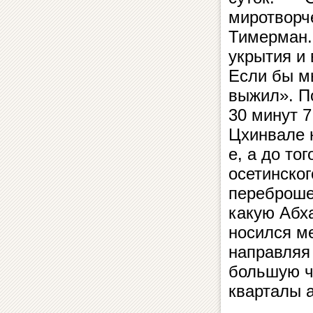
миротворч
Тимерман.
укрытия и 
Если бы м
выжил». П
30 минут 7
Цхинвале н
е, а до то
осетинског
переброше
какую Абх
носился м
направляя
большую ч
кварталы 