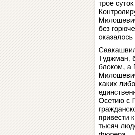
трое суток
Контролир
Милошевич
без горюче
оказалось
Саакашвил
Туджман, 
блоком, а 
Милошевич
каких либ
единствен
Осетию с Р
гражданско
привести к
тысяч люд
фюрера.