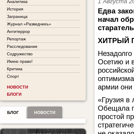
1 Августа 2
Аналитика
История
Едва зак
Заграница
начал обр
Журнал «Разведчикъ»
старатель
Антитеррор
Репортаж
ХИТРЫЙ 
Расследование
Незадолго
Содружество
Осетию и в
Имею право!
российско
Критика
Спорт
оптимизма.
армии они 
НОВОСТИ
БЛОГИ
«Грузия в
Обещала п
БЛОГ
НОВОСТИ
простой пр
стратегиче
не оказало