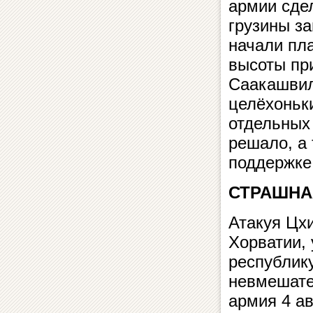
армии сдел
грузины з
начали пл
высоты пр
Саакашвил
целёхоньк
отдельных 
решало, а 
поддержке
СТРАШНА
Атакуя Цхи
Хорватии,
республик
невмешате
армия 4 ав