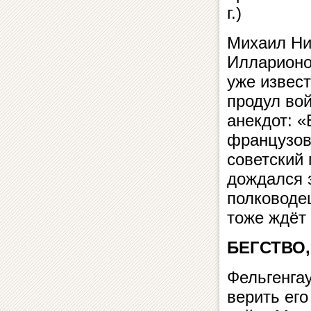
г.)
Михаил Ни
Илларионо
уже извест
продул вой
анекдот: «
французов
советский
дождался 
полководе
тоже ждёт
БЕГСТВО
Фельгенга
верить его