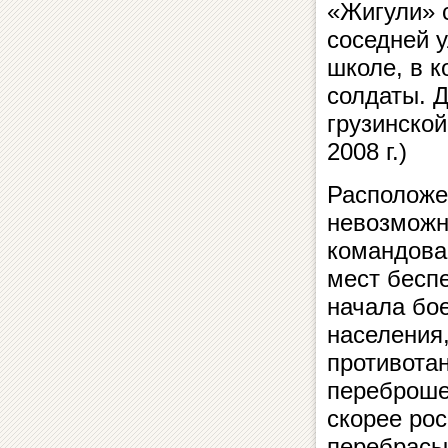
«Жигули» 
соседней у
школе, в 
солдаты. 
грузинской
2008 г.)
Расположе
невозможн
командова
мест бесп
начала бо
населения,
противота
переброше
скорее ро
перебрасы