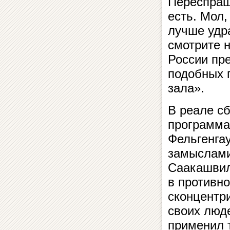
Переспраш
есть. Мол,
лучше удра
смотрите н
России пре
подобных 
зала».
В реале с
программам
Фельгенга
замыслами
Саакашвил
в противно
сконцентр
своих люд
применил т