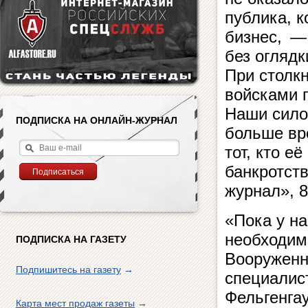
публика, к
бизнес, —
без оглядк
При столкн
войсками 
Наши силов
ПОДПИСКА НА ОНЛАЙН-ЖУРНАЛ
больше вр
тот, кто е
банкротст
журнал», 8 
«Пока у на
необходим
ПОДПИСКА НА ГАЗЕТУ
Вооруженн
Подпишитесь на газету
→
специалис
Фельгенга
Карта мест продаж газеты
→