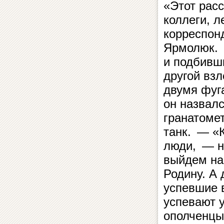
«Этот расс
коллеги, 
корреспон
Ярмолюк. 
и подбивши
другой взл
двумя фуг
он назвал
гранатоме
танк. — «К
люди, — н
выйдем на
Родину. А 
успевшие 
успевают 
ополченцы,