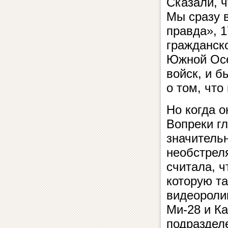
Сказали, 
Мы сразу 
правда», 1
гражданско
Южной Осе
войск, и б
о том, что
Но когда о
Вопреки г
значительн
необстрел
считала, ч
которую т
видеороли
Ми-28 и Ка
подразделе