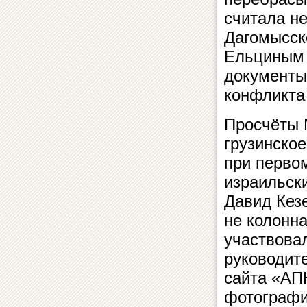
считала н
Дагомысск
Ельциным 
документы
конфликта
Просчёты 
грузинско
при перво
израильск
Давид Кез
не колонна
участвова
руководит
сайта «АП
фотографи