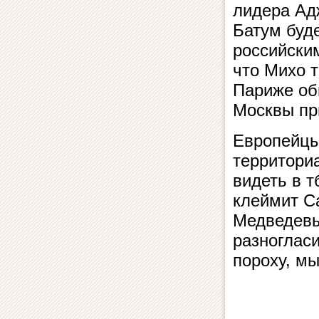
лидера Ад
Батум буде
российски
что Михо т
Париже об
Москвы пр
Европейцы
территори
видеть в 
клеймит Са
Медведевы
разногласи
пороху, мы