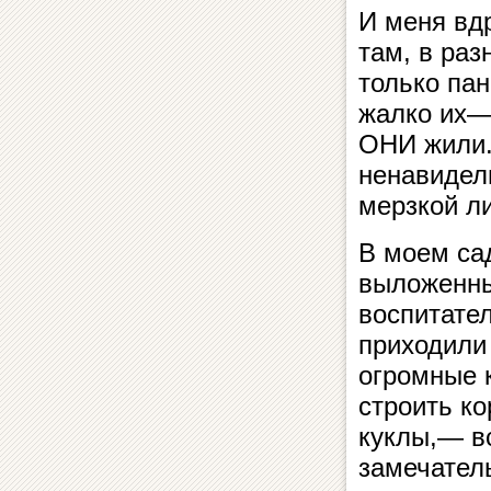
И меня вд
там, в раз
только па
жалко их—
ОНИ жили. 
ненавидели
мерзкой л
В моем са
выложенны
воспитате
приходили
огромные к
строить ко
куклы,— в
замечател