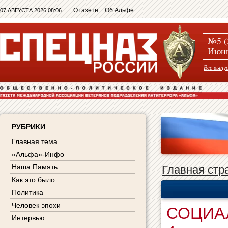
О газете
Об Альфе
07 АВГУСТА 2026 08:06
№5 (
Июнь
Все выпу
РУБРИКИ
Главная тема
«Альфа»-Инфо
Наша Память
Главная стр
Как это было
Политика
Человек эпохи
СОЦИА
Интервью