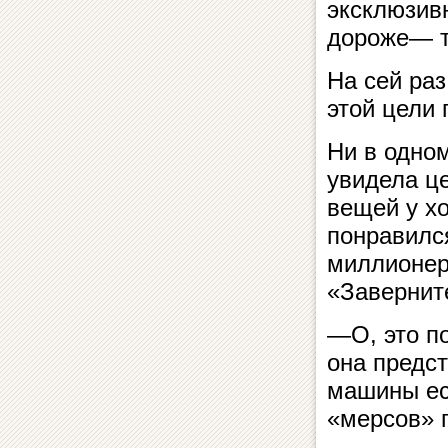
эксклюзив
дороже— т
На сей ра
этой цели
Ни в одно
увидела ц
вещей у хо
понравился
миллионеро
«Завернит
—О, это п
она предс
машины ес
«мерсов» 