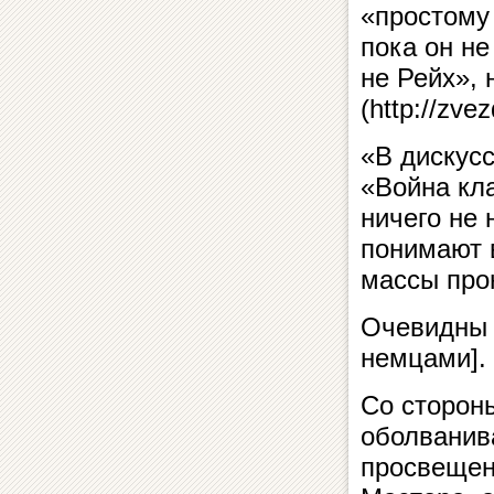
«простому 
пока он н
не Рейх»,
(http://zvez
«В дискусс
«Война кла
ничего не 
понимают в
массы про
Очевидны 
немцами].
Со стороны
оболванива
просвещен