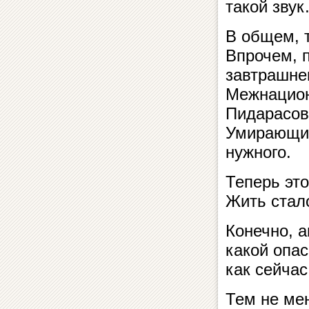
такой зву
В общем, т
Впрочем, 
завтрашнем
Межнацион
Пидарасов;
Умирающих 
нужного.
Теперь это
Жить стал
Конечно, а
какой опас
как сейчас
Тем не мен