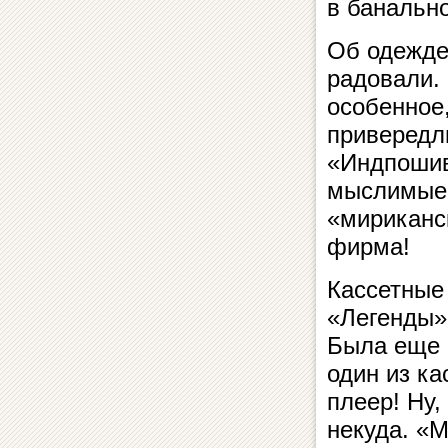
в банально
Об одежде
радовали. 
особенное
привередл
«Индпошиве
мыслимые 
«мириканс
фирма!
Кассетные
«Легенды»
Была еще 
один из к
плеер! Ну
некуда. «М