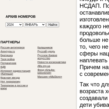
НСДАП. По
останавлив
АРХИВ НОМЕРОВ
изготовлен
каждого не
продовольс
больше не 
ПАРТНЕРЫ
то, чего н
Россия-антитеррор
Калашников
Агентура.ru
Русскiй удодъ
сферы нац
Братишка
Русское боевое
искусство
наплевать 
Твоя война
Новости космонавтики
Пограничник
Причем нак
Alfa.org.ua
ВДВ
Фонд «Альфа-
Интернет-радиостанция
с совреме
кинология»
«Катюша»
Магазин «AlfaStore»
Красная звезда
Нет терроризму
Так что д
Терроризм в россии и
мире
возраста х
создавали
дети убива