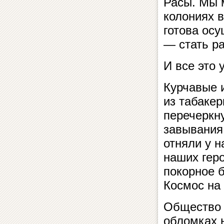
Расы. Мы 
колониях 
готова ос
— стать р
И все это 
Курчавые и
из табаке
перечеркн
завывания 
отняли у н
наших гер
покорное б
Космос на
Общество 
обломках 