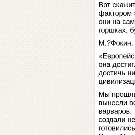
Вот скажит
фактором 
они на са
горшках, 
М.?Фокин,
«Европейс
она достиг
достичь н
цивилизац
Мы прошли
вынесли в
варваров.
создали н
готовилис