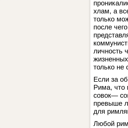
проникали
хлам, а в
только мож
после чег
представл
коммунист
личность 
жизненных 
только не 
Если за о
Рима, что
совок— со
превыше л
для римля
Любой рим