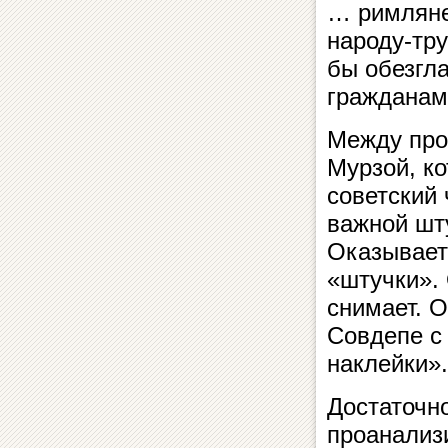
… римляне
народу-тру
бы обезгл
гражданам
Между про
Мурзой, ко
советский 
важной шт
Оказывает
«штучки».
снимает. О
Совдепе с 
наклейки».
Достаточн
проанализи