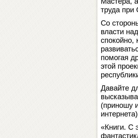
Мастера, а
труда при 
Со сторон
власти на
спокойно, 
развиватьс
помогая д
этой прое
республики
Давайте д
высказыван
(приношу 
интернета)
«Книги. С
фантастик