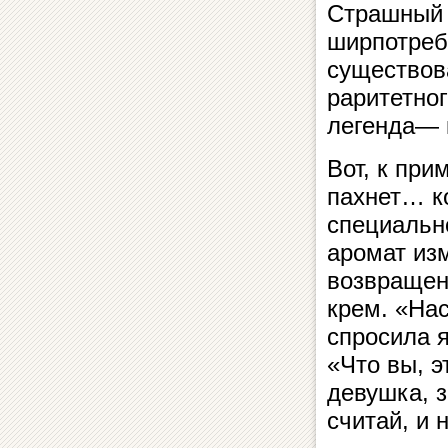
Страшный 
ширпотреб
существов
раритетно
легенда— к
Вот, к при
пахнет… к
специально
аромат из
возвращен
крем. «На
спросила 
«Что вы, э
девушка, з
считай, и 