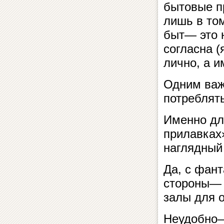
бытовые п
лишь в том
быт— это н
согласна (
лично, а и
Одним важ
потреблять
Именно дл
прилавках
наглядный 
Да, с фант
стороны— 
залы для 
Неудобно—