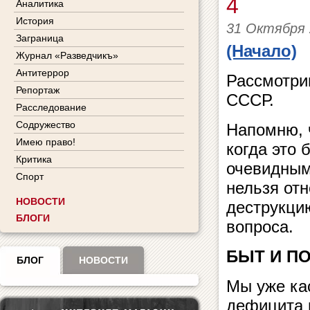
4
Аналитика
История
31 Октября 
Заграница
(Начало)
Журнал «Разведчикъ»
Антитеррор
Рассмотри
Репортаж
СССР.
Расследование
Содружество
Напомню, 
Имею право!
когда это 
Критика
очевидным
Спорт
нельзя отн
НОВОСТИ
деструкци
БЛОГИ
вопроса.
БЫТ И П
БЛОГ
НОВОСТИ
Мы уже кас
дефицита 