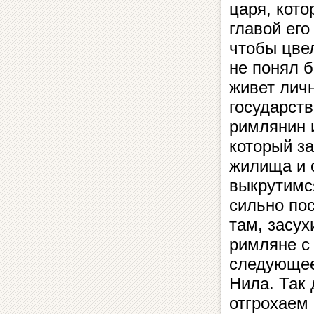
царя, кото
главой его
чтобы цвел
не понял б
живет личн
государст
римлянин 
который з
жилища и 
выкрутимс
сильно по
там, засух
римляне с
следующее
Нила. Так 
отгрохаем 