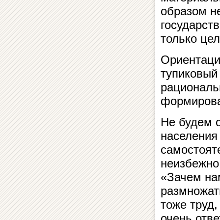
образом н
государст
только цел
Ориентаци
тупиковый 
рациональ
формироват
Не будем 
населения
самостояте
неизбежно
«Зачем на
размножат
тоже труд,
очень отве