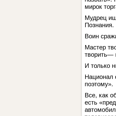
мирок тор
Мудрец ище
Познания.
Воин сража
Мастер тво
творить— 
И только 
Национал 
поэтому».
Все, как о
есть «пре
автомобил