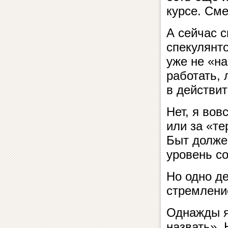
курсе. См
А сейчас 
спекулянто
уже не «на
работать, 
в действит
Нет, я вов
или за «т
Быт долже
уровень с
Но одно д
стремлени
Однажды я
назвать». 