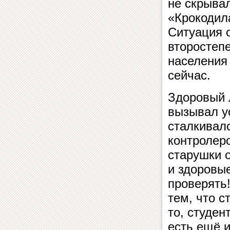
не скрыва
«Крокодил
Ситуация о
второстеп
населения 
сейчас.
Здоровый 
вызывал у
сталкивалс
контролер
старушки 
и здоровые
проверять
тем, что с
то, студе
есть ещё и