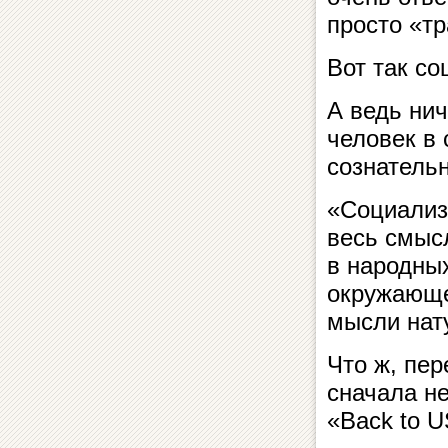
просто «тр
Вот так с
А ведь ни
человек в
сознатель
«Социализм
весь смыс
в народных
окружающе
мысли нату
Что ж, пер
сначала н
«Back to 