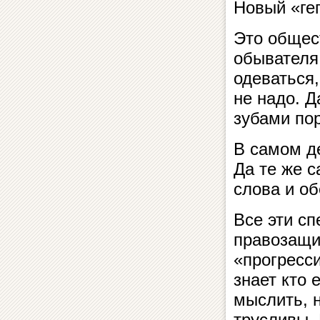
Новый «гег
Это общес
обывателя.
одеваться,
не надо. Д
зубами пор
В самом д
Да те же 
слова и о
Все эти с
правозащи
«прогресси
знает кто 
мыслить, 
трусливы. 