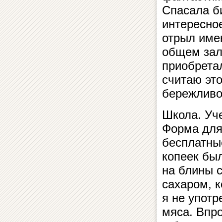
Спасала б
интересное
отрыл имен
общем зал
приобрета
считаю эт
бережливо
Школа. Уч
Форма для
бесплатные
копеек бы
на блины с
сахаром, 
я не употр
мяса. Впро