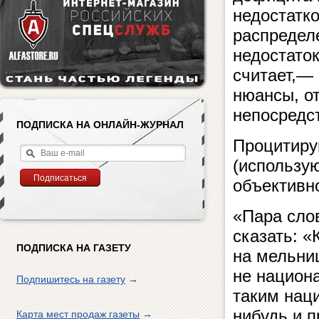
недостатк
распредел
недостато
считает,— 
нюансы, о
непосредс
ПОДПИСКА НА ОНЛАЙН-ЖУРНАЛ
Процитиру
(использую
объективно
«Пара слов
сказать: «
ПОДПИСКА НА ГАЗЕТУ
на мельни
не национ
Подпишитесь на газету
→
таким нац
нибудь и п
Карта мест продаж газеты
→