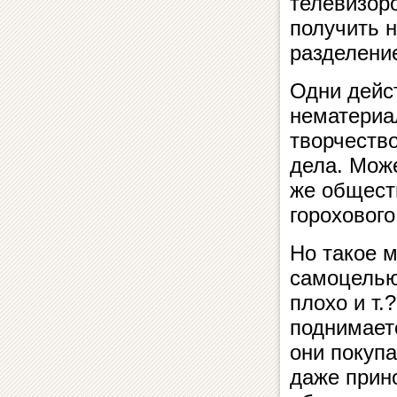
телевизоро
получить н
разделени
Одни дейс
нематериа
творчество
дела. Мож
же общест
горохового
Но такое м
самоцелью
плохо и т.
поднимает
они покупа
даже прино