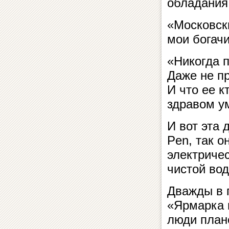
обладания 
«Московск
мои богачи
«Никогда п
Даже не пр
И что ее к
здравом у
И вот эта
Pen, так 
электриче
чистой во
Дважды в 
«Ярмарка м
люди план