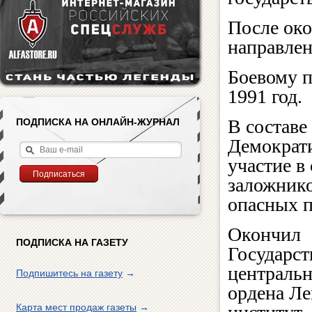
После око
направлен
Боевому п
1991 год.
В составе
ПОДПИСКА НА ОНЛАЙН-ЖУРНАЛ
Демократ
участие в
заложнико
опасных п
Окончил
ПОДПИСКА НА ГАЗЕТУ
Государс
централь
Подпишитесь на газету
→
ордена Л
Карта мест продаж газеты
→