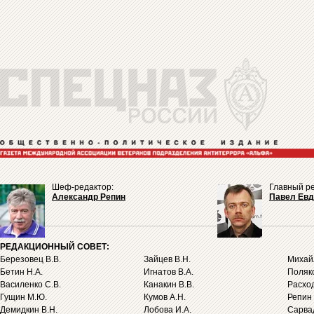
Шеф-редактор:
Главный ре
Александр Репин
Павел Ев
РЕДАКЦИОННЫЙ СОВЕТ:
Березовец В.В.
Зайцев В.Н.
Михайл
Бетин Н.А.
Игнатов В.А.
Поляко
Василенко С.В.
Канакин В.В.
Расход
Гущин М.Ю.
Кумов А.Н.
Репин 
Демидкин В.Н.
Лобова И.А.
Сарва