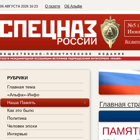
О газете
Об Альфе
06 АВГУСТА 2026 16:23
№5 (
Июнь
Все выпу
РУБРИКИ
Главная тема
«Альфа»-Инфо
Наша Память
Главная стр
Как это было
Политика
Человек эпохи
ПАМЯТ
Интервью