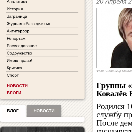
20 Апреля 
Аналитика
История
Заграница
Журнал «Разведчикъ»
Антитеррор
Репортаж
Расследование
Содружество
Имею право!
Критика
Фото: Владимир Никола
Спорт
Группы «
НОВОСТИ
Ковалёв 
БЛОГИ
Родился 1
БЛОГ
НОВОСТИ
службу пр
После дем
государст