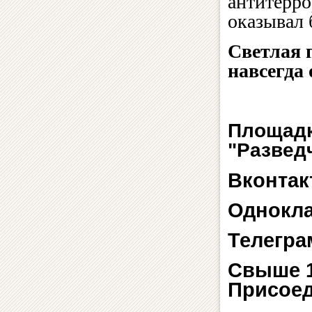
антитерро
оказывал
Светлая 
навсегда
Площадк
"Развед
Вконтак
Однокл
Телегра
Свыше 1
Присоед