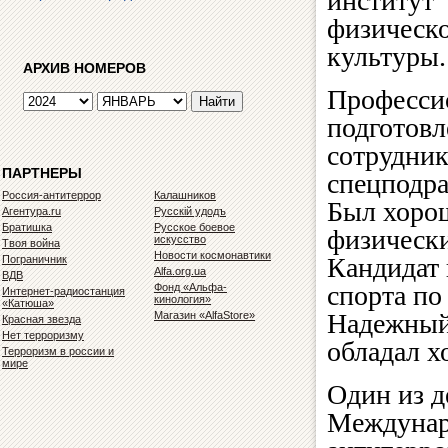
институт
физическ
культуры.
АРХИВ НОМЕРОВ
Професси
подготов
сотрудни
ПАРТНЕРЫ
спецподра
Россия-антитеррор
Калашников
Был хоро
Агентура.ru
Русскiй удодъ
Братишка
Русское боевое
физически
искусство
Твоя война
Новости космонавтики
Кандидат 
Пограничник
Alfa.org.ua
ВДВ
спорта по
Фонд «Альфа-
Интернет-радиостанция
кинология»
«Катюша»
Надежный
Магазин «AlfaStore»
Красная звезда
Нет терроризму
обладал 
Терроризм в россии и
мире
Один из д
Междунар