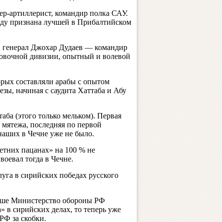
р-артиллерист, командир полка САУ.
 году признана лучшей в Прибалтийском
ий генерал Джохар Дудаев — командир
ровочной дивизии, опытный и волевой
рых составляли арабы с опытом
зы, начиная с саудита Хаттаба и Абу
аба (этого только мельком). Первая
 мятежа, последняя по первой
наших в Чечне уже не было.
етних пацанах» на 100 % не
воевал тогда в Чечне.
луга в сирийских победах русского
ньше Министерство обороны РФ
 в сирийских делах, то теперь уже
РФ за скобки.