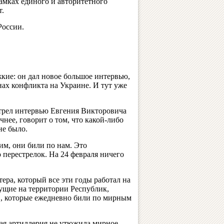
амках единого и авторитетного
т.
России.
кие: он дал новое большое интервью,
нах конфликта на Украине. И тут уже
трел интервью Евгения Викторовича
нее, говорит о том, что какой-либо
не было.
м, они били по нам. Это
о перестрелок. На 24 февраля ничего
тера, который все эти годы работал на
ущие на территории Республик,
ов, которые ежедневно били по мирным
ская артиллерия не утюжила мирное