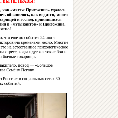
, ВЫ НЕ ПРАВЫ!
о, как «мятеж Пригожина» удалось
нет, объявилось, как водится, много
варищей и господ, принявшихся
мни в «музыкантов» и Пригожина.
нятно!
о, что еще до события 24 июня
икторовича временами несло. Многие
это на естественное психологическое
 на стресс, когда идут жестокие бои и
и боевые товарищи.
о накипело, повод — «Большое
тва Семёну Пегову.
з России» в социальных сетях 30
их событий.