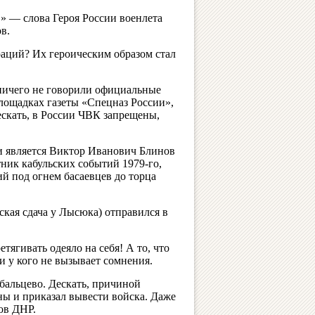
!» — слова Героя России военлета
в.
аций? Их героическим образом стал
 ничего не говорили официальные
лощадках газеты «Спецназ России»,
ескать, в России ЧВК запрещены,
и является Виктор Иванович Блинов
ник кабульских событий 1979-го,
й под огнем басаевцев до торца
ская сдача у Лысюка) отправился в
тягивать одеяло на себя! А то, что
 у кого не вызывает сомнения.
бальцево. Дескать, причиной
ы и приказал вывести войска. Даже
ов ДНР.