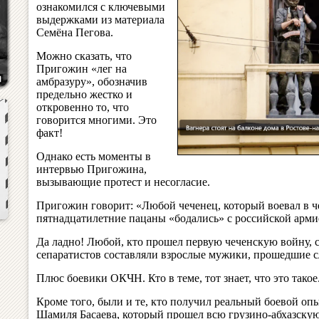
ознакомился с ключевыми
выдержками из материала
Семёна Пегова.
Можно сказать, что
Пригожин «лег на
амбразуру», обозначив
предельно жестко и
откровенно то, что
говорится многими. Это
факт!
Однако есть моменты в
интервью Пригожина,
вызывающие протест и несогласие.
Пригожин говорит: «Любой чеченец, который воевал в че
пятнадцатилетние пацаны «бодались» с российской арми
Да ладно! Любой, кто прошел первую чеченскую войну, 
сепаратистов составляли взрослые мужики, прошедшие с
Плюс боевики ОКЧН. Кто в теме, тот знает, что это такое
Кроме того, были и те, кто получил реальный боевой оп
Шамиля Басаева, который прошел всю грузино-абхазскую