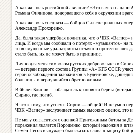
А как же роль российской авиации? «Это вам за пацанов
Романа Филипова, подорвавшего себя в окружении враго
А как же роль спецназа — бойцов Сил специальных опер
Александр Прохоренко.
Да, была такая ущербная политика, что о ЧВК «Вагнер»
лица. И когда мы сообщали о потерях «музыкантов» на п
то возмущенные ура-патриоты отчаянно протестовали: д
стало быть, их не может быть в принципе.
Лично для меня символом русских добровольцев в Сири
— ветеран первого состава Группы «А» КГБ СССР, участ
герой освобождения заложников в Будённовске, дошедши
больницы и вернувшийся обратно живым.
В 66 лет Блинов — обладатель крапового берета (ветеран
Сирию, где погиб.
Я это к тому, что успех в Сирии — общий! И не умно пере
ЧВК «Вагнер» заслуживает самых высоких оценок, это ни
Не могу согласиться с оценкой Пригожиным битвы за Де
поражения является Порошенко, который наложил в штан
Семён Пегов вынужден был сказать слова в защиту бойц