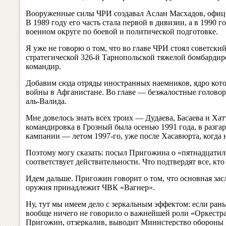
Вооруженные силы ЧРИ создавал Аслан Масхадов, офице
В 1989 году его часть стала первой в дивизии, а в 1990
военном округе по боевой и политической подготовке.
Я уже не говорю о том, что во главе ЧРИ стоял советск
стратегической 326-й Тарнопольской тяжелой бомбарди
командир.
Добавим сюда отряды иностранных наемников, ядро кото
войны в Афганистане. Во главе — безжалостные головоре
аль-Валида.
Мне довелось знать всех троих — Дудаева, Басаева и Хатт
командировка в Грозный была осенью 1991 года, в разгар
кампании — летом 1997-го, уже после Хасавюрта, когда 
Поэтому могу сказать: посыл Пригожина о «пятнадцатил
соответствует действительности. Что подтвердят все, кто 
Идем дальше. Пригожин говорит о том, что основная зас
оружия принадлежит ЧВК «Вагнер».
Ну, тут мы имеем дело с зеркальным эффектом: если ра
вообще ничего не говорило о важнейшей роли «Оркестра»
Пригожин, отзеркалив, выводит Министерство обороны 