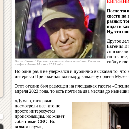
ЕВГЕНИЙ
После тог
свести на 
разных то
кидать ка
Ну, это по
Другое дел
Евгения В
списывали 
состояние,
гибнут тво
Фото: Евгений Пригожин в автомобиле покидает Ростов-
на-Дону. Вечер 24 июня 2023 года
Но один раз я не удержался и публично высказал то, чт
интервью Пригожина» военкору, кавалеру ордена Мужес
Этот отклик был размещен на площадках газеты «Спецна
апреля 2023 года, то есть почти за два месяца до нынешн
«Думаю, интервью
посмотрели все, кто не
просто интересуется
происходящим, но живет
событиями СВО. Во
всяком случае,