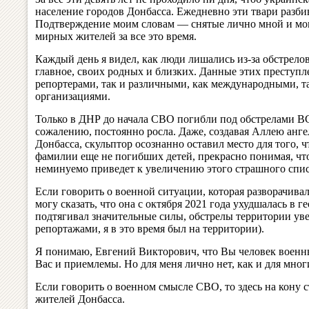
население городов Донбасса. Ежедневно эти твари разби
Подтверждение моим словам — снятые лично мной и мо
мирных жителей за все это время.
Каждый день я видел, как люди лишались из-за обстрелов
главное, своих родных и близких. Данные этих преступ
репортерами, так и различными, как международными, 
организациями.
Только в ДНР до начала СВО погибли под обстрелами ВСУ
сожалению, постоянно росла. Даже, создавая Аллею анге
Донбасса, скульптор осознанно оставил место для того, 
фамилии еще не погибших детей, прекрасно понимая, чт
неминуемо приведет к увеличению этого страшного спис
Если говорить о военной ситуации, которая разворачивал
могу сказать, что она с октября 2021 года ухудшалась в 
подтягивал значительные силы, обстрелы территории уве
репортажами, я в это время был на территории).
Я понимаю, Евгений Викторович, что Вы человек военны
Вас и приемлемы. Но для меня лично нет, как и для мно
Если говорить о военном смысле СВО, то здесь на кону 
жителей Донбасса.