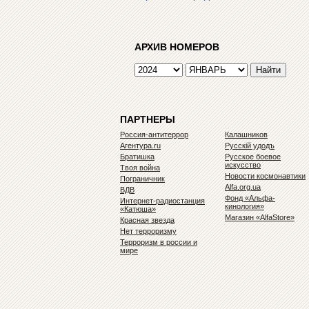
АРХИВ НОМЕРОВ
ПАРТНЕРЫ
Россия-антитеррор
Калашников
Агентура.ru
Русскiй удодъ
Братишка
Русское боевое
искусство
Твоя война
Новости космонавтики
Пограничник
Alfa.org.ua
ВДВ
Фонд «Альфа-
Интернет-радиостанция
кинология»
«Катюша»
Магазин «AlfaStore»
Красная звезда
Нет терроризму
Терроризм в россии и
мире