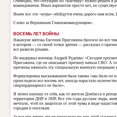
Очевидно, что ситуацию по «Вагнеру» нужно решать в р
командования. Иных вариантов просто нет, не существуе
Иначе все эти «игры» обойдутся очень дорого нам всем, 
Слово за Верховным Главнокомандующим».
ВОСЕМЬ ЛЕТ ВОЙНЫ
Накануне мятежа Евгения Пригожина бросило во все тяж
в котором — со своей точки зрения — рассказал о причи
все развели руками.
Не выдержал военкор Андрей Руденко: «Сегодня просмо
Пригожина, где он описывает причину начала СВО. А точ
причины начинать эту специальную военную операцию 
Формулировка высказывания была такова «мы били по ни
происходило все восемь лет, иногда нарастало количеств
сверхординарного не было».
Я лично напишу от себя, как от жителя Донбасса и репор
территории ДНР и ЛНР. Все эти годы русские люди, жив
мечтали, чтоб их защитили от этой чумы в виде нацист
городам и поселкам.
За все эти девять лет не проходило ни дня, чтоб украин