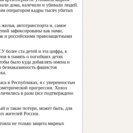
вали дома, калечили и убивали людей.
им оператором кадры тысяч убитых
 жилья, автотранспорта и, самое
лений зафиксированы как нами,
так и российскими правозащитными
 более ста детей и эта цифра, к
лов в память о погибших детях
чтобы было куда добавлять имена и
о безнаказанность фашистов
ка.
ась в Республиках, я с уверенностью
геометрической прогрессии. Хохол
личились в разы (все подтверждено
й и такие потери, может быть, для
гих жителей России.
стояла не только защита мирных