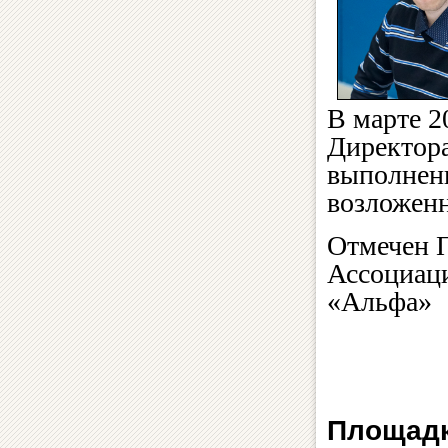
В марте 2
Директора
выполнени
возложенн
Отмечен 
Ассоциаци
«Альфа»
Площадк