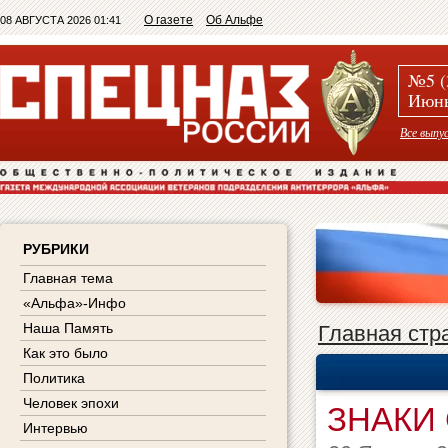
О газете
Об Альфе
08 АВГУСТА 2026 01:41
№5 (
Июнь
Все выпу
РУБРИКИ
Главная тема
«Альфа»-Инфо
Наша Память
Главная стр
Как это было
Политика
Человек эпохи
ЗНАКИ
Интервью