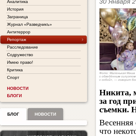
30 Января 
Аналитика
История
Заграница
Журнал «Разведчикъ»
Антитеррор
Репортаж
Расследование
Содружество
Имею право!
Критика
Фото: Маленькая Маша 
с обведённым силуэтом 
Спорт
с собой», — говорит бо
НОВОСТИ
Никита, 
БЛОГИ
за год пр
съемки. Н
БЛОГ
НОВОСТИ
Весенняя 
что некот