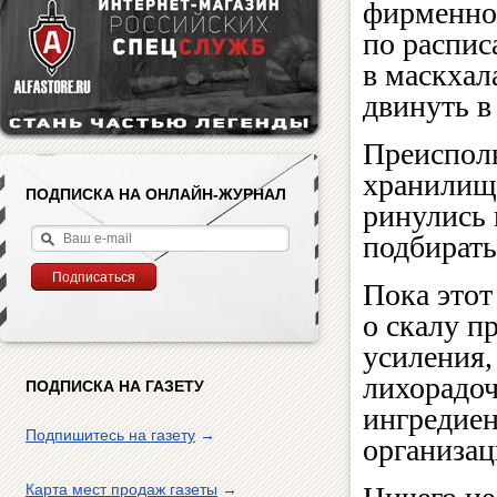
фирменног
по распис
в маскхал
двинуть в
Преиспол
хранилищ
ПОДПИСКА НА ОНЛАЙН-ЖУРНАЛ
ринулись 
подбират
Пока этот
о скалу п
усиления,
лихорадоч
ПОДПИСКА НА ГАЗЕТУ
ингредиен
Подпишитесь на газету
→
организац
Карта мест продаж газеты
→