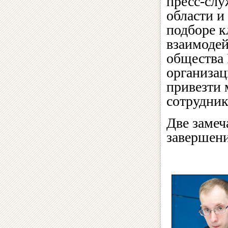
пресс-слу
области и
подборе к
взаимоде
общества 
организац
привезти 
сотрудник
Две замеч
завершен