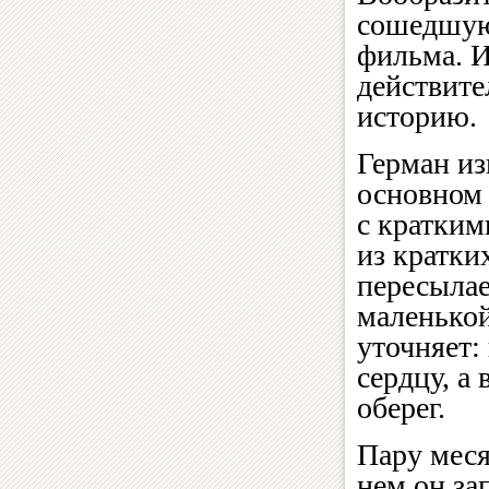
сошедшую 
фильма. И
действите
историю.
Герман из
основном
с кратким
из кратки
пересылае
маленькой
уточняет:
сердцу, а
оберег.
Пару меся
нем он за