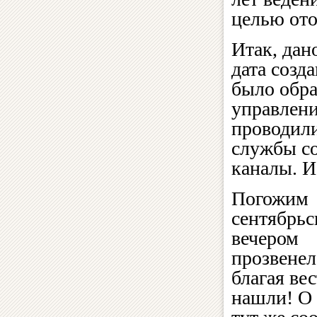
целью ото
Итак, дан
дата созд
было обра
управлени
проводили
службы со
каналы. И
Погожим
сентябрь
вечером
прозвенел
благая вес
нашли! О 