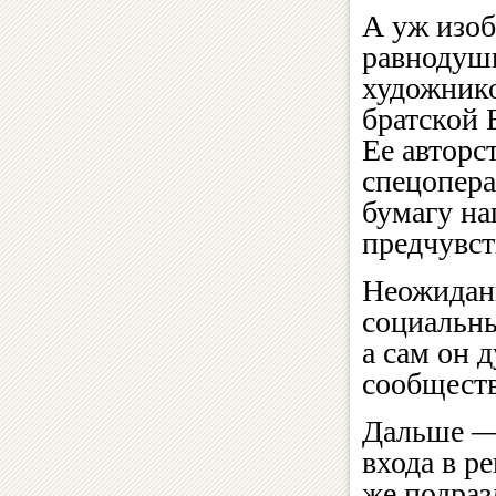
А уж изоб
равнодуш
художнико
братской 
Ее авторс
спецопера
бумагу на
предчувст
Неожиданн
социальны
а сам он 
сообществ
Дальше — 
входа в р
же подраз