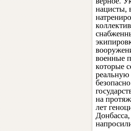
верное. У
нацисты, 
натренир
коллекти
снабженн
экипировк
вооружен
военные п
которые с
реальную 
безопасно
государст
на протя
лет геноц
Донбасса,
напросили