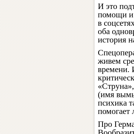
И это под
помощи и 
в соцсетя
оба однов
история н
Спецопера
живем сре
времени. 
критическ
«Струна»,
(имя вым
психика т
помогает 
Про Герма
Вообразит