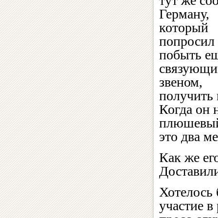
тут же со
Герману,
который
попросил
побыть ещ
связующ
звеном,
получить 
Когда он 
плюшевый
это два ме
Как же ег
Доставили
Хотелось 
участие в