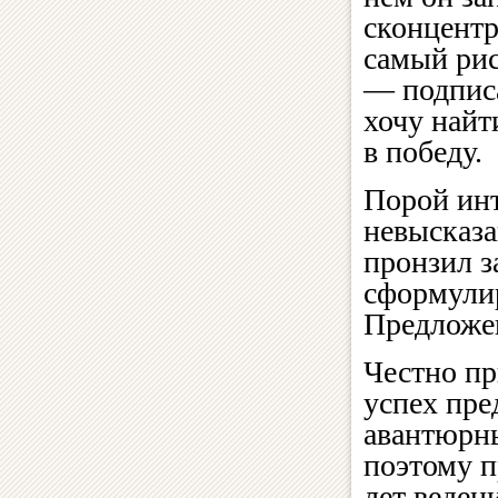
сконцентр
самый рис
— подписа
хочу найт
в победу.
Порой инт
невысказа
пронзил з
сформули
Предложе
Честно пр
успех пре
авантюрны
поэтому п
лет веден