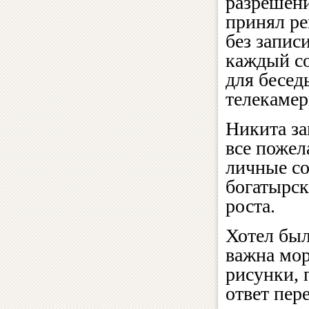
разрешени
принял ре
без запис
каждый со
для бесед
телекамер
Никита за
все пожел
личные со
богатырск
роста.
Хотел был
важна мор
рисунки, 
ответ пер