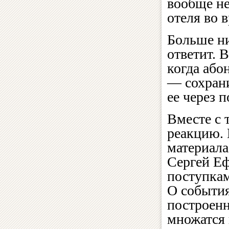
вообще не
отеля во 
Больше ни
ответит. 
когда або
— сохрани
ее через 
Вместе с 
реакцию. 
материала
Сергей Еф
поступкам
О события
построенн
множатся 