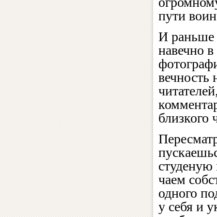
огромному
пути воин
И раньше 
навечно в
фотографи
вечность 
читателей
комментар
близкого 
Пересматр
пускаешьс
студеную
чаем собс
одного по
у себя и у