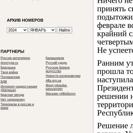
Ничего не
принять с
подытожил
АРХИВ НОМЕРОВ
феврале в
крайний с
четвертым
Не успее
ПАРТНЕРЫ
Россия-антитеррор
Калашников
Ранним ут
Агентура.ru
Русскiй удодъ
Братишка
Русское боевое
прошла т
искусство
Твоя война
Новости космонавтики
наступила
Пограничник
Alfa.org.ua
ВДВ
Президен
Фонд «Альфа-
Интернет-радиостанция
кинология»
«Катюша»
решении 
Магазин «AlfaStore»
Красная звезда
Нет терроризму
территор
Терроризм в россии и
мире
Республик
Решение л