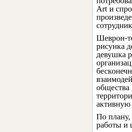
потребова
Аrt и спро
произведе
сотрудни
Шеврон-то
рисунка д
девушка р
организац
бесконечн
взаимоде
общества 
территори
активную
По плану,
работы и