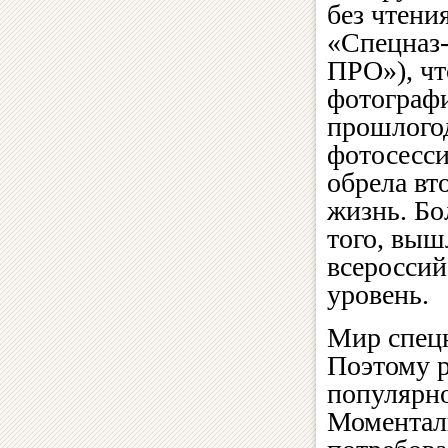
без чтени
«Спецназ
ПРО»), чт
фотографи
прошлого
фотосесс
обрела вт
жизнь. Бо
того, выш
всеросси
уровень.
Мир спецн
Поэтому р
популярно
Моменталь