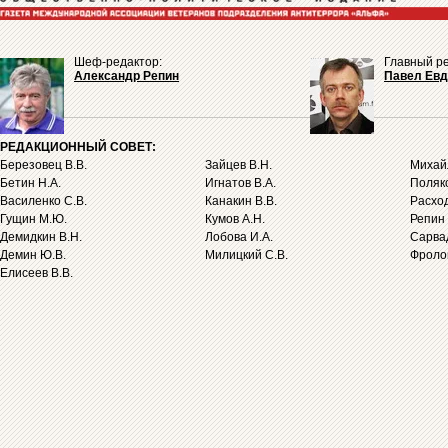
Шеф-редактор:
Главный ре
Александр Репин
Павел Ев
РЕДАКЦИОННЫЙ СОВЕТ:
Березовец В.В.
Зайцев В.Н.
Михайл
Бетин Н.А.
Игнатов В.А.
Поляко
Василенко С.В.
Канакин В.В.
Расход
Гущин М.Ю.
Кумов А.Н.
Репин 
Демидкин В.Н.
Лобова И.А.
Сарва
Демин Ю.В.
Милицкий С.В.
Фролов
Елисеев В.В.