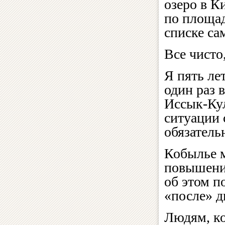
озеро в К
по площад
списке са
Все чисто
Я пять ле
один раз 
Иссык-Кул
ситуации 
обязатель
Кобылье м
повышени
об этом п
«после» д
Людям, ко