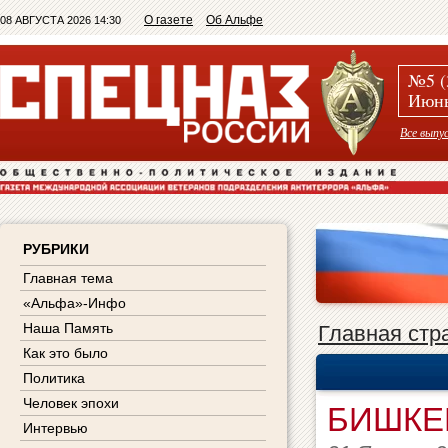
О газете
Об Альфе
08 АВГУСТА 2026 14:30
№5 (
Июнь
Все выпу
РУБРИКИ
Главная тема
«Альфа»-Инфо
Наша Память
Главная стр
Как это было
Политика
Человек эпохи
БИШКЕ
Интервью