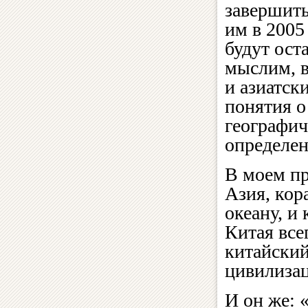
завершить
им в 2005
будут ост
мыслим, в
и азиатск
понятия о
географич
определен
В моем пр
Азия, кор
океану, и
Китая все
китайский
цивилиз
И он же: 