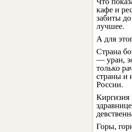
Что показ
кафе и ре
забиты до
лучшее.
А для этог
Страна б
— уран, з
только ра
страны и 
России.
Киргизия 
здравнице
девственн
Горы, гор