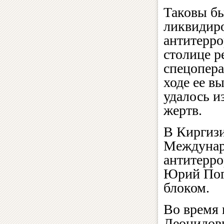
Таковы бы
ликвидиро
антитерро
столице р
спецопера
ходе ее в
удалось и
жертв.
В Киргизи
Междунар
антитерро
Юрий Поги
блоком.
Во время
Леонидови