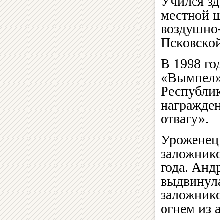
Учился зд
местной ш
воздушно-
Псковской
В 1998 го
«Вымпел»
Республик
награжде
отвагу».
Уроженец
заложнико
года. Анд
выдвинула
заложнико
огнем из 