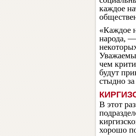
каждое на
обществе
«Каждое н
народа, —
некоторых
Уважаемые
чем крити
будут при
стыдно за
КИРГИЗ
В этот ра
подраздел
киргизско
хорошо по