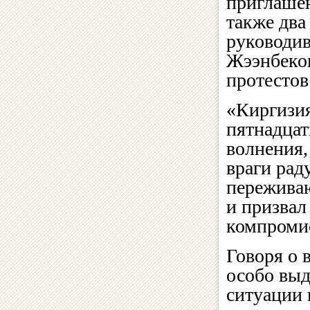
приглашен
также два
руководив
Жээнбеков
протестов
«Киргизия
пятнадцат
волнения,
враги рад
переживаю
и призвал
компромис
Говоря о 
особо выд
ситуации 