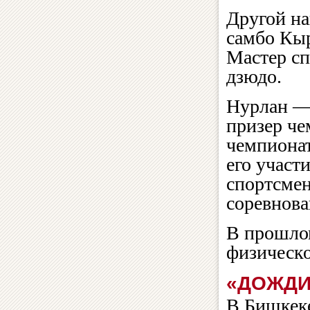
Другой н
самбо Кы
Мастер сп
дзюдо.
Нурлан —
призер че
чемпиона
его участ
спортсмен
соревнова
В прошлом
физическо
«ДОЖДИ
В Бишкеке