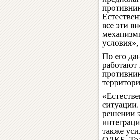
противник
Естествен
все эти в
механизмы
условия»,
По его да
работают 
противник
территори
«Естестве
ситуации.
решении э
интеграци
также уси
ОДКБ. То