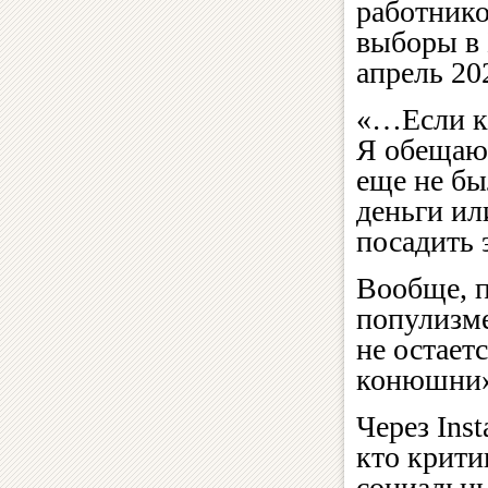
работнико
выборы в 
апрель 20
«…Если кт
Я обещаю 
еще не бы
деньги ил
посадить 
Вообще, 
популизме
не остает
конюшни»
Через Ins
кто крити
социальн