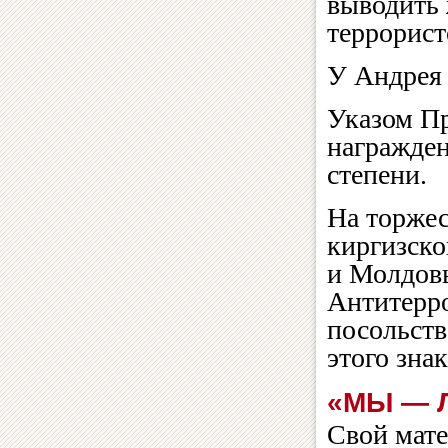
выводить 
террорист
У Андрея 
Указом Пр
награжден
степени.
На торжес
киргизско
и Молдовы
Антитерр
посольств
этого зна
«МЫ — 
Свой мате