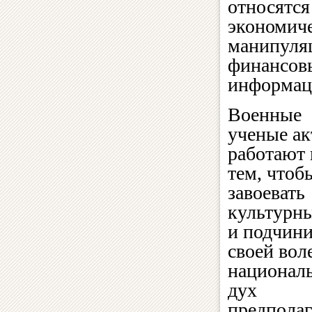
относятся
экономиче
манипуля
финансовы
информаци
Военные
ученые ак
работают 
тем, чтоб
завоевать
культурн
и подчин
своей вол
национал
дух
предпола