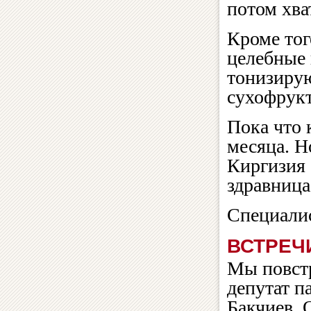
потом хват
Кроме тог
целебные 
тонизирую
сухофрук
Пока что 
месяца. Н
Киргизия 
здравница
Специали
ВСТРЕЧ
Мы повстр
депутат п
Бакчиев. 