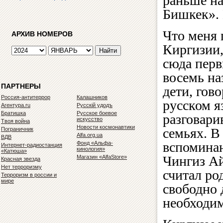
раньше н
Бишкек». 
Что меня 
АРХИВ НОМЕРОВ
Киргизии,
сюда перв
восемь на
ПАРТНЕРЫ
дети, гов
Россия-антитеррор
Калашников
русском я
Агентура.ru
Русскiй удодъ
Братишка
Русское боевое
разговари
искусство
Твоя война
Новости космонавтики
семьях. В
Пограничник
Alfa.org.ua
ВДВ
вспоминаю
Фонд «Альфа-
Интернет-радиостанция
кинология»
«Катюша»
Чингиз А
Магазин «AlfaStore»
Красная звезда
Нет терроризму
считал ро
Терроризм в россии и
мире
свободно 
необходим