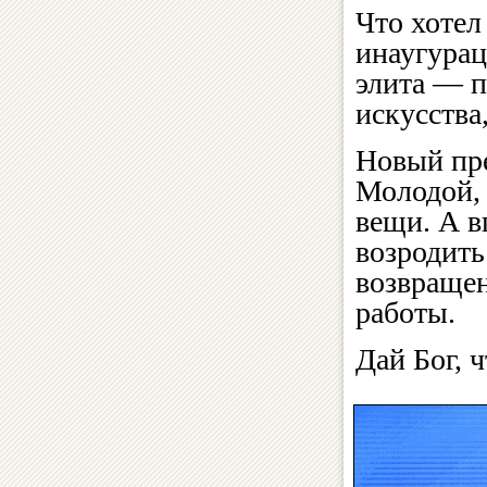
Что хотел
инаугурац
элита — п
искусства
Новый пре
Молодой, 
вещи. А в
возродить
возвращен
работы.
Дай Бог, 