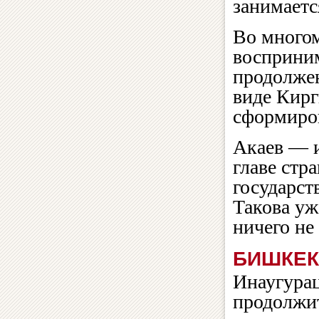
занимаетс
Во многом
восприним
продолжен
виде Кирг
сформиров
Акаев — и
главе стр
государст
Такова уж
ничего не
БИШКЕК
Инаугурац
продолжит