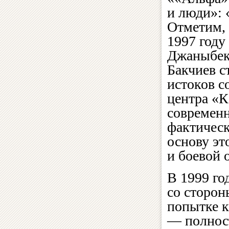
и люди»:
Отметим, 
1997 году
Джаныбе
Бакчиев с
истоков с
центра «К
современн
фактическ
основу эт
и боевой
В 1999 го
со сторон
попытке к
— полнос