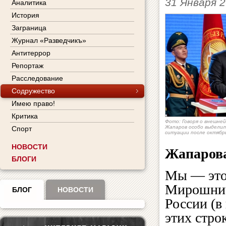
31 Января 
Аналитика
История
Заграница
Журнал «Разведчикъ»
Антитеррор
Репортаж
Расследование
Содружество
Имею право!
Критика
Фото: Говоря о внешне
Жапаров особо выделил
Спорт
ситуации после октябр
НОВОСТИ
Жапарова,
БЛОГИ
Мы — это
Мирошнич
БЛОГ
НОВОСТИ
России (в
этих строк