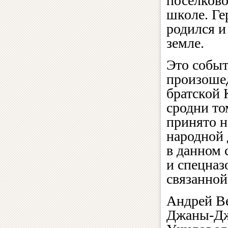
поселково
школе. Ге
родился и
земле.
Это событ
произоше
братской 
сродни то
принято н
народной 
в данном 
и спецназ
связанно
Андрей Ве
Джаны-Дже