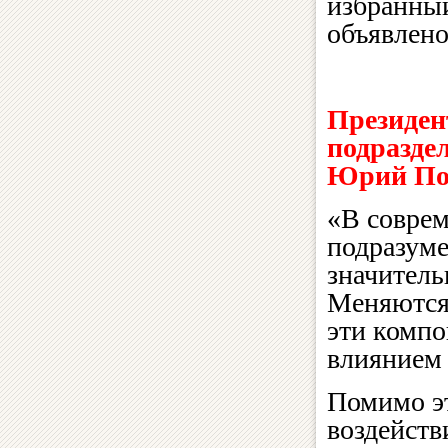
избранный
объявлено
Президен
подразде
Юрий По
«В соврем
подразуме
значитель
Меняются 
эти компо
влиянием 
Помимо э
воздейств