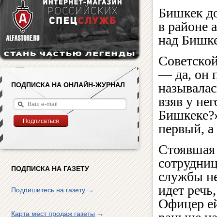
Бишкек до
в районе 
над Бишке
Советской
— да, он 
называлас
ПОДПИСКА НА ОНЛАЙН-ЖУРНАЛ
взяв у не
Бишкеке?»
первый, а
Стоявшая 
сотрудни
ПОДПИСКА НА ГАЗЕТУ
службы не
идет речь,
Подпишитесь на газету
→
Офицер ей
Карта мест продаж газеты
→