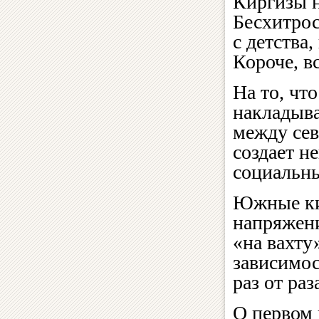
Киргизы 
Бесхитрос
с детства
Короче, в
На то, чт
накладыва
между се
создает н
социальны
Южные кир
напряжени
«на вахту
зависимос
раз от ра
О первом 