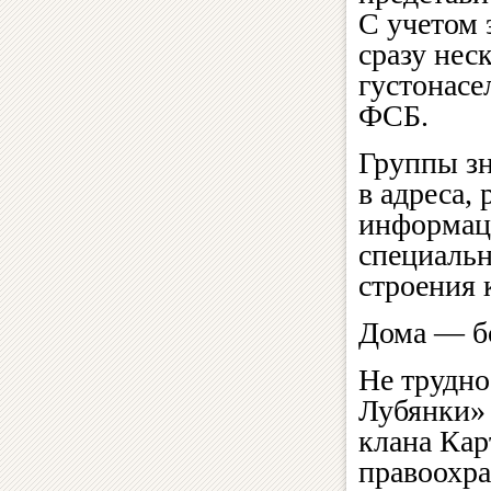
С учетом 
сразу нес
густонасе
ФСБ.
Группы зн
в адреса,
информац
специальн
строения 
Дома — бо
Не трудно
Лубянки» 
клана Кар
правоохра