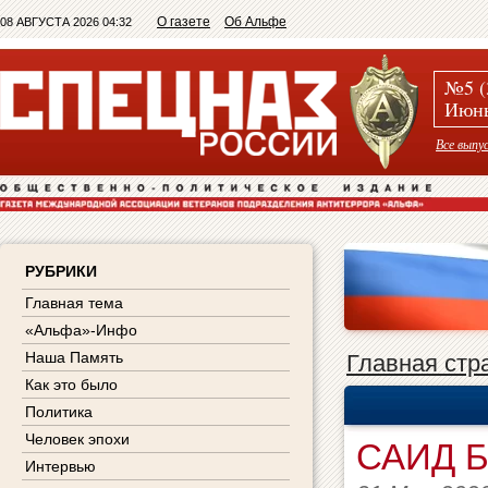
О газете
Об Альфе
08 АВГУСТА 2026 04:32
№5 (
Июнь
Все выпу
РУБРИКИ
Главная тема
«Альфа»-Инфо
Наша Память
Главная стр
Как это было
Политика
Человек эпохи
САИД 
Интервью