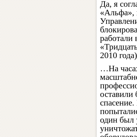
Да, я сог
«Альфа», 
Управлен
блокирова
работали 
«Тридцаты
2010 года)
…На часах
масштабн
профессио
оставили 
спасение.
попыталис
один был 
уничтожат
оборудова