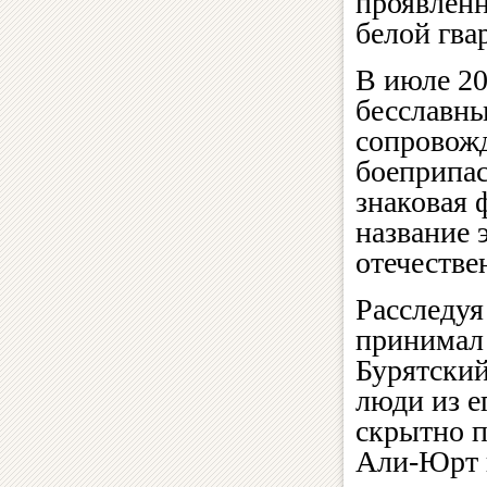
проявленн
белой гва
В июле 20
бесславны
сопровожд
боеприпас
знаковая 
название 
отечеств
Расследуя
принимал 
Бурятский
люди из е
скрытно п
Али-Юрт 