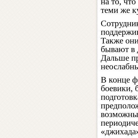
на то, чт
теми же к
Сотрудник
поддержив
Также они
бывают в 
Дальше пр
неослабны
В конце ф
боевики, 
подготовк
предполож
возможных
периодиче
«джихада»