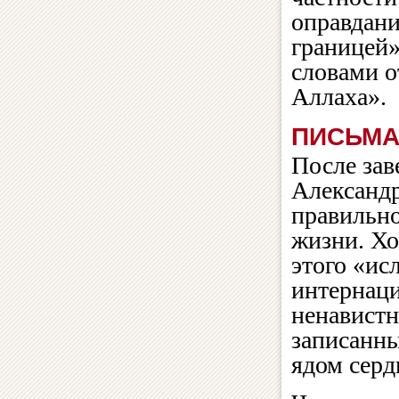
оправдани
границей»
словами о
Аллаха».
ПИСЬМА
После зав
Александр
правильно
жизни. Хо
этого «ис
интернаци
ненавист
записанны
ядом серд