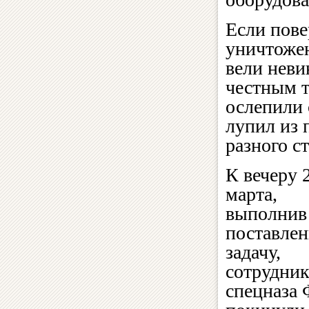
Если пове
уничтожен
вели неви
честным т
ослепили 
лупил из 
разного с
К вечеру 
марта,
выполнив
поставле
задачу,
сотрудни
спецназа