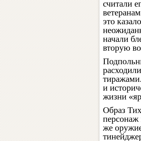
считали е
ветеранам
это казал
неожиданн
начали бл
вторую в
Подпольны
расходил
тиражами.
и историч
жизни «яр
Образ Тих
персонаж 
же оружи
тинейдже