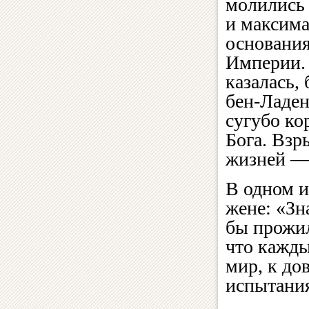
молились 
и максима
основания
Империи. 
казалась,
бен-Ладен
сугубо ко
Бога. Взр
жизней — 
В одном и
жене: «Зн
бы прожил 
что кажды
мир, к до
испытания