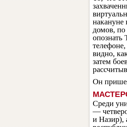
захваченн
виртуальн
накануне 
домов, по
опознать 
телефоне,
видно, ка
затем бое
рассчиты
Он прише
МАСТЕР
Среди ун
— четверо
и Назир),