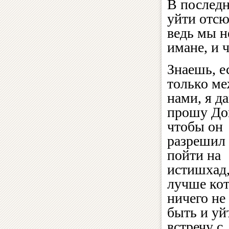
В последн
уйти отсю
ведь мы н
имане, и ч
Знаешь, е
только м
нами, я д
прошу До
чтобы он
разрешил
пойти на
истишхад
лучше кот
ничего не
быть и уй
встречу с