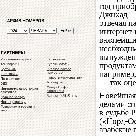
год приоб
Джихад — 
АРХИВ НОМЕРОВ
отвечая н
интернет-
важнейших
необходи
ПАРТНЕРЫ
вынужденн
Россия-антитеррор
Калашников
продуктам
Агентура.ru
Русскiй удодъ
Братишка
Русское боевое
например,
искусство
Твоя война
Новости космонавтики
Пограничник
— так оце
Alfa.org.ua
ВДВ
Фонд «Альфа-
Интернет-радиостанция
кинология»
«Катюша»
Новейшая 
Магазин «AlfaStore»
Красная звезда
делами сп
Нет терроризму
Терроризм в россии и
в судьбе 
мире
(«Норд-Ос
арабские