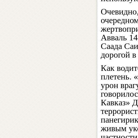
Очевидно,
очередно
жертвопри
Авваль 14
Саада Саи
дорогой в
Как водит
плетень. 
урон враг
говорилос
Кавказ» 
террорист
панегирик
живым ук
частности