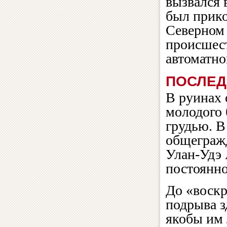
вызвался 
был прико
Северном 
происшес
автоматно
ПОСЛЕД
В руинах 
молодого 
грудью. В
общегражд
Улан-Удэ 
постоянно
До «воскр
подрыва з
якобы им 