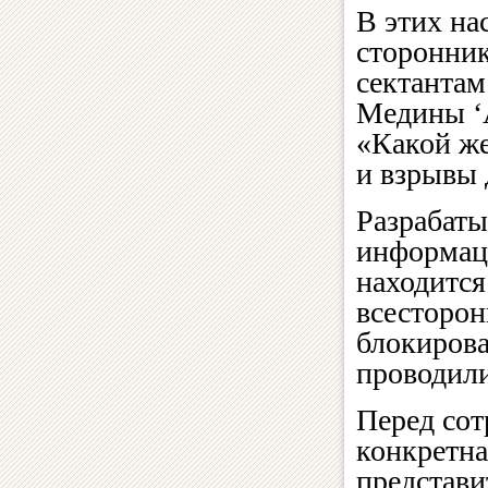
В этих на
сторонник
сектантам
Медины ‘А
«Какой же
и взрывы 
Разрабаты
информаци
находится
всесторон
блокиров
проводили
Перед сот
конкретна
представи