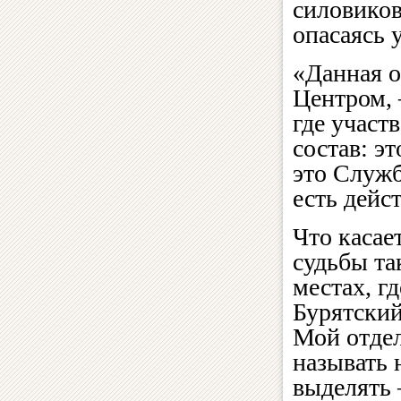
силовиков
опасаясь 
«Данная о
Центром,
где участ
состав: э
это Служб
есть дейс
Что касае
судьбы та
местах, г
Бурятский
Мой отдел
называть 
выделять 