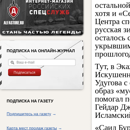
остальной
хотя и «С
Центра сп
русская з
осталось 
укрывшимс
ПОДПИСКА НА ОНЛАЙН-ЖУРНАЛ
прошлогод
Тут, в Эк
Искушенн
Удугова с
образ «му
помогал п
ПОДПИСКА НА ГАЗЕТУ
Гейдар Дж
Исламский
Подпишитесь на газету
→
«Саид Бур
Карта мест продаж газеты
→