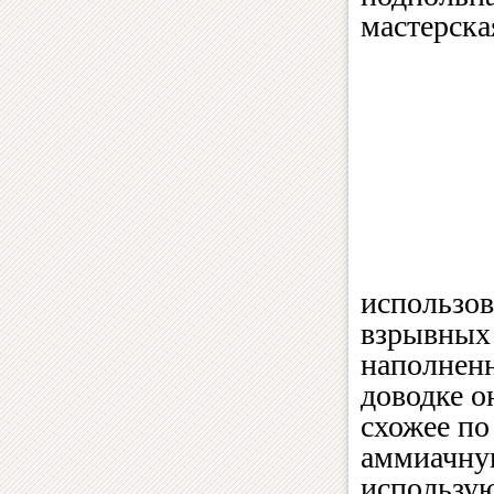
мастерска
использов
взрывных 
наполнен
доводке о
схожее по
аммиачную
использую