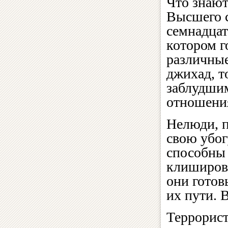
Что знаю
Высшего 
семнадцат
котором г
различные
джихад, т
заблудшим
отношения
Нелюди, 
свою убог
способны 
клиширова
они готов
их пути. 
Террорист