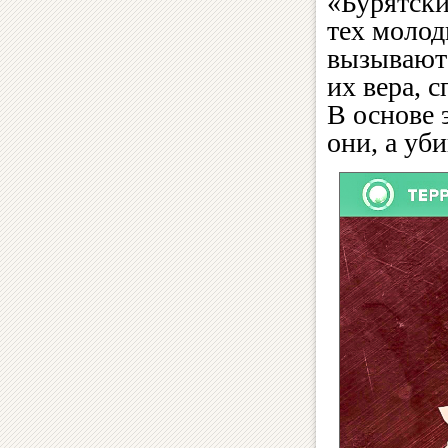
«Бурятски
тех молод
вызываютс
их вера, с
В основе 
они, а уб