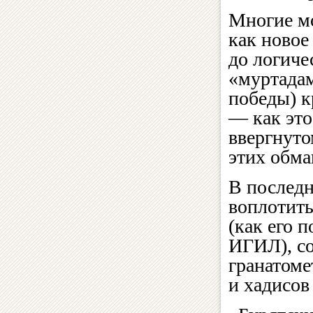
Многие м
как новое
до логиче
«муртадам
победы) 
— как это
ввергнуто
этих обма
В последн
воплотить
(как его 
ИГИЛ), со
гранатоме
и хадисов