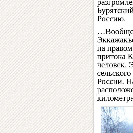
разгромл
Бурятский
Россию.
…Вообще,
Эккажакъо
на правом
притока К
человек. 
сельского
России. Н
расположе
километра