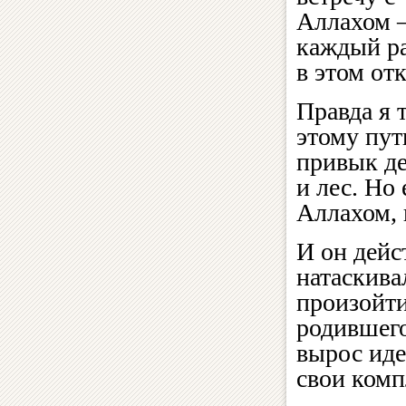
Аллахом 
каждый р
в этом от
Правда я 
этому пут
привык де
и лес. Но
Аллахом, и
И он дейс
натаскива
произойти
родившего
вырос иде
свои комп