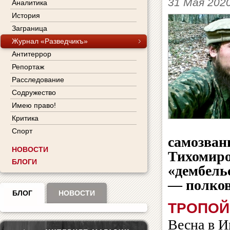
31 Мая 202
Аналитика
История
Заграница
Журнал «Разведчикъ»
Антитеррор
Репортаж
Расследование
Содружество
Имею право!
Критика
Спорт
самозван
НОВОСТИ
Тихомиро
БЛОГИ
«дембель
— полков
БЛОГ
НОВОСТИ
ТРОПОЙ
Весна в И