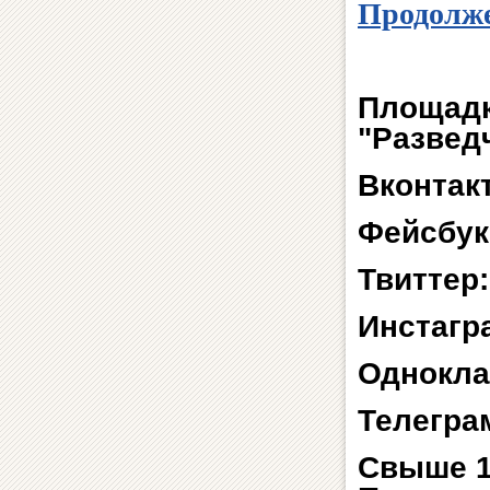
Продолже
Площадк
"Развед
Вконтак
Фейсбук
Твиттер
Инстагр
Однокла
Телегра
Свыше 1