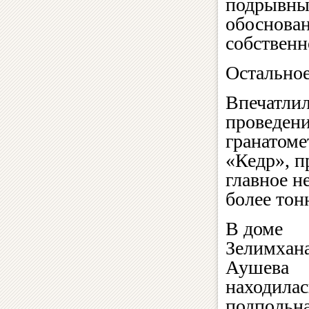
подрывных
обоснован
собственн
Остально
Впечатлил
проведени
гранатоме
«Кедр», п
главное н
более тон
В доме
Зелимхан
Аушева
находилас
подпольн