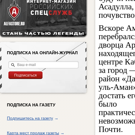
Асадулла
почувство
Вскоре А
перебралс
дворца Ар
находящег
ПОДПИСКА НА ОНЛАЙН-ЖУРНАЛ
центре Ка
за город 
район «Да
уль-Аман»
достать ег
было
ПОДПИСКА НА ГАЗЕТУ
практиче
Подпишитесь на газету
→
невозмож
Почти.
Карта мест продаж газеты
→