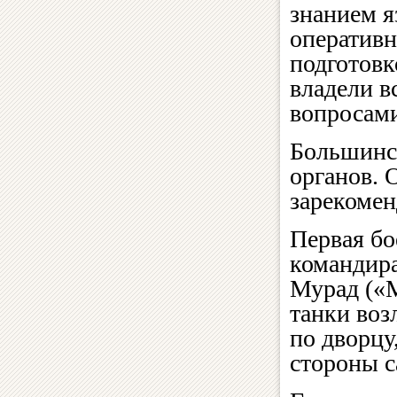
знанием я
оператив
подготовк
владели в
вопросами
Большинст
органов. 
зарекомен
Первая бо
командира
Мурад («М
танки воз
по дворцу
стороны с