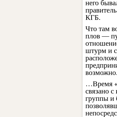
него быва
правитель
КГБ.
Что там в
плов — пу
отношение
штурм и с
расположе
предприни
возможно.
…Время «
связано с
группы и 
позволяв
непосредс