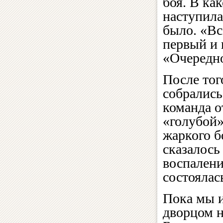
боя. В ка
наступила
было. «Вс
первый и 
«Очередно
После тог
собрались
команда о
«голубой»
жаркого б
сказалось
воспалени
состоялас
Пока мы и
дворцом н