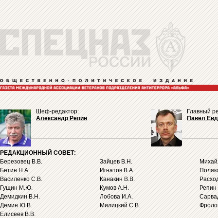
Шеф-редактор:
Главный ре
Александр Репин
Павел Ев
РЕДАКЦИОННЫЙ СОВЕТ:
Березовец В.В.
Зайцев В.Н.
Михайл
Бетин Н.А.
Игнатов В.А.
Поляко
Василенко С.В.
Канакин В.В.
Расход
Гущин М.Ю.
Кумов А.Н.
Репин 
Демидкин В.Н.
Лобова И.А.
Сарва
Демин Ю.В.
Милицкий С.В.
Фролов
Елисеев В.В.