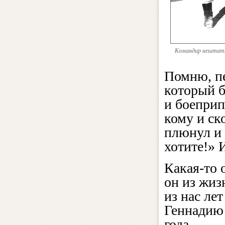
Командир нештатно
Помню, пе
который б
и боеприп
кому и ск
плюнул и 
хотите!» 
Какая-то 
он из жи
из нас ле
Геннадию 
года.