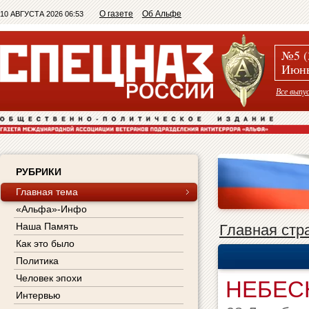
О газете
Об Альфе
10 АВГУСТА 2026 06:53
№5 (
Июнь
Все выпу
РУБРИКИ
Главная тема
«Альфа»-Инфо
Наша Память
Главная стр
Как это было
Политика
Человек эпохи
НЕБЕСН
Интервью