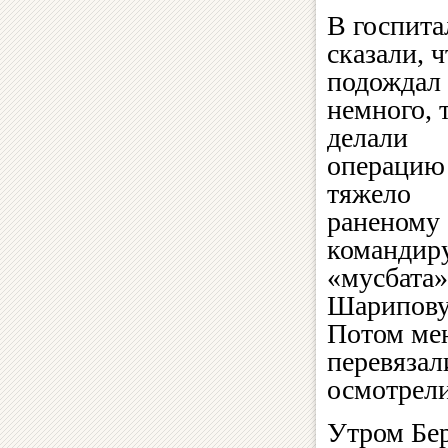
В госпита
сказали, 
подождал
немного, 
делали
операцию
тяжело
раненому
командир
«мусбата»
Шарипову
Потом ме
перевязал
осмотрели
Утром Бер