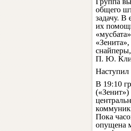
Группа вы
общего ш
задачу. В
их помощн
«мусбата»
«Зенита»,
снайперы,
П. Ю. Кл
Наступил 
В 19:10 г
(«Зенит»)
центральн
коммуника
Пока часо
опущена м