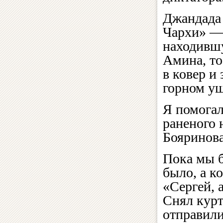
Джандада 
Чархи» —
находившу
Амина, то
в ковер и
горном ущ
Я помогал
раненого
Бояринова
Пока мы б
было, а к
«Сергей, 
Снял курт
отправили