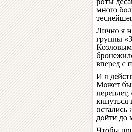
роты деса
много бол
теснейшег
Лично я н
группы «
Козловым.
бронежиле
вперед с 
И я дейст
Может быт
переплет,
кинуться 
остались 
дойти до 
Чтобы пон