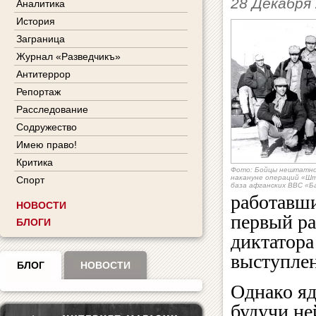
28 Декабря
Аналитика
История
Заграница
Журнал «Разведчикъ»
Антитеррор
Репортаж
Расследование
Содружество
Имею право!
Критика
Фото: Бойцы нештатно
накануне операций «Шт
Спорт
база афганских ВВС «Б
работавши
НОВОСТИ
первый ра
БЛОГИ
диктатора
выступле
БЛОГ
НОВОСТИ
Однако яд
будучи не