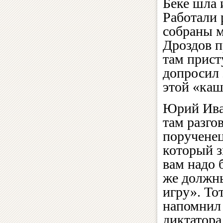
Беке шла 
Работали 
собраны м
Дроздов п
там прист
допросил 
этой «каш
Юрий Ива
там разго
порученец
который з
вам надо
же должны
игру». То
напомнил 
диктатора