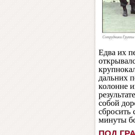
Сотрудники Группы 
Едва их п
открывалс
крупнокал
дальних п
колонне и
результат
собой дор
сбросить 
минуты бо
ПОД ГР