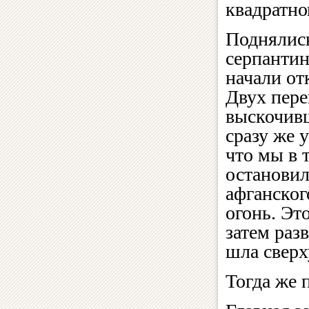
квадратно
Поднялись
серпантин
начали от
Двух пере
выскочив
сразу же 
что мы в 
остановил
афганског
огонь. Эт
затем раз
шла сверх
Тогда же 