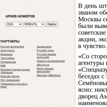
В день шт
званом об
АРХИВ НОМЕРОВ
Москвы с
были выве
советские
акции, эк
ПАРТНЕРЫ
в чувство.
Россия-антитеррор
Калашников
Агентура.ru
Русскiй удодъ
«Со сторо
Братишка
Русское боевое
искусство
Твоя война
агентуры 
Новости космонавтики
Пограничник
Alfa.org.ua
ВДВ
«Спецназу
Фонд «Альфа-
Интернет-радиостанция
кинология»
«Катюша»
беседах с
Магазин «AlfaStore»
Красная звезда
Нет терроризму
Семёновым
Терроризм в россии и
мире
ясно: никт
дворец Ам
наименова