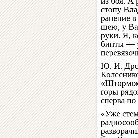
из боя. А
стопу Вла
ранение в
шею, у Ва
руки. Я, 
бинты — 
перевязоч
Ю. И. Дро
Колесник
«Штормом»
горы рядо
сперва по
«Уже сте
радиосоо
разворачи