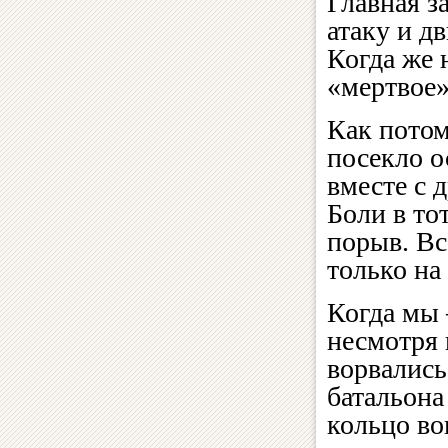
Главная з
атаку и д
Когда же 
«мертвое»
Как потом
посекло о
вместе с 
Боли в то
порыв. Вс
только на
Когда мы
несмотря 
ворвались
батальона
кольцо во