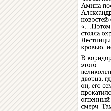
Амина пос
Александр
новостей»
«…Потом я
стояла ох
Лестницы
кровью, и
В коридо
этого
великоле
дворца, г
он, его се
прокатилс
огненный
смерч. Та