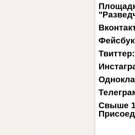
Площадк
"Развед
Вконтак
Фейсбук
Твиттер
Инстагр
Однокла
Телегра
Свыше 1
Присоед