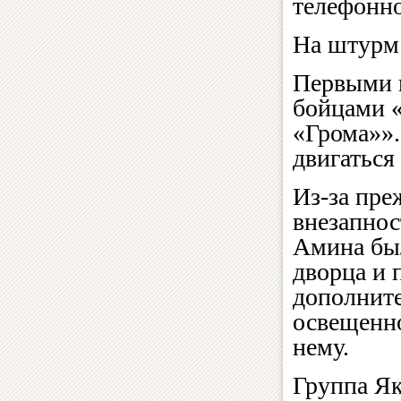
телефонно
На штурм
Первыми п
бойцами «
«Грома»».
двигаться
Из-за пр
внезапнос
Амина бы
дворца и 
дополните
освещенно
нему.
Группа Як