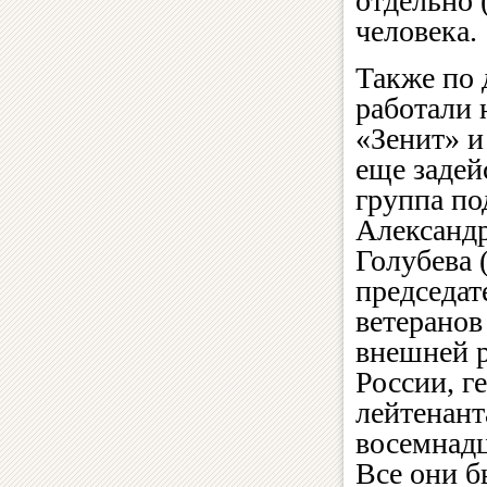
отдельно 
человека.
Также по 
работали 
«Зенит» и
еще задей
группа п
Александ
Голубева 
председат
ветерано
внешней 
России, г
лейтенанта
восемнадц
Все они б