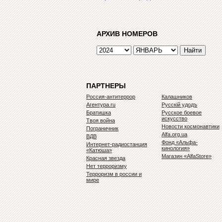
АРХИВ НОМЕРОВ
ПАРТНЕРЫ
Россия-антитеррор
Калашников
Агентура.ru
Русскiй удодъ
Братишка
Русское боевое
искусство
Твоя война
Новости космонавтики
Пограничник
Alfa.org.ua
ВДВ
Фонд «Альфа-
Интернет-радиостанция
кинология»
«Катюша»
Магазин «AlfaStore»
Красная звезда
Нет терроризму
Терроризм в россии и
мире