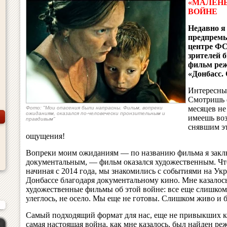
«МАЛЕНЬ
ВОЙНЕ
Недавно я
предпремь
центре ФС
зрителей 
фильм реж
«Донбасс.
Интересные
Смотришь 
месяцев не
Фото: "Мои опасения были напрасны. Фильм, вопреки
ожиданиям, оказался по-человечески пронзительным и
имеешь воз
правдивым"
снявшим э
ощущения!
Вопреки моим ожиданиям — по названию фильма я заклю
документальным, — фильм оказался художественным. Что
начиная с 2014 года, мы знакомились с событиями на Ук
Донбассе благодаря документальному кино. Мне казалось
художественные фильмы об этой войне: все еще слишком
улеглось, не осело. Мы еще не готовы. Слишком живо и 
Самый подходящий формат для нас, еще не привыкших к 
самая настоящая война, как мне казалось, был найден ре