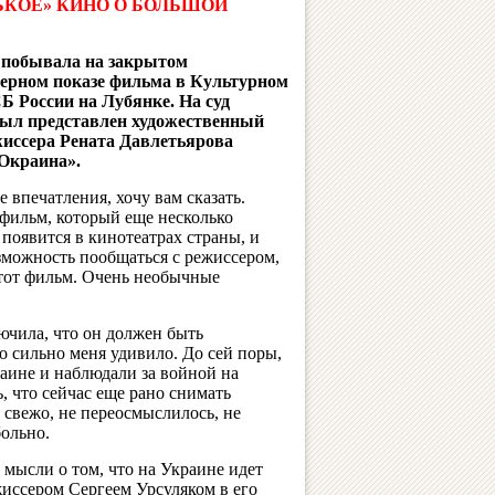
КОЕ» КИНО О БОЛЬШОЙ
 побывала на закрытом
ерном показе фильма в Культурном
Б России на Лубянке. На суд
был представлен художественный
иссера Рената Давлетьярова
 Окраина».
 впечатления, хочу вам сказать.
фильм, который еще несколько
 появится в кинотеатрах страны, и
можность пообщаться с режиссером,
тот фильм. Очень необычные
чила, что он должен быть
 сильно меня удивило. До сей поры,
раине и наблюдали за войной на
, что сейчас еще рано снимать
 свежо, не переосмыслилось, не
больно.
мысли о том, что на Украине идет
жиссером Сергеем Урсуляком в его