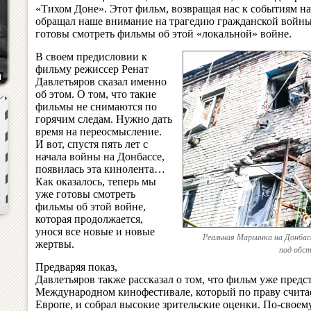
«Тихом Доне». Этот фильм, возвращая нас к событиям на
обращал наше внимание на трагедию гражданской войны.
готовы смотреть фильмы об этой «локальной» войне.
В своем предисловии к
фильму режиссер Ренат
Давлетьяров сказал именно
об этом. О том, что такие
фильмы не снимаются по
горячим следам. Нужно дать
время на переосмысление.
И вот, спустя пять лет с
начала войны на Донбассе,
появилась эта кинолента…
Как оказалось, теперь мы
уже готовы смотреть
фильмы об этой войне,
которая продолжается,
унося все новые и новые
Реальная Марьинка на Донбас
жертвы.
под обст
Предваряя показ,
Давлетьяров также рассказал о том, что фильм уже пред
Международном кинофестивале, который по праву счита
Европе, и собрал высокие зрительские оценки. По-своем