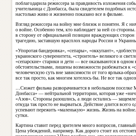
поблагодарила режиссера за правдивость изложения собы
учительница с Донбасса, была свидетелем подобных исто
настолько живо и жизненно показано все в фильме.
Взгляд режиссера на войну мне близок и понятен. Я с ним
о войне. Особенно тем, кто наблюдает за ней со стороны
в сторону от официальной позиции враждующих сторон 
трагедию, заставшую врасплох народы России и Украины,
«Упоротая бандеровка», «сепары», «оккупант», «доблес
украинского суверенитета, «строитель» великого и светл
«сепарские» старики и дети — все оказываются в одном 
обстоятельствами, лишены возможности разбежаться к «
человеческую суть вне зависимости от того ярлыка-образ
все так просто, как многим хотелось бы. Не все так одноз
…Сюжет фильма разворачивается в небольшом поселке М
Донбасса» — нейтральной территории, которая уже «ничь
«Азов». Стороны разошлись, а люди остались — защемле
откуда так просто не вырваться. Действие длится всего о
успевают пережить «маленькую» жизнь. Жизнь на войне. 
сутки.
Картина ставит перед зрителем много вопросов, главный
Цена убеждений, например. Как дорого стоит их отстоять