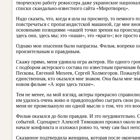
творческую работу режиссера даже украинские национали
списки скандально-известного сайта «Миротворец».
Надо сказать, что, когда я шла на просмотр, то немного п
повстречаться с пропагандистской машиной, где мне вно
основными позициями «нашей точки зрения на происходящ
здесь они, здесь мы; это «наши», это «враги»; все просто
Однако мои опасения были напрасны. Фильм, вопреки ож
пронзительным и правдивым.
Скажу прямо, меня удивила игра актеров. Ни одного гр
с подбором актерского состава по известным причинам 
Пескова, Евгений Михеев, Сергей Холмогоров. Пожалуй
единственная, кто оказался мне знаком. Она была мне з
новом фильме «А зори здесь тихие».
Тем не менее, на мой взгляд, актеры прекрасно справили
им удалось очень живо и правдоподобно сыграть свои ро
меня не промелькнуло ни одной мысли о том, что это воо
Фильм оказался до боли правдив. И это неудивительно. 
событий. Сценарист Алексей Тимошкин прожил около во
начале конфликта и изложил ровно то, чему сам был неп
Сказанное подтвердила женщина, которая после окончан