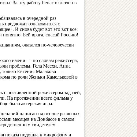
сты. За эту работу Ренат включен в
обаивалась в очередной раз
вь предложат ознакомиться с
ее». И снова будет вот это вот все:
 и понятно. Бей врага, спасай Россию!
иданиям, оказался по-человечески
омкого имени — по словам режиссера,
были проблемы. Гела Месхи, Анна
, только Евгения Малахова —
накома по роли Женьки Камельковой в
сь с поставленной режиссером задачей,
ли. На протяжении всего фильма у
бще была актерская игра.
Сценарий написан на основе реальных
сьми месяцев на Донбассе в самом
осредственным свидетелем.
ия показа подошла к микрофону и