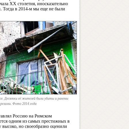
чала XX столетия, иносказательно
 Тогда в 2014-м мы еще не были
се. Десятки её жителей были убиты и ранены
релами. Фото 2014 года
ставлял Россию на Римском
ется одним из самых престижных в
у высоко, но своеобразно оценили