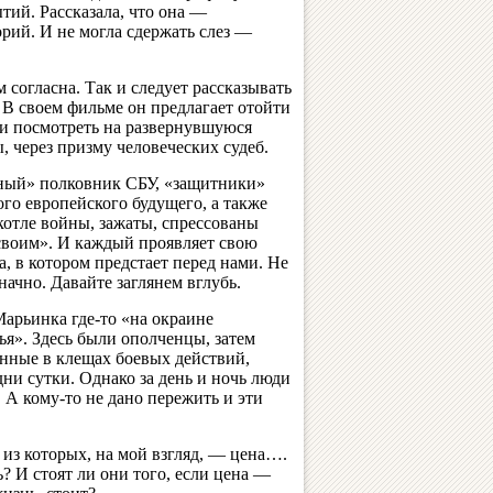
тий. Рассказала, что она —
рий. И не могла сдержать слез —
 согласна. Так и следует рассказывать
. В своем фильме он предлагает отойти
и посмотреть на развернувшуюся
 через призму человеческих судеб.
тный» полковник СБУ, «защитники»
ого европейского будущего, а также
котле войны, зажаты, спрессованы
своим». И каждый проявляет свою
а, в котором предстает перед нами. Не
начно. Давайте заглянем вглубь.
арьинка где-то «на окраине
я». Здесь были ополченцы, затем
нные в клещах боевых действий,
дни сутки. Однако за день и ночь люди
А кому-то не дано пережить и эти
 из которых, на мой взгляд, — цена….
? И стоят ли они того, если цена —