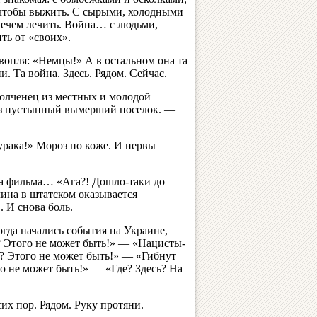
 чтобы выжить. С сырыми, холодными
ечем лечить. Война… с людьми,
ть от «своих».
вопля: «Немцы!» А в остальном она та
и. Та война. Здесь. Рядом. Сейчас.
олченец из местных и молодой
рез пустынный вымерший поселок. —
дурака!» Мороз по коже. И нервы
ка фильма… «Ага?! Дошло-таки до
ина в штатском оказывается
 И снова боль.
огда начались события на Украине,
? Этого не может быть!» — «Нацисты-
 Этого не может быть!» — «Гибнут
о не может быть!» — «Где? Здесь? На
сих пор. Рядом. Руку протяни.