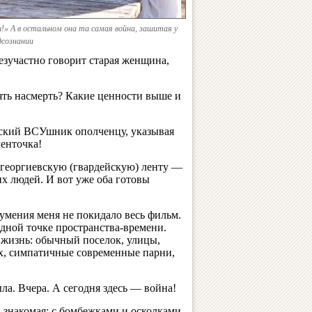
» А в остальном она та самая война, зашитая у
дсознании
езучастно говорит старая женщина,
тоять насмерть? Какие ценности выше и
нский ВСУшник ополченцу, указывая
ленточка!
 георгиевскую (гвардейскую) ленту —
х людей. И вот уже оба готовы
умения меня не покидало весь фильм.
одной точке пространства-времени.
я жизнь: обычный поселок, улицы,
ах, симпатичные современные парни,
ыла. Вчера. А сегодня здесь — война!
 знакомая: с бомбежками и осколками,