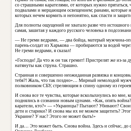
со страшными карателями, от которых нужно прятаться,
подвалами и мерцающим освещением; ранами, которые н
которых нечем кормить и непонятно, как спасти и защити
Для полноты ощущений не хватало разве что истошного 
самая, зашитая у каждого русского человека в подсознани
— Не греми ведрами, — два бойца, матерый мужчина-оп
парень-солдат из Харькова — пробираются за водой че
Не греми ведрами, я сказал!
«Господи! Да что ж он так гремит! Пристрелят же из-за 
натянуты как струна. Страшно.
Странная и совершенно неожиданная развязка и концов
тебя?! Жаль, что так поздно»… Мирный немолодой мужч
полковником СБУ, стреляющим в спину одному из героев.
И снова все те чувства, которые всколыхнулись во мне, к
поднялись в сознании новым цунами. «Как, опять война
каратели, кто?» — «Украинцы? Пытают? Убивают? Свои?
дети и старики? И снова мы их не можем защитить? Этог
Украине? У нас? Этого не может быть!»
И да… Это может быть. Снова война. Здесь и сейчас, до 