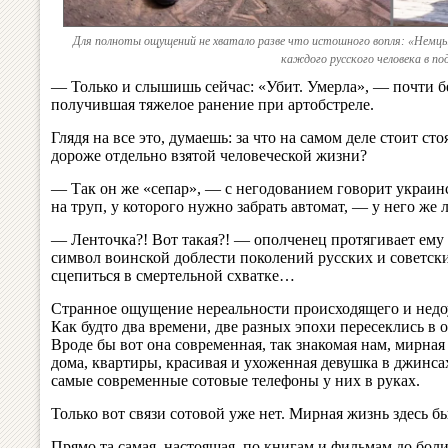
Для полноты ощущений не хватало разве что истошного вопля: «Немцы!
каждого русского человека в по
— Только и слышишь сейчас: «Убит. Умерла», — почти б
получившая тяжелое ранение при артобстреле.
Глядя на все это, думаешь: за что на самом деле стоит с
дороже отдельно взятой человеческой жизни?
— Так он же «сепар», — с негодованием говорит украи
на труп, у которого нужно забрать автомат, — у него же 
— Ленточка?! Вот такая?! — ополченец протягивает ему
символ воинской доблести поколений русских и советски
сцепиться в смертельной схватке…
Странное ощущение нереальности происходящего и недо
Как будто два времени, две разных эпохи пересеклись в 
Вроде бы вот она современная, так знакомая нам, мирна
дома, квартиры, красивая и ухоженная девушка в джинс
самые современные сотовые телефоны у них в руках.
Только вот связи сотовой уже нет. Мирная жизнь здесь б
Прямо та самая, настоящая, по книгам и фильмам до боли