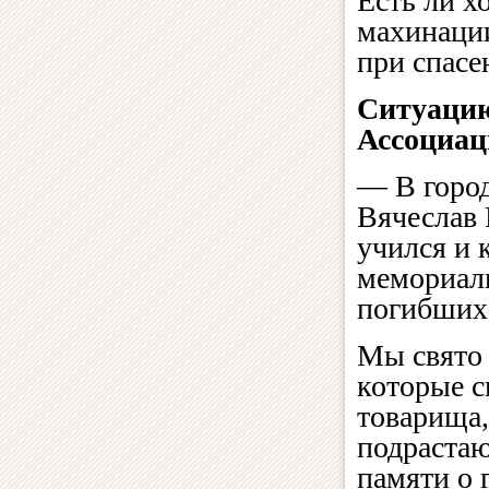
Есть ли х
махинации
при спасен
Ситуацию
Ассоциац
— В город
Вячеслав 
учился и 
мемориаль
погибших
Мы свято 
которые с
товарища,
подрастаю
памяти о 