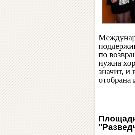
Междунар
поддержив
по возвра
нужна хор
значит, и
отобрана 
Площадк
"Развед