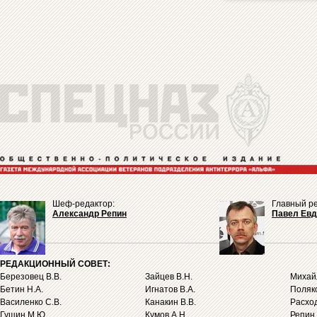
Шеф-редактор:
Главный ре
Александр Репин
Павел Ев
РЕДАКЦИОННЫЙ СОВЕТ:
Березовец В.В.
Зайцев В.Н.
Михайл
Бетин Н.А.
Игнатов В.А.
Поляко
Василенко С.В.
Канакин В.В.
Расход
Гущин М.Ю.
Кумов А.Н.
Репин 