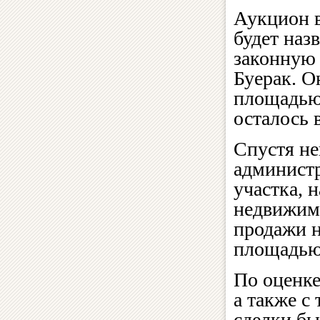
Аукцион в
будет наз
законную
Буерак. О
площадью 
осталось 
Спустя не
администр
участка, 
недвижимо
продажи н
площадью 
По оценке
а также с
сделки б