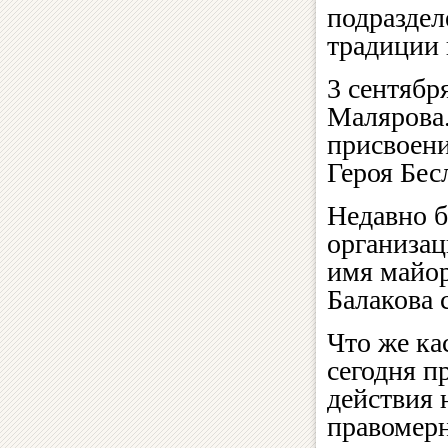
подраздел
традиции 
3 сентябр
Малярова.
присвоени
Героя Бесл
Недавно б
организац
имя майор
Балакова 
Что же ка
сегодня пр
действия
правомерн