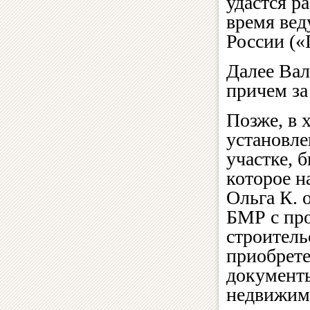
удастся р
время вед
России (
Далее Вал
причем за
Позже, в 
установле
участке, 
которое н
Ольга К. 
БМР с про
строитель
приобрете
документы
недвижимо