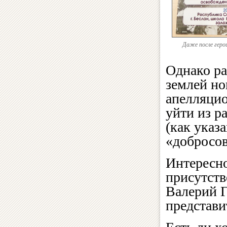
Даже после геро
Однако ра
землей но
апелляцио
уйти из р
(как указ
«добросов
Интересно
присутств
Валерий Г
представ