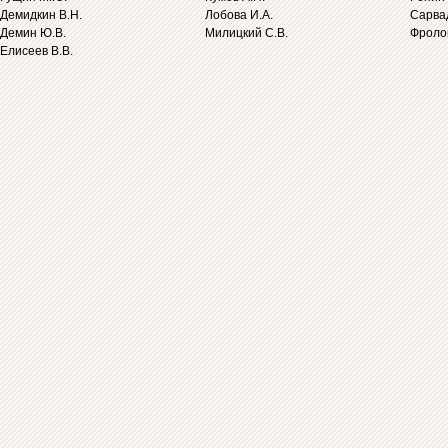
Демидкин В.Н.
Лобова И.А.
Сарва
Демин Ю.В.
Милицкий С.В.
Фролов
Елисеев В.В.