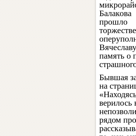
микрорай
Балакова
прошло
торжеств
оперупол
Вячеславу
память о 
страшного
Бывшая за
на страни
«Находясь
верилось 
непозволи
рядом про
рассказыв