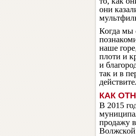
то, как о
они казал
мультфил
Когда мы 
познакоми
наше горе
плоти и к
и благоро
так и в п
действите
КАК ОТ
В 2015 го
муниципа
продажу в
Волжской 