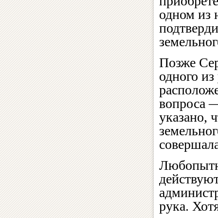
приобрете
одном из 
подтверди
земельног
Позже Сер
одного из
расположе
вопроса —
указано, 
земельног
совершала
Любопытно
действуют
администр
рука. Хот