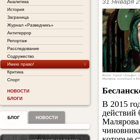
31 Января 
Аналитика
История
Заграница
Журнал «Разведчикъ»
Антитеррор
Репортаж
Расследование
Содружество
Имею право!
Критика
Фото: Герой «Альфы» и
Маляров, погибший в Б
Спорт
Бесланск
НОВОСТИ
БЛОГИ
В 2015 го
действий 
БЛОГ
НОВОСТИ
Малярова
чиновник
которые с