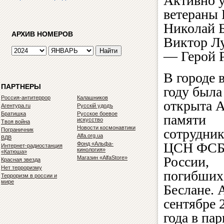
Активно у
ветераны 
Николай 
АРХИВ НОМЕРОВ
Виктор Л
— Герой Р
В городе 
ПАРТНЕРЫ
году была
Россия-антитеррор
Калашников
открыта 
Агентура.ru
Русскiй удодъ
Братишка
Русское боевое
памяти
искусство
Твоя война
Новости космонавтики
сотрудни
Пограничник
Alfa.org.ua
ВДВ
ЦСН ФС
Фонд «Альфа-
Интернет-радиостанция
кинология»
«Катюша»
России,
Магазин «AlfaStore»
Красная звезда
Нет терроризму
погибших
Терроризм в россии и
мире
Беслане. 
сентябре 
года в пар