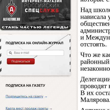
Над школо
нависала 
обществен
админист
и Междун
отстоять.
ПОДПИСКА НА ОНЛАЙН-ЖУРНАЛ
Что же ка
районный 
незаконно
Делегаци
проводят 
ПОДПИСКА НА ГАЗЕТУ
В их сост
Подпишитесь на газету
→
Малярова
Карта мест продаж газеты
→